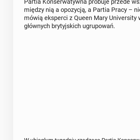
Partia Kon­ser­wa­tyw­na próbuje przede wsz
między nią a opo­zy­cją, a Partia Pracy – ni
mówią eks­per­ci z Queen Mary Uni­ver­si­ty
głów­nych bry­tyj­skich ugru­po­wań.