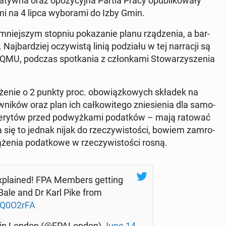
­tyw­na oraz opo­zy­cyj­na Partia Pracy opu­bli­ko­wa­ły
mi na 4 lipca wy­bo­ra­mi do Izby Gmin.
 mniej­szym stopniu po­ka­za­nie planu rzą­dze­nia, a bar­
 Naj­bar­dziej oczy­wi­stą linią po­dzia­łu w tej nar­ra­cji są
 z QMU, podczas spo­tka­nia z człon­ka­mi Sto­wa­rzy­sze­nia
­ni­że­nie o 2 punkty proc. obo­wiąz­ko­wych składek na
ni­ków oraz plan ich cał­ko­wi­te­go znie­sie­nia dla sa­mo­
e­ry­tów przed pod­wyż­ka­mi po­dat­ków – mają ratować
 Ma się to jednak nijak do rze­czy­wi­sto­ści, bowiem za­mro­
że­nia po­dat­ko­we w rze­czy­wi­sto­ści rosną.
 - expla­ined! FPA Members getting
ale and Dr Karl Pike from
RQ0O2rFA
n in London (@FPA­Lon­don)
June 14,