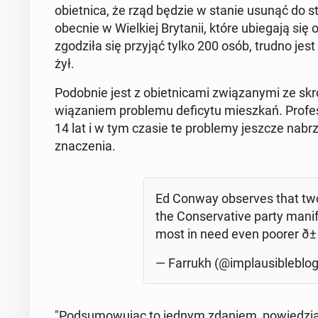
obiet­ni­ca, że rząd będzie w stanie usunąć do sty
obecnie w Wiel­kiej Bry­ta­nii, które ubie­ga­ją 
zgo­dzi­ła się przyjąć tylko 200 osób, trudno jest 
żył.
Po­dob­nie jest z obiet­ni­ca­mi zwią­za­ny­mi ze s
wią­za­niem pro­ble­mu de­fi­cy­tu miesz­kań. Pro­
14 lat i w tym czasie te pro­ble­my jeszcze na­brzm
zna­cze­nia.
Ed Conway ob­se­rves that two
the Con­se­rva­ti­ve party ma­n
most in need even poorer ð
— Farrukh (@im­plau­si­ble­blo
"Pod­su­mo­wu­jąc to jednym zdaniem, po­wie­dział