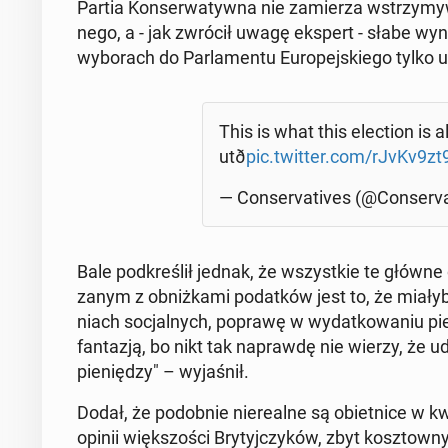
Partia Kon­ser­wa­tyw­na nie za­mie­rza wstrzy­my­
ne­go, a - jak zwrócił uwagę ekspert - słabe wyni
wy­bo­rach do Par­la­men­tu Eu­ro­pej­skie­go tylko u
This is what this elec­tion is a
utð
pic.twitter.com/rJvKv9zt
— Con­se­rva­ti­ves (@Con­se­rva
Bale pod­kre­ślił jednak, że wszyst­kie te główne
za­nym z ob­niż­ka­mi po­dat­ków jest to, że miały
niach so­cjal­nych, poprawę w wy­dat­ko­wa­niu pie
fan­ta­zją, bo nikt tak na­praw­dę nie wierzy, że u
pie­nię­dzy" – wy­ja­śnił.
Dodał, że po­dob­nie nie­re­al­ne są obiet­ni­ce w 
opinii więk­szo­ści Bry­tyj­czy­ków, zbyt kosz­tow­ny.