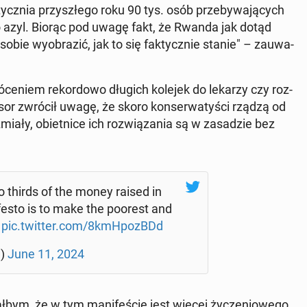
cz­nia przy­szłe­go roku 90 tys. osób prze­by­wa­ją­cych
się o azyl. Biorąc pod uwagę fakt, że Rwanda jak dotąd
sobie wy­obra­zić, jak to się fak­tycz­nie stanie" – za­uwa­
kró­ce­niem re­kor­do­wo długich kolejek do lekarzy czy roz­
fe­sor zwrócił uwagę, że skoro kon­ser­wa­ty­ści rządzą od
ia­ły, obiet­ni­ce ich roz­wią­za­nia są w za­sa­dzie bez
 thirds of the money raised in
i­fe­sto is to make the poorest and
±
pic.twitter.com/8kmH­po­zBDd
g)
June 11, 2024
­bym, że w tym ma­ni­fe­ście jest więcej ży­cze­nio­we­go