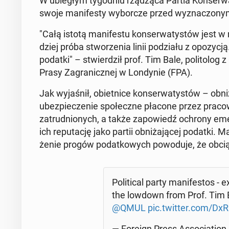
W ubie­głym ty­go­dniu rzą­dzą­ca Partia Kon­ser­wa
swoje ma­ni­fe­sty wy­bor­cze przed wy­zna­czo­ny­
"Całą istotą ma­ni­fe­stu kon­ser­wa­ty­stów jest w
dziej próba stwo­rze­nia linii po­dzia­łu z opo­zy­cją.
podatki" – stwier­dził prof. Tim Bale, po­li­to­log
Prasy Za­gra­nicz­nej w Lon­dy­nie (FPA).
Jak wy­ja­śnił, obiet­ni­ce kon­ser­wa­ty­stów – ob
ubez­pie­cze­nie spo­łecz­ne płacone przez pra­cow­
za­trud­nio­nych, a także za­po­wiedź ochrony em
ich re­pu­ta­cję jako partii ob­ni­ża­ją­cej podatki.
że­nie progów po­dat­ko­wych po­wo­du­je, że ob­cią­
Po­li­ti­cal party ma­ni­fe­stos
the lowdown from Prof. Tim B
@QMUL
pic.twitter.com/Dx
— Foreign Press As­so­cia­tio