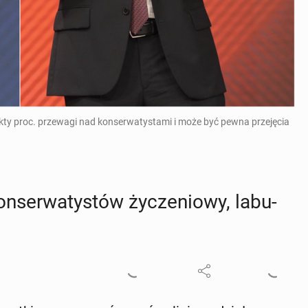
kty proc. przewagi nad konserwatystami i może być pewna przejęcia
n­ser­wa­ty­stów ży­cze­nio­wy, la­bu­