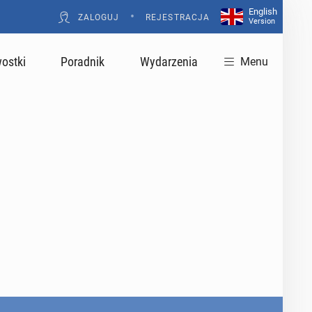
English
•
ZALOGUJ
REJESTRACJA
Version
ostki
Poradnik
Wydarzenia
Menu