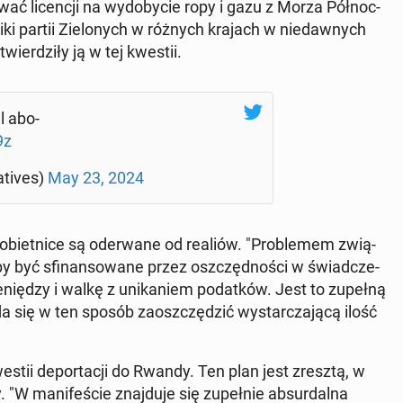
wać li­cen­cji na wy­do­by­cie ropy i gazu z Morza Pół­noc­
ki partii Zie­lo­nych w różnych krajach w nie­daw­nych
twier­dzi­ły ją w tej kwestii.
ll abo­
9z
­ti­ves)
May 23, 2024
 obiet­ni­ce są ode­rwa­ne od realiów. "Pro­ble­mem zwią­
by być sfi­nan­so­wa­ne przez oszczęd­no­ści w świad­cze­
­nię­dzy i walkę z uni­ka­niem po­dat­ków. Jest to zupełną
da się w ten sposób za­osz­czę­dzić wy­star­cza­ją­cą ilość
kwestii de­por­ta­cji do Rwandy. Ten plan jest zresztą, w
 "W ma­ni­fe­ście znaj­du­je się zu­peł­nie ab­sur­dal­na