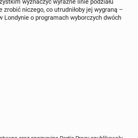
yst­kim wy­zna­czyć wyraźne linie po­dzia­łu
e zrobić niczego, co utrud­ni­ło­by jej wygraną –
 w Lon­dy­nie o pro­gra­mach wy­bor­czych dwóch