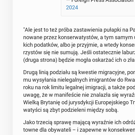
2024
"Ale jest to też próba za­sta­wie­nia pułapki na P
no­wa­ne przez kon­ser­wa­ty­stów, a tym samym umo
kich po­dat­ków, albo je przyj­mie, a wtedy kon­se
rzy­stów się nie sumują. Jeśli osta­tecz­nie la­bu­r
(druga strona) będzie mogła oskar­żać ich o zła­m
Drugą linią po­dzia­łu są kwestie mi­gra­cyj­ne, po­ni
mu wy­sy­ła­nia nie­le­gal­nych imi­gran­tów do Rwan
roku na rok limitu le­gal­nej imi­gra­cji, a także p
uwagę, że w ma­ni­fe­ście nie zna­la­zła się wy­raź­n
Wielką Bry­ta­nię od ju­rys­dyk­cji Eu­ro­pej­skie­go
wa­ty­ści są zbyt po­dzie­le­ni między sobą.
Jako trzecią sprawę mającą wy­raź­nie ich od­róż­
tow­ne dla oby­wa­te­li – i zapewne w kon­se­kwen­c