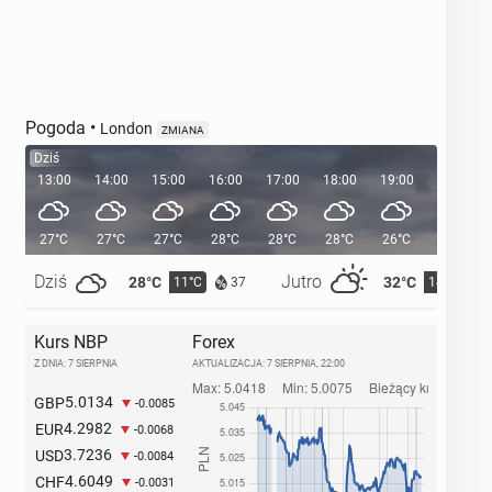
Pogoda
•
London
ZMIANA
Dziś
13:00
14:00
15:00
16:00
17:00
18:00
19:00
20:00
27°C
27°C
27°C
28°C
28°C
28°C
26°C
24°C
Dziś
Jutro
28°C
32°C
11°C
14°C
37
Kurs NBP
Forex
Z DNIA: 7 SIERPNIA
AKTUALIZACJA:
7 SIERPNIA, 22:00
5.0134
GBP
-0.0085
4.2982
EUR
-0.0068
3.7236
USD
-0.0084
4.6049
CHF
-0.0031