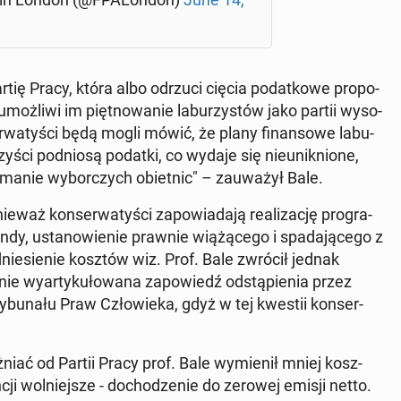
artię Pracy, która albo odrzuci cięcia po­dat­ko­we pro­po­
ż­li­wi im pięt­no­wa­nie la­bu­rzy­stów jako partii wy­so­
r­wa­ty­ści będą mogli mówić, że plany fi­nan­so­we la­bu­
zy­ści pod­nio­są podatki, co wydaje się nie­unik­nio­ne,
a­nie wy­bor­czych obiet­nic" – za­uwa­żył Bale.
e­waż kon­ser­wa­ty­ści za­po­wia­da­ją re­ali­za­cję pro­gra­
dy, usta­no­wie­nie prawnie wią­żą­ce­go i spa­da­ją­ce­go z
od­nie­sie­nie kosztów wiz. Prof. Bale zwrócił jednak
ie wy­ar­ty­ku­ło­wa­na za­po­wiedź od­stą­pie­nia przez
 Try­bu­na­łu Praw Czło­wie­ka, gdyż w tej kwestii kon­ser­
niać od Partii Pracy prof. Bale wy­mie­nił mniej kosz­
ji wol­niej­sze - do­cho­dze­nie do zerowej emisji netto.