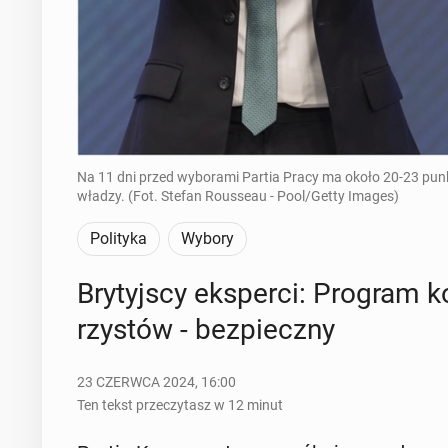
Na 11 dni przed wyborami Partia Pracy ma około 20-23 pun
władzy. (Fot. Stefan Rousseau - Pool/Getty Images)
Polityka
Wybory
Bry­tyj­scy eks­per­ci: Program ko
rzy­stów - bez­piecz­ny
23 CZERWCA 2024, 16:00
Ten tekst przeczytasz w 12 minut