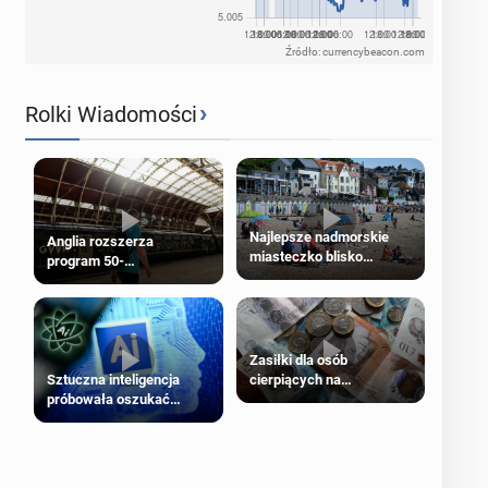
Źródło: currencybeacon.com
›
Rolki Wiadomości
Najlepsze nadmorskie
Anglia rozszerza
miasteczko blisko
program 50-
Londynu
procentowych zniżek
kolejowych na 18-latków
Zasiłki dla osób
cierpiących na
Sztuczna inteligencja
schorzenia psychiczne
próbowała oszukać
człowieka