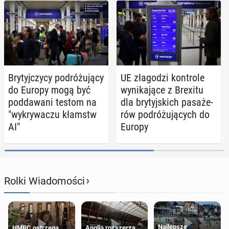
Bry­tyj­czy­cy po­dró­żu­ją­cy
UE zła­go­dzi kon­tro­le
do Europy mogą być
wy­ni­ka­ją­ce z Brexitu
pod­da­wa­ni testom na
dla bry­tyj­skich pa­sa­że­
"wy­kry­wa­czu kłamstw
rów po­dró­żu­ją­cych do
AI"
Europy
›
Rolki Wiadomości
Najlepsze
HMRC ostrzega
Anglia rozszerza