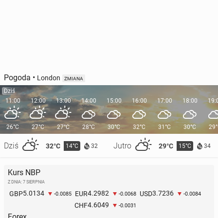
Pogoda
•
London
ZMIANA
Dziś
11:00
12:00
13:00
14:00
15:00
16:00
17:00
18:00
19:
26°C
27°C
27°C
28°C
30°C
32°C
31°C
30°C
29
Dziś
Jutro
32°C
29°C
14°C
15°C
32
34
Kurs NBP
Z DNIA: 7 SIERPNIA
5.0134
4.2982
3.7236
GBP
EUR
USD
-0.0085
-0.0068
-0.0084
4.6049
CHF
-0.0031
Forex