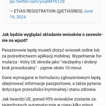
pic.twitter.com/ycubMY61Z8
— ETIAS RE­GI­STRA­TION (@ETIA­SREG)
June
19, 2024
Jak będzie wy­glą­dać skła­da­nie wnio­sków o ze­zwo­le­
nie na wjazd?
Pa­sa­że­ro­wie będą musieli złożyć wniosek online lub
za po­śred­nic­twem apli­ka­cji mo­bil­nej. Wy­peł­nie­nie for­
mu­la­rza - który UE określa jako "nie­zbęd­ny i drobny
krok pro­ce­du­ral­ny" - zajmie około 10 minut.
Dane wy­ma­ga­ne w for­mu­la­rzu zgło­sze­nio­wym będą
obej­mo­wać in­for­ma­cje pasz­por­to­we, a także pytania
do­ty­czą­ce prze­szło­ści kry­mi­nal­nej i stanu zdrowia.
Jak twier­dzi UE, ponad 95% wnio­sków zo­sta­nie za­
twier­dzo­nych au­to­ma­tycz­nie w ciągu kilku minut.