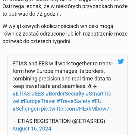
Ostrze­ga jednak, że w nie­któ­rych przy­pad­kach może
to potrwać do 72 godzin.
W wy­jąt­ko­wych oko­licz­no­ściach wnioski mogą
również zostać od­rzu­co­ne lub ich roz­pa­trze­nie może
potrwać do czte­rech tygodni.
ETIAS and EES will work to­ge­ther to trans­
form how Europe manages its borders,
com­bi­ning pre­ci­sion and real-time data to
keep travel safe and se­am­less. ð¦✈️
#ETIAS
#EES
#Bor­der­Se­cu­ri­ty
#Smart­Tra­
vel
#Eu­ro­pe­Tra­vel
#Tra­vel­Sa­fe­ty
#EU
#Schen­gen
pic.twitter.com/HE­xkM­bow7T
— ETIAS RE­GI­STRA­TION (@ETIA­SREG)
August 16, 2024