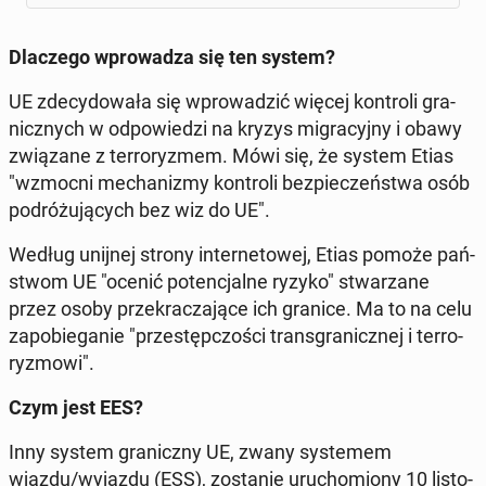
Dla­cze­go wpro­wa­dza się ten system?
UE zde­cy­do­wa­ła się wpro­wa­dzić więcej kon­tro­li gra­
nicz­nych w od­po­wie­dzi na kryzys mi­gra­cyj­ny i obawy
zwią­za­ne z ter­ro­ry­zmem. Mówi się, że system Etias
"wzmocni me­cha­ni­zmy kon­tro­li bez­pie­czeń­stwa osób
po­dró­żu­ją­cych bez wiz do UE".
Według unijnej strony in­ter­ne­to­wej, Etias pomoże pań­
stwom UE "ocenić po­ten­cjal­ne ryzyko" stwa­rza­ne
przez osoby prze­kra­cza­ją­ce ich granice. Ma to na celu
za­po­bie­ga­nie "prze­stęp­czo­ści trans­gra­nicz­nej i ter­ro­
ry­zmo­wi".
Czym jest EES?
Inny system gra­nicz­ny UE, zwany sys­te­mem
wjazdu/wyjazdu (ESS), zo­sta­nie uru­cho­mio­ny 10 li­sto­