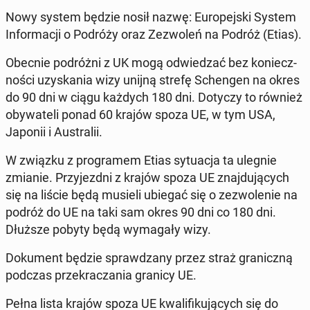
Nowy system będzie nosił nazwę: Eu­ro­pej­ski System
In­for­ma­cji o Podróży oraz Ze­zwo­leń na Podróż (Etias).
Obecnie po­dróż­ni z UK mogą od­wie­dzać bez ko­niecz­
no­ści uzy­ska­nia wizy unijną strefę Schen­gen na okres
do 90 dni w ciągu każdych 180 dni. Dotyczy to również
oby­wa­te­li ponad 60 krajów spoza UE, w tym USA,
Japonii i Au­stra­lii.
W związku z pro­gra­mem Etias sy­tu­acja ta ulegnie
zmianie. Przy­jezd­ni z krajów spoza UE znaj­du­ją­cych
się na liście będą musieli ubiegać się o ze­zwo­le­nie na
podróż do UE na taki sam okres 90 dni co 180 dni.
Dłuższe pobyty będą wy­ma­ga­ły wizy.
Do­ku­ment będzie spraw­dza­ny przez straż gra­nicz­ną
podczas prze­kra­cza­nia granicy UE.
Pełna lista krajów spoza UE kwa­li­fi­ku­ją­cych się do