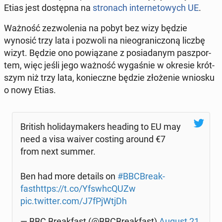
Etias jest do­stęp­na na
stro­nach in­ter­ne­to­wych UE
.
Ważność ze­zwo­le­nia na pobyt bez wizy będzie
wynosić trzy lata i pozwoli na nie­ogra­ni­czo­ną liczbę
wizyt. Będzie ono po­wią­za­ne z po­sia­da­nym pasz­por­
tem, więc jeśli jego ważność wy­ga­śnie w okresie krót­
szym niż trzy lata, ko­niecz­ne będzie zło­że­nie wniosku
o nowy Etias.
British ho­li­day­ma­kers heading to EU may
need a visa waiver costing around €7
from next summer.
Ben had more details on
#BBC­Bre­ak­
fast
https://t.co/Yfswh­cQUZw
pic.twitter.com/J7fPjW­tjDh
— BBC Bre­ak­fast (@BBC­Bre­ak­fast)
August 21,