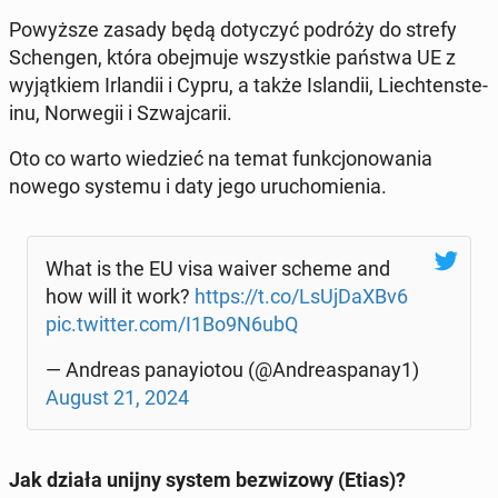
Po­wyż­sze zasady będą do­ty­czyć podróży do strefy
Schen­gen, która obej­mu­je wszyst­kie państwa UE z
wy­jąt­kiem Ir­lan­dii i Cypru, a także Is­lan­dii, Liech­ten­ste­
inu, Nor­we­gii i Szwaj­ca­rii.
Oto co warto wie­dzieć na temat funk­cjo­no­wa­nia
nowego systemu i daty jego uru­cho­mie­nia.
What is the EU visa waiver scheme and
how will it work?
https://t.co/LsUj­Da­XBv6
pic.twitter.com/I1Bo9N6ubQ
— Andreas pa­nay­io­tou (@An­dre­aspa­nay1)
August 21, 2024
Jak działa unijny system bez­wi­zo­wy (Etias)?