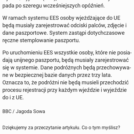
pa­da po szeregu wcze­śniej­szych opóź­nień.
W ramach systemu EES osoby wjeż­dża­ją­ce do UE
będą musiały za­re­je­stro­wać odciski palców, zdjęcie i
dane pasz­por­to­we. System zastąpi do­tych­cza­so­we
ręczne stem­plo­wa­nie pasz­por­tu.
Po uru­cho­mie­niu EES wszyst­kie osoby, które nie po­sia­
da­ją unij­ne­go pasz­por­tu, będą musiały za­re­je­stro­wać
się w sys­te­mie. Dane po­dróż­nych będą prze­cho­wy­wa­
ne w bez­piecz­nej bazie danych przez trzy lata.
Oznacza to, że po­dróż­ni nie będą musieli prze­cho­dzić
procesu re­je­stra­cji przy każdym wjeź­dzie i wy­jeź­dzie
do i z UE.
BBC / Jagoda Sowa
Dziękujemy za przeczytanie artykułu. Co o tym myślisz?