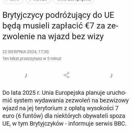
Bry­tyj­czy­cy po­dró­żu­ją­cy do UE
będą musieli za­pła­cić €7 za ze­
zwo­le­nie na wjazd bez wizy
22 SIERPNIA 2024, 17:30
Ten tekst przeczytasz w 5 minut
Do lata 2025 r. Unia Eu­ro­pej­ska planuje uru­cho­
mić system wy­da­wa­nia ze­zwo­leń na bez­wi­zo­wy
wjazd na jej te­ry­to­rium z opłatą wy­so­ko­ści 7
euro (6 funtów) dla nie­któ­rych oby­wa­te­li spoza
UE, w tym Bry­tyj­czy­ków - in­for­mu­je serwis BBC.