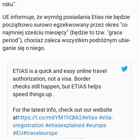
roku".
UE in­for­mu­je, że wymóg po­sia­da­nia Etias nie będzie
po­cząt­ko­wo surowo eg­ze­kwo­wa­ny przez okres "co
naj­mniej sześciu mie­się­cy" (będzie to tzw. "grace
period"), chociaż zaleca wszyst­kim po­dróż­nym ubie­
ga­nie się o niego.
ETIAS is a quick and easy online travel
au­tho­ri­za­tion, not a visa. Border
checks still happen, but ETIAS helps
speed things up.
For the latest info, check out our website
at
https://t.co/m6YM1hQkk2
#etias
#etia­
sre­gi­stra­tion
#etia­se­xpla­ined
#europe
#EU
#tra­ve­leu­ro­pe