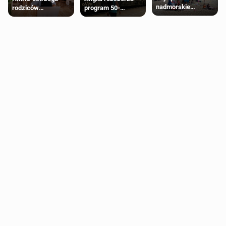
nadmorskie
rodziców
program 50-
miasteczko blisko
pobierających Child
procentowych
Londynu
Benefit. Mogą być
zniżek kolejowych
zobowiązani do
na 18-latków
zwrotu zasiłku