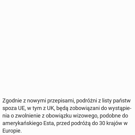
Zgodnie z nowymi prze­pi­sa­mi, po­dróż­ni z listy państw
spoza UE, w tym z UK, będą zo­bo­wią­za­ni do wy­stą­pie­
nia o zwol­nie­nie z obo­wiąz­ku wi­zo­we­go, podobne do
ame­ry­kań­skie­go Esta, przed podróżą do 30 krajów w
Europie.