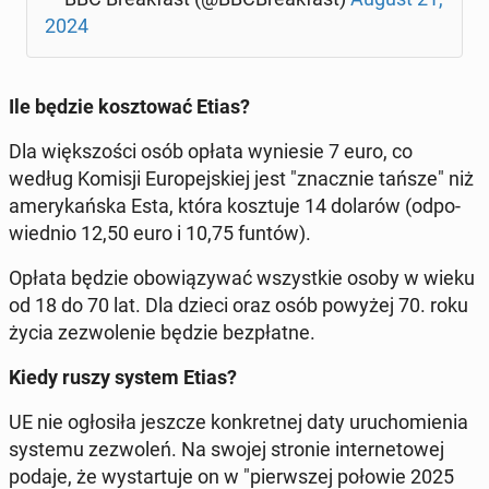
2024
Ile będzie kosz­to­wać Etias?
Dla więk­szo­ści osób opłata wy­nie­sie 7 euro, co
według Komisji Eu­ro­pej­skiej jest "znacz­nie tańsze" niż
ame­ry­kań­ska Esta, która kosz­tu­je 14 dolarów (od­po­
wied­nio 12,50 euro i 10,75 funtów).
Opłata będzie obo­wią­zy­wać wszyst­kie osoby w wieku
od 18 do 70 lat. Dla dzieci oraz osób powyżej 70. roku
życia ze­zwo­le­nie będzie bez­płat­ne.
Kiedy ruszy system Etias?
UE nie ogło­si­ła jeszcze kon­kret­nej daty uru­cho­mie­nia
systemu ze­zwo­leń. Na swojej stronie in­ter­ne­to­wej
podaje, że wy­star­tu­je on w "pierw­szej połowie 2025