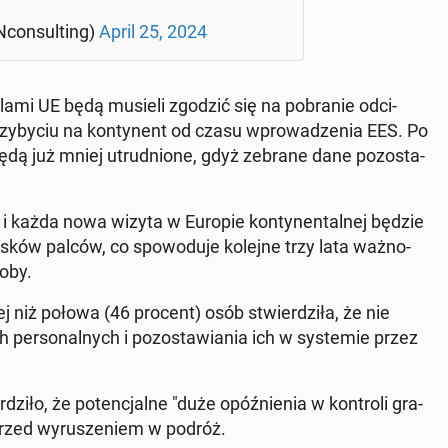
con­sul­ting)
April 25, 2024
­la­mi UE będą musieli zgodzić się na po­bra­nie od­ci­
­by­ciu na kon­ty­nent od czasu wpro­wa­dze­nia EES. Po
 będą już mniej utrud­nio­ne, gdyż zebrane dane po­zo­sta­
i każda nowa wizyta w Europie kon­ty­nen­tal­nej będzie
i­sków palców, co spo­wo­du­je kolejne trzy lata waż­no­
soby.
j niż połowa (46 procent) osób stwier­dzi­ła, że nie
er­so­nal­nych i po­zo­sta­wia­nia ich w sys­te­mie przez
i­ło, że po­ten­cjal­ne "duże opóź­nie­nia w kon­tro­li gra­
przed wy­ru­sze­niem w podróż.