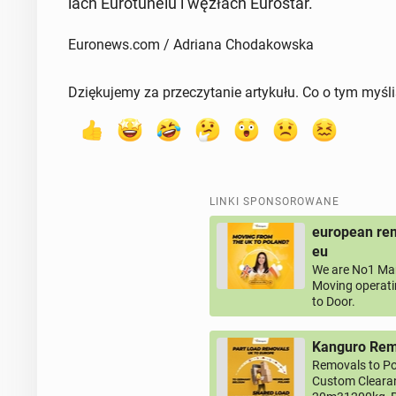
lach Eu­ro­tu­ne­lu i węzłach Eu­ro­star.
Euronews.com / Adriana Chodakowska
Dziękujemy za przeczytanie artykułu. Co o tym myśl
LINKI SPONSOROWANE
european rem
eu
We are No1 Man
Moving operati
to Door.
Kanguro Remo
Removals to Po
Custom Clearan