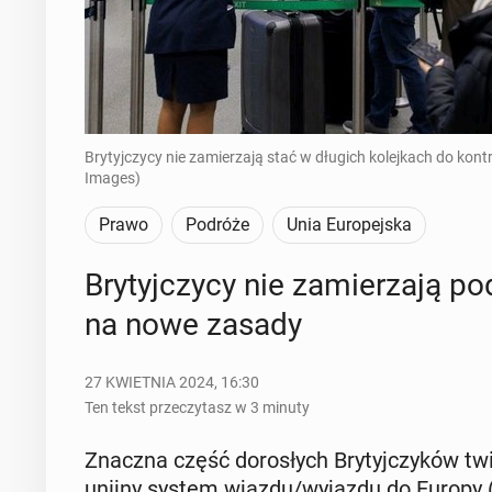
Brytyjczycy nie zamierzają stać w długich kolejkach do kontr
Images)
Prawo
Podróże
Unia Europejska
Bry­tyj­czy­cy nie za­mie­rza­ją
na nowe zasady
27 KWIETNIA 2024, 16:30
Ten tekst przeczytasz w 3 minuty
Znaczna część do­ro­słych Bry­tyj­czy­ków tw
unijny system wjazdu/wyjazdu do Europy (EE