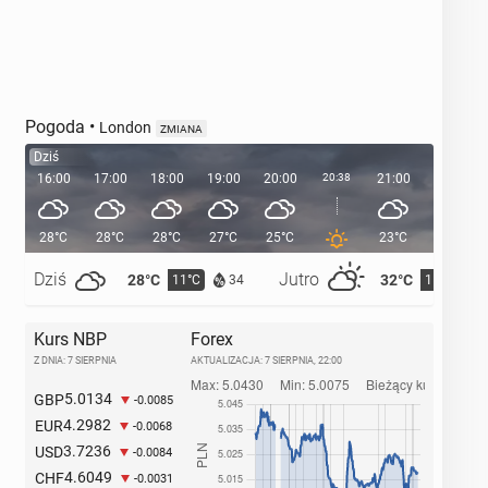
Pogoda
•
London
ZMIANA
Dziś
16:00
17:00
18:00
19:00
20:00
20:38
21:00
22:00
28°C
28°C
28°C
27°C
25°C
23°C
21°C
Dziś
Jutro
28°C
32°C
11°C
15°C
34
Kurs NBP
Forex
Z DNIA: 7 SIERPNIA
AKTUALIZACJA:
7 SIERPNIA, 22:00
5.0134
GBP
-0.0085
4.2982
EUR
-0.0068
3.7236
USD
-0.0084
4.6049
CHF
-0.0031