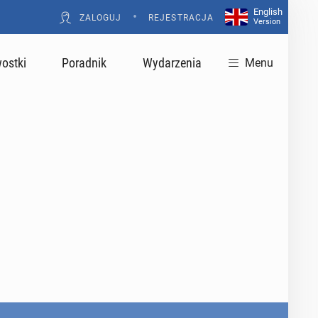
English
•
ZALOGUJ
REJESTRACJA
Version
ostki
Poradnik
Wydarzenia
Menu