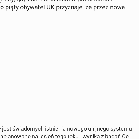
 piąty oby­wa­tel UK przy­zna­je, że przez nowe
ie jest świa­do­mych ist­nie­nia nowego unij­ne­go systemu
a­pla­no­wa­no na jesień tego roku - wynika z badań Co-