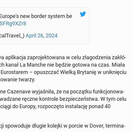
Eu­ro­pe­'s new border system be
/aSFRg9XZr8
al­Tra­vel_)
April 26, 2024
pli­ka­cja za­pro­jek­to­wa­na w celu zła­go­dze­nia za­kłó­
ją­cych kanał La Manche nie będzie gotowa na czas. Miała
u­ro­sta­rem – opusz­czać Wielką Bry­ta­nię w unik­nię­ciu
no­wa­nie twarzy.
 Ca­ze­na­ve wy­ja­śni­ła, że na po­cząt­ku funk­cjo­no­wa­
a­dza­ne ręczne kon­tro­le bez­pie­czeń­stwa. W tym celu
ągi do Europy, roz­po­czę­to in­sta­la­cję ponad 40
­cji spo­wo­du­je długie kolejki w porcie w Dover, ter­mi­na­