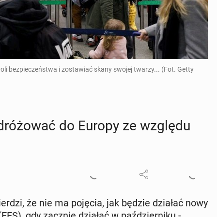
oli bezpieczeństwa i zostawiać skany swojej twarzy... (Fot. Getty
 po­dró­żo­wać do Europy ze względu
ier­dzi, że nie ma pojęcia, jak będzie działać nowy
S), gdy zacznie działać w paź­dzier­ni­ku -