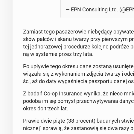
— EPN Con­sul­ting Ltd. (@EPN­
Zamiast tego pa­sa­że­ro­wie nie­bę­dą­cy oby­wa­te
sków palców i skanu twarzy przy pierw­szym przy
tej jed­no­ra­zo­wej pro­ce­du­rze kolejne podróże
ną w sys­te­mie przez trzy lata.
Po upływie tego okresu dane zostaną usu­nię­te 
wiązała się z wy­ko­na­niem zdjęcia twarzy i od­c
ści, aż do daty wy­ga­śnię­cia pasz­por­tu danej o
Z badań Co-op In­su­ran­ce wynika, że nieco mnie
podoba im się pomysł prze­chwy­ty­wa­nia danych p
okres do trzech lat.
Prawie dwie piąte (38 procent) ba­da­nych stwier­dz
nicz­nej" sprawią, że za­sta­no­wią się dwa razy 