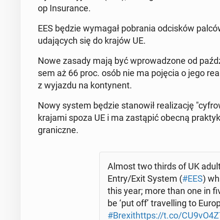
op In­su­ran­ce.
EES będzie wymagał po­bra­nia od­ci­sków palców 
uda­ją­cych się do krajów UE.
Nowe zasady mają być wpro­wa­dzo­ne od paź­dzier­
sem aż 66 proc. osób nie ma pojęcia o jego re­ali­z
z wyjazdu na kon­ty­nent.
Nowy system będzie sta­no­wił re­ali­za­cję "cy­fr
krajami spoza UE i ma za­stą­pić obecną prak­ty­k
gra­nicz­ne.
Almost two thirds of UK adul
Entry/Exit System (
#EES
) wh
this year; more than one in f
be ‘put off’ tra­vel­ling to Eu
#Brexit
https://t.co/CU9vO4Z