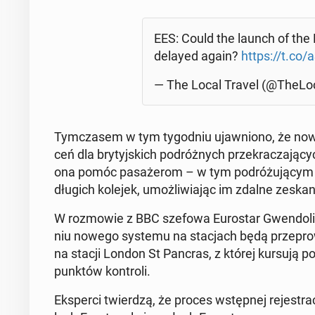
EES: Could the launch of the 
delayed again?
https://t.co
— The Local Travel (@The­Lo­c
Tym­cza­sem w tym ty­go­dniu ujaw­nio­no, że nowa a
ceń dla bry­tyj­skich po­dróż­nych prze­kra­cza­
ona pomóc pa­sa­że­rom – w tym po­dró­żu­ją­cym E
długich kolejek, umoż­li­wia­jąc im zdalne ze­ska­
W roz­mo­wie z BBC szefowa Eu­ro­star Gwen­do­li­ne
niu nowego systemu na sta­cjach będą prze­pro­w
na stacji London St Pancras, z której kursują poci
punktów kon­tro­li.
Eks­per­ci twier­dzą, że proces wstęp­nej re­je­stra