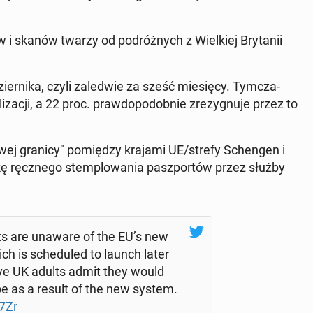
i skanów twarzy od po­dróż­nych z Wiel­kiej Bry­ta­nii
ni­ka, czyli za­le­d­wie za sześć mie­się­cy. Tym­cza­
a­cji, a 22 proc. praw­do­po­dob­nie zre­zy­gnu­je przez to
o­wej granicy" po­mię­dzy krajami UE/strefy Schen­gen i
ę ręcz­ne­go stem­plo­wa­nia pasz­por­tów przez służby
ts are unaware of the EU’s new
ich is sche­du­led to launch later
ive UK adults admit they would
rope as a result of the new system.
7Zr