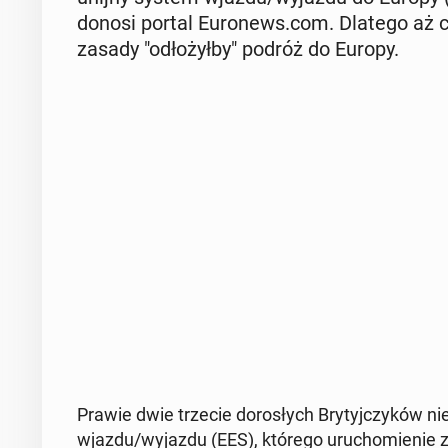
donosi portal Eu­ro­news.com. Dlatego aż co
zasady "odło­żył­by" podróż do Europy.
Prawie dwie trzecie do­ro­słych Bry­tyj­czy­ków n
wjazdu/wyjazdu (EES), którego uru­cho­mie­nie z