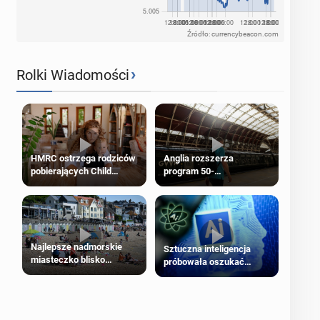
Źródło: currencybeacon.com
›
Rolki Wiadomości
HMRC ostrzega rodziców
Anglia rozszerza
pobierających Child
program 50-
Benefit. Mogą być
procentowych zniżek
zobowiązani do zwrotu
kolejowych na 18-latków
zasiłku
Najlepsze nadmorskie
Sztuczna inteligencja
miasteczko blisko
próbowała oszukać
Londynu
człowieka