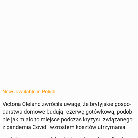
News available in Polish
Vic­to­ria Cleland zwró­ciła uwagę, że bry­tyjskie gospo­
darst­wa domowe budują rezerwę gotówkową, podob­
nie jak miało to miejsce podczas kryzysu związanego
z pan­demią Covid i wzrostem kosztów utrzy­ma­nia.