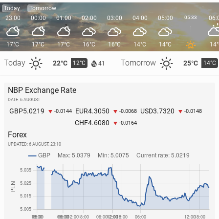
Today
Tomorrow
23:00
00:00
01:00
02:00
03:00
04:00
05:00
05:33
06:
17°C
17°C
17°C
16°C
16°C
14°C
14°C
14
Today
Tomorrow
22°C
25°C
12°C
14°C
41
NBP Exchange Rate
DATE: 6 AUGUST
5.0219
4.3050
3.7320
GBP
EUR
USD
-0.0144
-0.0068
-0.0148
4.6080
CHF
-0.0164
Forex
UPDATED:
6 AUGUST, 23:10