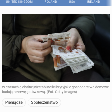
UNITED KINGDOM
POLAND
USA
IRELAND
W czasach globalnej niestabilności brytyjskie gospodarstwa domowe
budują rezerwę gotówkową. (Fot. Getty Images)
Pieniądze
Społeczeństwo