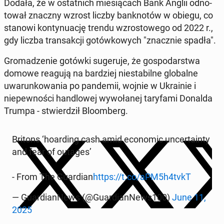
Dodała, że w os­tat­nich miesią­cach Bank Anglii odno­
tował znaczny wzrost liczby ban­knotów w obiegu, co
stanowi kon­tynu­ację trendu wzros­towego od 2022 r.,
gdy liczba transakcji gotówkowych "znacznie spadła".
Gro­madze­nie gotówki sugeru­je, że gospo­darst­wa
domowe reagują na bardziej ni­esta­bilne glob­alne
uwarunk­owa­nia po pan­demii, wojnie w Ukrainie i
niepewnoś­ci hand­lowej wywołanej tary­fa­mi Donalda
Trumpa - stwierdz­ił Bloomberg.
Britons ‘hoard­ing cash amid eco­nom­ic un­cer­tain­ty
and fear of outages’
- From The Guardian
https://t.co/aPM5h4tvkT
— Guardian­News (@Guardian­News100)
June 11,
2025