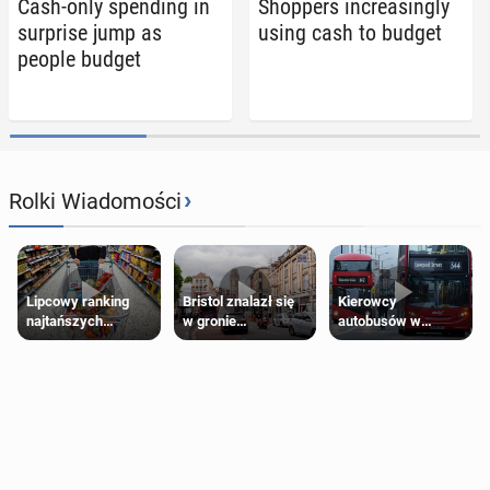
Cash-only spend­ing in
Shop­pers in­creas­ing­ly
sur­prise jump as
using cash to budget
people budget
›
Rolki Wiadomości
Lipcowy ranking
Bristol znalazł się
Kierowcy
najtańszych
w gronie
autobusów w
supermarketów
najlepszych
Londynie
kierunków podróży
zapowiadają strajki
na świecie