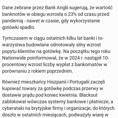
Dane zebrane przez Bank Anglii sugeru­ją, że wartość
ban­knotów w obiegu wzrosła o 23% od czasu przed
pan­demią - nawet w czasie, gdy wyko­rzys­tanie
gotówki spadło.
Tym­cza­sem w ciągu os­tat­nich kilku lat banki i to­
warzyst­wa bu­dowlane odno­towały silny wzrost
popytu klien­tów na gotówkę. Na początku tego roku
Na­tion­wide poin­for­mował, że w 2024 r. nastąpił 10-
pro­cen­towy wzrost liczby wypłat z banko­matów w
porów­na­niu z rokiem poprzed­nim.
Również mieszkań­cy Hisz­panii i Por­tu­galii zaczęli
kupować towary za gotówkę podczas przerwy w
dostaw­ie prądu pod koniec kwiet­nia. Black­out
zablokował wówczas systemy bankowe i płat­nicze, a
cy­ber­ata­ki na bry­tyjskie firmy i or­ga­ni­za­c­je, do których
doszło w os­tat­nich miesią­cach, pod­ważyły wiarę w