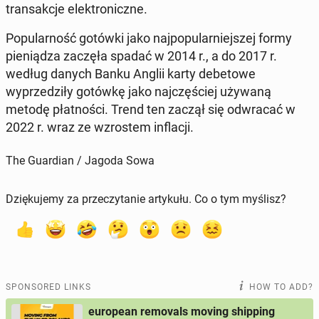
transakc­je elek­tron­iczne.
Pop­u­larność gotówki jako na­jpop­u­larniejszej formy
pieniądza zaczęła spadać w 2014 r., a do 2017 r.
według danych Banku Anglii karty de­be­towe
wyprzedz­iły gotówkę jako na­jczęś­ciej używaną
metodę płat­noś­ci. Trend ten zaczął się odwracać w
2022 r. wraz ze wzrostem in­flacji.
The Guardian / Jagoda Sowa
Dziękujemy za przeczytanie artykułu. Co o tym myślisz?
SPONSORED LINKS
HOW TO ADD?
european removals moving shipping