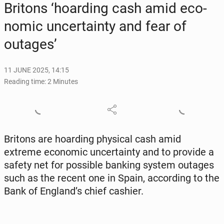
Britons ‘hoard­ing cash amid eco­
nom­ic un­cer­tain­ty and fear of
outages’
11 JUNE 2025, 14:15
Reading time: 2 Minutes
Britons are hoard­ing phys­i­cal cash amid
extreme eco­nom­ic un­cer­tain­ty and to provide a
safety net for pos­si­ble banking system outages
such as the recent one in Spain, ac­cord­ing to the
Bank of England’s chief cashier.