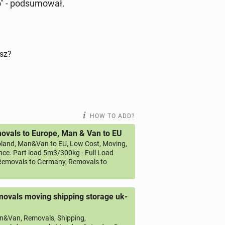
" - pod­sumował.
isz?
HOW TO ADD?
vals to Europe, Man & Van to EU
land, Man&Van to EU, Low Cost, Moving,
ce. Part load 5m3/300kg - Full Load
emovals to Germany, Removals to
ovals moving shipping storage uk-
&Van, Removals, Shipping,