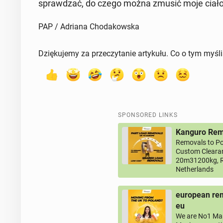
sprawdzać, do czego można zmusić moje ciało
PAP / Adriana Chodakowska
Dziękujemy za przeczytanie artykułu. Co o tym myśl
SPONSORED LINKS
Kanguro Remo
Removals to Po
Custom Clearan
20m31200kg, R
Netherlands
european rem
eu
We are No1 Man