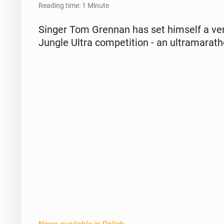
Reading time: 1 Minute
Singer Tom Grennan has set himself a very
Jungle Ultra com­pe­ti­tion - an ul­tra­ma­r