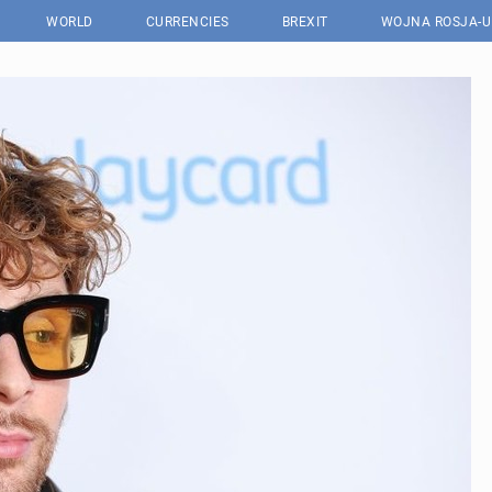
WORLD
CURRENCIES
BREXIT
WOJNA ROSJA-U