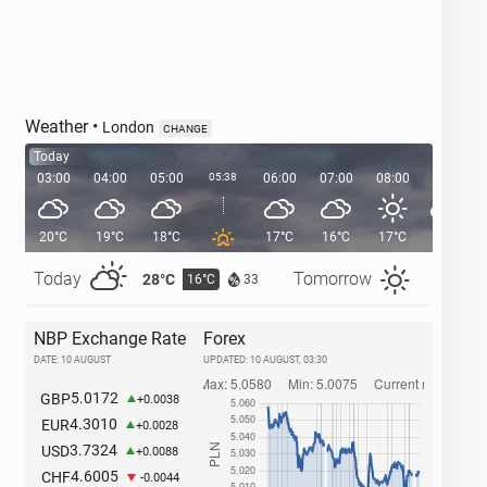
Weather
•
London
CHANGE
Today
03:00
04:00
05:00
05:38
06:00
07:00
08:00
09:00
20°C
19°C
18°C
17°C
16°C
17°C
19°C
Today
Tomorrow
28°C
27°C
16°C
1
33
NBP Exchange Rate
Forex
DATE: 10 AUGUST
UPDATED:
10 AUGUST, 03:30
5.0172
GBP
+0.0038
4.3010
EUR
+0.0028
3.7324
USD
+0.0088
4.6005
CHF
-0.0044