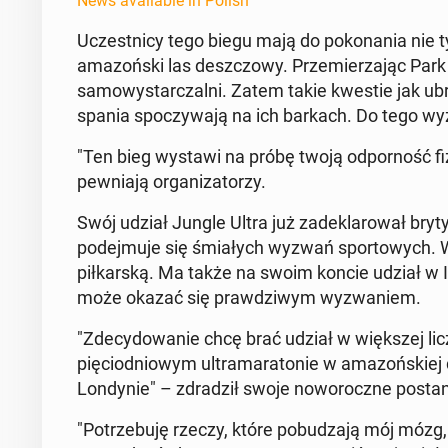
News available in Polish
Uczest­ni­cy tego biegu mają do poko­na­nia nie 
ama­zońs­ki las deszc­zowy. Przemierza­jąc Par
samowystar­czal­ni. Zatem takie kwestie jak ub
spania spoczy­wa­ją na ich barkach. Do tego wy
"Ten bieg wystawi na próbę twoją odporność fizy
pew­ni­a­ją or­ga­ni­za­torzy.
Swój udział Jungle Ultra już zadeklarował bry­ty
pode­j­mu­je się śmi­ałych wyzwań sportowych. 
piłkarską. Ma także na swoim koncie udział w 
może okazać się prawdzi­wym wyzwaniem.
"Zde­cy­dowanie chcę brać udział w więk­szej 
pię­ciod­niowym ul­tra­ma­ra­tonie w ama­zoński
Lon­dynie" – zdradz­ił swoje noworoczne posta
"Potrze­bu­ję rzeczy, które pobudza­ją mój mózg,