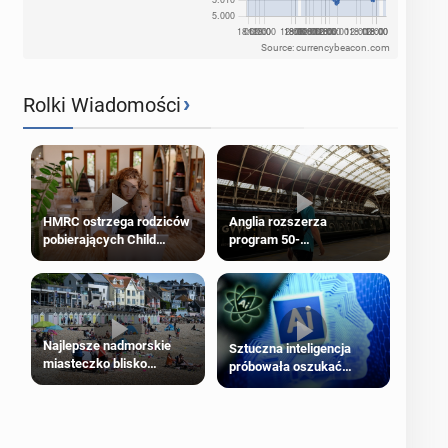
Source: currencybeacon.com
›
Rolki Wiadomości
HMRC ostrzega rodziców
Anglia rozszerza
pobierających Child
program 50-
Benefit. Mogą być
procentowych zniżek
zobowiązani do zwrotu
kolejowych na 18-latków
zasiłku
Najlepsze nadmorskie
Sztuczna inteligencja
miasteczko blisko
próbowała oszukać
Londynu
człowieka