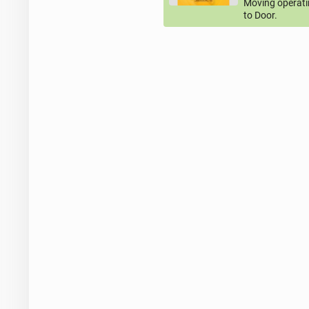
Moving operati
to Door.