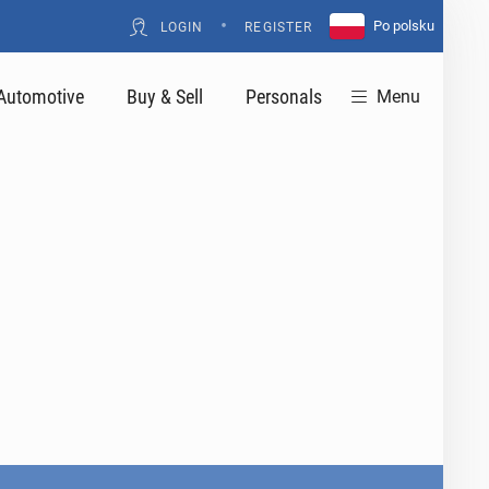
•
Po polsku
LOGIN
REGISTER
Automotive
Buy & Sell
Personals
Menu