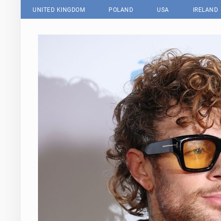
UNITED KINGDOM
POLAND
USA
IRELAND