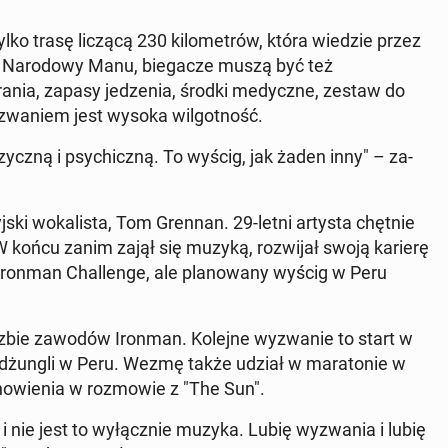
tylko trasę liczącą 230 kilo­metrów, która wiedzie przez
k Nar­o­dowy Manu, bie­gacze muszą być też
rania, zapasy jedzenia, środki me­dy­czne, zestaw do
zwaniem jest wysoka wilgo­t­ność.
­czną i psy­chiczną. To wyścig, jak żaden inny" – za­
js­ki wokalista, Tom Grennan. 29-letni artysta chętnie
W końcu zanim zajął się muzyką, rozwi­jał swoją karierę
Ironman Chal­lenge, ale planowany wyścig w Peru
liczbie zawodów Ironman. Kolejne wyzwanie to start w
ej dżungli w Peru. Wezmę także udział w mara­tonie w
nowienia w roz­mowie z "The Sun".
 i nie jest to wyłącznie muzyka. Lubię wyzwa­nia i lubię