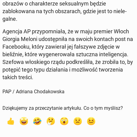
obrazów o charak­terze sek­su­al­nym będzie
zablokowana na tych ob­szarach, gdzie jest to niele­
galne.
Agencja AP przy­pom­ni­ała, że w maju premier Włoch
Giorgia Meloni udostęp­niła na swoich kontach post na
Face­booku, który za­w­ier­ał jej fałszy­we zdjęcie w
bieliźnie, które wygen­erowała sz­tucz­na in­teligenc­ja.
Szefowa włoskiego rządu pod­kreśliła, że zrobiła to, by
potępić tego typu dzi­ała­nia i możli­wość tworzenia
takich treści.
PAP / Adriana Chodakowska
Dziękujemy za przeczytanie artykułu. Co o tym myślisz?