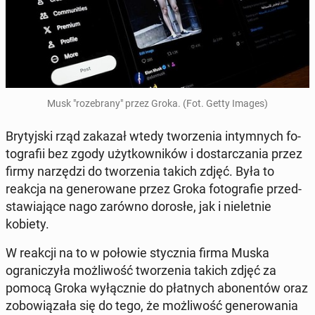
Musk "roze­brany" przez Groka. (Fot. Getty Images)
Bry­tyjs­ki rząd zakazał wtedy tworzenia in­tym­nych fo­
tografii bez zgody użytkown­ików i dostar­cza­nia przez
firmy narzędzi do tworzenia takich zdjęć. Była to
reakcja na gen­erowane przez Groka fo­tografie przed­
staw­ia­jące nago zarówno dorosłe, jak i nielet­nie
kobiety.
W reakcji na to w połowie sty­cz­nia firma Muska
ograniczyła możli­wość tworzenia takich zdjęć za
pomocą Groka wyłącznie do płat­nych abo­nen­tów oraz
zobow­iąza­ła się do tego, że możli­wość gen­erowa­nia