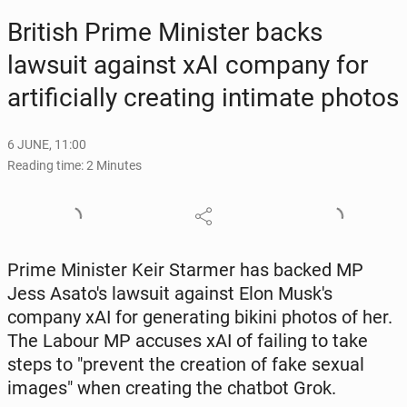
British Prime Min­is­ter backs
lawsuit against xAI company for
ar­ti­fi­cial­ly cre­at­ing in­ti­mate photos
6 JUNE, 11:00
Reading time: 2 Minutes
Prime Min­is­ter Keir Starmer has backed MP
Jess Asato's lawsuit against Elon Musk's
company xAI for gen­er­at­ing bikini photos of her.
The Labour MP accuses xAI of failing to take
steps to "prevent the cre­ation of fake sexual
images" when cre­at­ing the chatbot Grok.