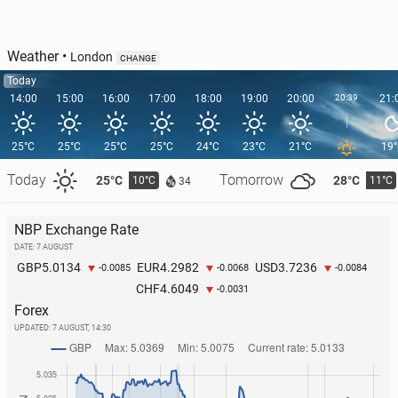
Weather
•
London
CHANGE
Today
14:00
15:00
16:00
17:00
18:00
19:00
20:00
20:39
21:
25°C
25°C
25°C
25°C
24°C
23°C
21°C
19
Today
Tomorrow
25°C
28°C
10°C
11°C
34
NBP Exchange Rate
DATE: 7 AUGUST
5.0134
4.2982
3.7236
GBP
EUR
USD
-0.0085
-0.0068
-0.0084
4.6049
CHF
-0.0031
Forex
UPDATED:
7 AUGUST, 14:30