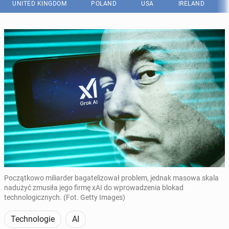
UNITED KINGDOM
POLAND
USA
IRELAND
Początkowo miliarder bagatelizował problem, jednak masowa skala
nadużyć zmusiła jego firmę xAI do wprowadzenia blokad
technologicznych. (Fot. Getty Images)
Technologie
AI