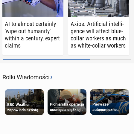
AI to almost cer­tain­ly
Axios: Ar­ti­fi­cial in­tel­li­
'wipe out hu­man­i­ty'
gence will affect blue-
within a century, expert
collar workers as much
claims
as white-collar workers
›
Rolki Wiadomości
Pierwsze
Pionierska operacja
BBC Weather
autonomiczne
usunięcia ciężkiej
zapowiada szóstą
Ubery pojawią się
wady wrodzonej
falę upałów w
w Londynie jeszcze
płodu w łonie matki
Londynie
tego lata