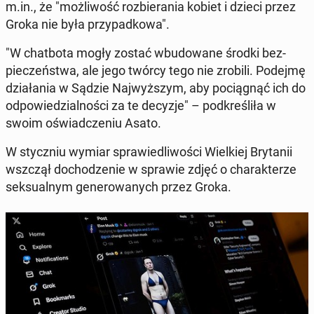
m.in., że "możli­wość roz­biera­nia kobiet i dzieci przez
Groka nie była przy­pad­kowa".
"W chat­b­o­ta mogły zostać wbu­dowane środki bez­
pieczeńst­wa, ale jego twórcy tego nie zrobili. Podejmę
dzi­ała­nia w Sądzie Na­jwyższym, aby pociągnąć ich do
odpowiedzial­noś­ci za te decyzje" – pod­kreśliła w
swoim oświad­cze­niu Asato.
W sty­czniu wymiar spraw­iedli­woś­ci Wielkiej Bry­tanii
wszczął do­chodze­nie w sprawie zdjęć o charak­terze
sek­su­al­nym gen­erowanych przez Groka.