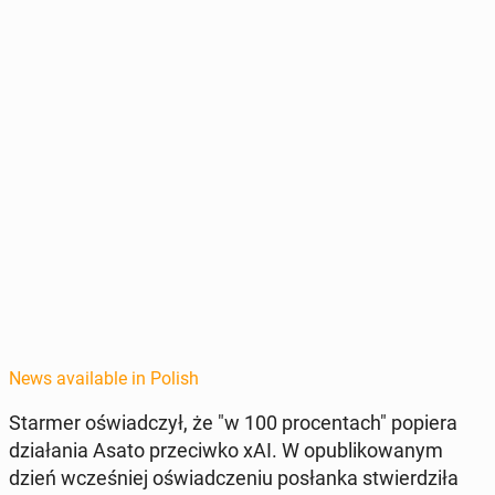
News available in Polish
Starmer oświad­czył, że "w 100 pro­cen­tach" popiera
dzi­ała­nia Asato prze­ci­wko xAI. W op­ub­likowanym
dzień wcześniej oświad­cze­niu posłan­ka stwierdz­iła