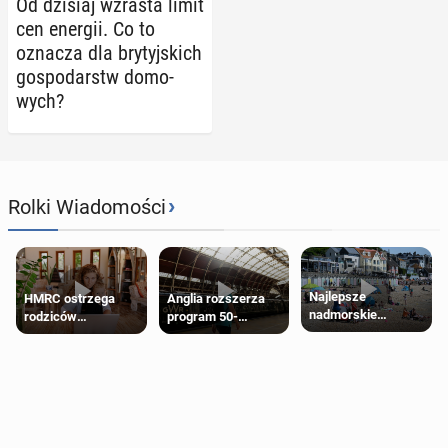
Od dzisiaj wzrasta limit
cen energii. Co to
oznacza dla bry­tyj­skich
go­spo­darstw do­mo­
wych?
›
Rolki Wiadomości
Najlepsze
HMRC ostrzega
Anglia rozszerza
nadmorskie
rodziców
program 50-
miasteczko blisko
pobierających Child
procentowych
Londynu
Benefit. Mogą być
zniżek kolejowych
zobowiązani do
na 18-latków
zwrotu zasiłku