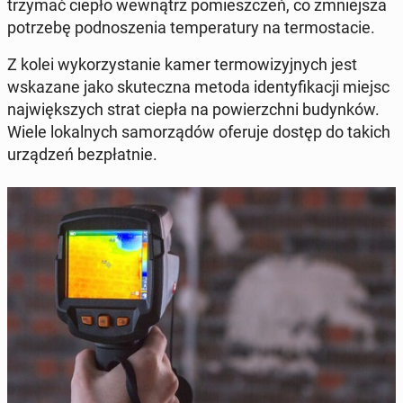
trzy­mać ciepło we­wnątrz po­miesz­czeń, co zmniej­sza
po­trze­bę pod­no­sze­nia tem­pe­ra­tu­ry na ter­mo­sta­cie.
Z kolei wy­ko­rzy­sta­nie kamer ter­mo­wi­zyj­nych jest
wska­za­ne jako sku­tecz­na metoda iden­ty­fi­ka­cji miejsc
naj­więk­szych strat ciepła na po­wierzch­ni bu­dyn­ków.
Wiele lo­kal­nych sa­mo­rzą­dów oferuje dostęp do takich
urzą­dzeń bez­płat­nie.