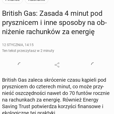
British Gas: Zasada 4 minut pod
prysz­ni­cem i inne sposoby na ob­
ni­że­nie ra­chun­ków za energię
12 STYCZNIA, 14:15
Ten tekst przeczytasz w 2 minuty
British Gas zaleca skró­ce­nie czasu kąpieli pod
prysz­ni­cem do czte­rech minut, co może przy­
nieść oszczęd­no­ści nawet do 70 funtów rocznie
na ra­chun­kach za energię. Również Energy
Saving Trust po­twier­dza ko­rzy­ści fi­nan­so­we i
eko­lo­gicz­ne tej prak­ty­ki.