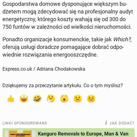
Go­spo­dar­stwa domowe dys­po­nu­ją­ce więk­szym bu­
dże­tem mogą zde­cy­do­wać się na pro­fe­sjo­nal­ny audyt
ener­ge­tycz­ny, którego koszty wahają się od 300 do
750 funtów w za­leż­no­ści od wiel­ko­ści nie­ru­cho­mo­ści.
Ponadto or­ga­ni­za­cje kon­su­menc­kie, takie jak
Which?
,
oferują usługi do­rad­cze po­ma­ga­ją­ce dobrać od­po­
wied­nie roz­wią­za­nia ener­go­osz­częd­ne.
Express.co.uk / Adriana Chodakowska
Dziękujemy za przeczytanie artykułu. Co o tym myślisz?
LINKI SPONSOROWANE
JAK DODAĆ?
Kanguro Removals to Europe, Man & Van