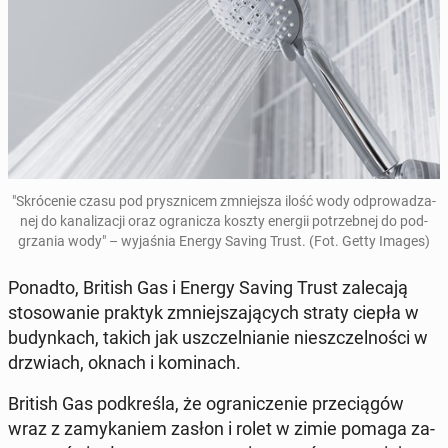
"Skró­ce­nie czasu pod prysz­ni­cem zmniej­sza ilość wody od­pro­wa­dza­
nej do ka­na­li­za­cji oraz ogra­ni­cza koszty energii po­trzeb­nej do pod­
grza­nia wody" – wy­ja­śnia Energy Saving Trust. (Fot. Getty Images)
Ponadto, British Gas i Energy Saving Trust za­le­ca­ją
sto­so­wa­nie praktyk zmniej­sza­ją­cych straty ciepła w
bu­dyn­kach, takich jak uszczel­nia­nie nie­szczel­no­ści w
drzwiach, oknach i ko­mi­nach.
British Gas pod­kre­śla, że ogra­ni­cze­nie prze­cią­gów
wraz z za­my­ka­niem zasłon i rolet w zimie pomaga za­