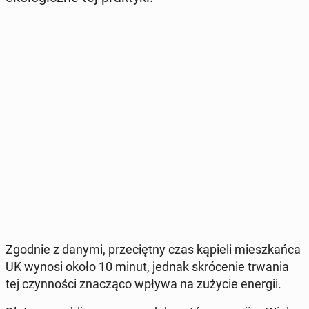
Zgodnie z danymi, prze­cięt­ny czas kąpieli miesz­kań­ca
UK wynosi około 10 minut, jednak skró­ce­nie trwania
tej czyn­no­ści zna­czą­co wpływa na zużycie energii.