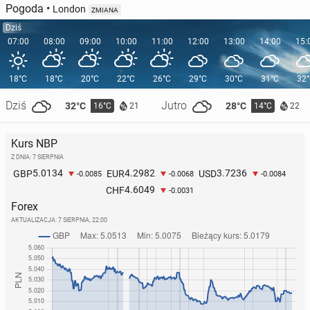
Pogoda
•
London
ZMIANA
Dziś
07:00
08:00
09:00
10:00
11:00
12:00
13:00
14:00
15:
18°C
18°C
20°C
22°C
26°C
29°C
30°C
31°C
32
Dziś
Jutro
32°C
28°C
16°C
14°C
21
22
Kurs NBP
Z DNIA: 7 SIERPNIA
5.0134
4.2982
3.7236
GBP
EUR
USD
-0.0085
-0.0068
-0.0084
4.6049
CHF
-0.0031
Forex
AKTUALIZACJA:
7 SIERPNIA, 22:00