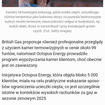
Kamery ter­mo­wi­zyj­ne po­ka­zu­ją, gdzie ucieka ciepło, wi­zu­ali­zu­jąc
różnice tem­pe­ra­tur jako ko­lo­ro­wy obraz, co pozwala bez­in­wa­zyj­nie
wykryć mostki ter­micz­ne, nie­szczel­no­ści i wilgoć w bu­dyn­kach, np.
wokół okien, drzwi, w na­roż­ni­kach i przy in­sta­la­cjach grzew­
czych. (Fot. Getty Images)
British Gas pro­po­nu­je również pro­fe­sjo­nal­ne prze­glą­dy
z użyciem kamer ter­mo­wi­zyj­nych w cenie około 99
funtów, na­to­miast Octopus Energy pro­wa­dzi­ło
program wy­po­ży­cza­nia kamer klien­tom, choć obecnie
jest on za­wie­szo­ny.
Ini­cja­ty­wa Octopus Energy, która objęła blisko 5 000
klien­tów, miała na celu prak­tycz­ne wska­za­nie spo­so­
bów ogra­ni­cze­nia uciecz­ki ciepła, co jest szcze­gól­nie
istotne w kon­tek­ście wy­so­kich ra­chun­ków za gaz w
sezonie zimowym 2025.