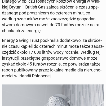
Dlatego w obliczu ro­sną­cych kosztów energii w Wiel­
kiej Bry­ta­nii, British Gas zaleca skró­ce­nie czasu spę­
dza­ne­go pod prysz­ni­cem do czte­rech minut, co
według sza­cun­ków może za­osz­czę­dzić go­spo­dar­
stwom domowym nawet do 70 funtów rocznie na ra­
chun­kach za energię.
Energy Saving Trust pod­kre­śla do­dat­ko­wo, że skró­ce­
nie czasu kąpieli do czte­rech minut może także za­osz­
czę­dzić około 17 000 litrów wody rocznie. Według tej
in­sty­tu­cji, prze­cięt­ne go­spo­dar­stwo domowe może
zyskać około 45 funtów rocznie, co po­twier­dza także
raport pu­bli­ko­wa­ny przez lokalne media dla nie­ru­cho­
mo­ści w Ir­lan­dii Pół­noc­nej.