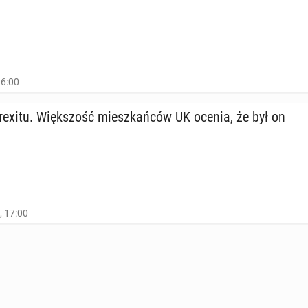
16:00
 Brexitu. Więk­szość miesz­kań­ców UK ocenia, że był on
, 17:00