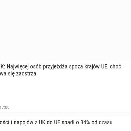
UK: Naj­wię­cej osób przy­jeż­dża spoza krajów UE, choć
zowa się za­ostrza
 17:00
no­ści i napojów z UK do UE spadł o 34% od czasu