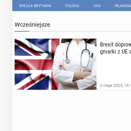
WIELKA BRYTANIA
POLSKA
USA
IRLANDIA
Wcześniejsze
Brexit do­pro
gniar­ki z UE 
2 maja 2025, 16: