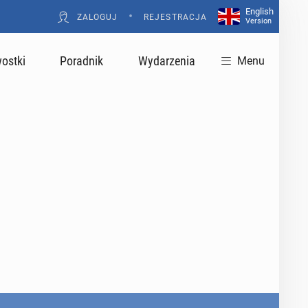
English
•
ZALOGUJ
REJESTRACJA
Version
ostki
Poradnik
Wydarzenia
Menu