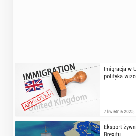
Imi­gra­cja w 
po­li­ty­ka wi
7 kwietnia 2025,
Eksport żyw­
Brexitu