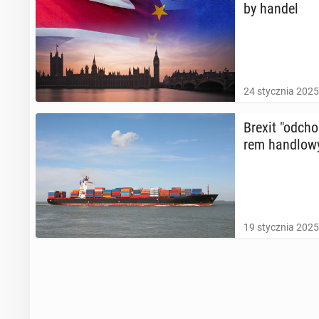
by handel
24 stycznia 2025
Brexit "od­cho
rem han­dlo­w
19 stycznia 2025