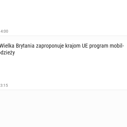
14:00
ielka Bry­ta­nia za­pro­po­nu­je krajom UE program mo­bil­
­dzie­ży
13:15