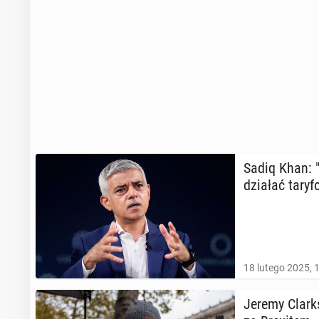
Sadiq Khan: "
dzia­łać tar
18 lutego 2025, 
Jeremy Clark­s