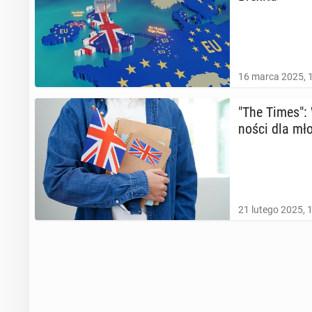
16 marca 2025, 
"The Times": W
no­ści dla mło
21 lutego 2025, 