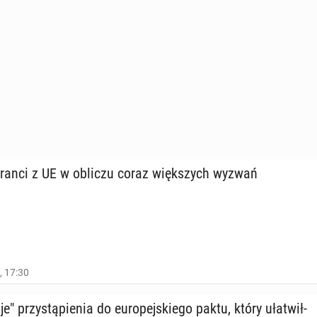
gran­ci z UE w obliczu coraz więk­szych wyzwań
, 17:30
" przy­stą­pie­nia do eu­ro­pej­skie­go paktu, który uła­twił­