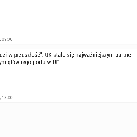
, 09:30
­dzi w prze­szłość". UK stało się naj­waż­niej­szym part­ne­
ym głów­ne­go portu w UE
, 13:30