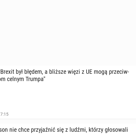
Brexit był błędem, a bliższe więzi z UE mogą prze­ciw­
yfom celnym Trumpa"
17:15
on nie chce przy­jaź­nić się z ludźmi, którzy gło­so­wa­li