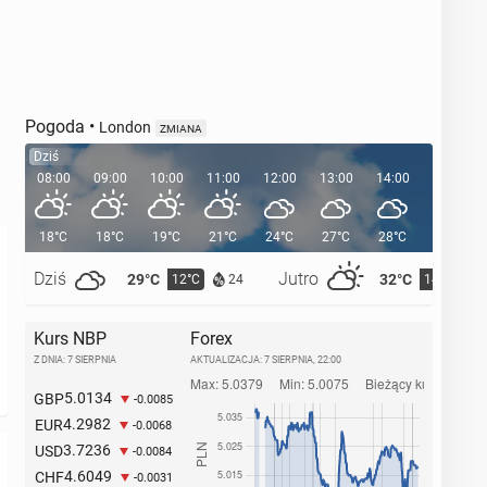
Pogoda
•
London
ZMIANA
Dziś
08:00
09:00
10:00
11:00
12:00
13:00
14:00
15:00
18°C
18°C
19°C
21°C
24°C
27°C
28°C
29°C
Dziś
Jutro
29°C
32°C
12°C
14°C
24
Kurs NBP
Forex
Z DNIA: 7 SIERPNIA
AKTUALIZACJA:
7 SIERPNIA, 22:00
5.0134
GBP
-0.0085
4.2982
EUR
-0.0068
3.7236
USD
-0.0084
4.6049
CHF
-0.0031