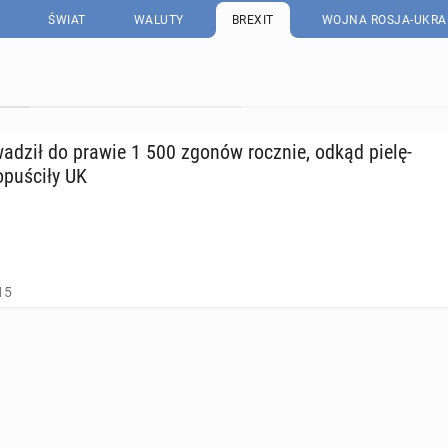
ŚWIAT
WALUTY
BREXIT
WOJNA ROSJA-UKRA
­wa­dził do prawie 1 500 zgonów rocznie, odkąd pie­lę­
opu­ści­ły UK
15