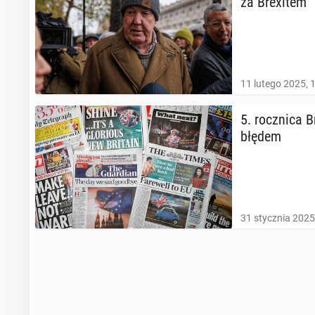
za Bre­xi­tem
11 lutego 2025, 
5. rocz­ni­ca
błędem
31 stycznia 2025