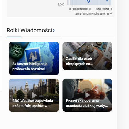
Źródło: currencybeacon.com
›
Rolki Wiadomości
Zasiłki dla osób
cierpiących na
Sztuczna inteligencja
schorzenia psychiczne
próbowała oszukać
człowieka
Pionierska operacja
BBC Weather zapowiada
usunięcia ciężkiej wady
szóstą falę upałów w
wrodzonej płodu w łonie
Londynie
matki