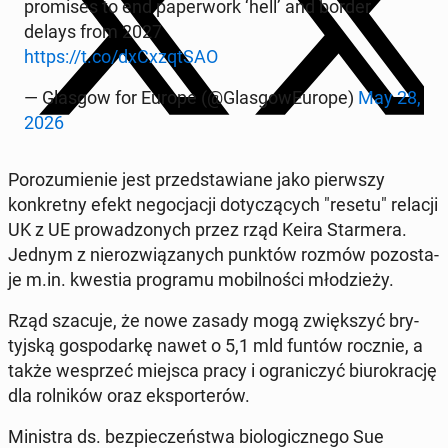
promis­es to end pa­per­work ‘hell’ and border
delays from 2027
https://t.co/dx­Cxzqt­SAO
— Glasgow for Europe (@Glas­gowEu­rope)
May 28,
2026
Porozu­mie­nie jest przed­staw­iane jako pier­wszy
konkret­ny efekt ne­goc­jacji doty­czą­cych "resetu" relacji
UK z UE prowad­zonych przez rząd Keira Starmera.
Jednym z nierozwiązanych punktów rozmów po­zosta­
je m.in. kwestia pro­gra­mu mo­bil­noś­ci młodzieży.
Rząd szacuje, że nowe zasady mogą zwięk­szyć bry­
tyjską gospo­darkę nawet o 5,1 mld funtów rocznie, a
także we­sprzeć miejsca pracy i ograniczyć bi­urokrację
dla rol­ników oraz ek­sporterów.
Min­is­tra ds. bez­pieczeńst­wa bi­o­log­icznego Sue