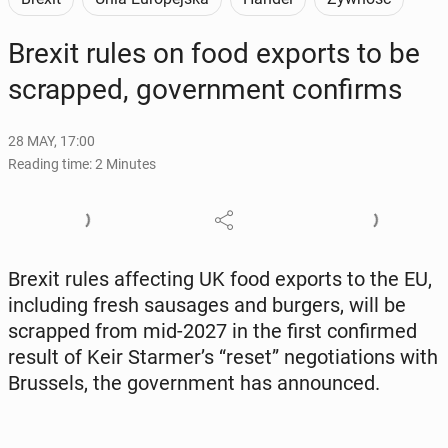
Brexit rules on food exports to be
scrapped, gov­ern­ment con­firms
28 MAY, 17:00
Reading time: 2 Minutes
Brexit rules af­fect­ing UK food exports to the EU,
in­clud­ing fresh sausages and burgers, will be
scrapped from mid-2027 in the first con­firmed
result of Keir Starmer’s “reset” ne­go­ti­a­tions with
Brus­sels, the gov­ern­ment has an­nounced.