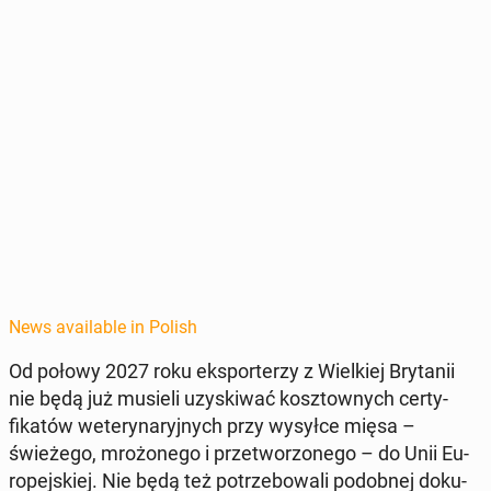
News available in Polish
Od połowy 2027 roku ek­sporterzy z Wielkiej Bry­tanii
nie będą już musieli uzyski­wać kosz­townych cer­ty­
fikatów wetery­naryjnych przy wysyłce mięsa –
świeżego, mrożonego i przetwor­zonego – do Unii Eu­
rope­jskiej. Nie będą też potrze­bowali podob­nej doku­