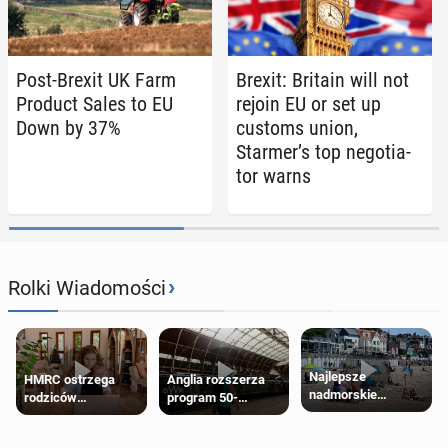
Post-Brexit UK Farm
Brexit: Britain will not
Product Sales to EU
rejoin EU or set up
Down by 37%
customs union,
Starmer’s top ne­go­tia­
tor warns
›
Rolki Wiadomości
Najlepsze
HMRC ostrzega
Anglia rozszerza
nadmorskie
rodziców
program 50-
miasteczko blisko
pobierających Child
procentowych
Londynu
Benefit. Mogą być
zniżek kolejowych