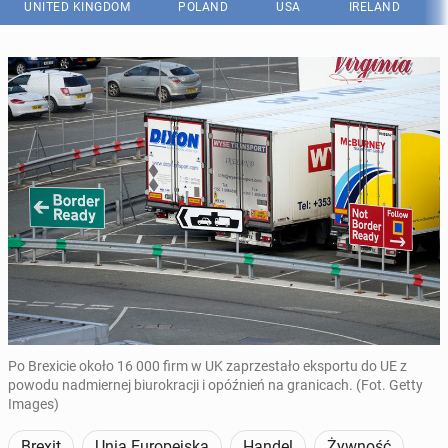
UNITED KINGDOM
POLAND
USA
IRELAND
Po Brexicie około 16 000 firm w UK zaprzestało eksportu do UE z
powodu nadmiernej biurokracji i opóźnień na granicach. (Fot. Getty
Images)
Brexit
Unia Europejska
Handel
Żywność