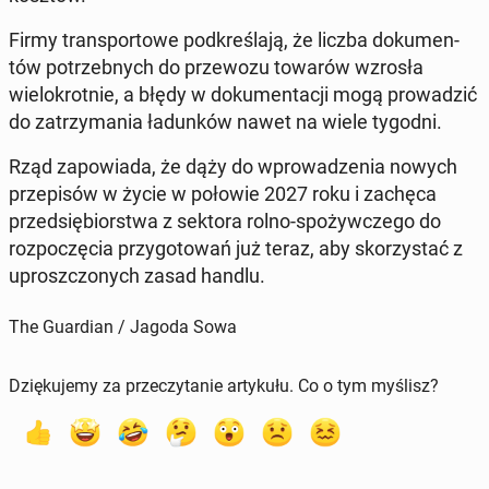
Firmy trans­portowe pod­kreśla­ją, że liczba doku­men­
tów potrzeb­nych do prze­wozu towarów wzrosła
wielokrot­nie, a błędy w doku­men­tacji mogą prowadz­ić
do za­trzy­ma­nia ładunków nawet na wiele tygodni.
Rząd za­powia­da, że dąży do wprowadzenia nowych
przepisów w życie w połowie 2027 roku i zachęca
przed­siębiorstwa z sektora rolno-spoży­w­czego do
rozpoczę­cia przy­go­towań już teraz, aby sko­rzys­tać z
up­roszc­zonych zasad handlu.
The Guardian / Jagoda Sowa
Dziękujemy za przeczytanie artykułu. Co o tym myślisz?