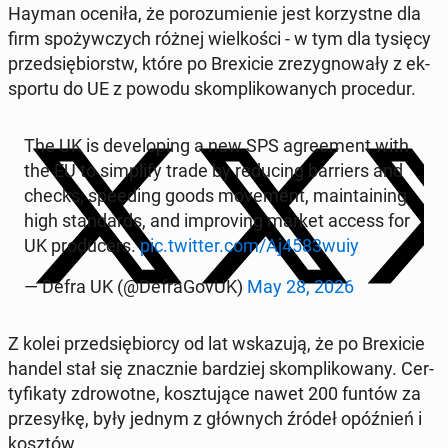
Hayman oceniła, że porozu­mie­nie jest ko­rzystne dla
firm spoży­w­czych różnej wielkoś­ci - w tym dla tysięcy
przed­siębiorstw, które po Brex­i­cie zrezyg­nowały z ek­
sportu do UE z powodu skom­p­likowanych pro­ce­dur.
The UK is de­vel­op­ing a new SPS agree­ment with
the EU to sim­pli­fy trade by re­duc­ing bar­ri­ers and
checks, speed­ing goods move­ment, main­tain­ing
high stan­dards, and im­prov­ing market access for
UK pro­duc­ers.
pic.twitter.com/Aj4583wuiy
— Defra UK (@De­fraGovUK)
May 28, 2026
Z kolei przed­siębior­cy od lat wskazu­ją, że po Brex­i­cie
handel stał się znacznie bardziej skom­p­likowany. Cer­
ty­fikaty zdrowotne, kosz­tu­jące nawet 200 funtów za
przesyłkę, były jednym z głównych źródeł opóźnień i
kosztów.