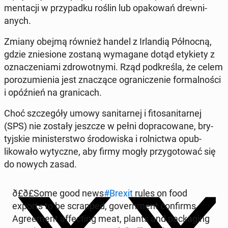
men­tacji w przy­pad­ku roślin lub opakowań drew­ni­
anych.
Zmiany obejmą również handel z Ir­landią Północ­ną,
gdzie znie­sione zostaną wyma­gane dotąd etyki­ety z
oz­naczeni­a­mi zdrowot­ny­mi. Rząd pod­kreśla, że celem
porozu­mienia jest znaczące ogranicze­nie for­mal­noś­ci
i opóźnień na grani­cach.
Choć szczegóły umowy san­i­tarnej i fi­tosan­i­tarnej
(SPS) nie zostały jeszcze w pełni do­pra­cow­ane, bry­
tyjskie min­is­terst­wo środowiska i rol­nict­wa op­ub­
likowało wyty­czne, aby firmy mogły przy­go­tować się
do nowych zasad.
ð£ð£­Some good news
#Brexit
rules on food
exports to be scrapped, gov­ern­ment con­firms
Agree­ment af­fect­ing meat, plants and pack­ag­ing