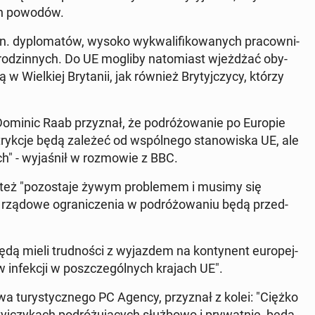
ych powodów.
 dy­plo­ma­tów, wysoko wy­kwa­li­fi­ko­wa­nych pra­cow­ni­
­dzin­nych. Do UE mogliby na­to­miast wjeż­dżać oby­
w Wiel­kiej Bry­ta­nii, jak również Bry­tyj­czy­cy, którzy
h Dominic Raab przy­znał, że po­dró­żo­wa­nie po Europie
stryk­cje będą zależeć od wspól­ne­go sta­no­wi­ska UE, ale
" - wy­ja­śnił w roz­mo­wie z BBC.
ii też "po­zo­sta­je żywym pro­ble­mem i musimy się
ządowe ogra­ni­cze­nia w po­dró­żo­wa­niu będą przed­
 będą mieli trud­no­ści z wy­jaz­dem na kon­ty­nent eu­ro­pej­
 in­fek­cji w po­szcze­gól­nych krajach UE".
­twa tu­ry­stycz­ne­go PC Agency, przy­znał z kolei: "Ciężko
yj­czy­kach po­dró­żu­ją­cych służ­bo­wo i pry­wat­nie, będą