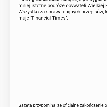
mniej istotne podróże oby­wa­te­li Wiel­kiej B
Wszyst­ko za sprawą unij­nych prze­pi­sów, k
mu­je "Fi­nan­cial Times".
Gazeta przy­po­mi­na, że ofi­cjal­ne za­koń­cze­nie