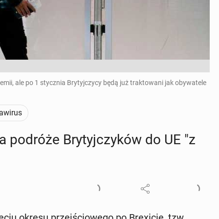
, ale po 1 stycznia Brytyjczycy będą już traktowani jak obywatele
awirus
ia podróże Bry­tyj­czy­ków do UE "z
ciu okresu przej­ścio­we­go po Bre­xi­cie, tzw.