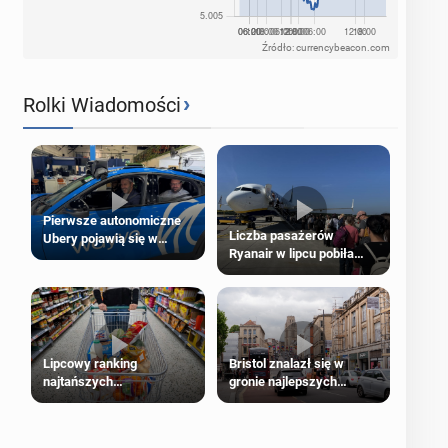
Źródło: currencybeacon.com
›
Rolki Wiadomości
Pierwsze autonomiczne
Liczba pasażerów
Ubery pojawią się w
Ryanair w lipcu pobiła
Londynie jeszcze tego
rekord
lata
Lipcowy ranking
Bristol znalazł się w
najtańszych
gronie najlepszych
supermarketów
kierunków podróży na
świecie