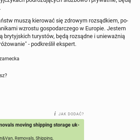
.
 państw muszą kie­ro­wać się zdrowym roz­sąd­kiem, po­
yn­ni­ka­mi wzrostu go­spo­dar­cze­go w Europie. Jestem
 bry­tyj­skich tu­ry­stów, będą roz­sąd­ne i unie­waż­nią
­żo­wa­nie" - pod­kre­ślił ekspert.
Czarnecka
isz?
JAK DODAĆ?
ovals moving shipping storage uk-
&Van, Removals, Shipping,