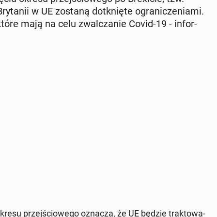
ry­ta­nii w UE zostaną do­tknię­te ogra­ni­cze­nia­mi.
tóre mają na celu zwal­cza­nie Covid-19 - in­for­
 okresu przej­ścio­we­go oznacza, że ​​UE będzie trak­to­wa­