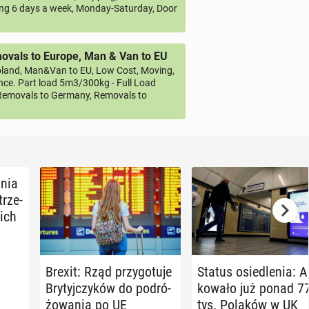
ng 6 days a week, Monday-Saturday, Door
vals to Europe, Man & Van to EU
land, Man&Van to EU, Low Cost, Moving,
ce. Part load 5m3/300kg - Full Load
emovals to Germany, Removals to
­nia
trze­
kich
Brexit: Rząd przy­go­tu­je
Status osie­dle­nia: A
Bry­tyj­czy­ków do po­dró­
ko­wa­ło już ponad 7
żo­wa­nia po UE
tys. Polaków w UK