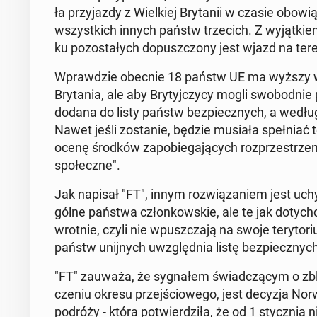
ła przy­jaz­dy z Wiel­kiej Bry­ta­nii w czasie obo­wi
wszyst­kich innych państw trze­cich. Z wy­jąt­k
ku po­zo­sta­łych do­pusz­czo­ny jest wjazd na 
Wpraw­dzie obecnie 18 państw UE ma wyższy wska
Bry­ta­nia, ale aby Bry­tyj­czy­cy mogli swo­bod­n
dodana do listy państw bez­piecz­nych, a według 
Nawet jeśli zo­sta­nie, będzie musiała speł­niać tec
ocenę środków za­po­bie­ga­ją­cych roz­prze­strze­ni
spo­łecz­ne".
Jak napisał "FT", innym roz­wią­za­niem jest uchy­
gól­ne państwa człon­kow­skie, ale te jak do­tych­c
wrot­nie, czyli nie wpusz­cza­ją na swoje te­ry­to
państw unij­nych uwzględ­nia listę bez­piecz­nyc
"FT" zauważa, że sy­gna­łem świad­czą­cym o zbli­
cze­niu okresu przej­ścio­we­go, jest decyzja Nor­
podróży - która po­twier­dzi­ła, że od 1 stycz­nia 