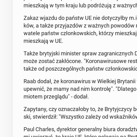
miesz­ka­ją w tym kraju lub po­dró­żu­ją z ważn
Zakaz wjazdu do państw UE nie do­ty­czył­by m.in.
ków, a także przy­jaz­dów z ważnych powodów ro
wa­te­le państw człon­kow­skich, którzy miesz­ka­ją 
miesz­ka­ją w UE.
Także bry­tyj­ski mi­ni­ster spraw za­gra­nicz­nyc
może zostać za­kłó­co­ne. "Ko­ro­na­wi­ru­so­we re­
także od po­szcze­gól­nych państw człon­kow­skich
Raab dodał, że ko­ro­na­wi­rus w Wiel­kiej Bry­ta­n
upewnić, że mamy nad nim kon­tro­lę". "Dlatego r
mio­tem prze­glą­du" - dodał.
Za­py­ta­ny, czy ozna­cza­ło­by to, że Bry­tyj­czy­cy
ski, stwier­dził: "Wszyst­ko zależy od wskaź­ni­ków
Paul Charles, dy­rek­tor ge­ne­ral­ny biura do­radz
mi uwie­rzyć, że kraje UE, które po­le­ga­ją na Bry­t