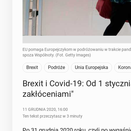
EU pomaga Europejczykom w podróżowaniu w trakcie pandemii
spoza Wspólnoty. (Fot. Getty Images)
Brexit
Podróże
Unia Europejska
Koron
Brexit i Covid-19: Od 1 stycz­n
za­kłó­ce­nia­mi"
11 GRUDNIA 2020, 16:00
Ten tekst przeczytasz w 3 minuty
Po 31 grudnia 2020 roku, czyli po wy­ga­śnię­