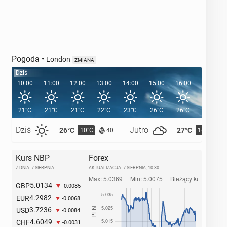
Pogoda
•
London
ZMIANA
Dziś
10:00
11:00
12:00
13:00
14:00
15:00
16:00
17:00
21°C
21°C
21°C
22°C
23°C
26°C
26°C
25°C
Dziś
Jutro
26°C
27°C
10°C
14°C
40
Kurs NBP
Forex
Z DNIA: 7 SIERPNIA
AKTUALIZACJA:
7 SIERPNIA, 10:30
5.0134
GBP
-0.0085
4.2982
EUR
-0.0068
3.7236
USD
-0.0084
4.6049
CHF
-0.0031