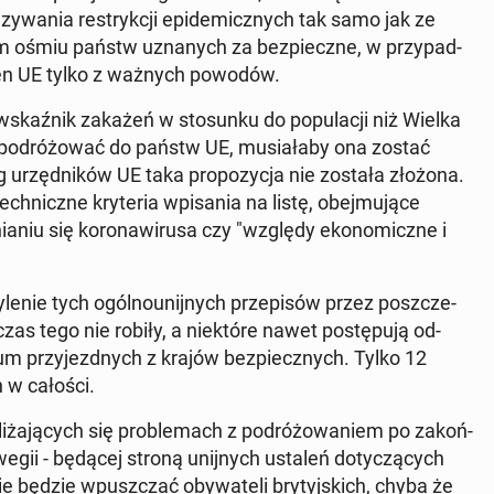
ą­zy­wa­nia re­stryk­cji epi­de­micz­nych tak samo jak ze
iem ośmiu państw uzna­nych za bez­piecz­ne, w przy­pad­
teren UE tylko z ważnych powodów.
ź­nik zakażeń w sto­sun­ku do po­pu­la­cji niż Wielka
ie po­dró­żo­wać do państw UE, mu­sia­ła­by ona zostać
urzęd­ni­ków UE taka pro­po­zy­cja nie została złożona.
h­nicz­ne kry­te­ria wpi­sa­nia na listę, obej­mu­ją­ce
a­niu się ko­ro­na­wi­ru­sa czy "względy eko­no­micz­ne i
le­nie tych ogól­no­unij­nych prze­pi­sów przez po­szcze­
zas tego nie robiły, a nie­któ­re nawet po­stę­pu­ją od­
­rium przy­jezd­nych z krajów bez­piecz­nych. Tylko 12
h w całości.
ża­ją­cych się pro­ble­mach z po­dró­żo­wa­niem po za­koń­
we­gii - będącej stroną unij­nych ustaleń do­ty­czą­cych
nie będzie wpusz­czać oby­wa­te­li bry­tyj­skich, chyba że