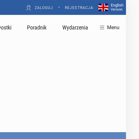
English
•
ZALOGUJ
REJESTRACJA
Version
ostki
Poradnik
Wydarzenia
Menu