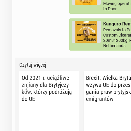
Moving operati
to Door.
Kanguro Remo
Removals to Po
Custom Clearan
20m31200kg, R
Netherlands
Czytaj więcej
Od 2021 r. uciąż­li­we
Brexit: Wielka Bry­ta
zmiany dla Bry­tyj­czy­
wzywa UE do prze­s
ków, którzy po­dró­żu­ją
ga­nia praw bry­tyj­s
do UE
emi­gran­tów