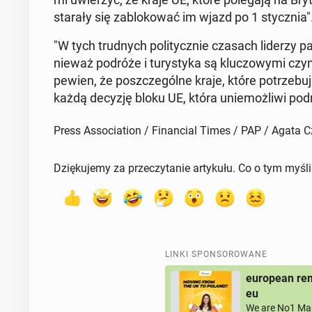
starały się za­blo­ko­wać im wjazd po 1 stycz­nia"
"W tych trud­nych po­li­tycz­nie czasach liderzy
nie­waż podróże i tu­ry­sty­ka są klu­czo­wy­mi cz
pewien, że po­szcze­gól­ne kraje, które po­trze­bu­ją
każdą decyzję bloku UE, która unie­moż­li­wi po­dró
Press Association / Financial Times / PAP / Agata 
Dziękujemy za przeczytanie artykułu. Co o tym myśl
LINKI SPONSOROWANE
european rem
eu
We are No1 Man