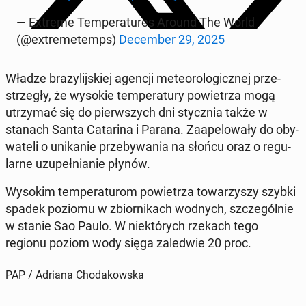
— Extreme Tem­pe­ra­tu­res Around The World
(@extre­me­temps)
De­cem­ber 29, 2025
Władze bra­zy­lij­skiej agencji me­te­oro­lo­gicz­nej prze­
strze­gły, że wysokie tem­pe­ra­tu­ry po­wie­trza mogą
utrzy­mać się do pierw­szych dni stycz­nia także w
stanach Santa Ca­ta­ri­na i Parana. Za­ape­lo­wa­ły do oby­
wa­te­li o uni­ka­nie prze­by­wa­nia na słońcu oraz o re­gu­
lar­ne uzu­peł­nia­nie płynów.
Wysokim tem­pe­ra­tu­rom po­wie­trza to­wa­rzy­szy szybki
spadek poziomu w zbior­ni­kach wodnych, szcze­gól­nie
w stanie Sao Paulo. W nie­któ­rych rzekach tego
regionu poziom wody sięga za­le­d­wie 20 proc.
PAP / Adriana Chodakowska