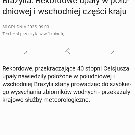
Bra­zy­lia: Re­kor­do­we upały w po­łu­
dnio­wej i wschod­niej części kraju
30 GRUDNIA 2025, 09:00
Ten tekst przeczytasz w 1 minutę
Re­kor­do­we, prze­kra­cza­ją­ce 40 stopni Cel­sju­sza
upały na­wie­dzi­ły po­ło­żo­ne w po­łu­dnio­wej i
wschod­niej Bra­zy­lii stany pro­wa­dząc do szyb­kie­
go wy­sy­cha­nia zbior­ni­ków wodnych - prze­ka­za­ły
krajowe służby me­te­oro­lo­gicz­ne.