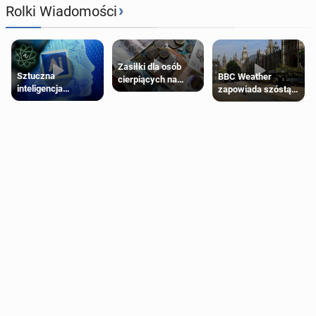
›
Rolki Wiadomości
Zasiłki dla osób
Sztuczna
BBC Weather
cierpiących na
inteligencja
zapowiada szóstą
schorzenia
próbowała oszukać
falę upałów w
psychiczne
człowieka
Londynie