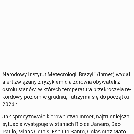
Na­ro­do­wy In­sty­tut Me­te­oro­lo­gii Bra­zy­lii (Inmet) wydał
alert zwią­za­ny z ry­zy­kiem dla zdrowia oby­wa­te­li z
ośmiu stanów, w których tem­pe­ra­tu­ra prze­kro­czy­ła re­
kor­do­wy poziom w grudniu, i utrzyma się do po­cząt­ku
2026 r.
Jak spre­cy­zo­wa­ło kie­row­nic­two Inmet, naj­trud­niej­sza
sy­tu­acja wy­stę­pu­je w stanach Rio de Janeiro, Sao
Paulo, Minas Gerais, Espi­ri­to Santo, Goias oraz Mato