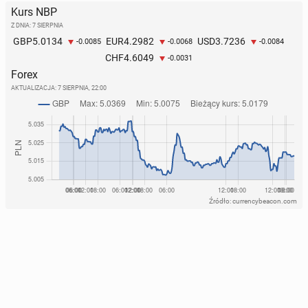
Kurs NBP
Z DNIA: 7 SIERPNIA
5.0134
4.2982
3.7236
GBP
EUR
USD
-0.0085
-0.0068
-0.0084
4.6049
CHF
-0.0031
Forex
AKTUALIZACJA:
7 SIERPNIA, 22:00
Źródło: currencybeacon.com