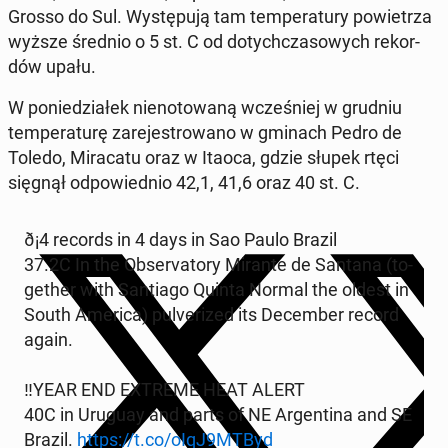
Grosso do Sul. Wy­stę­pu­ją tam tem­pe­ra­tu­ry po­wie­trza
wyższe średnio o 5 st. C od do­tych­cza­so­wych re­kor­
dów upału.
W po­nie­dzia­łek nie­no­to­wa­ną wcze­śniej w grudniu
tem­pe­ra­tu­rę za­re­je­stro­wa­no w gminach Pedro de
Toledo, Mi­ra­ca­tu oraz w Itaoca, gdzie słupek rtęci
sięgnął od­po­wied­nio 42,1, 41,6 oraz 40 st. C.
ð¡️4 records in 4 days in Sao Paulo Brazil
37.2C In the Ob­se­rva­to­ry Mirante de Santana (to­
ge­ther with San­tia­go Quinta Normal the oldest in
South America) pu­lve­ri­zed its De­cem­ber record
again.
‼️YEAR END EXTREME HEAT ALERT
40C in Uruguay and parts of NE Ar­gen­ti­na and SE
Brazil.
https://t.co/oIqJ9MTByd