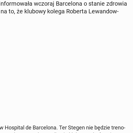
in­for­mo­wa­ła wczoraj Bar­ce­lo­na o stanie zdrowia
je na to, że klubowy kolega Roberta Le­wan­dow­
Ho­spi­tal de Bar­ce­lo­na. Ter Stegen nie będzie tre­no­