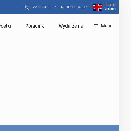
English
•
ZALOGUJ
REJESTRACJA
Version
ostki
Poradnik
Wydarzenia
Menu