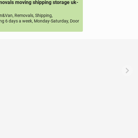
ovals moving shipping storage uk-
&Van, Removals, Shipping,
ng 6 days a week, Monday-Saturday, Door