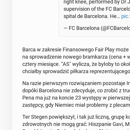
right knee, per­for­med by Dr
su­per­vi­sion of the FC Bar­ce­
spi­tal de Bar­ce­lo­na. He…
pic
— FC Bar­ce­lo­na (@FCBar­ce­l
Barca w za­kre­sie Fi­nan­so­we­go Fair Play może
na spro­wa­dze­nie nowego bram­ka­rza (cena + wy­
cztery mie­sią­ce. "AS" wylicza, że byłoby to około
chciał­by spro­wa­dzić pił­ka­rza re­pre­zen­tu­ją­c
Na razie pierw­szym roz­wią­za­niem po­zo­sta­je 
dopóki Bar­ce­lo­na nie zde­cy­du­je, co zrobić z tr
Pena ma już na koncie 23 występy w pierw­szej d
za­stęp­cy, gdy Niemiec miał pro­ble­my z plecam
Ter Stegen po­więk­szył, i tak już liczną, grupę 
zdro­wot­nych nie mogą grać: Hisz­pa­nie Gavi, 