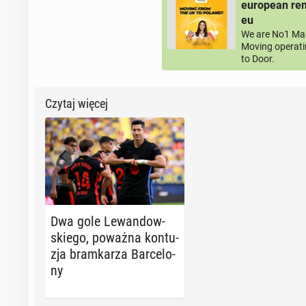
european rem
eu
We are No1 Man
Moving operati
to Door.
Czytaj więcej
Dwa gole Le­wan­dow­
skie­go, poważna kon­tu­
zja bram­ka­rza Bar­ce­lo­
ny