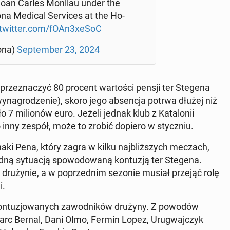
 Joan Carles Monllau under the
lo­na Medical Se­rvi­ces at the Ho­
.twitter.com/fOAn3xeSoC
o­na)
Sep­tem­ber 23, 2024
 prze­zna­czyć 80 procent war­to­ści pensji ter Stegena
na­gro­dze­nie), skoro jego ab­sen­cja potrwa dłużej niż
 7 mi­lio­nów euro. Jeżeli jednak klub z Ka­ta­lo­nii
e­go inny zespół, może to zrobić dopiero w stycz­niu.
Inaki Pena, który zagra w kilku naj­bliż­szych meczach,
udną sy­tu­acją spo­wo­do­wa­ną kon­tu­zją ter Stegena.
ru­ży­nie, a w po­przed­nim sezonie musiał przejąć rolę
i.
kon­tu­zjo­wa­nych za­wod­ni­ków drużyny. Z powodów
Marc Bernal, Dani Olmo, Fermin Lopez, Uru­gwaj­czyk