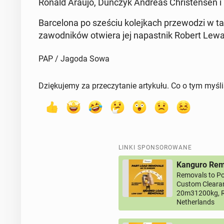
Ronald Araujo, Duńczyk Andreas Chri­sten­sen i 
Bar­ce­lo­na po sześciu ko­lej­kach prze­wo­dzi w t
za­wod­ni­ków otwiera jej na­past­nik Robert Le­wan
PAP / Jagoda Sowa
Dziękujemy za przeczytanie artykułu. Co o tym myśl
LINKI SPONSOROWANE
Kanguro Remo
Removals to Po
Custom Clearan
20m31200kg, R
Netherlands