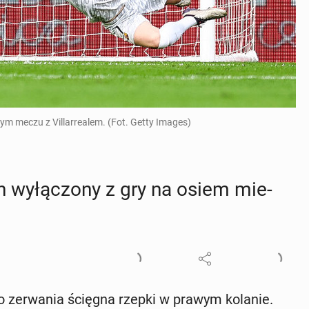
ym meczu z Villarrealem. (Fot. Getty Images)
n wy­łą­czo­ny z gry na osiem mie­
go ze­rwa­nia ścięgna rzepki w prawym kolanie.