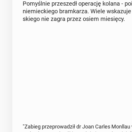
Po­myśl­nie prze­szedł ope­ra­cję kolana - po­
nie­miec­kie­go bram­ka­rza. Wiele wska­zu­
skie­go nie zagra przez osiem mie­się­cy.
"Zabieg prze­pro­wa­dził dr Joan Carles Monllau w 