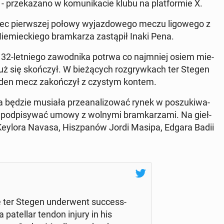
 prze­ka­za­no w ko­mu­ni­ka­cie klubu na plat­for­mie X.
 pierw­szej połowy wy­jaz­do­we­go meczu li­go­we­go z
 Nie­miec­kie­go bram­ka­rza za­stą­pił Inaki Pena.
i 32-let­nie­go za­wod­ni­ka potrwa co naj­mniej osiem mie­
uż się skoń­czył. W bie­żą­cych roz­gryw­kach ter Stegen
 jeden mecz za­koń­czył z czystym kontem.
­na będzie musiała prze­ana­li­zo­wać rynek w po­szu­ki­wa­
 pod­pi­sy­wać umowy z wolnymi bram­ka­rza­mi. Na gieł­
­ka Keylora Navasa, Hisz­pa­nów Jordi Masipa, Edgara Badii
ter Stegen un­der­went suc­cess­
a pa­tel­lar tendon injury in his