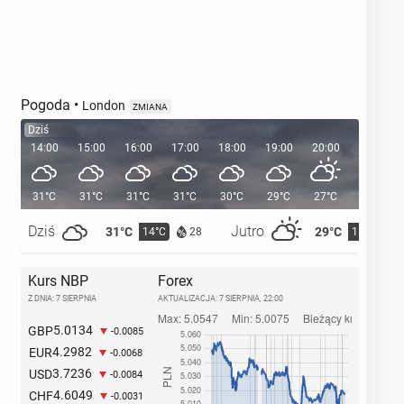
Pogoda
•
London
ZMIANA
Dziś
14:00
15:00
16:00
17:00
18:00
19:00
20:00
20:36
31°C
31°C
31°C
31°C
30°C
29°C
27°C
Dziś
Jutro
31°C
29°C
14°C
15°C
28
Kurs NBP
Forex
Z DNIA: 7 SIERPNIA
AKTUALIZACJA:
7 SIERPNIA, 22:00
5.0134
GBP
-0.0085
4.2982
EUR
-0.0068
3.7236
USD
-0.0084
4.6049
CHF
-0.0031