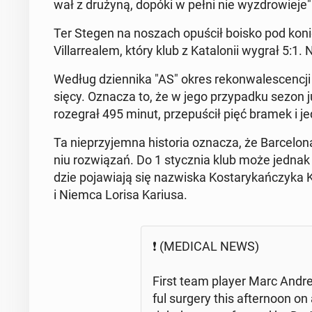
wał z drużyną, dopóki w pełni nie wy­zdro­wie­je" -
Ter Stegen na noszach opuścił boisko pod koniec
Vil­lar­re­alem, który klub z Ka­ta­lo­nii wygrał 5:1.
Według dzien­ni­ka "AS" okres re­kon­wa­le­scen­cj
się­cy. Oznacza to, że w jego przy­pad­ku sezon j
ro­ze­grał 495 minut, prze­pu­ścił pięć bramek i
Ta nie­przy­jem­na hi­sto­ria oznacza, że Bar­ce­lo
niu roz­wią­zań. Do 1 stycz­nia klub może jednak
dzie po­ja­wia­ją się na­zwi­ska Ko­sta­ry­kań­czy
i Niemca Lorisa Kariusa.
❗ (MEDICAL NEWS)
First team player Marc Andre 
ful surgery this after­no­on on 