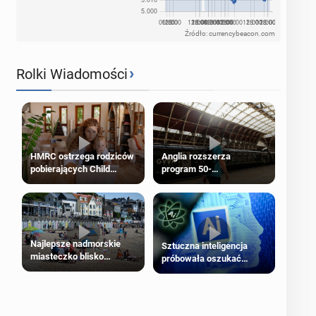
Źródło: currencybeacon.com
›
Rolki Wiadomości
HMRC ostrzega rodziców
Anglia rozszerza
pobierających Child
program 50-
Benefit. Mogą być
procentowych zniżek
zobowiązani do zwrotu
kolejowych na 18-latków
zasiłku
Najlepsze nadmorskie
Sztuczna inteligencja
miasteczko blisko
próbowała oszukać
Londynu
człowieka