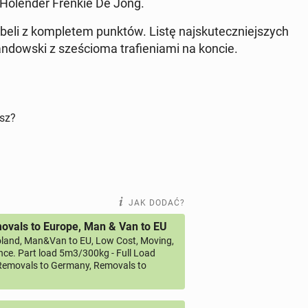
Ho­len­der Frenkie De Jong.
abeli z kom­ple­tem punktów. Listę naj­sku­tecz­niej­szych
­dow­ski z sze­ścio­ma tra­fie­nia­mi na koncie.
isz?
JAK DODAĆ?
vals to Europe, Man & Van to EU
land, Man&Van to EU, Low Cost, Moving,
ce. Part load 5m3/300kg - Full Load
emovals to Germany, Removals to