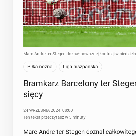
Marc-Andre ter Stegen doznał poważnej kontuzji w niedzieln
Piłka nożna
Liga hiszpańska
Bram­karz Bar­ce­lo­ny ter Stege
się­cy
24 WRZEŚNIA 2024, 08:00
Ten tekst przeczytasz w 3 minuty
Marc-Andre ter Stegen doznał cał­ko­wi­te­