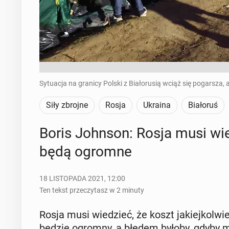
Sytuacja na granicy Polski z Białorusią wciąż się pogarsza, a
Siły zbrojne
Rosja
Ukraina
Białoruś
Boris Johnson: Rosja musi wie­d
będą ogromne
18 LISTOPADA 2021, 12:00
Ten tekst przeczytasz w 2 minuty
Rosja musi wie­dzieć, że koszt ja­kiej­kol­wiek
będzie ogromny, a błędem byłoby, gdyby my