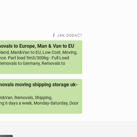
JAK DODAĆ?
vals to Europe, Man & Van to EU
land, Man&Van to EU, Low Cost, Moving,
ce. Part load 5m3/300kg - Full Load
emovals to Germany, Removals to
ovals moving shipping storage uk-
&Van, Removals, Shipping,
ng 6 days a week, Monday-Saturday, Door