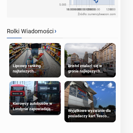
Źródło: currencybeacon.com
›
Rolki Wiadomości
Lipcowy ranking
Bristol znalazł się w
najtańszych
gronie najlepszych
supermarketów
kierunków podróży na
świecie
Kierowcy autobusów w
Londynie zapowiadają
Wyjątkowe wyzwanie dla
strajki
posiadaczy kart Tesco
Clubcard!