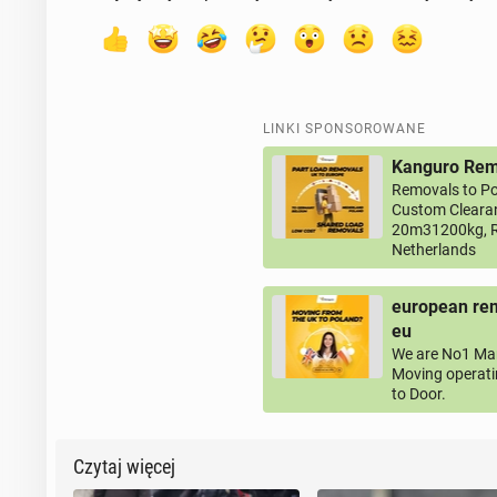
LINKI SPONSOROWANE
Kanguro Remo
Removals to Po
Custom Clearan
20m31200kg, R
Netherlands
european rem
eu
We are No1 Man
Moving operati
to Door.
Czytaj więcej