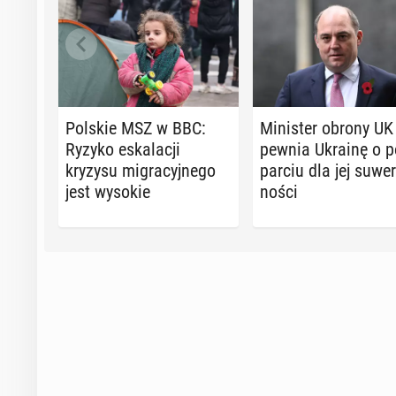
Polskie MSZ w BBC:
Mi­ni­ster obrony UK
Ryzyko eska­la­cji
pew­nia Ukrainę o p
kryzysu mi­gra­cyj­ne­go
par­ciu dla jej su­we­
jest wysokie
no­ści