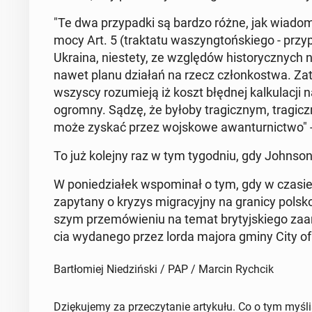
"Te dwa przy­pad­ki są bardzo różne, jak wiadom
mocy Art. 5 (trak­ta­tu wa­szyng­toń­skie­go - przy
Ukraina, nie­ste­ty, ze wzglę­dów hi­sto­rycz­ny
nawet planu działań na rzecz człon­ko­stwa. Zat
wszyscy ro­zu­mie­ją iż koszt błędnej kal­ku­la­cji
ogromny. Sądzę, że byłoby tra­gicz­nym, tra­gic
może zyskać przez woj­sko­we awan­tur­nic­two" - 
To już kolejny raz w tym ty­go­dniu, gdy Johnson 
W po­nie­dzia­łek wspo­mi­nał o tym, gdy w czasie k
za­py­ta­ny o kryzys mi­gra­cyj­ny na granicy polsk
szym prze­mó­wie­niu na temat bry­tyj­skie­go za­
cia wy­da­ne­go przez lorda majora gminy City o
Bartłomiej Niedziński / PAP / Marcin Rychcik
Dziękujemy za przeczytanie artykułu. Co o tym myśl