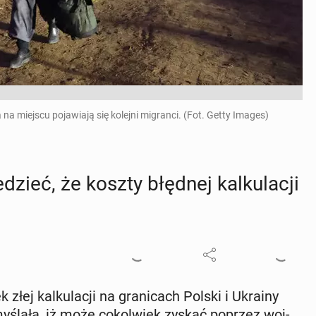
 na miejscu pojawiają się kolejni migranci. (Fot. Getty Images)
zieć, że koszty błędnej kal­ku­la­cji
 złej kal­ku­la­cji na gra­ni­cach Polski i Ukrainy
ślała, iż może co­kol­wiek zyskać poprzez woj­