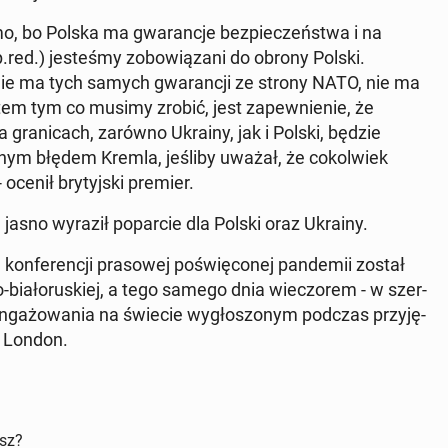
o, bo Polska ma gwa­ran­cje bez­pie­czeń­stwa i na
p.red.) je­ste­śmy zo­bo­wią­za­ni do obrony Polski.
ch nie ma tych samych gwa­ran­cji ze strony NATO, nie ma
em tym co musimy zrobić, jest za­pew­nie­nie, że
 na gra­ni­cach, zarówno Ukrainy, jak i Polski, będzie
z­nym błędem Kremla, jeśliby uważał, że co­kol­wiek
ocenił bry­tyj­ski premier.
jasno wyraził po­par­cie dla Polski oraz Ukrainy.
on­fe­ren­cji pra­so­wej po­świę­co­nej pan­de­mii został
o-bia­ło­ru­skiej, a tego samego dnia wie­czo­rem - w szer­
an­ga­żo­wa­nia na świecie wy­gło­szo­nym podczas przy­ję­
f London.
isz?