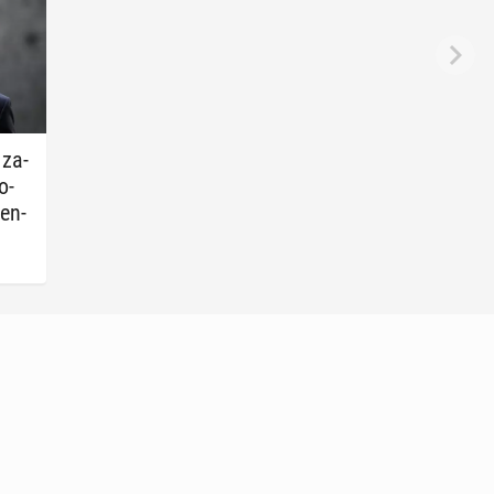
 za­
o­
ren­