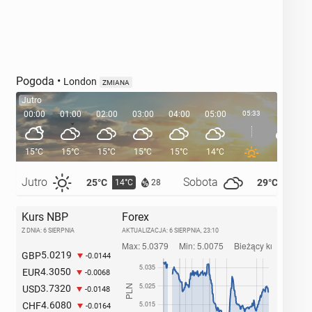
Pogoda
•
London
ZMIANA
Jutro
00:00
01:00
02:00
03:00
04:00
05:00
05:33
06:00
15°C
15°C
15°C
15°C
15°C
14°C
14°C
Jutro
Sobota
25°C
29°C
14°C
14°C
28
Kurs NBP
Forex
Z DNIA: 6 SIERPNIA
AKTUALIZACJA:
6 SIERPNIA, 23:10
5.0219
GBP
-0.0144
4.3050
EUR
-0.0068
3.7320
USD
-0.0148
4.6080
CHF
-0.0164