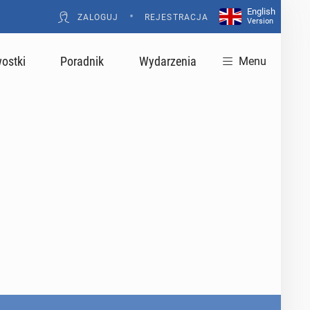
English
•
ZALOGUJ
REJESTRACJA
Version
ostki
Poradnik
Wydarzenia
Menu