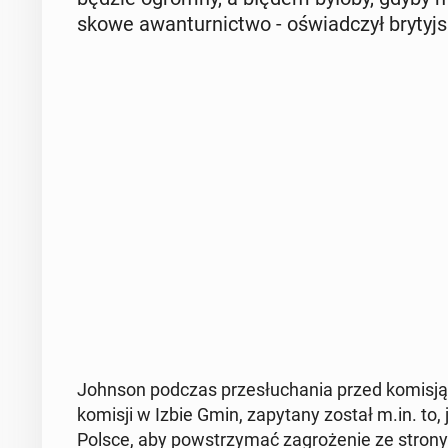
sko­we awan­tur­nic­two - oświad­czył bry­ty
Johnson podczas prze­słu­cha­nia przed komisją ł
komisji w Izbie Gmin, za­py­ta­ny został m.in. to
Polsce, aby po­wstrzy­mać za­gro­że­nie ze strony