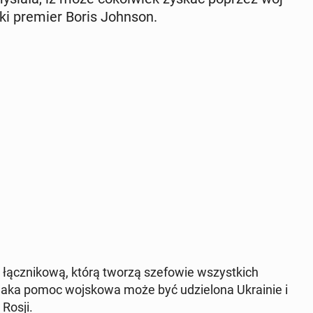
j­ski premier Boris Johnson.
ącz­ni­ko­wą, którą tworzą sze­fo­wie wszyst­kich
, jaka pomoc woj­sko­wa może być udzie­lo­na Ukra­inie i
 Rosji.