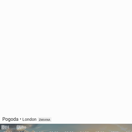
Pogoda
•
London
ZMIANA
Dziś
Jutro