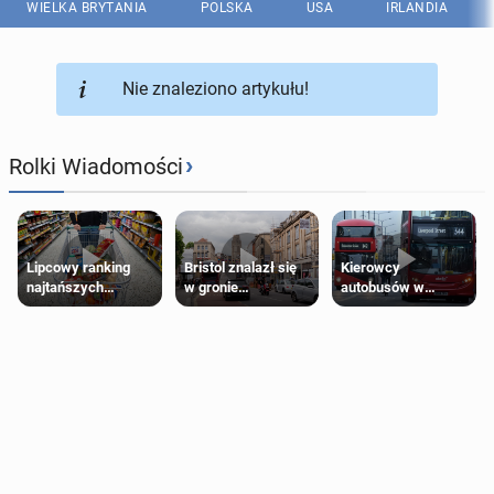
WIELKA BRYTANIA
POLSKA
USA
IRLANDIA
Nie znaleziono artykułu!
›
Rolki Wiadomości
Lipcowy ranking
Bristol znalazł się
Kierowcy
najtańszych
w gronie
autobusów w
supermarketów
najlepszych
Londynie
kierunków podróży
zapowiadają strajki
na świecie