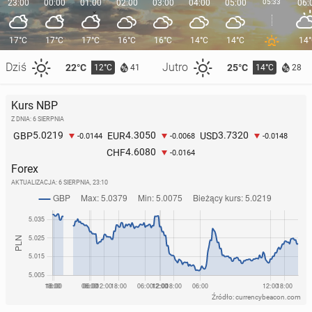
23:00
00:00
01:00
02:00
03:00
04:00
05:00
05:33
06:
17°C
17°C
17°C
16°C
16°C
14°C
14°C
14
Dziś
Jutro
22°C
25°C
12°C
14°C
41
28
Kurs NBP
Z DNIA: 6 SIERPNIA
5.0219
4.3050
3.7320
GBP
EUR
USD
-0.0144
-0.0068
-0.0148
4.6080
CHF
-0.0164
Forex
AKTUALIZACJA:
6 SIERPNIA, 23:10
Źródło: currencybeacon.com