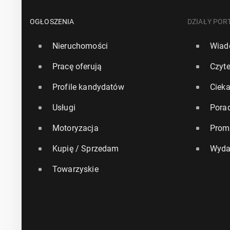
OGŁOSZENIA
DZIAŁY POR
Nieruchomości
Wiad
Pracę oferują
Czyte
Profile kandydatów
Ciek
Usługi
Pora
Motoryzacja
Prom
Kupię / Sprzedam
Wyda
Towarzyskie