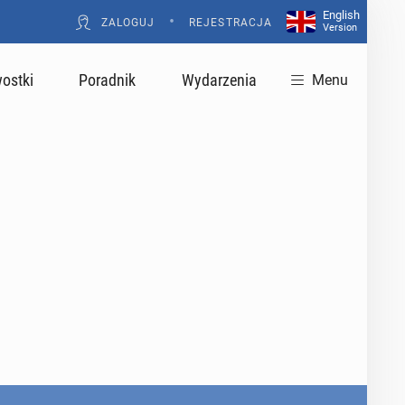
English
•
ZALOGUJ
REJESTRACJA
Version
ostki
Poradnik
Wydarzenia
Menu