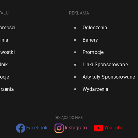
TALU
REKLAMA
omości
Ogłoszenia
lnia
Banery
awostki
Promocje
dnik
Linki Sponsorowane
ocje
Artykuły Sponsorowane
rzenia
Wydarzenia
DOŁĄCZ DO NAS:
Facebook
Instagram
YouTube