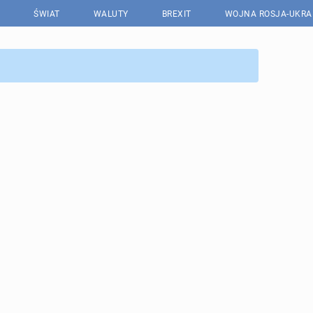
ŚWIAT
WALUTY
BREXIT
WOJNA ROSJA-UKRA