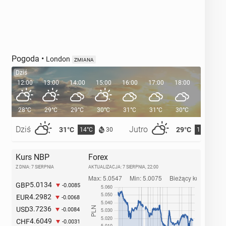
Pogoda
•
London
ZMIANA
Dziś
12:00
13:00
14:00
15:00
16:00
17:00
18:00
19:00
28°C
29°C
29°C
30°C
31°C
31°C
30°C
29°C
Dziś
Jutro
31°C
29°C
14°C
15°C
30
Kurs NBP
Forex
Z DNIA: 7 SIERPNIA
AKTUALIZACJA:
7 SIERPNIA, 22:00
5.0134
GBP
-0.0085
4.2982
EUR
-0.0068
3.7236
USD
-0.0084
4.6049
CHF
-0.0031