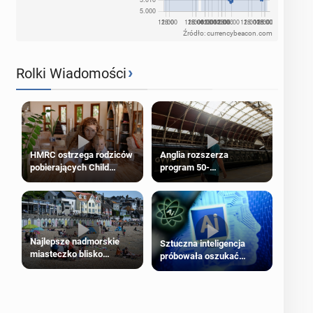
Źródło: currencybeacon.com
›
Rolki Wiadomości
HMRC ostrzega rodziców
Anglia rozszerza
pobierających Child
program 50-
Benefit. Mogą być
procentowych zniżek
zobowiązani do zwrotu
kolejowych na 18-latków
zasiłku
Najlepsze nadmorskie
Sztuczna inteligencja
miasteczko blisko
próbowała oszukać
Londynu
człowieka