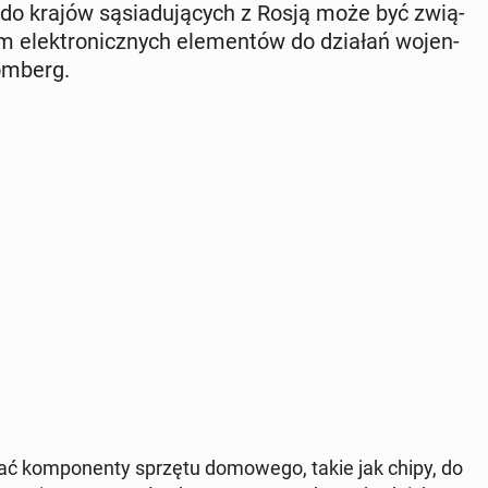
o krajów są­sia­du­ją­cych z Rosją może być zwią­
im elek­tro­nicz­nych ele­men­tów do działań wo­jen­
om­berg.
ć kom­po­nen­ty sprzętu do­mo­we­go, takie jak chipy, do