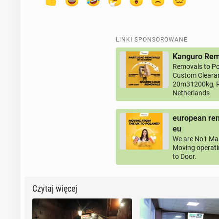
LINKI SPONSOROWANE
Kanguro Remo
Removals to Po
Custom Clearan
20m31200kg, R
Netherlands
european rem
eu
We are No1 Man
Moving operati
to Door.
Czytaj więcej