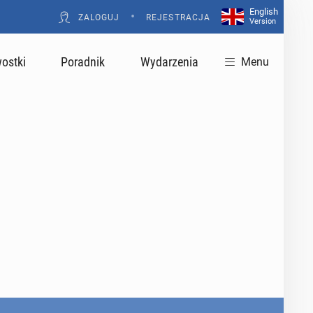
English
•
ZALOGUJ
REJESTRACJA
Version
ostki
Poradnik
Wydarzenia
Menu