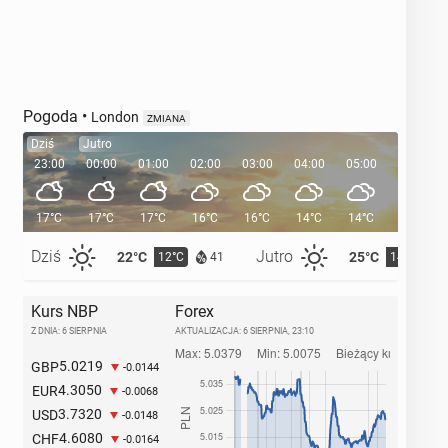
Pogoda
•
London
ZMIANA
Dziś
Jutro
23:00
00:00
01:00
02:00
03:00
04:00
05:00
05:33
17°C
17°C
17°C
16°C
16°C
14°C
14°C
Dziś
Jutro
22°C
25°C
12°C
14°C
41
Kurs NBP
Forex
Z DNIA: 6 SIERPNIA
AKTUALIZACJA:
6 SIERPNIA, 23:10
5.0219
GBP
-0.0144
4.3050
EUR
-0.0068
3.7320
USD
-0.0148
4.6080
CHF
-0.0164