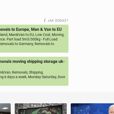
JAK DODAĆ?
vals to Europe, Man & Van to EU
land, Man&Van to EU, Low Cost, Moving,
ce. Part load 5m3/300kg - Full Load
emovals to Germany, Removals to
ovals moving shipping storage uk-
&Van, Removals, Shipping,
ng 6 days a week, Monday-Saturday, Door