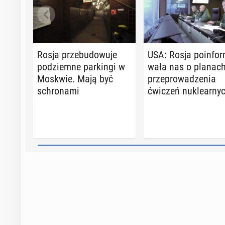
Rosja prze­bu­do­wu­je
USA: Rosja po­in­for
pod­ziem­ne par­kin­gi w
wa­ła nas o planac
Moskwie. Mają być
prze­pro­wa­dze­nia
schro­na­mi
ćwiczeń nu­kle­ar­ny