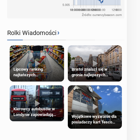
Źródło: currencybeacon.com
›
Rolki Wiadomości
Lipcowy ranking
Bristol znalazł się w
najtańszych
gronie najlepszych
supermarketów
kierunków podróży na
świecie
Kierowcy autobusów w
Londynie zapowiadają
Wyjątkowe wyzwanie dla
strajki
posiadaczy kart Tesco
Clubcard!