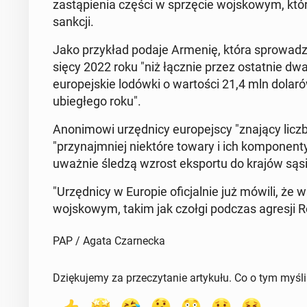
za­stą­pie­nia części w sprzę­cie woj­sko­wym, kt
sankcji.
Jako przy­kład podaje Armenię, która spro­wa­dz
się­cy 2022 roku "niż łącznie przez ostat­nie dwa 
eu­ro­pej­skie lodówki o war­to­ści 21,4 mln dola
ubie­głe­go roku".
Ano­ni­mo­wi urzęd­ni­cy eu­ro­pej­scy "znający liczb
"przy­naj­mniej nie­któ­re towary i ich kom­po­nen­
uważnie śledzą wzrost eks­por­tu do krajów są­sia
"Urzęd­ni­cy w Europie ofi­cjal­nie już mówili, że w
woj­sko­wym, takim jak czołgi podczas agresji Ros
PAP / Agata Czarnecka
Dziękujemy za przeczytanie artykułu. Co o tym myśl