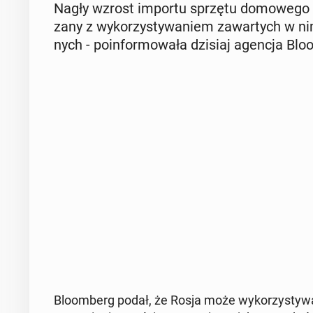
Nagły wzrost importu sprzętu do­mo­we­go d
za­ny z wy­ko­rzy­sty­wa­niem za­war­tych w n
nych - po­in­for­mo­wa­ła dzisiaj agencja Blo­
Blo­om­berg podał, że Rosja może wy­ko­rzy­sty­wa