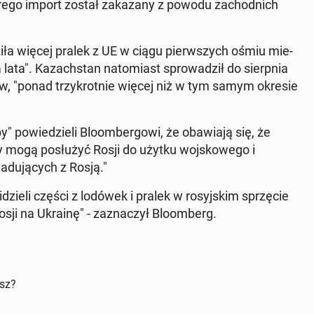
órego import został za­ka­za­ny z powodu za­chod­nich
i­ła więcej pralek z UE w ciągu pierw­szych ośmiu mie­
lata". Ka­zach­stan na­to­miast spro­wa­dził do sierp­nia
rów, "ponad trzy­krot­nie więcej niż w tym samym okresie
y" po­wie­dzie­li Blo­om­ber­go­wi, że oba­wia­ją się, że
ty mogą po­słu­żyć Rosji do użytku woj­sko­we­go i
­du­ją­cych z Rosją."
i­dzie­li części z lodówek i pralek w ro­syj­skim sprzę­cie
ji na Ukrainę" - za­zna­czył Blo­om­berg.
isz?