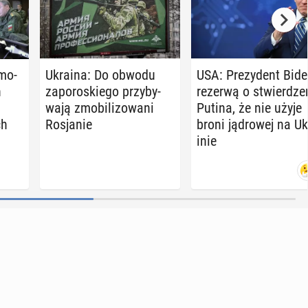
­mo­
Ukraina: Do obwodu
USA: Pre­zy­dent Bide
h
za­po­ro­skie­go przy­by­
rezerwą o stwier­dze­
wa­ją zmo­bi­li­zo­wa­ni
Putina, że nie użyje
ch
Ro­sja­nie
broni ją­dro­wej na Uk
inie