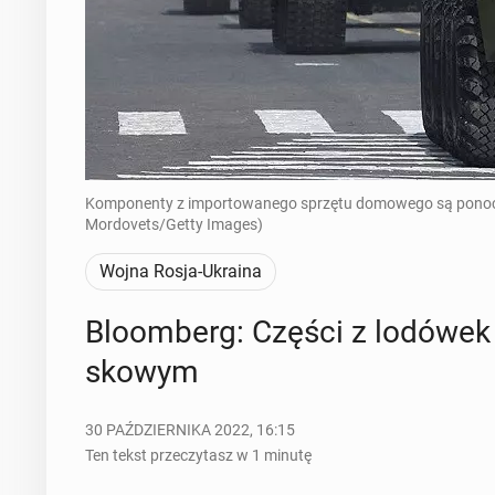
Komponenty z importowanego sprzętu domowego są ponoć in
Mordovets/Getty Images)
Wojna Rosja-Ukraina
Blo­om­berg: Części z lodówek i
sko­wym
30 PAŹDZIERNIKA 2022, 16:15
Ten tekst przeczytasz w 1 minutę