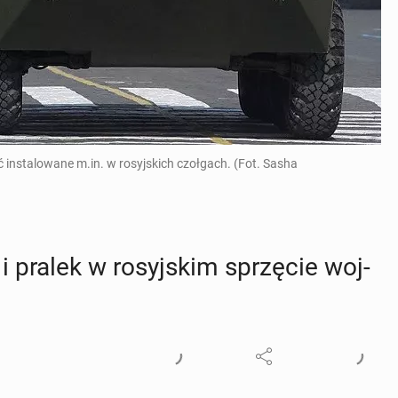
stalowane m.in. w rosyjskich czołgach. (Fot. Sasha
 pralek w ro­syj­skim sprzę­cie woj­