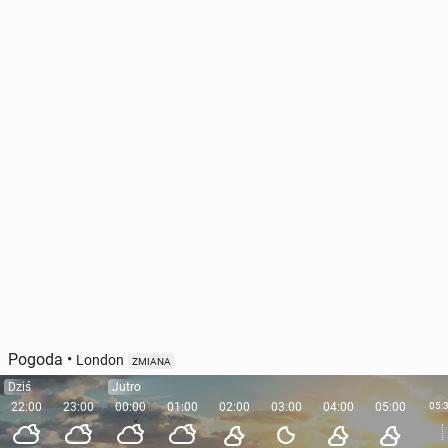
Pogoda
•
London
ZMIANA
Dziś
Jutro
22:00
23:00
00:00
01:00
02:00
03:00
04:00
05:00
05: