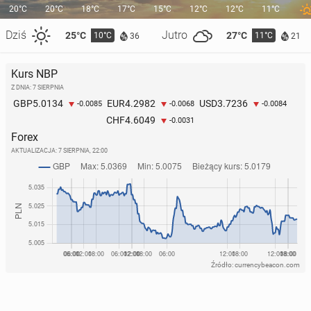
20°C
20°C
18°C
17°C
15°C
12°C
12°C
11°C
Dziś
Jutro
25°C
27°C
10°C
11°C
36
21
Kurs NBP
Z DNIA: 7 SIERPNIA
5.0134
4.2982
3.7236
GBP
EUR
USD
-0.0085
-0.0068
-0.0084
4.6049
CHF
-0.0031
Forex
AKTUALIZACJA:
7 SIERPNIA, 22:00
Źródło: currencybeacon.com