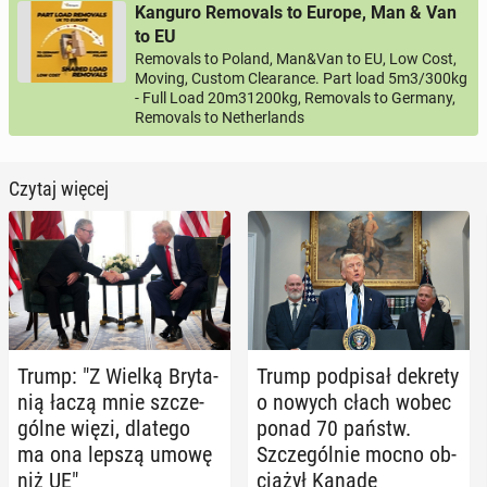
Kanguro Removals to Europe, Man & Van
to EU
Removals to Poland, Man&Van to EU, Low Cost,
Moving, Custom Clearance. Part load 5m3/300kg
- Full Load 20m31200kg, Removals to Germany,
Removals to Netherlands
Czytaj więcej
Trump: "Z Wielką Bry­ta­
Trump pod­pi­sał dekrety
nią łaczą mnie szcze­
o nowych cłach wobec
gól­ne więzi, dlatego
ponad 70 państw.
ma ona lepszą umowę
Szcze­gól­nie mocno ob­
niż UE"
cią­żył Kanadę