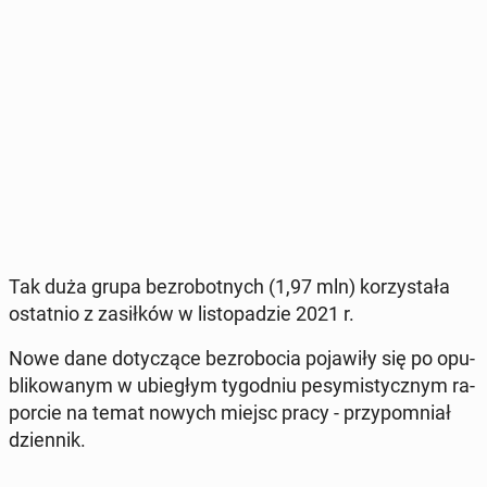
Tak duża grupa bez­ro­bot­nych (1,97 mln) ko­rzy­sta­ła
ostat­nio z za­sił­ków w li­sto­pa­dzie 2021 r.
Nowe dane do­ty­czą­ce bez­ro­bo­cia po­ja­wi­ły się po opu­
bli­ko­wa­nym w ubie­głym ty­go­dniu pe­sy­mi­stycz­nym ra­
por­cie na temat nowych miejsc pracy - przy­po­mniał
dzien­nik.