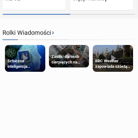
›
Rolki Wiadomości
Zasiłki dla osób
Sztuczna
BBC Weather
cierpiących na
inteligencja
zapowiada szóstą
schorzenia
próbowała oszukać
falę upałów w
psychiczne
człowieka
Londynie