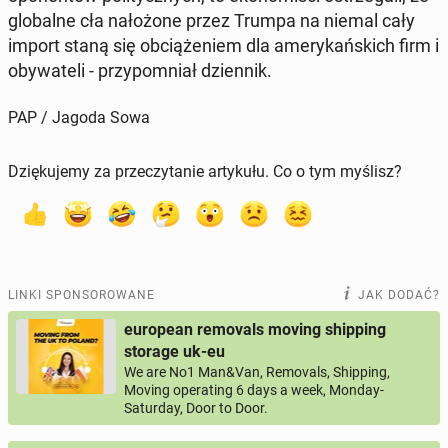
glo­bal­ne cła na­ło­żo­ne przez Trumpa na niemal cały
import staną się ob­cią­że­niem dla ame­ry­kań­skich firm i
oby­wa­te­li - przy­po­mniał dzien­nik.
PAP / Jagoda Sowa
Dziękujemy za przeczytanie artykułu. Co o tym myślisz?
LINKI SPONSOROWANE
JAK DODAĆ?
european removals moving shipping
storage uk-eu
We are No1 Man&Van, Removals, Shipping,
Moving operating 6 days a week, Monday-
Saturday, Door to Door.