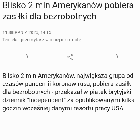
Blisko 2 mln Ame­ry­ka­nów pobiera
zasiłki dla bez­ro­bot­nych
11 SIERPNIA 2025, 14:15
Ten tekst przeczytasz w mniej niż minutę
Blisko 2 mln Ame­ry­ka­nów, naj­więk­sza grupa od
czasów pan­de­mii ko­ro­na­wi­ru­sa, pobiera zasiłki
dla bez­ro­bot­nych - prze­ka­zał w piątek bry­tyj­ski
dzien­nik "In­de­pen­dent" za opu­bli­ko­wa­ny­mi kilka
godzin wcze­śniej danymi resortu pracy USA.