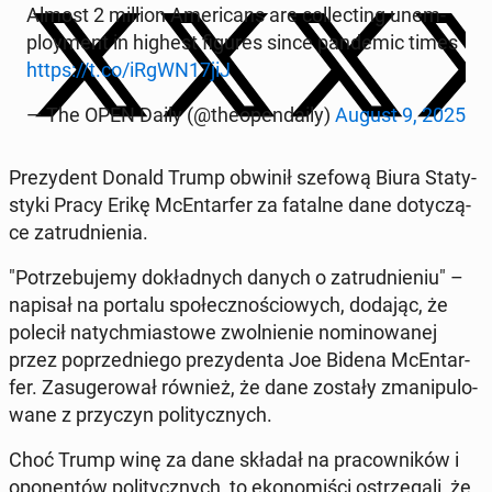
Almost 2 million Ame­ri­cans are col­lec­ting unem­
ploy­ment in highest figures since pan­de­mic times
https://t.co/iRgWN17jiJ
— The OPEN Daily (@the­open­da­ily)
August 9, 2025
Pre­zy­dent Donald Trump obwinił szefową Biura Sta­ty­
sty­ki Pracy Erikę McEn­tar­fer za fatalne dane do­ty­czą­
ce za­trud­nie­nia.
"Po­trze­bu­je­my do­kład­nych danych o za­trud­nie­niu" –
napisał na portalu spo­łecz­no­ścio­wych, dodając, że
polecił na­tych­mia­sto­we zwol­nie­nie no­mi­no­wa­nej
przez po­przed­nie­go pre­zy­den­ta Joe Bidena McEn­tar­
fer. Za­su­ge­ro­wał również, że dane zostały zma­ni­pu­lo­
wa­ne z przy­czyn po­li­tycz­nych.
Choć Trump winę za dane składał na pra­cow­ni­ków i
opo­nen­tów po­li­tycz­nych, to eko­no­mi­ści ostrze­ga­li, że