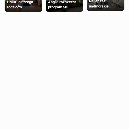
Najlepsze
HMRC ostrzega
Anglia rozszerza
nadmorskie
rodziców
program 50-
miasteczko blisko
pobierających Child
procentowych
Londynu
Benefit. Mogą być
zniżek kolejowych
zobowiązani do
na 18-latków
zwrotu zasiłku