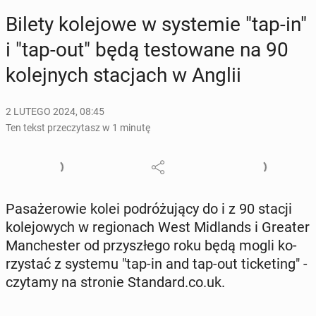
Bilety ko­le­jo­we w sys­te­mie "tap-in"
i "tap-out" będą te­sto­wa­ne na 90
ko­lej­nych sta­cjach w Anglii
2 LUTEGO 2024, 08:45
Ten tekst przeczytasz w 1 minutę
Pa­sa­że­ro­wie kolei po­dró­żu­ją­cy do i z 90 stacji
ko­le­jo­wych w re­gio­nach West Mi­dlands i Greater
Man­che­ster od przy­szłe­go roku będą mogli ko­
rzy­stać z systemu "tap-in and tap-out tic­ke­ting" -
czytamy na stronie Stan­dard.co.uk.