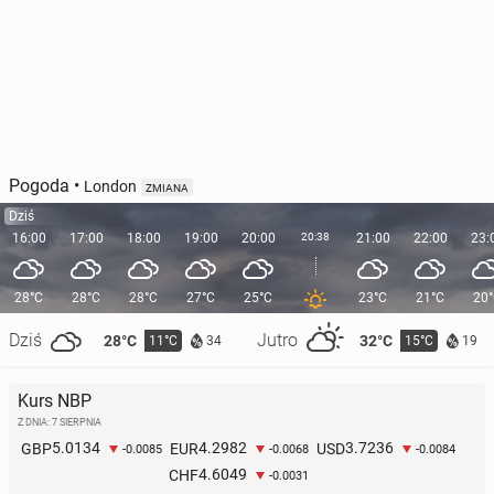
Pogoda
•
London
ZMIANA
Dziś
16:00
17:00
18:00
19:00
20:00
20:38
21:00
22:00
23:
28°C
28°C
28°C
27°C
25°C
23°C
21°C
20
Dziś
Jutro
28°C
32°C
11°C
15°C
34
19
Kurs NBP
Z DNIA: 7 SIERPNIA
5.0134
4.2982
3.7236
GBP
EUR
USD
-0.0085
-0.0068
-0.0084
4.6049
CHF
-0.0031