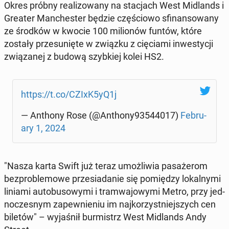
Okres próbny re­ali­zo­wa­ny na sta­cjach West Mi­dlands i
Greater Man­che­ster będzie czę­ścio­wo sfi­nan­so­wa­ny
ze środków w kwocie 100 mi­lio­nów funtów, które
zostały prze­su­nię­te w związku z cię­cia­mi in­we­sty­cji
zwią­za­nej z budową szyb­kiej kolei HS2.
https://t.co/CZIxK5yQ1j
— Anthony Rose (@Anthony93544017)
Fe­bru­
ary 1, 2024
"Nasza karta Swift już teraz umoż­li­wia pa­sa­że­rom
bez­pro­ble­mo­we prze­sia­da­nie się po­mię­dzy lo­kal­ny­mi
liniami au­to­bu­so­wy­mi i tram­wa­jo­wy­mi Metro, przy jed­
no­cze­snym za­pew­nie­niu im naj­ko­rzyst­niej­szych cen
biletów" – wy­ja­śnił bur­mistrz West Mi­dlands Andy