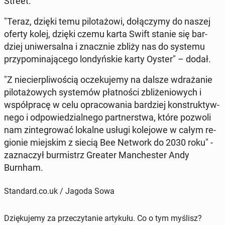
Street.
"Teraz, dzięki temu pi­lo­ta­żo­wi, do­łą­czy­my do naszej
oferty kolej, dzięki czemu karta Swift stanie się bar­
dziej uni­wer­sal­na i znacz­nie zbliży nas do systemu
przy­po­mi­na­ją­ce­go lon­dyń­skie karty Oyster" – dodał.
"Z nie­cier­pli­wo­ścią ocze­ku­je­my na dalsze wdra­ża­nie
pi­lo­ta­żo­wych sys­te­mów płat­no­ści zbli­że­nio­wych i
współ­pra­cę w celu opra­co­wa­nia bar­dziej kon­struk­tyw­
ne­go i od­po­wie­dzial­ne­go part­ner­stwa, które pozwoli
nam zin­te­gro­wać lokalne usługi ko­le­jo­we w całym re­
gio­nie miej­skim z siecią Bee Network do 2030 roku" -
za­zna­czył bur­mistrz Greater Man­che­ster Andy
Burnham.
Standard.co.uk / Jagoda Sowa
Dziękujemy za przeczytanie artykułu. Co o tym myślisz?