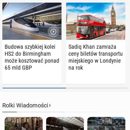
Budowa szyb­kiej kolei
Sadiq Khan zamraża
HS2 do Bir­ming­ham
ceny biletów trans­por­tu
może kosz­to­wać ponad
miej­skie­go w Lon­dy­nie
65 mld GBP
na rok
›
Rolki Wiadomości