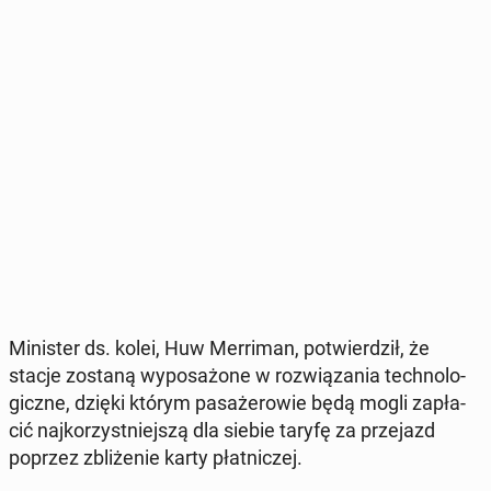
Mi­ni­ster ds. kolei, Huw Mer­ri­man, po­twier­dził, że
stacje zostaną wy­po­sa­żo­ne w roz­wią­za­nia tech­no­lo­
gicz­ne, dzięki którym pa­sa­że­ro­wie będą mogli za­pła­
cić naj­ko­rzyst­niej­szą dla siebie taryfę za prze­jazd
poprzez zbli­że­nie karty płat­ni­czej.