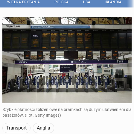
WIELKA BRYTANIA
POLSKA
USA
IRLANDIA
Szybkie płatności zbliżeniowe na bramkach są dużym ułatwieniem dla
pasażerów. (Fot. Getty Images)
Transport
Anglia