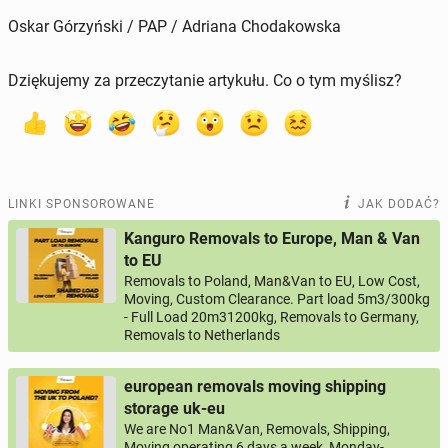
Oskar Górzyński / PAP / Adriana Chodakowska
Dziękujemy za przeczytanie artykułu. Co o tym myślisz?
LINKI SPONSOROWANE
JAK DODAĆ?
Kanguro Removals to Europe, Man & Van
to EU
Removals to Poland, Man&Van to EU, Low Cost,
Moving, Custom Clearance. Part load 5m3/300kg
- Full Load 20m31200kg, Removals to Germany,
Removals to Netherlands
european removals moving shipping
storage uk-eu
We are No1 Man&Van, Removals, Shipping,
Moving operating 6 days a week, Monday-