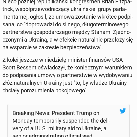
Nieco później re­pu­bli­kań­ski kon­gres­men Brian Fitz­pa­
trick, współ­prze­wod­ni­czą­cy ukra­iń­skiej grupy par­la­
men­tar­nej, ogłosił, że umowa zo­sta­nie wkrótce pod­pi­
sa­na, co "do­pro­wa­dzi do silnego, dłu­go­ter­mi­no­we­go
part­ner­stwa go­spo­dar­cze­go między Stanami Zjed­no­
czo­ny­mi a Ukrainą, a w efekcie na­tu­ral­nie prze­ło­ży się
na wspar­cie w za­kre­sie bez­pie­czeń­stwa".
Z kolei jeszcze w nie­dzie­lę mi­ni­ster fi­nan­sów USA
Scott Bessent oświad­czył, że ko­niecz­nym wa­run­kiem
do pod­pi­sa­nia umowy o part­ner­stwie w wy­do­by­wa­niu
złóż na­tu­ral­nych Ukrainy jest "to, by władze Ukrainy
chciały po­ro­zu­mie­nia po­ko­jo­we­go".
Bre­aking News: Pre­si­dent Trump on
Monday tem­po­ra­ri­ly su­spen­ded the de­li­
ve­ry of all U.S. mi­li­ta­ry aid to Ukraine, a
senior ad­mi­ni­stra­tion of­fi­cial said.