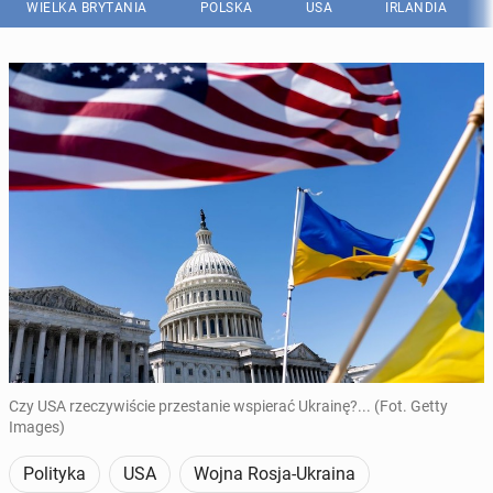
WIELKA BRYTANIA
POLSKA
USA
IRLANDIA
Czy USA rzeczywiście przestanie wspierać Ukrainę?... (Fot. Getty
Images)
Polityka
USA
Wojna Rosja-Ukraina