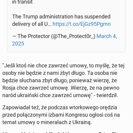
in transit
The Trump ad­mi­ni­stra­tion has su­spen­ded
de­li­ve­ry of all U…
https://t.co/EjGz95Pgmn
— The Pro­tec­tor (@The_Protect0r_)
March 4,
2025
"Jeśli ktoś nie chce zawrzeć umowy, to myślę, że tej
osoby nie będzie z nami zbyt długo. Ta osoba nie
będzie słu­cha­na zbyt długo, po­nie­waż wierzę, że
Rosja chce zawrzeć umowę. Wierzę, że na pewno
naród ukra­iń­ski chce zawrzeć umowę" - twier­dził.
Za­po­wia­dał też, że podczas wtor­ko­we­go orędzia
przed po­łą­czo­ny­mi izbami Kon­gre­su ogłosi coś na
temat umowy o mi­ne­ra­łach z Ukrainą.