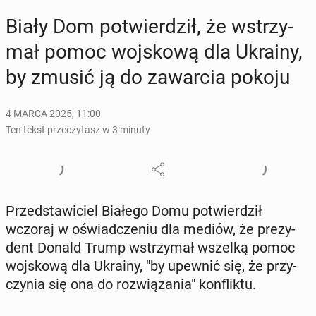
Biały Dom po­twier­dził, że wstrzy­
mał pomoc woj­sko­wą dla Ukrainy,
by zmusić ją do za­war­cia pokoju
4 MARCA 2025, 11:00
Ten tekst przeczytasz w 3 minuty
Przed­sta­wi­ciel Białego Domu po­twier­dził
wczoraj w oświad­cze­niu dla mediów, że pre­zy­
dent Donald Trump wstrzy­mał wszelką pomoc
woj­sko­wą dla Ukrainy, "by upewnić się, że przy­
czy­nia się ona do roz­wią­za­nia" kon­flik­tu.