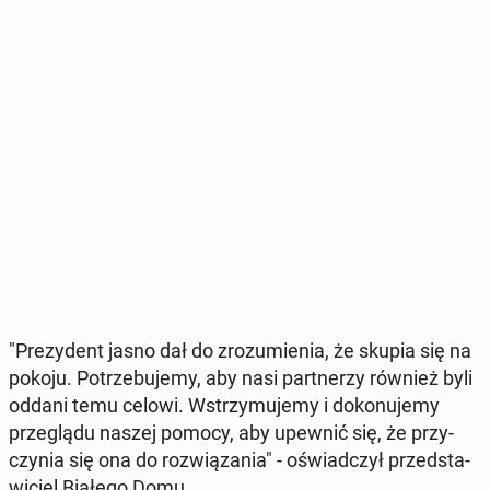
"Pre­zy­dent jasno dał do zro­zu­mie­nia, że skupia się na
pokoju. Po­trze­bu­je­my, aby nasi part­ne­rzy również byli
oddani temu celowi. Wstrzy­mu­je­my i do­ko­nu­je­my
prze­glą­du naszej pomocy, aby upewnić się, że przy­
czy­nia się ona do roz­wią­za­nia" - oświad­czył przed­sta­
wi­ciel Białego Domu.