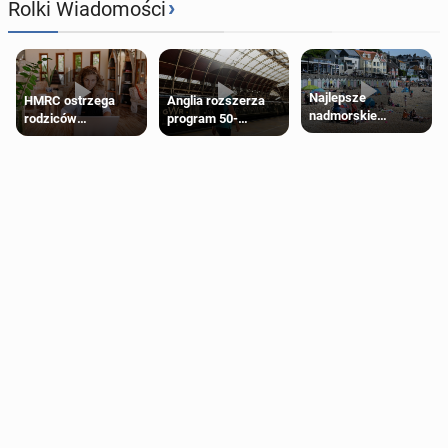
›
Rolki Wiadomości
Najlepsze
HMRC ostrzega
Anglia rozszerza
nadmorskie
rodziców
program 50-
miasteczko blisko
pobierających Child
procentowych
Londynu
Benefit. Mogą być
zniżek kolejowych
zobowiązani do
na 18-latków
zwrotu zasiłku