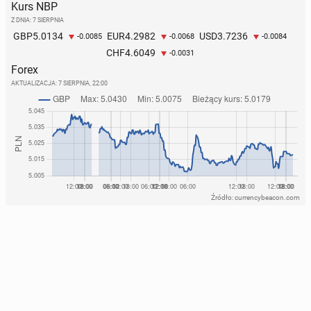
Kurs NBP
Z DNIA: 7 SIERPNIA
5.0134
4.2982
3.7236
GBP
EUR
USD
-0.0085
-0.0068
-0.0084
4.6049
CHF
-0.0031
Forex
AKTUALIZACJA:
7 SIERPNIA, 22:00
Źródło: currencybeacon.com