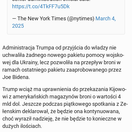
https://t.co/4TkFF7u5Dk
— The New York Times (@nytimes)
March 4,
2025
Ad­mi­ni­stra­cja Trumpa od przyj­ścia do władzy nie
uchwa­li­ła żadnego nowego pakietu pomocy woj­sko­
wej dla Ukrainy, lecz po­zwo­li­ła na prze­pływ broni w
ramach ostat­nie­go pakietu za­apro­bo­wa­ne­go przez
Joe Bidena.
Trump wciąż ma upraw­nie­nia do prze­ka­za­nia Ki­jo­wo­
wi z ame­ry­kań­skich ma­ga­zy­nów broni o war­to­ści 4
mld dol. Jeszcze podczas piąt­ko­we­go spo­tka­nia z Ze­
łen­skim de­kla­ro­wał, że będzie ona kon­ty­nu­owa­na,
choć wyraził na­dzie­ję, że nie będzie to ko­niecz­ne w
dużych ilo­ściach.