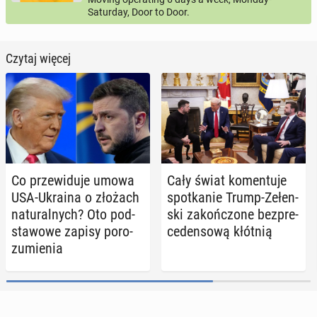
Saturday, Door to Door.
Czytaj więcej
Co prze­wi­du­je umowa
Cały świat ko­men­tu­je
USA-Ukraina o złożach
spo­tka­nie Trump-Ze­łen­
na­tu­ral­nych? Oto pod­
ski za­koń­czo­ne bez­pre­
sta­wo­we zapisy po­ro­
ce­den­so­wą kłótnią
zu­mie­nia