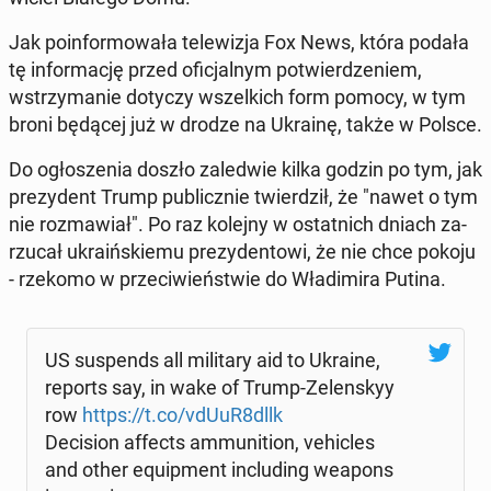
Jak po­in­for­mo­wa­ła te­le­wi­zja Fox News, która podała
tę in­for­ma­cję przed ofi­cjal­nym po­twier­dze­niem,
wstrzy­ma­nie dotyczy wszel­kich form pomocy, w tym
broni będącej już w drodze na Ukrainę, także w Polsce.
Do ogło­sze­nia doszło za­le­d­wie kilka godzin po tym, jak
pre­zy­dent Trump pu­blicz­nie twier­dził, że "nawet o tym
nie roz­ma­wiał". Po raz kolejny w ostat­nich dniach za­
rzu­cał ukra­iń­skie­mu pre­zy­den­to­wi, że nie chce pokoju
- rzekomo w prze­ci­wień­stwie do Wła­di­mi­ra Putina.
US su­spends all mi­li­ta­ry aid to Ukraine,
reports say, in wake of Trump-Ze­len­skyy
row
https://t.co/vdUuR8dllk
De­ci­sion affects am­mu­ni­tion, ve­hic­les
and other equ­ip­ment in­c­lu­ding weapons