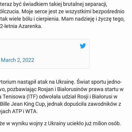
az być świad­kiem takiej bru­tal­nej se­pa­ra­cji,
ł­czu­cia. Moje serce jest ze wszyst­ki­mi bez­po­śred­nio
e tak wiele bólu i cier­pie­nia. Mam na­dzie­ję i życzę tego,
2-letnia Aza­ren­ka.
l
)
March 2, 2022
­ry­to­rium na­stą­pił atak na Ukrainę. Świat sportu jed­no­
o, po­zba­wia­jąc Rosjan i Bia­ło­ru­si­nów prawa startu w
Te­ni­so­wa (ITF) od­wo­ła­ła udział Rosji i Bia­ło­ru­si w
Bille Jean King Cup, jednak do­pu­ści­ła za­wod­ni­ków z
ie­jach ATP i WTA.
, że w wyniku wojny z Ukrainy uciekło już milion osób.