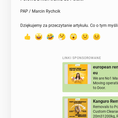
PAP / Marcin Rychcik
Dziękujemy za przeczytanie artykułu. Co o tym myśl
LINKI SPONSOROWANE
european rem
eu
We are No1 Man
Moving operati
to Door.
Kanguro Remo
Removals to Po
Custom Clearan
20m31200kg, R