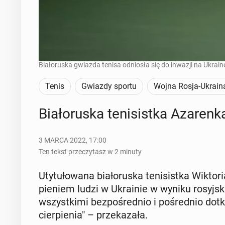
Białoruska gwiazda tenisa odniosła się do inwazji na Ukrain
Tenis
Gwiazdy sportu
Wojna Rosja-Ukrain
Bia­ło­ru­ska te­ni­sist­ka Aza­r
3 MARCA 2022, 17:00
Ten tekst przeczytasz w 2 minuty
Uty­tu­ło­wa­na bia­ło­ru­ska te­ni­sist­ka Wik­to
pie­niem ludzi w Ukra­inie w wyniku ro­syj­s
wszyst­ki­mi bez­po­śred­nio i po­śred­nio do­t
cier­pie­nia" – prze­ka­za­ła.