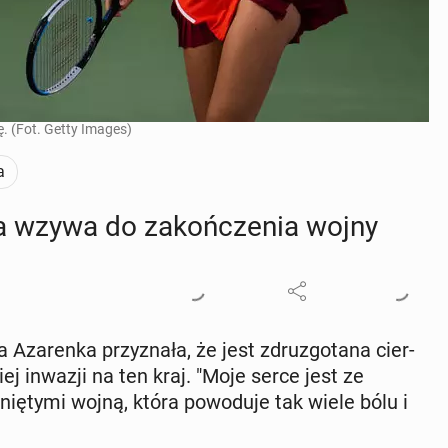
ę. (Fot. Getty Images)
a
en­ka wzywa do za­koń­cze­nia wojny
­ria Aza­ren­ka przy­zna­ła, że jest zdru­zgo­ta­na cier­
kiej inwazji na ten kraj. "Moje serce jest ze
knię­ty­mi wojną, która po­wo­du­je tak wiele bólu i