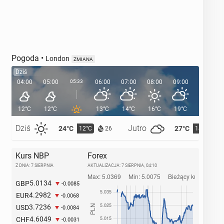
Pogoda
•
London
ZMIANA
Dziś
04:00
05:00
05:33
06:00
07:00
08:00
09:00
10:00
12°C
12°C
13°C
14°C
16°C
19°C
21°C
Dziś
Jutro
24°C
27°C
12°C
14°C
26
Kurs NBP
Forex
Z DNIA: 7 SIERPNIA
AKTUALIZACJA:
7 SIERPNIA, 04:10
5.0134
GBP
-0.0085
4.2982
EUR
-0.0068
3.7236
USD
-0.0084
4.6049
CHF
-0.0031