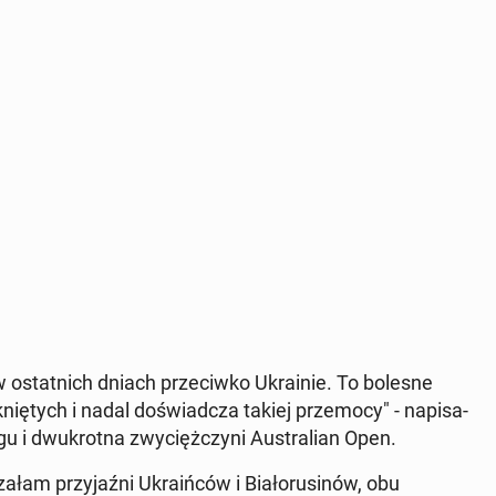
 ostat­nich dniach prze­ciw­ko Ukra­inie. To bolesne
nię­tych i nadal do­świad­cza takiej prze­mo­cy" - na­pi­sa­
­gu i dwu­krot­na zwy­cięż­czy­ni Au­stra­lian Open.
am przy­jaź­ni Ukra­iń­ców i Bia­ło­ru­si­nów, obu