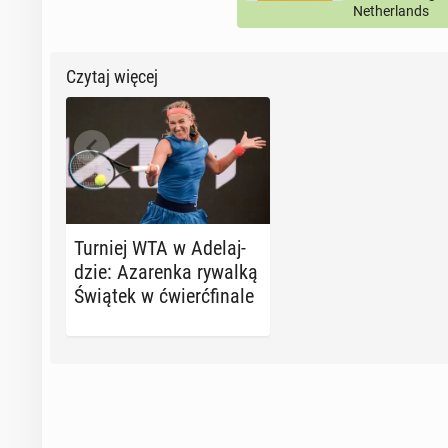
Netherlands
Czytaj więcej
Turniej WTA w Ade­laj­
dzie: Aza­ren­ka rywalką
Świątek w ćwierć­fi­na­le