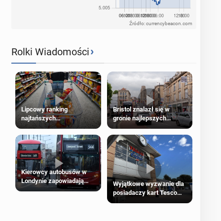
Źródło: currencybeacon.com
›
Rolki Wiadomości
Lipcowy ranking
Bristol znalazł się w
najtańszych
gronie najlepszych
supermarketów
kierunków podróży na
świecie
Kierowcy autobusów w
Londynie zapowiadają
Wyjątkowe wyzwanie dla
strajki
posiadaczy kart Tesco
Clubcard!