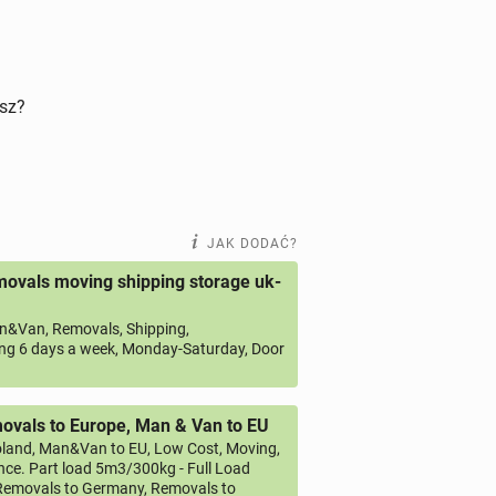
isz?
JAK DODAĆ?
ovals moving shipping storage uk-
&Van, Removals, Shipping,
ng 6 days a week, Monday-Saturday, Door
vals to Europe, Man & Van to EU
land, Man&Van to EU, Low Cost, Moving,
ce. Part load 5m3/300kg - Full Load
emovals to Germany, Removals to