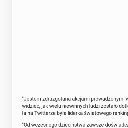
"Jestem zdru­zgo­ta­na akcjami pro­wa­dzo­ny­mi w
widzieć, jak wielu nie­win­nych ludzi zostało do­tk
ła na Twit­te­rze była liderka świa­to­we­go ran­kin
"Od wcze­sne­go dzie­ciń­stwa zawsze do­świad­cza­ł