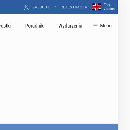
English
•
ZALOGUJ
REJESTRACJA
Version
ostki
Poradnik
Wydarzenia
Menu