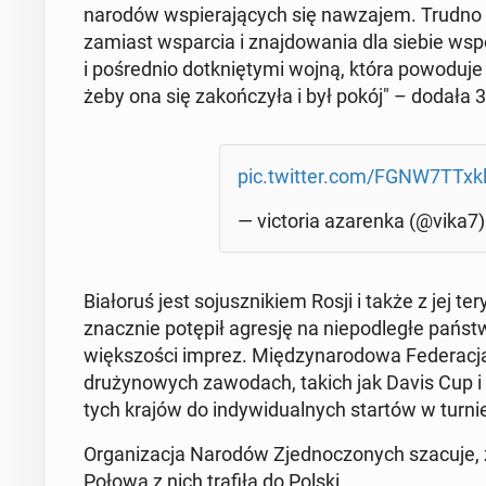
narodów wspie­ra­ją­cych się na­wza­jem. Trudno ter
zamiast wspar­cia i znaj­do­wa­nia dla siebie wspó
i po­śred­nio do­tknię­ty­mi wojną, która po­wo­du­j
żeby ona się za­koń­czy­ła i był pokój" – dodała 3
pic.twitter.com/FGNW7TTxk
— vic­to­ria aza­ren­ka (@vika7
Bia­ło­ruś jest so­jusz­ni­kiem Rosji i także z jej te
znacz­nie potępił agresję na nie­pod­le­głe państw
więk­szo­ści imprez. Mię­dzy­na­ro­do­wa Fe­de­ra­cja 
dru­ży­no­wych za­wo­dach, takich jak Davis Cup i 
tych krajów do in­dy­wi­du­al­nych startów w tur­n
Or­ga­ni­za­cja Narodów Zjed­no­czo­nych szacuje
Połowa z nich trafiła do Polski.