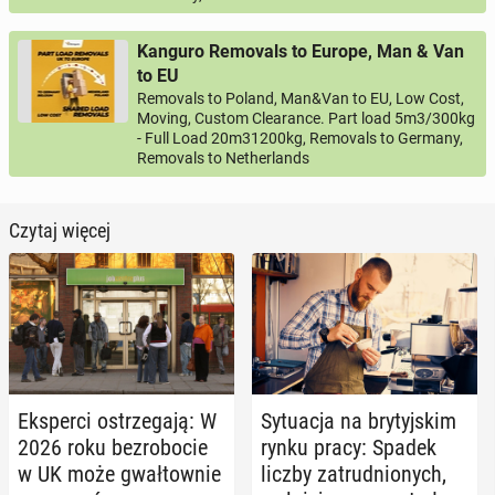
Kanguro Removals to Europe, Man & Van
to EU
Removals to Poland, Man&Van to EU, Low Cost,
Moving, Custom Clearance. Part load 5m3/300kg
- Full Load 20m31200kg, Removals to Germany,
Removals to Netherlands
Czytaj więcej
Eks­per­ci ostrze­ga­ją: W
Sy­tu­acja na bry­tyj­skim
2026 roku bez­ro­bo­cie
rynku pracy: Spadek
w UK może gwał­tow­nie
liczby za­trud­nio­nych,