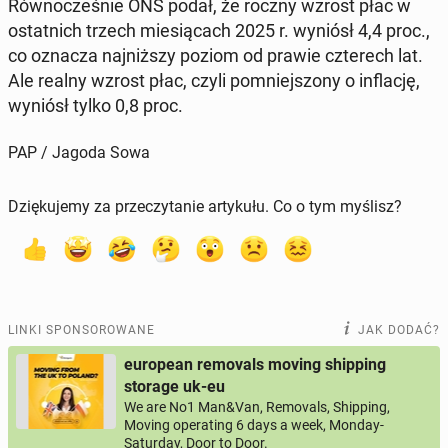
Rów­no­cze­śnie ONS podał, że roczny wzrost płac w
ostat­nich trzech mie­sią­cach 2025 r. wyniósł 4,4 proc.,
co oznacza naj­niż­szy poziom od prawie czte­rech lat.
Ale realny wzrost płac, czyli po­mniej­szo­ny o in­fla­cję,
wyniósł tylko 0,8 proc.
PAP / Jagoda Sowa
Dziękujemy za przeczytanie artykułu. Co o tym myślisz?
LINKI SPONSOROWANE
JAK DODAĆ?
european removals moving shipping
storage uk-eu
We are No1 Man&Van, Removals, Shipping,
Moving operating 6 days a week, Monday-
Saturday, Door to Door.