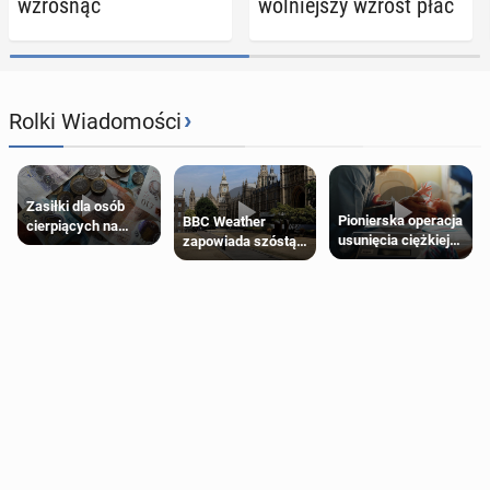
wzro­snąć
wol­niej­szy wzrost płac
›
Rolki Wiadomości
Zasiłki dla osób
Pionierska operacja
BBC Weather
cierpiących na
usunięcia ciężkiej
zapowiada szóstą
schorzenia
wady wrodzonej
falę upałów w
psychiczne
płodu w łonie matki
Londynie