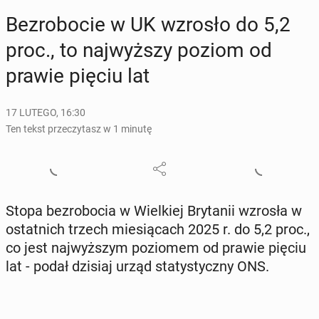
Bez­ro­bo­cie w UK wzrosło do 5,2
proc., to naj­wyż­szy poziom od
prawie pięciu lat
17 LUTEGO, 16:30
Ten tekst przeczytasz w 1 minutę
Stopa bez­ro­bo­cia w Wiel­kiej Bry­ta­nii wzrosła w
ostat­nich trzech mie­sią­cach 2025 r. do 5,2 proc.,
co jest naj­wyż­szym po­zio­mem od prawie pięciu
lat - podał dzisiaj urząd sta­ty­stycz­ny ONS.