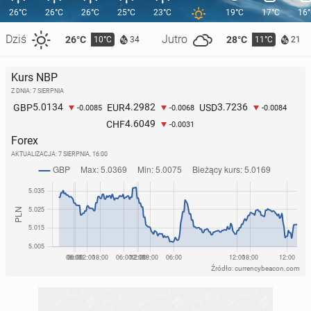
26°C
26°C
26°C
25°C
23°C
19°C
17°C
16
Dziś
Jutro
26°C
28°C
10°C
11°C
34
21
Kurs NBP
Z DNIA: 7 SIERPNIA
5.0134
4.2982
3.7236
GBP
EUR
USD
-0.0085
-0.0068
-0.0084
4.6049
CHF
-0.0031
Forex
AKTUALIZACJA:
7 SIERPNIA, 16:00
Źródło: currencybeacon.com