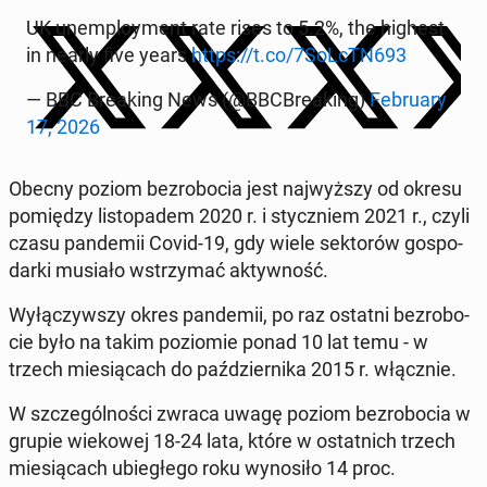
UK unem­ploy­ment rate rises to 5.2%, the highest
in nearly five years
https://t.co/7SoLcTN693
— BBC Bre­aking News (@BBC­Bre­aking)
Fe­bru­ary
17, 2026
Obecny poziom bez­ro­bo­cia jest naj­wyż­szy od okresu
po­mię­dzy li­sto­pa­dem 2020 r. i stycz­niem 2021 r., czyli
czasu pan­de­mii Covid-19, gdy wiele sek­to­rów go­spo­
dar­ki musiało wstrzy­mać ak­tyw­ność.
Wy­łą­czyw­szy okres pan­de­mii, po raz ostatni bez­ro­bo­
cie było na takim po­zio­mie ponad 10 lat temu - w
trzech mie­sią­cach do paź­dzier­ni­ka 2015 r. włącz­nie.
W szcze­gól­no­ści zwraca uwagę poziom bez­ro­bo­cia w
grupie wie­ko­wej 18-24 lata, które w ostat­nich trzech
mie­sią­cach ubie­głe­go roku wy­no­si­ło 14 proc.