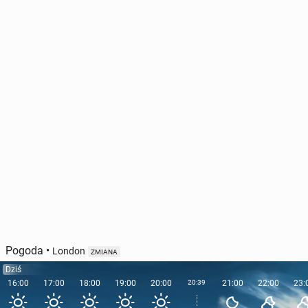
Pogoda
•
London
ZMIANA
Dziś
16:00
17:00
18:00
19:00
20:00
20:39
21:00
22:00
23: