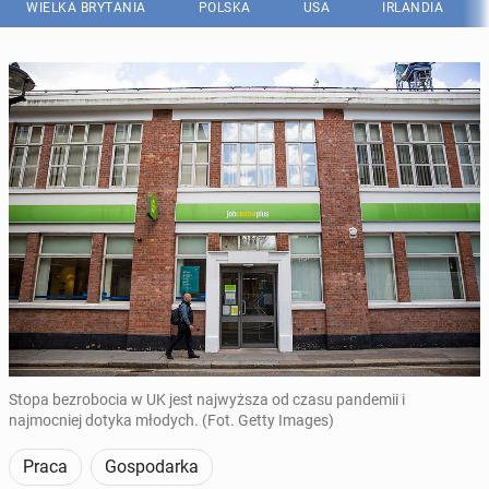
WIELKA BRYTANIA
POLSKA
USA
IRLANDIA
Stopa bezrobocia w UK jest najwyższa od czasu pandemii i
najmocniej dotyka młodych. (Fot. Getty Images)
Praca
Gospodarka