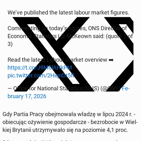
We’ve pu­bli­shed the latest labour market figures.
Com­men­ting on today’s figures, ONS Di­rec­tor of
Eco­no­mic Sta­ti­stics Liz McKeown said: (quote 1 of
3)
Read the latest Labour market ove­rview ➡️
https://t.co/J9M6lAHkPM
pic.twitter.com/2HiqnDt5fl
— Office for Na­tio­nal Sta­ti­stics (ONS) (@ONS)
Fe­
bru­ary 17, 2026
Gdy Partia Pracy obej­mo­wa­ła władzę w lipcu 2024 r. -
obie­cu­jąc oży­wie­nie go­spo­dar­cze - bez­ro­bo­cie w Wiel­
kiej Bry­ta­nii utrzy­my­wa­ło się na po­zio­mie 4,1 proc.