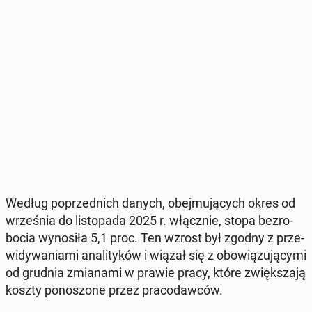
Według po­przed­nich danych, obej­mu­ją­cych okres od
wrze­śnia do li­sto­pa­da 2025 r. włącz­nie, stopa bez­ro­
bo­cia wy­no­si­ła 5,1 proc. Ten wzrost był zgodny z prze­
wi­dy­wa­nia­mi ana­li­ty­ków i wiązał się z obo­wią­zu­ją­cy­mi
od grudnia zmia­na­mi w prawie pracy, które zwięk­sza­ją
koszty po­no­szo­ne przez pra­co­daw­ców.