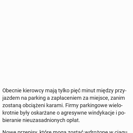
Obecnie kie­row­cy mają tylko pięć minut między przy­
jaz­dem na parking a za­pła­ce­niem za miejsce, zanim
zostaną ob­cią­że­ni karami. Firmy par­kin­go­we wie­lo­
krot­nie były oskar­ża­ne o agre­syw­ne win­dy­ka­cje i po­
bie­ra­nie nie­uza­sad­nio­nych opłat.
Nowe prze­pi­sy, które mogą zostać wdro­żo­ne w ciągu