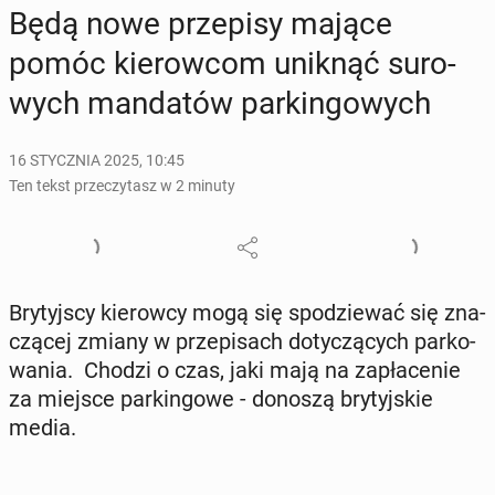
Będą nowe prze­pi­sy mające
pomóc kie­row­com uniknąć su­ro­
wych man­da­tów par­kin­go­wych
16 STYCZNIA 2025, 10:45
Ten tekst przeczytasz w 2 minuty
Bry­tyj­scy kie­row­cy mogą się spo­dzie­wać się zna­
czą­cej zmiany w prze­pi­sach do­ty­czą­cych par­ko­
wa­nia. Chodzi o czas, jaki mają na za­pła­ce­nie
za miejsce par­kin­go­we - donoszą bry­tyj­skie
media.