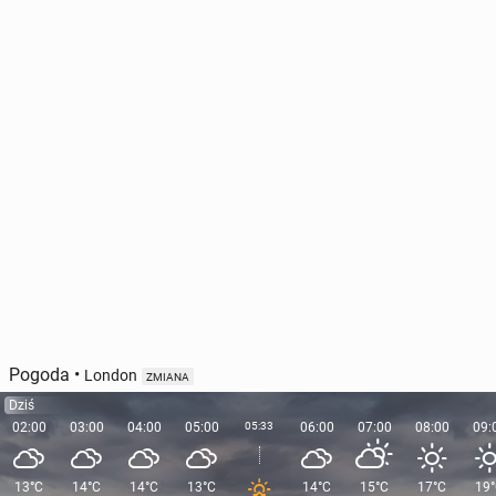
Pogoda
•
London
ZMIANA
Dziś
02:00
03:00
04:00
05:00
05:33
06:00
07:00
08:00
09:
13°C
14°C
14°C
13°C
14°C
15°C
17°C
19