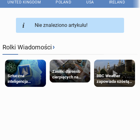
UNITED KINGDOM
POLAND
USA
IRELAND
Nie znaleziono artykułu!
›
Rolki Wiadomości
Zasiłki dla osób
Sztuczna
BBC Weather
cierpiących na
inteligencja
zapowiada szóstą
schorzenia
próbowała oszukać
falę upałów w
psychiczne
człowieka
Londynie