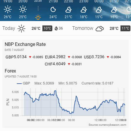
19:00
20:00
20:39
21:00
22:00
23:00
00:00
01:00
02:
26°C
25°C
24°C
21°C
18°C
15°C
15°C
13
Today
Tomorrow
26°C
28°C
10°C
11°C
36
NBP Exchange Rate
DATE: 7 AUGUST
5.0134
4.2982
3.7236
GBP
EUR
USD
-0.0085
-0.0068
-0.0084
4.6049
CHF
-0.0031
Forex
UPDATED:
7 AUGUST, 19:00
Source: currencybeacon.com