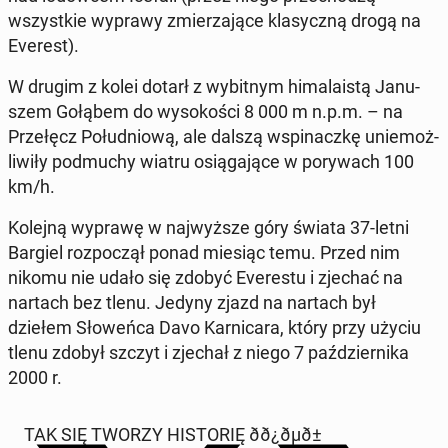
wszyst­kie wyprawy zmie­rza­ją­ce kla­sycz­ną drogą na
Everest).
W drugim z kolei dotarł z wy­bit­nym hi­ma­la­istą Ja­nu­
szem Gołąbem do wy­so­ko­ści 8 000 m n.p.m. – na
Prze­łęcz Po­łu­dnio­wą, ale dalszą wspi­nacz­kę unie­moż­
li­wi­ły po­dmu­chy wiatru osią­ga­ją­ce w po­ry­wach 100
km/h.
Kolejną wyprawę w naj­wyż­sze góry świata 37-letni
Bargiel roz­po­czął ponad miesiąc temu. Przed nim
nikomu nie udało się zdobyć Eve­re­stu i zjechać na
nartach bez tlenu. Jedyny zjazd na nartach był
dziełem Sło­weń­ca Davo Kar­ni­ca­ra, który przy użyciu
tlenu zdobył szczyt i zjechał z niego 7 paź­dzier­ni­ka
2000 r.
TAK SIĘ TWORZY HI­STO­RIĘ ð️ð¿ðµð±