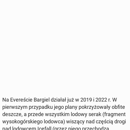
Na Eve­re­ście Bargiel działał już w 2019 i 2022 r. W
pierw­szym przy­pad­ku jego plany po­krzy­żo­wa­ły obfite
deszcze, a przede wszyst­kim lodowy serak (frag­ment
wy­so­ko­gór­skie­go lodowca) wiszący nad częścią drogi
nad lo­dow­cem Icefall (przez niego prze­cho­dzą