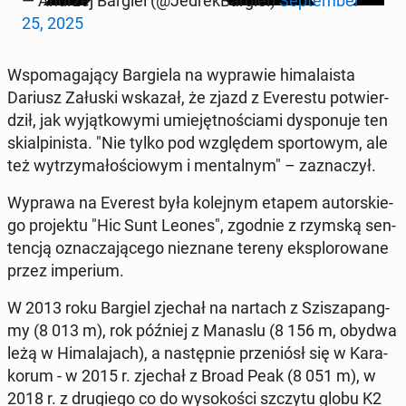
— Andrzej Bargiel (@Je­drek­Bar­giel)
Sep­tem­ber
25, 2025
Wspo­ma­ga­ją­cy Bar­gie­la na wy­pra­wie hi­ma­la­ista
Dariusz Załuski wskazał, że zjazd z Eve­re­stu po­twier­
dził, jak wy­jąt­ko­wy­mi umie­jęt­no­ścia­mi dys­po­nu­je ten
skial­pi­ni­sta. "Nie tylko pod wzglę­dem spor­to­wym, ale
też wy­trzy­ma­ło­ścio­wym i men­tal­nym" – za­zna­czył.
Wyprawa na Everest była ko­lej­nym etapem au­tor­skie­
go pro­jek­tu "Hic Sunt Leones", zgodnie z rzymską sen­
ten­cją ozna­cza­ją­ce­go nie­zna­ne tereny eks­plo­ro­wa­ne
przez im­pe­rium.
W 2013 roku Bargiel zjechał na nartach z Szi­sza­pang­
my (8 013 m), rok później z Manaslu (8 156 m, obydwa
leżą w Hi­ma­la­jach), a na­stęp­nie prze­niósł się w Ka­ra­
ko­rum - w 2015 r. zjechał z Broad Peak (8 051 m), w
2018 r. z dru­gie­go co do wy­so­ko­ści szczytu globu K2