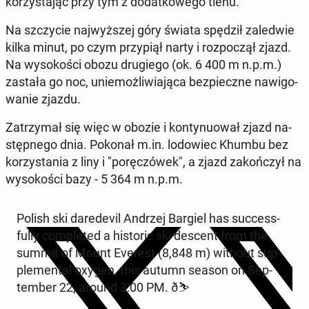
ko­rzy­sta­jąc przy tym z do­dat­ko­we­go tlenu.
Na szczy­cie naj­wyż­szej góry świata spędził za­le­d­wie
kilka minut, po czym przy­piął narty i roz­po­czął zjazd.
Na wy­so­ko­ści obozu dru­gie­go (ok. 6 400 m n.p.m.)
zastała go noc, unie­moż­li­wia­ją­ca bez­piecz­ne na­wi­go­
wa­nie zjazdu.
Za­trzy­mał się więc w obozie i kon­ty­nu­ował zjazd na­
stęp­ne­go dnia. Pokonał m.in. lo­do­wiec Khumbu bez
ko­rzy­sta­nia z liny i "po­rę­czó­wek", a zjazd za­koń­czył na
wy­so­ko­ści bazy - 5 364 m n.p.m.
Polish ski da­re­de­vil Andrzej Bargiel has suc­cess­
ful­ly com­ple­ted a hi­sto­ric ski descent from the
summit of Mount Everest (8,848 m) without sup­
ple­men­tal oxygen, this autumn season on Sep­
tem­ber 22, around 3:00 PM. ð️⛷️