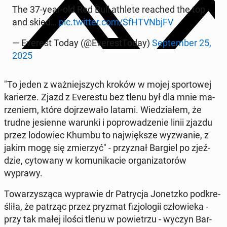
The 37-year-old Red Bull athlete reached the top
and skied…
pic.twitter.com/SfH­TVN­bjFV
— Everest Today (@Eve­re­st­To­day)
Sep­tem­ber 25,
2025
"To jeden z waż­niej­szych kroków w mojej spor­to­wej
ka­rie­rze. Zjazd z Eve­re­stu bez tlenu był dla mnie ma­
rze­niem, które doj­rze­wa­ło latami. Wie­dzia­łem, że
trudne je­sien­ne warunki i po­pro­wa­dze­nie linii zjazdu
przez lo­do­wiec Khumbu to naj­więk­sze wy­zwa­nie, z
jakim mogę się zmie­rzyć" - przy­znał Bargiel po zjeź­
dzie, cy­to­wa­ny w ko­mu­ni­ka­cie or­ga­ni­za­to­rów
wyprawy.
To­wa­rzy­szą­ca wy­pra­wie dr Pa­try­cja Jo­netz­ko pod­kre­
śli­ła, że patrząc przez pryzmat fi­zjo­lo­gii czło­wie­ka -
przy tak małej ilości tlenu w po­wie­trzu - wyczyn Bar­