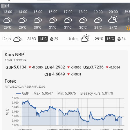
Dziś
13:00
14:00
15:00
16:00
17:00
18:00
19:00
20:00
20:
29°C
29°C
30°C
31°C
31°C
30°C
29°C
27°C
Dziś
Jutro
31°C
29°C
14°C
15°C
29
34
Kurs NBP
Z DNIA: 7 SIERPNIA
5.0134
4.2982
3.7236
GBP
EUR
USD
-0.0085
-0.0068
-0.0084
4.6049
CHF
-0.0031
Forex
AKTUALIZACJA:
7 SIERPNIA, 22:00