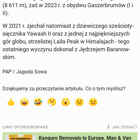
(8 611 m), zaś w 2023 r. z obydwu Ga­szer­bru­mów (I i
II).
W 2021 r. zjechał na­to­miast z dzie­wi­cze­go sze­ścio­ty­
sięcz­ni­ka Yawash II oraz z jednej z naj­pięk­niej­szych
gór globu, strze­li­stej Laila Peak w Hi­ma­la­jach - tego
ostat­nie­go wyczynu dokonał z Ję­drze­jem Ba­ra­now­
skim.
PAP / Jagoda Sowa
Dziękujemy za przeczytanie artykułu. Co o tym myślisz?
LINKI SPONSOROWANE
JAK DODAĆ?
Kanguro Removals to Europe, Man & Van