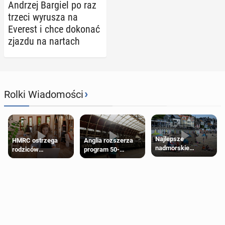
Andrzej Bargiel po raz
trzeci wyrusza na
Everest i chce dokonać
zjazdu na nartach
›
Rolki Wiadomości
Najlepsze
HMRC ostrzega
Anglia rozszerza
nadmorskie
rodziców
program 50-
miasteczko blisko
pobierających Child
procentowych
Londynu
Benefit. Mogą być
zniżek kolejowych
zobowiązani do
na 18-latków
zwrotu zasiłku