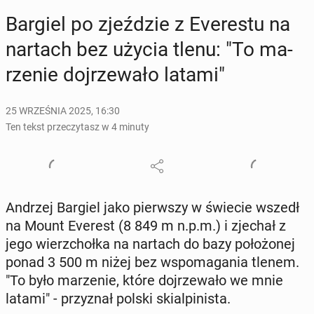
Bargiel po zjeź­dzie z Eve­re­stu na
nartach bez użycia tlenu: "To ma­
rze­nie doj­rze­wa­ło latami"
25 WRZEŚNIA 2025, 16:30
Ten tekst przeczytasz w 4 minuty
Andrzej Bargiel jako pierw­szy w świecie wszedł
na Mount Everest (8 849 m n.p.m.) i zjechał z
jego wierz­choł­ka na nartach do bazy po­ło­żo­nej
ponad 3 500 m niżej bez wspo­ma­ga­nia tlenem.
"To było ma­rze­nie, które doj­rze­wa­ło we mnie
latami" - przy­znał polski skial­pi­ni­sta.