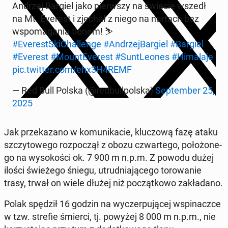
Andrzej Bargiel jako pierw­szy na świecie wszedł
na Mt. Everest i zjechał z niego na nartach bez
wspo­ma­ga­nia tlenem! ⛷️
#Eve­re­st­Ski­Chal­len­ge
#An­drzej­Bar­giel
#Bargiel
#Everest
#Mo­un­tE­ve­rest
#Sun­tLe­ones
#Hi­ma­la­je
pic.twitter.com/ehx3H4REMF
— Red Bull Polska (@red­bul­l­pol­ska)
Sep­tem­ber 25,
2025
Jak prze­ka­za­no w ko­mu­ni­ka­cie, klu­czo­wą fazę ataku
szczy­to­we­go roz­po­czął z obozu czwar­te­go, po­ło­żo­ne­
go na wy­so­ko­ści ok. 7 900 m n.p.m. Z powodu dużej
ilości świe­że­go śniegu, utrud­nia­ją­ce­go to­ro­wa­nie
trasy, trwał on wiele dłużej niż po­cząt­ko­wo za­kła­da­no.
Polak spędził 16 godzin na wy­czer­pu­ją­cej wspi­nacz­ce
w tzw. strefie śmierci, tj. powyżej 8 000 m n.p.m., nie