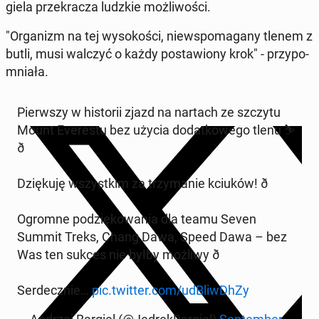
gie­la prze­kra­cza ludzkie moż­li­wo­ści.
"Or­ga­nizm na tej wy­so­ko­ści, nie­wspo­ma­ga­ny tlenem z
butli, musi walczyć o każdy po­sta­wio­ny krok" - przy­po­
mnia­ła.
Pierw­szy w hi­sto­rii zjazd na nartach ze szczytu
Mount Eve­re­stu bez użycia do­dat­ko­we­go tlenu ⛷️
ð️
Dzię­ku­ję wszyst­kim za trzy­ma­nie kciuków! ð
Ogromne po­dzię­ko­wa­nia dla teamu Seven
Summit Treks, Chang Dawa, Speed Dawa – bez
Was ten sukces nie byłby możliwy ð
Ser­decz­nie…
pic.twitter.com/udBliw­Dh­Zy