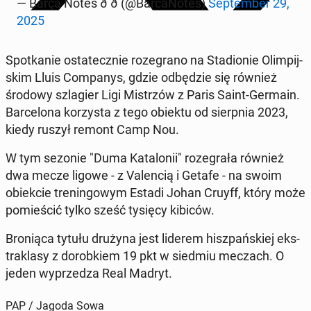
— Barça Notes ð ð (@Bar­ca­No­tes)
Sep­tem­ber 29,
2025
Spo­tka­nie osta­tecz­nie ro­ze­gra­no na Sta­dio­nie Olim­pij­
skim Lluis Com­pa­nys, gdzie od­bę­dzie się również
środowy szla­gier Ligi Mi­strzów z Paris Saint-Germain.
Bar­ce­lo­na ko­rzy­sta z tego obiektu od sierp­nia 2023,
kiedy ruszył remont Camp Nou.
W tym sezonie "Duma Ka­ta­lo­nii" ro­ze­gra­ła również
dwa mecze ligowe - z Va­len­cią i Getafe - na swoim
obiek­cie tre­nin­go­wym Estadi Johan Cruyff, który może
po­mie­ścić tylko sześć tysięcy kibiców.
Bro­nią­ca tytułu drużyna jest liderem hisz­pań­skiej eks­
tra­kla­sy z do­rob­kiem 19 pkt w siedmiu meczach. O
jeden wy­prze­dza Real Madryt.
PAP / Jagoda Sowa