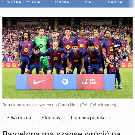
WIELKA BRYTANIA
POLSKA
USA
IRLANDIA
Barcelona wreszcie wraca na Camp Nou. (Fot. Getty Images)
Piłka nożna
Stadiony
Liga hiszpańska
Bar­ce­lo­na ma szansę wrócić na