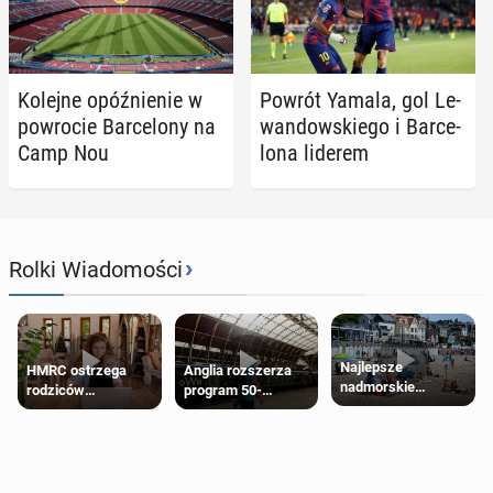
Kolejne opóź­nie­nie w
Powrót Yamala, gol Le­
po­wro­cie Bar­ce­lo­ny na
wan­dow­skie­go i Bar­ce­
Camp Nou
lo­na liderem
›
Rolki Wiadomości
Najlepsze
HMRC ostrzega
Anglia rozszerza
nadmorskie
rodziców
program 50-
miasteczko blisko
pobierających Child
procentowych
Londynu
Benefit. Mogą być
zniżek kolejowych
zobowiązani do
na 18-latków
zwrotu zasiłku