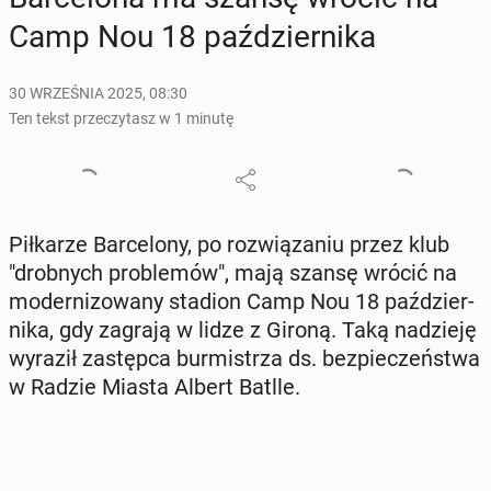
Camp Nou 18 paź­dzier­ni­ka
30 WRZEŚNIA 2025, 08:30
Ten tekst przeczytasz w 1 minutę
Pił­ka­rze Bar­ce­lo­ny, po roz­wią­za­niu przez klub
"drob­nych pro­ble­mów", mają szansę wrócić na
mo­der­ni­zo­wa­ny stadion Camp Nou 18 paź­dzier­
ni­ka, gdy zagrają w lidze z Gironą. Taką na­dzie­ję
wyraził za­stęp­ca bur­mi­strza ds. bez­pie­czeń­stwa
w Radzie Miasta Albert Batlle.