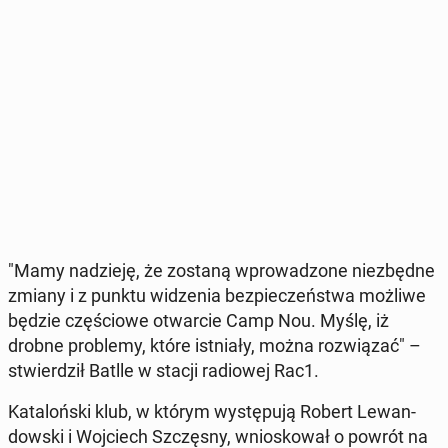
"Mamy na­dzie­ję, że zostaną wpro­wa­dzo­ne nie­zbęd­ne
zmiany i z punktu wi­dze­nia bez­pie­czeń­stwa możliwe
będzie czę­ścio­we otwar­cie Camp Nou. Myślę, iż
drobne pro­ble­my, które ist­nia­ły, można roz­wią­zać" –
stwier­dził Batlle w stacji ra­dio­wej Rac1.
Ka­ta­loń­ski klub, w którym wy­stę­pu­ją Robert Le­wan­
dow­ski i Woj­ciech Szczę­sny, wnio­sko­wał o powrót na