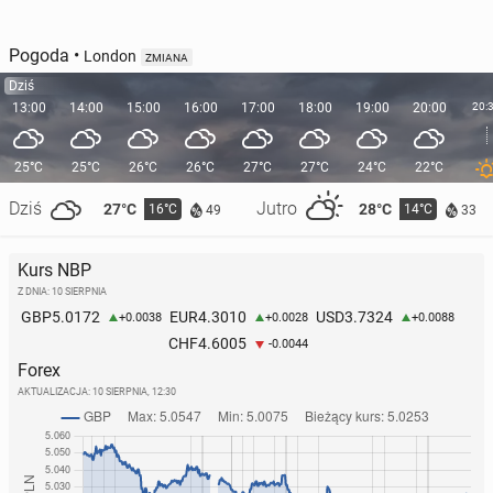
Pogoda
•
London
ZMIANA
Dziś
13:00
14:00
15:00
16:00
17:00
18:00
19:00
20:00
20:
25°C
25°C
26°C
26°C
27°C
27°C
24°C
22°C
Dziś
Jutro
27°C
28°C
16°C
14°C
49
33
Kurs NBP
Z DNIA: 10 SIERPNIA
5.0172
4.3010
3.7324
GBP
EUR
USD
+0.0038
+0.0028
+0.0088
4.6005
CHF
-0.0044
Forex
AKTUALIZACJA:
10 SIERPNIA, 12:30