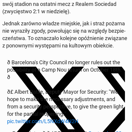
swój stadion na ostatni mecz z Realem So­cie­dad
(zwy­cię­stwo 2:1 w nie­dzie­lę).
Jednak zarówno władze miej­skie, jak i straż pożarna
nie wy­ra­zi­ły zgody, po­wo­łu­jąc się na względy bez­pie­
czeń­stwa. To ozna­cza­ło kolejne opóź­nie­nie zwią­za­ne
z po­now­ny­mi wy­stę­pa­mi na kul­to­wym obiek­cie.
ð Bar­ce­lo­na­'s City Council no longer rules out the
po­ssi­bi­li­ty of a Camp Nou return on October 18th.
ð
ð£ Albert Batlle, Deputy Mayor for Se­cu­ri­ty: "We
hope to make the ne­ces­sa­ry ad­ju­st­ments, and
from a se­cu­ri­ty per­spec­ti­ve, to give the green light
for the partial re­ope­ning."
pic.twitter.com/L5NXdW4N2H