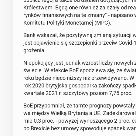
Kró­le­stwem. Będą one również za­le­ża­ły od rea
rynków fi­nan­so­wych na te zmiany" - na­pi­sa­no 
Ko­mi­te­tu Po­li­ty­ki Mo­ne­tar­nej (MPC).
Bank wskazał, że po­zy­tyw­ną zmianą sy­tu­acji w st
jest po­ja­wie­nie się szcze­pion­ki przeciw Cov
gro­że­nia.
Nie­po­ko­ją­cy jest jednak wzrost liczby nowyc
świecie. W efekcie BoE spo­dzie­wa się, że świa­
roku będzie nieco niższy niż prze­wi­dy­wa­no. W li
rok 2020 bry­tyj­ska go­spo­dar­ka za­koń­czy spad
kwar­ta­le 2021 r. szczy­to­wy poziom 7,75 proc.
BoE przy­po­mniał, że tamte pro­gno­zy po­wsta­ły
wa między Wielką Bry­ta­nią a UE. Za­de­kla­ro­wał go
mie 0,3 proc. - powyżej wy­no­szą­ce­go 2 proc. celu
po Bre­xi­cie bez umowy spo­wo­du­je spadek war­t