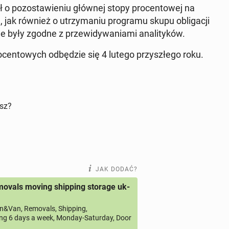
 o po­zo­sta­wie­niu głównej stopy pro­cen­to­wej na
 jak również o utrzy­ma­niu pro­gra­mu skupu ob­li­ga­cji
 były zgodne z prze­wi­dy­wa­nia­mi ana­li­ty­ków.
cen­to­wych od­bę­dzie się 4 lutego przy­szłe­go roku.
isz?
JAK DODAĆ?
ovals moving shipping storage uk-
&Van, Removals, Shipping,
ng 6 days a week, Monday-Saturday, Door