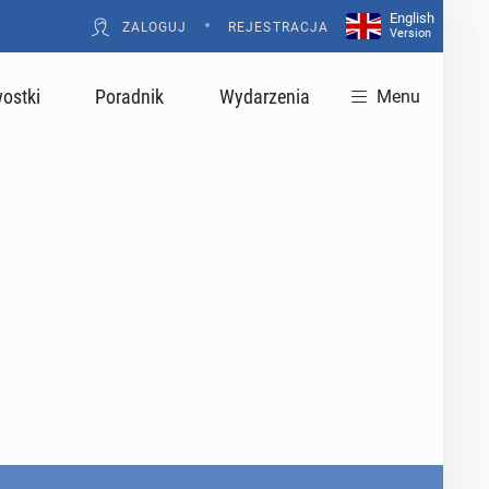
English
•
ZALOGUJ
REJESTRACJA
Version
ostki
Poradnik
Wydarzenia
Menu