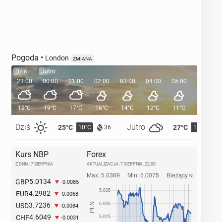
Pogoda
•
London
ZMIANA
Dziś
Jutro
23:00
00:00
01:00
02:00
03:00
04:00
05:00
05:35
19°C
19°C
17°C
16°C
14°C
12°C
11°C
Dziś
Jutro
25°C
27°C
10°C
11°C
36
Kurs NBP
Forex
Z DNIA: 7 SIERPNIA
AKTUALIZACJA:
7 SIERPNIA, 22:00
5.0134
GBP
-0.0085
4.2982
EUR
-0.0068
3.7236
USD
-0.0084
4.6049
CHF
-0.0031