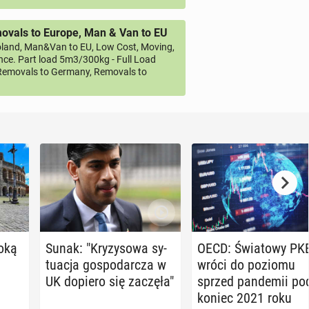
vals to Europe, Man & Van to EU
land, Man&Van to EU, Low Cost, Moving,
ce. Part load 5m3/300kg - Full Load
emovals to Germany, Removals to
boką
Sunak: "Kry­zy­so­wa sy­
OECD: Świa­to­wy PK
tu­acja go­spo­dar­cza w
wróci do poziomu
UK dopiero się zaczęła"
sprzed pan­de­mii po
koniec 2021 roku