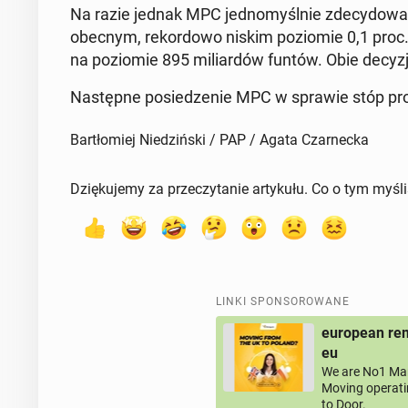
Na razie jednak MPC jed­no­myśl­nie zde­cy­do­wał
obecnym, re­kor­do­wo niskim po­zio­mie 0,1 proc.,
na po­zio­mie 895 mi­liar­dów funtów. Obie decyzje
Na­stęp­ne po­sie­dze­nie MPC w sprawie stóp pro­
Bartłomiej Niedziński / PAP / Agata Czarnecka
Dziękujemy za przeczytanie artykułu. Co o tym myśl
LINKI SPONSOROWANE
european rem
eu
We are No1 Man
Moving operati
to Door.