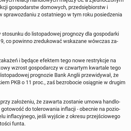
kcji go­spo­darstw do­mo­wych, przed­się­biorstw i
w spra­woz­da­niu z ostat­nie­go w tym roku po­sie­dze­nia
o­sun­ku do li­sto­pa­do­wej pro­gno­zy dla go­spo­dar­ki
id-19, co powinno zre­du­ko­wać wska­za­ne wówczas za­
h zakażeń i będące efektem tego nowe re­stryk­cje na
to­wy wzrost go­spo­dar­czy w czwar­tym kwar­ta­le tego
­sto­pa­do­wej pro­gno­zie Bank Anglii prze­wi­dy­wał, że
­kiem PKB o 11 proc., zaś bez­ro­bo­cie osią­gnie w drugim
 przy za­ło­że­niu, że zawarta zo­sta­nie umowa han­dlo­
­to­wość do to­le­ro­wa­nia in­fla­cji - obecnie na po­zio­
 in­fla­cyj­ne­go, jeśli wyjście z okresu przej­ścio­we­go
o­ści funta.