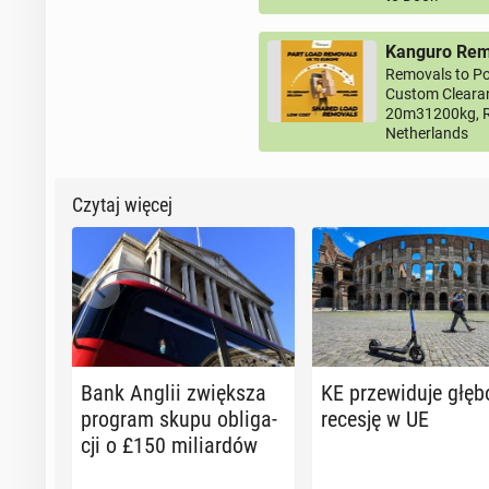
Kanguro Remo
Removals to Po
Custom Clearan
20m31200kg, R
Netherlands
Czytaj więcej
Bank Anglii zwięk­sza
KE prze­wi­du­je głę
program skupu ob­li­ga­
recesję w UE
cji o £150 mi­liar­dów