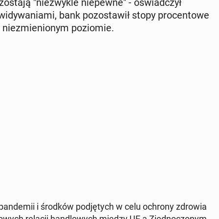
­zo­sta­ją "nie­zwy­kle nie­pew­ne" - oświad­czył
dy­wa­nia­mi, bank po­zo­sta­wił stopy pro­cen­to­we
 nie­zmie­nio­nym po­zio­mie.
 pan­de­mii i środków pod­ję­tych w celu ochrony zdrowia
 nowych relacji han­dlo­wych między UE a Zjed­no­czo­nym