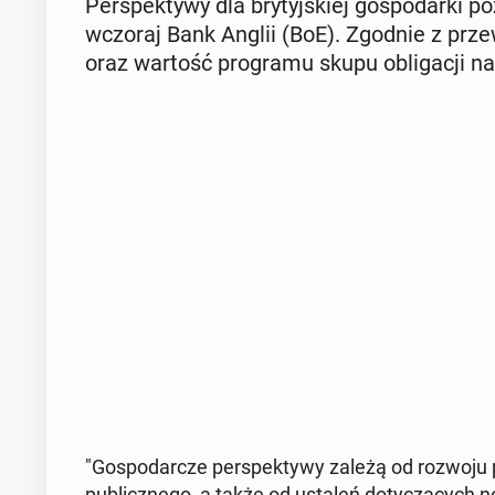
Per­spek­ty­wy dla bry­tyj­skiej go­spo­dar­ki po
wczoraj Bank Anglii (BoE). Zgodnie z prze­wi­
oraz wartość pro­gra­mu skupu ob­li­ga­cji na
"Go­spo­dar­cze per­spek­ty­wy zależą od rozwoju
pu­blicz­ne­go, a także od ustaleń do­ty­czą­cych