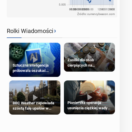
Źródło: currencybeacon.com
›
Rolki Wiadomości
Zasiłki dla osób
cierpiących na
Sztuczna inteligencja
schorzenia psychiczne
próbowała oszukać
człowieka
Pionierska operacja
BBC Weather zapowiada
usunięcia ciężkiej wady
szóstą falę upałów w
wrodzonej płodu w łonie
Londynie
matki