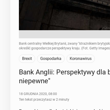
Bank centralny Wielkiej Brytanii, zwany "strażnikiem brytyjsk
określić gospodarcze perspektywy kraju. (Fot. Getty Images
Brexit
Gospodarka
Koronawirus
Bank Anglii: Per­spek­ty­wy dla br
nie­pew­ne"
18 GRUDNIA 2020, 08:00
Ten tekst przeczytasz w 2 minuty