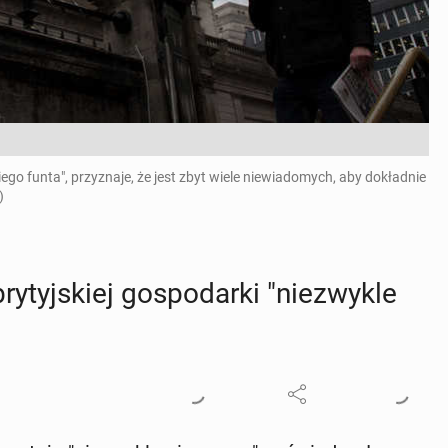
iego funta", przyznaje, że jest zbyt wiele niewiadomych, aby dokładnie
)
y­tyj­skiej go­spo­dar­ki "nie­zwy­kle