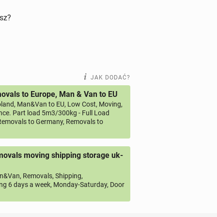
isz?
JAK DODAĆ?
vals to Europe, Man & Van to EU
land, Man&Van to EU, Low Cost, Moving,
ce. Part load 5m3/300kg - Full Load
emovals to Germany, Removals to
ovals moving shipping storage uk-
&Van, Removals, Shipping,
ng 6 days a week, Monday-Saturday, Door