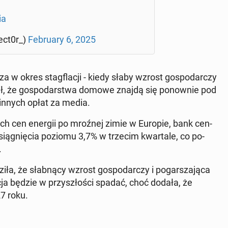
ia
ect0r_)
Fe­bru­ary 6, 2025
cza w okres stag­fla­cji - kiedy słaby wzrost go­spo­dar­czy
ził, że go­spo­dar­stwa domowe znajdą się po­now­nie pod
innych opłat za media.
wych cen energii po mroźnej zimie w Europie, bank cen­
o osią­gnię­cia poziomu 3,7% w trzecim kwar­ta­le, co po­
.
­ła, że słab­ną­cy wzrost go­spo­dar­czy i po­gar­sza­ją­ca
a­cja będzie w przy­szło­ści spadać, choć dodała, że
7 roku.