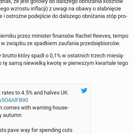
nak, że jest gotowy do dal­sze­go ob­ni­ża­nia kosztów
­go wzrostu in­fla­cji) z uwagi na obawy o słab­nię­cie
 i ostroż­ne po­dej­ście do dal­sze­go ob­ni­ża­nia stóp pro­
zier­ni­ku przez mi­ni­ster fi­nan­sów Rachel Reeves, tempo
w związku ze spad­kiem za­ufa­nia przed­się­bior­ców.
y brutto który spadł o 0,1% w ostat­nich trzech mie­sią­
o tę samą nie­wiel­ką kwotę w pierw­szym kwar­ta­le tego
st rates to 4.5% and halves UK
o/u5O4AlFB90
ion comes with warning ho­use­
 by autumn
a­sts pave way for spen­ding cuts