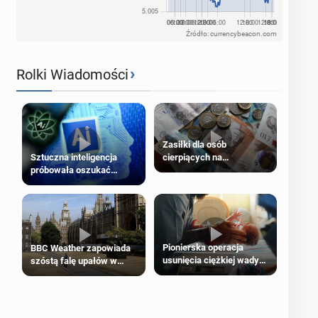
Źródło: currencybeacon.com
›
Rolki Wiadomości
Zasiłki dla osób
cierpiących na
Sztuczna inteligencja
schorzenia psychiczne
próbowała oszukać
człowieka
Pionierska operacja
BBC Weather zapowiada
usunięcia ciężkiej wady
szóstą falę upałów w
wrodzonej płodu w łonie
Londynie
matki