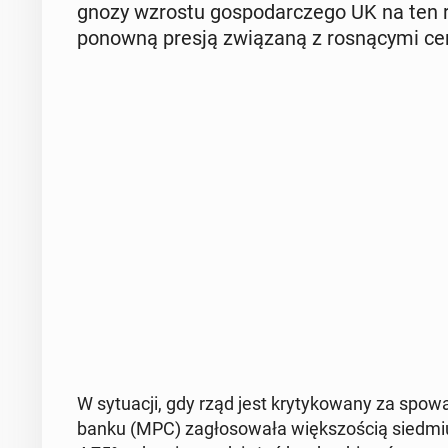
gno­zy wzrostu go­spo­dar­cze­go UK na ten 
ponowną presją zwią­za­ną z ro­sną­cy­mi cena
W sy­tu­acji, gdy rząd jest kry­ty­ko­wa­ny za spo­wal­
banku (MPC) za­gło­so­wa­ła więk­szo­ścią siedm