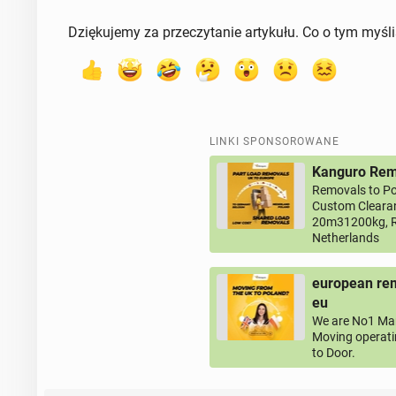
Dziękujemy za przeczytanie artykułu. Co o tym myśl
LINKI SPONSOROWANE
Kanguro Remo
Removals to Po
Custom Clearan
20m31200kg, R
Netherlands
european rem
eu
We are No1 Man
Moving operati
to Door.