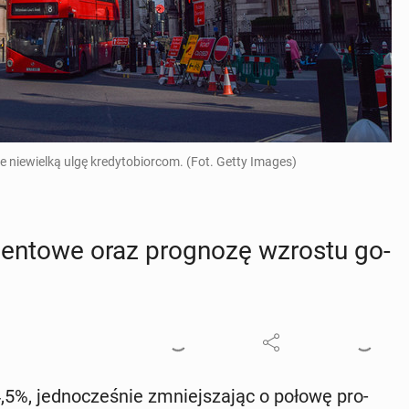
e niewielką ulgę kredytobiorcom. (Fot. Getty Images)
en­to­we oraz pro­gno­zę wzrostu go­
,5%, jed­no­cze­śnie zmniej­sza­jąc o połowę pro­