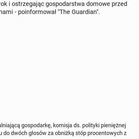
rok i ostrze­ga­jąc go­spo­dar­stwa domowe przed
mi - po­in­for­mo­wał "The Gu­ar­dian".
nia­ją­cą go­spo­dar­kę, komisja ds. po­li­ty­ki pie­nięż­nej
iu do dwóch głosów za obniżką stóp pro­cen­to­wych z