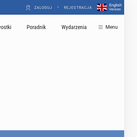
English
•
ZALOGUJ
REJESTRACJA
Version
ostki
Poradnik
Wydarzenia
Menu