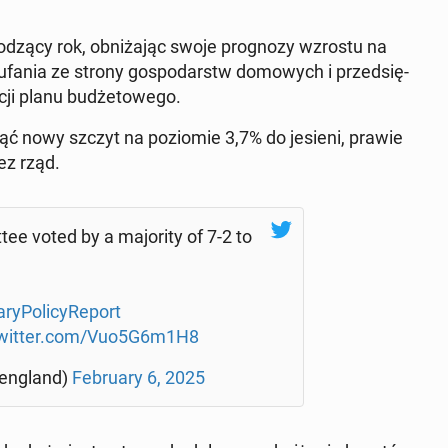
zą­cy rok, ob­ni­ża­jąc swoje pro­gno­zy wzrostu na
ufa­nia ze strony go­spo­darstw do­mo­wych i przed­się­
cji planu bu­dże­to­we­go.
nąć nowy szczyt na po­zio­mie 3,7% do jesieni, prawie
zez rząd.
tee voted by a ma­jo­ri­ty of 7-2 to
ry­Po­li­cy­Re­port
twitter.com/Vuo5G6m1H8
en­gland)
Fe­bru­ary 6, 2025