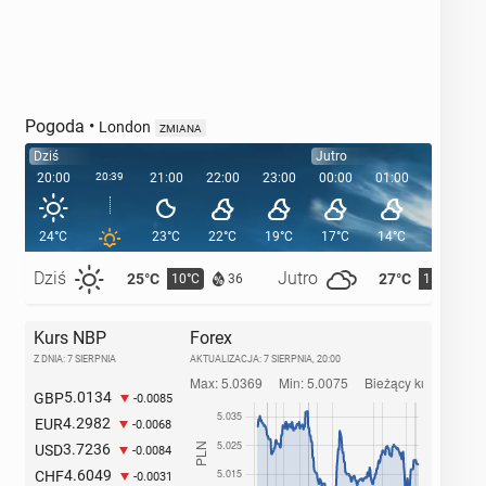
Pogoda
•
London
ZMIANA
Dziś
Jutro
20:00
20:39
21:00
22:00
23:00
00:00
01:00
02:00
24°C
23°C
22°C
19°C
17°C
14°C
13°C
Dziś
Jutro
25°C
27°C
10°C
11°C
36
Kurs NBP
Forex
Z DNIA: 7 SIERPNIA
AKTUALIZACJA:
7 SIERPNIA, 20:00
5.0134
GBP
-0.0085
4.2982
EUR
-0.0068
3.7236
USD
-0.0084
4.6049
CHF
-0.0031