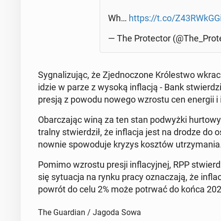
Wh…
https://t.co/Z43RWkGG
— The Pro­tec­tor (@The_Prot
Sy­gna­li­zu­jąc, że Zjed­no­czo­ne Kró­le­stwo wkra
idzie w parze z wysoką in­fla­cją - Bank stwier­d
presją z powodu nowego wzrostu cen energii i 
Obar­cza­jąc winą za ten stan pod­wyż­ki hur­to­
tral­ny stwier­dził, że in­fla­cja jest na drodze d
now­nie spo­wo­du­je kryzys kosztów utrzy­ma­nia
Pomimo wzrostu presji in­fla­cyj­nej, RPP stwier­dzi
się sy­tu­acja na rynku pracy ozna­cza­ją, że in­fl
powrót do celu 2% może potrwać do końca 202
The Guardian / Jagoda Sowa