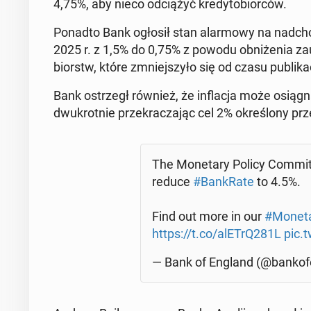
4,75%, aby nieco od­cią­żyć kre­dy­to­bior­ców.
Ponadto Bank ogłosił stan alar­mo­wy na nad­cho­d
2025 r. z 1,5% do 0,75% z powodu ob­ni­że­nia za­
biorstw, które zmniej­szy­ło się od czasu pu­bli­ka­
Bank ostrzegł również, że in­fla­cja może osią­g
dwu­krot­nie prze­kra­cza­jąc cel 2% okre­ślo­ny pr
The Mo­ne­ta­ry Policy Com­mit­
reduce
#Ban­kRa­te
to 4.5%.
Find out more in our
#Mo­ne­ta­
https://t.co/alETrQ281L
pic.
— Bank of England (@ban­ko­f