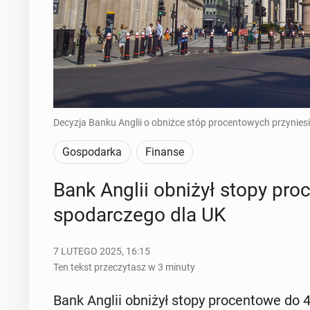
Decyzja Banku Anglii o obniżce stóp procentowych przyniesi
Gospodarka
Finanse
Bank Anglii obniżył stopy pro­c
spo­dar­cze­go dla UK
7 LUTEGO 2025, 16:15
Ten tekst przeczytasz w 3 minuty
Bank Anglii obniżył stopy pro­cen­to­we do 4