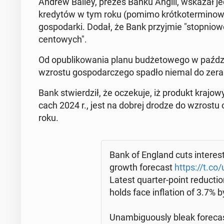
Andrew Bailey, prezes Banku Anglii, wskazał jed
kre­dy­tów w tym roku (pomimo krót­ko­ter­mi­no­we
go­spo­dar­ki. Dodał, że Bank przyj­mie "stop­nio­we
cen­to­wych".
Od opu­bli­ko­wa­nia planu bu­dże­to­we­go w paź­d
wzrostu go­spo­dar­cze­go spadło niemal do zera 
Bank stwier­dził, że ocze­ku­je, iż produkt krajow
cach 2024 r., jest na dobrej drodze do wzrostu 
roku.
Bank of England cuts in­te­re
growth fo­re­cast
https://t.c
Latest quarter-point re­duc­t
holds face in­fla­tion of 3.7%
Unam­bi­gu­ously bleak fo­re­c