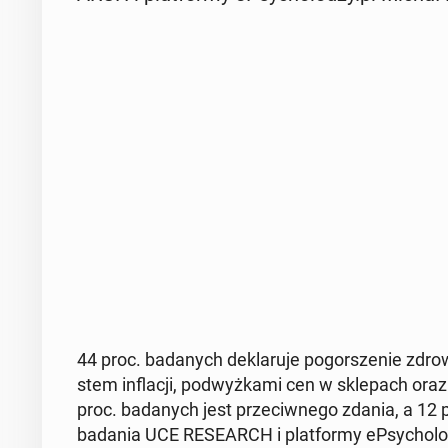
44 proc. ba­da­nych de­kla­ru­je po­gor­sze­nie zdr
stem in­fla­cji, pod­wyż­ka­mi cen w skle­pach oraz
proc. ba­da­nych jest prze­ciw­ne­go zdania, a 12 p
badania UCE RE­SE­ARCH i plat­for­my eP­sy­cho­lo­