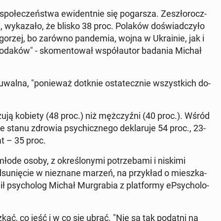
spo­łe­czeń­stwa ewi­dent­nie się po­gar­sza. Ze­szło­rocz­
 wy­ka­za­ło, że blisko 38 proc. Polaków do­świad­czy­ło
 gorzej, bo zarówno pan­de­mia, wojna w Ukra­inie, jak i
ie rodaków" - sko­men­to­wał współ­au­tor badania Michał
u­wal­na, "po­nie­waż dotknie osta­tecz­nie wszyst­kich do­
zu­ją kobiety (48 proc.) niż męż­czyź­ni (40 proc.). Wśród
e stanu zdrowia psy­chicz­ne­go de­kla­ru­je 54 proc., 23-
at – 35 proc.
 młode osoby, z okre­ślo­ny­mi po­trze­ba­mi i niskimi
­su­nię­cie w nie­zna­ne marzeń, na przy­kład o miesz­ka­
ł psy­cho­log Michał Mur­gra­bia z plat­for­my eP­sy­cho­lo­
ć, co jeść i w co się ubrać. "Nie są tak podatni na