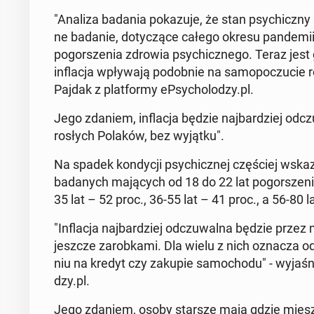
"Analiza badania po­ka­zu­je, że stan psy­chicz­ny 
ne badanie, do­ty­czą­ce całego okresu pan­de­mii,
po­gor­sze­nia zdrowia psy­chicz­ne­go. Teraz jest
in­fla­cja wpły­wa­ją po­dob­nie na sa­mo­po­czu­c
Pajdak z plat­for­my eP­sy­cho­lo­dzy.pl.
Jego zdaniem, in­fla­cja będzie naj­bar­dziej od­cz
ro­słych Polaków, bez wyjątku".
Na spadek kon­dy­cji psy­chicz­nej czę­ściej wska­
ba­da­nych ma­ją­cych od 18 do 22 lat po­gor­sze­ni
35 lat – 52 proc., 36-55 lat – 41 proc., a 56-80 l
"In­fla­cja naj­bar­dziej od­czu­wal­na będzie przez
jeszcze za­rob­ka­mi. Dla wielu z nich oznacza od
niu na kredyt czy zakupie sa­mo­cho­du" - wy­ja­śni
dzy.pl.
Jego zdaniem, osoby starsze mają gdzie miesz­ka