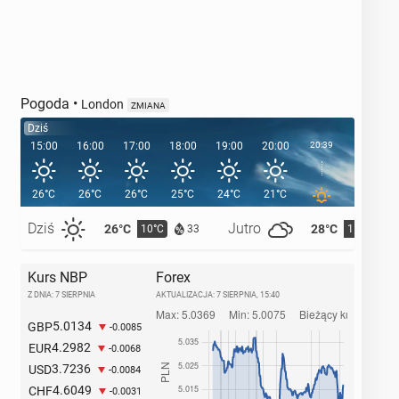
Pogoda
•
London
ZMIANA
Dziś
15:00
16:00
17:00
18:00
19:00
20:00
20:39
21:00
26°C
26°C
26°C
25°C
24°C
21°C
19°C
Dziś
Jutro
26°C
28°C
10°C
11°C
33
Kurs NBP
Forex
Z DNIA: 7 SIERPNIA
AKTUALIZACJA:
7 SIERPNIA, 15:40
5.0134
GBP
-0.0085
4.2982
EUR
-0.0068
3.7236
USD
-0.0084
4.6049
CHF
-0.0031