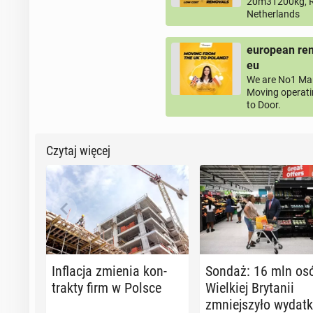
20m31200kg, R
Netherlands
european rem
eu
We are No1 Man
Moving operati
to Door.
Czytaj więcej
In­fla­cja zmienia kon­
Sondaż: 16 mln os
trak­ty firm w Polsce
Wiel­kiej Bry­ta­nii
zmniej­szy­ło wydatk