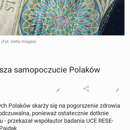
 (Fot. Getty Images)
r­sza sa­mo­po­czu­cie Polaków
nych Polaków skarży się na po­gor­sze­nie zdrowia
j od­czu­wal­na, po­nie­waż osta­tecz­nie dotknie
u - prze­ka­zał współ­au­tor badania UCE RE­SE­
 Pajdak.