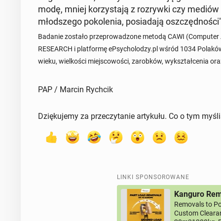
modę, mniej ko­rzy­sta­ją z roz­ryw­ki czy mediów 
młod­sze­go po­ko­le­nia, po­sia­da­ją oszczęd­no­ści
Badanie zostało prze­pro­wa­dzo­ne metodą CAWI (Com­pu­ter As­
RE­SE­ARCH i plat­for­mę eP­sy­cho­lo­dzy.pl wśród 1034 Polakó
wieku, wiel­ko­ści miej­sco­wo­ści, za­rob­ków, wy­kształ­ce­nia or
PAP / Marcin Rychcik
Dziękujemy za przeczytanie artykułu. Co o tym myśl
LINKI SPONSOROWANE
Kanguro Remo
Removals to Po
Custom Clearan