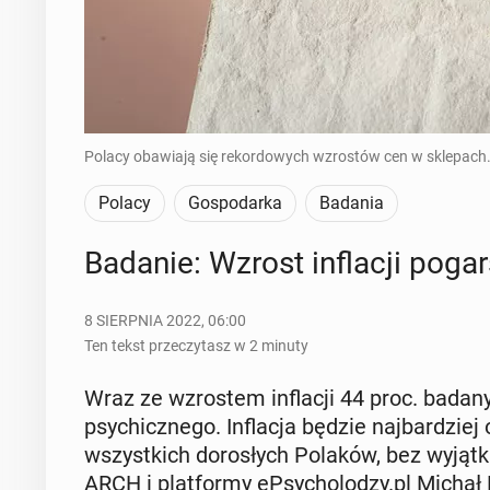
Polacy obawiają się rekordowych wzrostów cen w sklepach.
Polacy
Gospodarka
Badania
Badanie: Wzrost in­fla­cji po­ga
8 SIERPNIA 2022, 06:00
Ten tekst przeczytasz w 2 minuty
Wraz ze wzro­stem in­fla­cji 44 proc. ba­da­
psy­chicz­ne­go. In­fla­cja będzie naj­bar­dzie
wszyst­kich do­ro­słych Polaków, bez wyjątk
ARCH i plat­for­my eP­sy­cho­lo­dzy.pl Michał