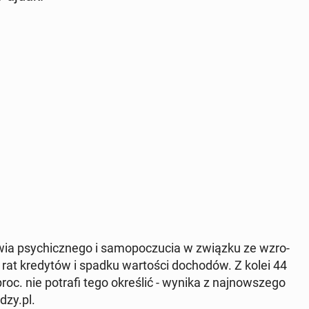
owia psy­chicz­ne­go i sa­mo­po­czu­cia w związku ze wzro­
 rat kre­dy­tów i spadku war­to­ści do­cho­dów. Z kolei 44
roc. nie potrafi tego okre­ślić - wynika z naj­now­sze­go
dzy.pl.