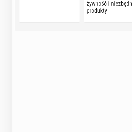
żywność i nie­zbęd­
pro­duk­ty