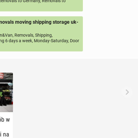
emovals to Germany, Removals to
ovals moving shipping storage uk-
&Van, Removals, Shipping,
ng 6 days a week, Monday-Saturday, Door
ób w
i na