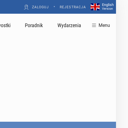
English
•
ZALOGUJ
REJESTRACJA
Version
ostki
Poradnik
Wydarzenia
Menu