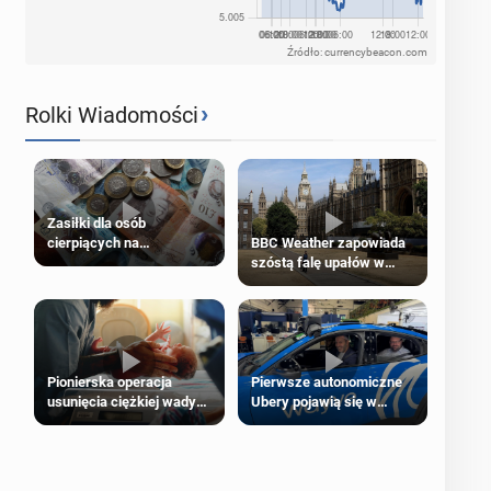
Źródło: currencybeacon.com
›
Rolki Wiadomości
Zasiłki dla osób
cierpiących na
BBC Weather zapowiada
schorzenia psychiczne
szóstą falę upałów w
Londynie
Pierwsze autonomiczne
Pionierska operacja
Ubery pojawią się w
usunięcia ciężkiej wady
Londynie jeszcze tego
wrodzonej płodu w łonie
lata
matki