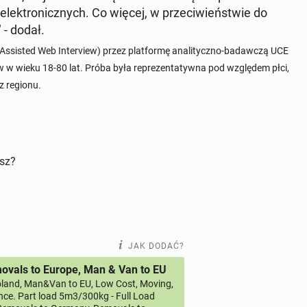
elek­tro­nicz­nych. Co więcej, w prze­ci­wień­stwie do
" - dodał.
si­sted Web In­te­rview) przez plat­for­mę ana­li­tycz­no-ba­daw­czą UCE
w w wieku 18-80 lat. Próba była re­pre­zen­ta­tyw­na pod wzglę­dem płci,
az regionu.
isz?
JAK DODAĆ?
vals to Europe, Man & Van to EU
land, Man&Van to EU, Low Cost, Moving,
ce. Part load 5m3/300kg - Full Load