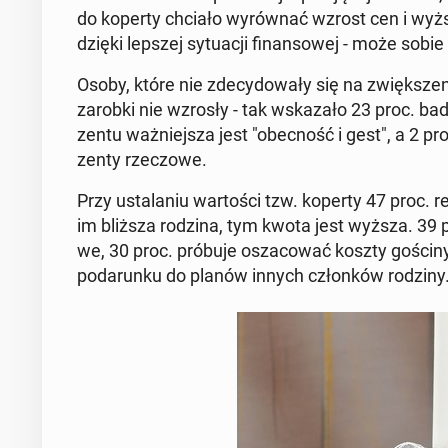
do koperty chciało wy­rów­nać wzrost cen i wyższy 
dzięki lepszej sy­tu­acji fi­nan­so­wej - może sobie 
Osoby, które nie zde­cy­do­wa­ły się na zwięk­sze­ni
zarobki nie wzrosły - tak wska­za­ło 23 proc. ba­
zen­tu waż­niej­sza jest "obec­ność i gest", a 2 
zen­ty rze­czo­we.
Przy usta­la­niu war­to­ści tzw. koperty 47 proc. r
im bliższa rodzina, tym kwota jest wyższa. 39 pr
we, 30 proc. próbuje osza­co­wać koszty gościny na
po­da­run­ku do planów innych człon­ków rodziny