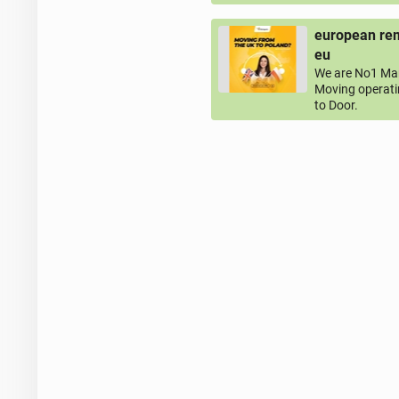
european rem
eu
We are No1 Man
Moving operati
to Door.