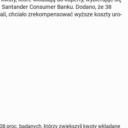
San­tan­der Con­su­mer Banku. Dodano, że 38
wa­li, chciało zre­kom­pen­so­wać wyższe koszty uro­
, 38 proc. ba­da­nych, którzy zwięk­szy­li kwoty wkła­da­ne