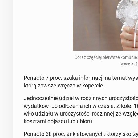
Coraz czę­ściej pierw­sze komunie
wesela. (
Ponadto 7 proc. szuka in­for­ma­cji na temat wy­so
którą zawsze wręcza w ko­per­cie.
Jed­no­cze­śnie udział w ro­dzin­nych uro­czy­sto
wy­dat­ków lub odło­że­nia ich w czasie. Z kolei 1
wi­ło udziału w uro­czy­sto­ści ro­dzin­nej ze wz
kosz­ta­mi dojazdu lub ubioru.
Ponadto 38 proc. an­kie­to­wa­nych, którzy sko­rzy­s