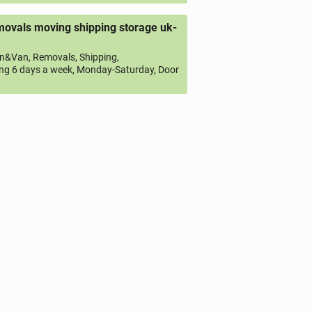
ovals moving shipping storage uk-
&Van, Removals, Shipping,
ng 6 days a week, Monday-Saturday, Door