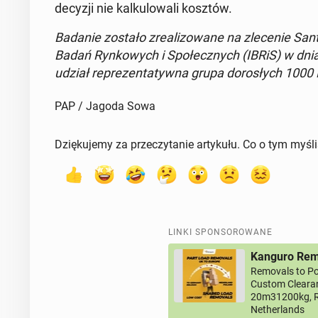
decyzji nie kal­ku­lo­wa­li kosztów.
Badanie zostało zre­ali­zo­wa­ne na zle­ce­nie Sa
Badań Ryn­ko­wych i Spo­łecz­nych (IBRiS) w dn
udział re­pre­zen­ta­tyw­na grupa do­ro­słych 100
PAP / Jagoda Sowa
Dziękujemy za przeczytanie artykułu. Co o tym myśl
LINKI SPONSOROWANE
Kanguro Remo
Removals to Po
Custom Clearan
20m31200kg, R
Netherlands