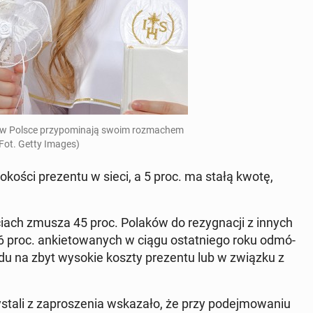
 w Polsce przy­po­mi­na­ją swoim roz­ma­chem
Fot. Getty Images)
­ko­ści pre­zen­tu w sieci, a 5 proc. ma stałą kwotę,
­ściach zmusza 45 proc. Polaków do re­zy­gna­cji z innych
6 proc. an­kie­to­wa­nych w ciągu ostat­nie­go roku od­mó­
ględu na zbyt wysokie koszty pre­zen­tu lub w związku z
ta­li z za­pro­sze­nia wska­za­ło, że przy po­dej­mo­wa­niu