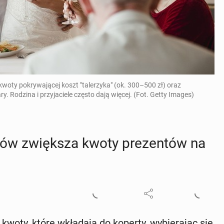
woty pokrywającej koszt "talerzyka" (ok. 300–500 zł) oraz
 Rodzina i przyjaciele często dają więcej. (Fot. Getty Images)
w zwięk­sza kwoty pre­zen­tów na
oty, które wkła­da­ją do koperty, wy­bie­ra­jąc się