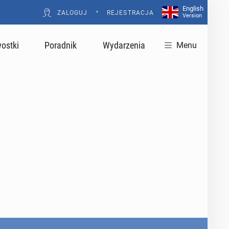
English
•
ZALOGUJ
REJESTRACJA
Version
ostki
Poradnik
Wydarzenia
Menu