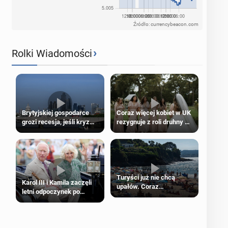
Źródło: currencybeacon.com
›
Rolki Wiadomości
Brytyjskiej gospodarce
Coraz więcej kobiet w UK
grozi recesja, jeśli kryzys
rezygnuje z roli druhny na
na Bliskim Wschodzie się
ślubie
przedłuży
Turyści już nie chcą
Karol III i Kamila zaczęli
upałów. Coraz
letni odpoczynek po
popularniejsze
Igrzyskach Wspólnoty w
„coolcation”
Glasgow