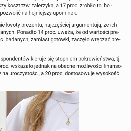
koszt tzw. ta­le­rzy­ka, a 17 proc. zrobiło to, bo -
po­zwo­lić na hoj­niej­szy upo­mi­nek.
e kwoty pre­zen­tu, naj­czę­ściej ar­gu­men­tu­ją, że ich
da­nych. Ponadto 14 proc. uważa, że od war­to­ści pre­
proc. ba­da­nych, zamiast gotówki, zaczęło wręczać pre­
e­spon­den­tów kieruje się stop­niem po­kre­wień­stwa, tj.
oc. wska­za­ło jednak na obecne moż­li­wo­ści fi­nan­so­
 uro­czy­sto­ści, a 20 proc. do­sto­so­wu­je wy­so­kość
.