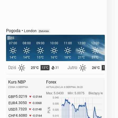
Pogoda
•
London
ZMIANA
Dziś
07:00
08:00
09:00
10:00
11:00
12:00
13:00
14:00
14°C
14°C
15°C
16°C
18°C
21°C
21°C
22°C
Dziś
Jutro
25°C
26°C
13°C
13°C
31
Kurs NBP
Forex
Z DNIA: 6 SIERPNIA
AKTUALIZACJA:
6 SIERPNIA, 06:20
5.0219
GBP
-0.0144
4.3050
EUR
-0.0068
3.7320
USD
-0.0148
4.6080
CHF
-0.0164