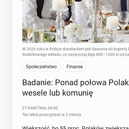
W 2026 roku w Polsce standardem jest dawanie do koperty k
dodatkowego wkładu, co zazwyczaj daje 800–1200 zł od pary.
Społeczeństwo
Finanse
Badanie: Ponad połowa Polakó
wesele lub komunię
27 KWIETNIA, 09:00
Ten tekst przeczytasz w 2 minuty
Więk­szość, bo 55 proc. Polaków zwięk­sza kw