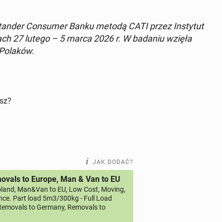
n­tan­der Con­su­mer Banku metodą CATI przez In­sty­tut
iach 27 lutego – 5 marca 2026 r. W badaniu wzięła
0 Polaków.
isz?
JAK DODAĆ?
vals to Europe, Man & Van to EU
land, Man&Van to EU, Low Cost, Moving,
ce. Part load 5m3/300kg - Full Load
emovals to Germany, Removals to