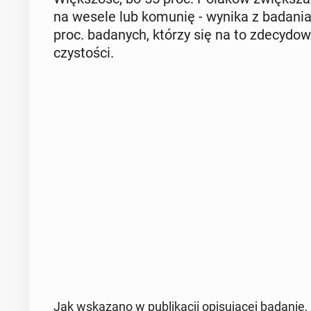
na wesele lub komunię - wynika z badania 
proc. ba­da­nych, którzy się na to zde­cy­do­
czy­sto­ści.
Jak wska­za­no w pu­bli­ka­cji opi­su­ją­cej badanie