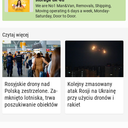
We are No1 Man&Van, Removals, Shipping,
Moving operating 6 days a week, Monday-
Saturday, Door to Door.
Czytaj więcej
Ro­syj­skie drony nad
Kolejny zma­so­wa­ny
Polską ze­strze­lo­ne. Za­
atak Rosji na Ukrainę
mknię­to lot­ni­ska, trwa
przy użyciu dronów i
po­szu­ki­wa­nie obiek­tów
rakiet