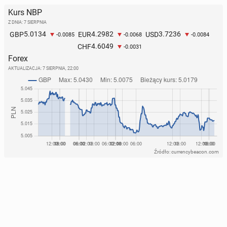
Kurs NBP
Z DNIA: 7 SIERPNIA
5.0134
4.2982
3.7236
GBP
EUR
USD
-0.0085
-0.0068
-0.0084
4.6049
CHF
-0.0031
Forex
AKTUALIZACJA:
7 SIERPNIA, 22:00
Źródło: currencybeacon.com