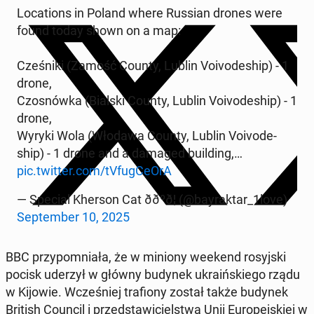
Lo­ca­tions in Poland where Russian drones were
found today shown on a map:
Cze­śni­ki (Zamość County, Lublin Vo­ivo­de­ship) - 1
drone,
Czo­snów­ka (Bialski County, Lublin Vo­ivo­de­ship) - 1
drone,
Wyryki Wola (Włodawa County, Lublin Vo­ivo­de­
ship) - 1 drone and a damaged bu­il­ding,…
pic.twitter.com/tVfug­Ce­OrA
— Special Kherson Cat ððºð¦ (@bay­rak­tar_1love)
Sep­tem­ber 10, 2025
BBC przy­po­mnia­ła, że w miniony weekend ro­syj­ski
pocisk uderzył w główny budynek ukra­iń­skie­go rządu
w Kijowie. Wcze­śniej tra­fio­ny został także budynek
British Council i przed­sta­wi­ciel­stwa Unii Eu­ro­pej­skiej w