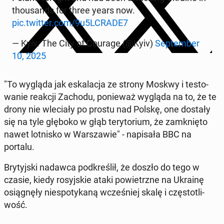
tho­usands for three years now.
pic.twitter.com/9u5LCRADE7
— Kyiv. The City of Courage (@Kyiv)
Sep­tem­ber
10, 2025
"To wygląda jak eska­la­cja ze strony Moskwy i te­sto­
wa­nie reakcji Zachodu, po­nie­waż wygląda na to, że te
drony nie wle­cia­ły po prostu nad Polskę, one dostały
się na tyle głęboko w głąb te­ry­to­rium, że za­mknię­to
nawet lot­ni­sko w War­sza­wie" - na­pi­sa­ła BBC na
portalu.
Bry­tyj­ski nadawca pod­kre­ślił, że doszło do tego w
czasie, kiedy ro­syj­skie ataki po­wietrz­ne na Ukrainę
osią­gnę­ły nie­spo­ty­ka­ną wcze­śniej skalę i czę­sto­tli­
wość.