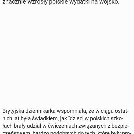
znacz­nie wzrosły polskie wydatki na wojsko.
Bry­tyj­ska dzien­ni­kar­ka wspo­mnia­ła, że w ciągu ostat­
nich lat była świad­kiem, jak "dzieci w pol­skich szko­
łach brały udział w ćwi­cze­niach zwią­za­nych z bez­pie­
czeń­stwem, bardzo po­dob­nych do tych, które były pro­