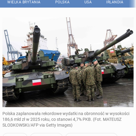
WIELKA BRYTANIA
POLSKA
USA
IRLANDIA
Polska zaplanowała rekordowe wydatki na obronność w wysokości
186,6 mld zł w 2025 roku, co stanowi 4,7% PKB. (Fot. MATEUSZ
SLODKOWSKI/AFP via Getty Images)