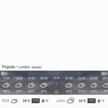
Pogoda
•
London
ZMIANA
Dziś
Jutr
17:00
18:00
19:00
20:00
20:38
21:00
22:00
23:00
00:
28°C
28°C
28°C
26°C
24°C
21°C
20°C
19
Dziś
Jutro
28°C
32°C
11°C
15°C
35
19