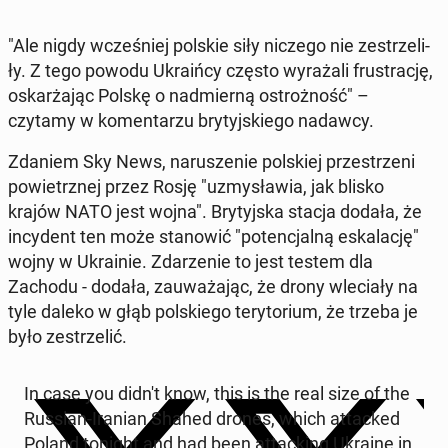
"Ale nigdy wcze­śniej polskie siły niczego nie ze­strze­li­
ły. Z tego powodu Ukra­iń­cy często wy­ra­ża­li fru­stra­cję,
oskar­ża­jąc Polskę o nad­mier­ną ostroż­ność" –
czytamy w ko­men­ta­rzu bry­tyj­skie­go nadawcy.
Zdaniem Sky News, na­ru­sze­nie pol­skiej prze­strze­ni
po­wietrz­nej przez Rosję "uzmy­sła­wia, jak blisko
krajów NATO jest wojna". Bry­tyj­ska stacja dodała, że
in­cy­dent ten może sta­no­wić "po­ten­cjal­ną eska­la­cję"
wojny w Ukra­inie. Zda­rze­nie to jest testem dla
Zachodu - dodała, za­uwa­ża­jąc, że drony wle­cia­ły na
tyle daleko w głąb pol­skie­go te­ry­to­rium, że trzeba je
było ze­strze­lić.
In case you didn't know, this is the real size of the
Russian-Iranian Shahed drones, which at­tac­ked
Poland tonight and had been at­tac­king Ukraine in