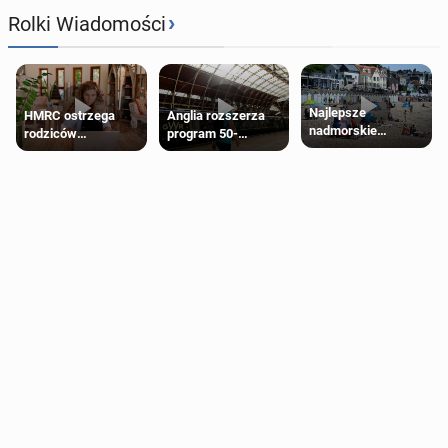
›
Rolki Wiadomości
Najlepsze
HMRC ostrzega
Anglia rozszerza
nadmorskie
rodziców
program 50-
miasteczko blisko
pobierających Child
procentowych
Londynu
Benefit. Mogą być
zniżek kolejowych
zobowiązani do
na 18-latków
zwrotu zasiłku