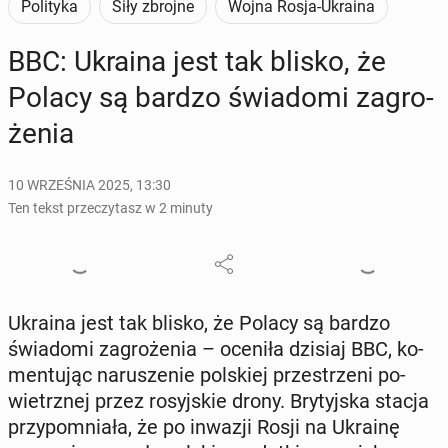
Polityka
Siły zbrojne
Wojna Rosja-Ukraina
BBC: Ukraina jest tak blisko, że
Polacy są bardzo świa­do­mi za­gro­
że­nia
10 WRZEŚNIA 2025, 13:30
Ten tekst przeczytasz w 2 minuty
Ukraina jest tak blisko, że Polacy są bardzo
świa­do­mi za­gro­że­nia – oceniła dzisiaj BBC, ko­
men­tu­jąc na­ru­sze­nie pol­skiej prze­strze­ni po­
wietrz­nej przez ro­syj­skie drony. Bry­tyj­ska stacja
przy­po­mnia­ła, że po inwazji Rosji na Ukrainę