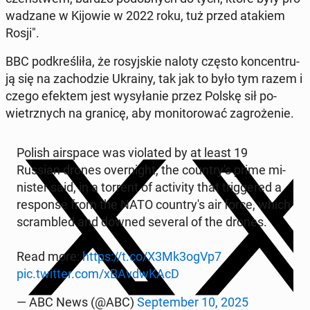
wa­dza­ne w Kijowie w 2022 roku, tuż przed atakiem
Rosji".
BBC pod­kre­śli­ła, że ro­syj­skie naloty często kon­cen­tru­
ją się na za­cho­dzie Ukrainy, tak jak to było tym razem i
czego efektem jest wy­sy­ła­nie przez Polskę sił po­
wietrz­nych na granicę, aby mo­ni­to­ro­wać za­gro­że­nie.
Polish air­spa­ce was vio­la­ted by at least 19
Russian drones over­ni­ght, the co­un­try­'s prime mi­
ni­ster said, in a torrent of ac­ti­vi­ty that trig­ge­red a
re­spon­se from the NATO co­un­try­'s air force, which
scram­bled and downed several of the drones.
Read more:
https://t.co/X3Mk3ogVp7
pic.twitter.com/xBA­vdw­KAcD
— ABC News (@ABC)
Sep­tem­ber 10, 2025