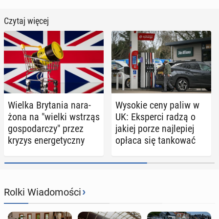
Czytaj więcej
Wielka Bry­ta­nia na­ra­
Wysokie ceny paliw w
żo­na na "wielki wstrząs
UK: Eks­per­ci radzą o
go­spo­dar­czy" przez
jakiej porze naj­le­piej
kryzys ener­ge­tycz­ny
opłaca się tan­ko­wać
›
Rolki Wiadomości