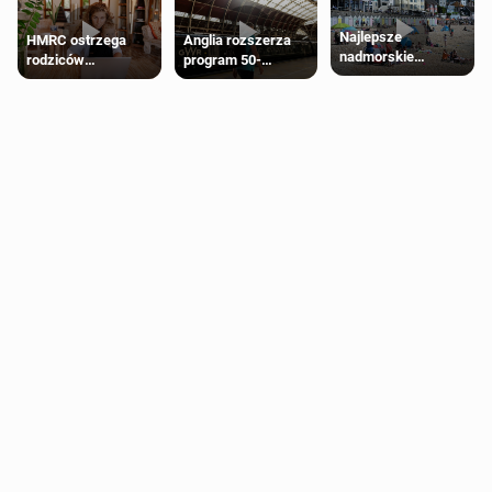
Najlepsze
HMRC ostrzega
Anglia rozszerza
nadmorskie
rodziców
program 50-
miasteczko blisko
pobierających Child
procentowych
Londynu
Benefit. Mogą być
zniżek kolejowych
zobowiązani do
na 18-latków
zwrotu zasiłku