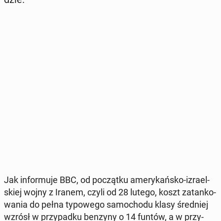
Jak in­for­mu­je BBC, od po­cząt­ku ame­ry­kań­sko-izra­el­
skiej wojny z Iranem, czyli od 28 lutego, koszt za­tan­ko­
wa­nia do pełna ty­po­we­go sa­mo­cho­du klasy śred­niej
wzrósł w przy­pad­ku benzyny o 14 funtów, a w przy­