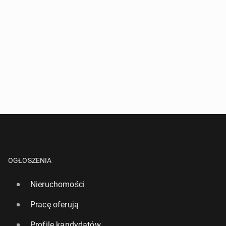
OGŁOSZENIA
Nieruchomości
Pracę oferują
Profile kandydatów