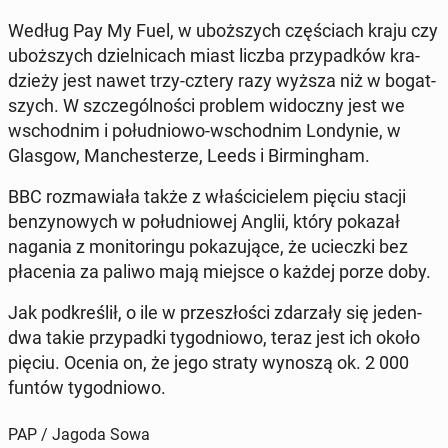
Według Pay My Fuel, w uboż­szych czę­ściach kraju czy
uboż­szych dziel­ni­cach miast liczba przy­pad­ków kra­
dzie­ży jest nawet trzy-cztery razy wyższa niż w bo­gat­
szych. W szcze­gól­no­ści problem wi­docz­ny jest we
wschod­nim i po­łu­dnio­wo-wschod­nim Lon­dy­nie, w
Glasgow, Man­che­ste­rze, Leeds i Bir­ming­ham.
BBC roz­ma­wia­ła także z wła­ści­cie­lem pięciu stacji
ben­zy­no­wych w po­łu­dnio­wej Anglii, który pokazał
nagania z mo­ni­to­rin­gu po­ka­zu­ją­ce, że uciecz­ki bez
pła­ce­nia za paliwo mają miejsce o każdej porze doby.
Jak pod­kre­ślił, o ile w prze­szło­ści zda­rza­ły się jeden-
dwa takie przy­pad­ki ty­go­dnio­wo, teraz jest ich około
pięciu. Ocenia on, że jego straty wynoszą ok. 2 000
funtów ty­go­dnio­wo.
PAP / Jagoda Sowa