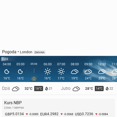
Pogoda
•
London
ZMIANA
Dziś
04:00
05:00
05:36
06:00
07:00
08:00
09:00
10:00
11:
16°C
16°C
16°C
17°C
19°C
24°C
25°C
28
Dziś
Jutro
32°C
28°C
16°C
14°C
21
22
Kurs NBP
Z DNIA: 7 SIERPNIA
5.0134
4.2982
3.7236
GBP
EUR
USD
-0.0085
-0.0068
-0.0084