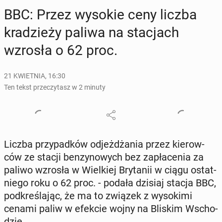
BBC: Przez wysokie ceny liczba
kra­dzie­ży paliwa na sta­cjach
wzrosła o 62 proc.
21 KWIETNIA, 16:30
Ten tekst przeczytasz w 2 minuty
Liczba przy­pad­ków od­jeż­dża­nia przez kie­row­
ców ze stacji ben­zy­no­wych bez za­pła­ce­nia za
paliwo wzrosła w Wiel­kiej Bry­ta­nii w ciągu ostat­
nie­go roku o 62 proc. - podała dzisiaj stacja BBC,
pod­kre­śla­jąc, że ma to związek z wy­so­ki­mi
cenami paliw w efekcie wojny na Bliskim Wscho­
dzie.