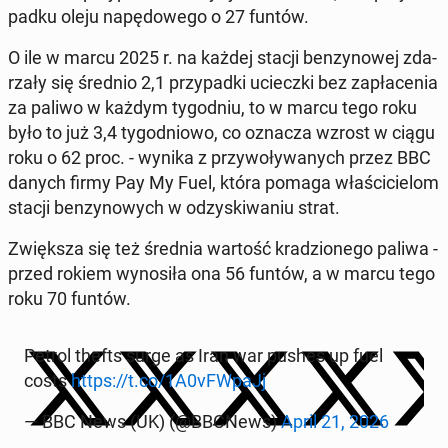
pad­ku oleju na­pę­do­we­go o 27 funtów.
O ile w marcu 2025 r. na każdej stacji ben­zy­no­wej zda­
rza­ły się średnio 2,1 przy­pad­ki uciecz­ki bez za­pła­ce­nia
za paliwo w każdym ty­go­dniu, to w marcu tego roku
było to już 3,4 ty­go­dnio­wo, co oznacza wzrost w ciągu
roku o 62 proc. - wynika z przy­wo­ły­wa­nych przez BBC
danych firmy Pay My Fuel, która pomaga wła­ści­cie­lom
stacji ben­zy­no­wych w od­zy­ski­wa­niu strat.
Zwięk­sza się też średnia wartość kra­dzio­ne­go paliwa -
przed rokiem wy­no­si­ła ona 56 funtów, a w marcu tego
roku 70 funtów.
Petrol thefts surge as Iran war pushes up fuel
costs
https://t.co/1A0vFWpaJj
— BBC News (UK) (@BBCNews)
April 21, 2026