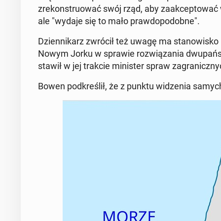
zre­kon­stru­ować swój rząd, aby za­ak­cep­to­wać 
ale "wydaje się to mało praw­do­po­dob­ne".
Dzien­ni­karz zwrócił też uwagę ma sta­no­wi­sko U
Nowym Jorku w sprawie roz­wią­za­nia dwu­pań­stwo
sta­wił w jej trakcie mi­ni­ster spraw za­gra­nicz
Bowen pod­kre­ślił, że z punktu wi­dze­nia samych 