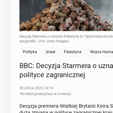
Decyzja Starmera o uznaniu Palestyny to "dyplomatyczny łom
stacja BBC. (Fot. Getty Images)
Polityka
Izrael
Palestyna
Wojna Hamas
BBC: Decyzja Star­me­ra o uzna
po­li­ty­ce za­gra­nicz­nej
30 LIPCA 2025, 14:15
Ten tekst przeczytasz w 3 minuty
Decyzja pre­mie­ra Wiel­kiej Bry­ta­nii Keira S
duża zmiana w po­li­ty­ce za­gra­nicz­nej kr