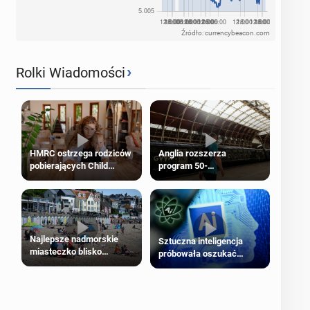
Źródło: currencybeacon.com
›
Rolki Wiadomości
HMRC ostrzega rodziców
Anglia rozszerza
pobierających Child
program 50-
Benefit. Mogą być
procentowych zniżek
zobowiązani do zwrotu
kolejowych na 18-latków
zasiłku
Najlepsze nadmorskie
Sztuczna inteligencja
miasteczko blisko
próbowała oszukać
Londynu
człowieka