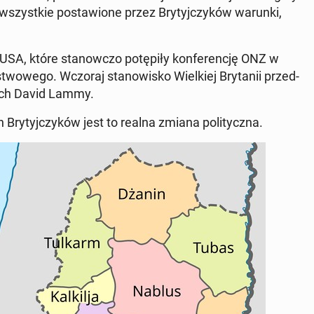
wszyst­kie po­sta­wio­ne przez Bry­tyj­czy­ków warunki,
SA, które sta­now­czo po­tę­pi­ły kon­fe­ren­cję ONZ w
­we­go. Wczoraj sta­no­wi­sko Wiel­kiej Bry­ta­nii przed­
­nych David Lammy.
Bry­tyj­czy­ków jest to realna zmiana po­li­tycz­na.