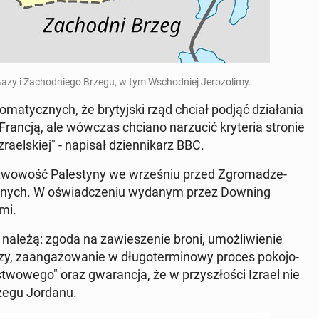
y Gazy i Za­chod­nie­go Brzegu, w tym Wschod­niej Je­ro­zo­li­my.
ma­tycz­nych, że bry­tyj­ski rząd chciał podjąć dzia­ła­nia
Francją, ale wówczas chciano na­rzu­cić kry­te­ria stronie
 izra­el­skiej" - napisał dzien­ni­karz BBC.
stwo­wość Pa­le­sty­ny we wrze­śniu przed Zgro­ma­dze­
zo­nych. W oświad­cze­niu wydanym przez Downing
mi.
należą: zgoda na za­wie­sze­nie broni, umoż­li­wie­nie
a­an­ga­żo­wa­nie w dłu­go­ter­mi­no­wy proces po­ko­jo­
stwo­we­go" oraz gwa­ran­cja, że w przy­szło­ści Izrael nie
rzegu Jordanu.