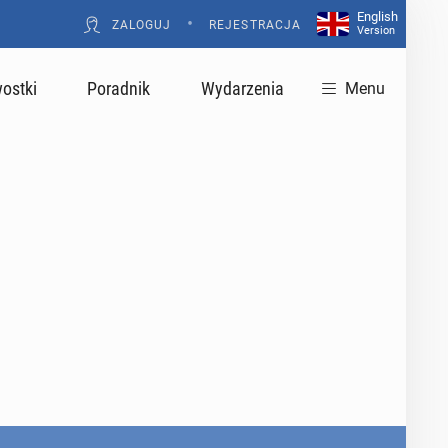
English
•
ZALOGUJ
REJESTRACJA
Version
ostki
Poradnik
Wydarzenia
Menu