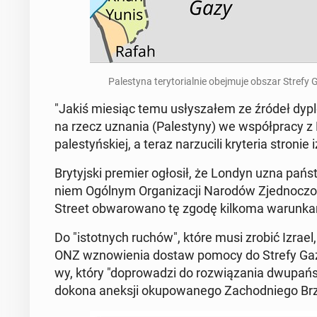
Pa­le­sty­na te­ry­to­rial­nie obej­mu­je obszar Stref
"Jakiś miesiąc temu usły­sza­łem ze źródeł dy­plo­
na rzecz uznania (Pa­le­sty­ny) we współ­pra­cy z 
pa­le­styń­skiej, a teraz na­rzu­ci­li kry­te­ria stronie
Bry­tyj­ski premier ogłosił, że Londyn uzna pań­
niem Ogólnym Or­ga­ni­za­cji Narodów Zjed­no­c
Street ob­wa­ro­wa­no tę zgodę kilkoma wa­run­ka­
Do "istot­nych ruchów", które musi zrobić Izrael, 
ONZ wzno­wie­nia dostaw pomocy do Strefy Gazy, z
wy, który "do­pro­wa­dzi do roz­wią­za­nia dwu­pań­
dokona aneksji oku­po­wa­ne­go Za­chod­nie­go B