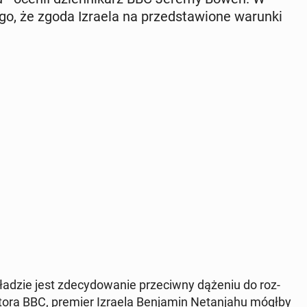
tego, że zgoda Izraela na przed­sta­wio­ne warunki
dzie jest zde­cy­do­wa­nie prze­ciw­ny dążeniu do roz­
­to­ra BBC, premier Izraela Ben­ja­min Ne­tan­ja­hu mógłby