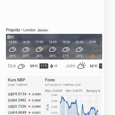
Pogoda
•
London
ZMIANA
Dziś
15:00
16:00
17:00
18:00
19:00
20:00
20:38
21:00
29°C
28°C
28°C
28°C
27°C
24°C
23°C
Dziś
Jutro
29°C
32°C
11°C
15°C
33
Kurs NBP
Forex
Z DNIA: 7 SIERPNIA
AKTUALIZACJA:
7 SIERPNIA, 22:00
5.0134
GBP
-0.0085
4.2982
EUR
-0.0068
3.7236
USD
-0.0084
4.6049
CHF
-0.0031