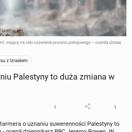
", mający na celu ożywienie procesu pokojowego – oceniła dzisiaj
u z Izraelem
niu Pa­le­sty­ny to duża zmiana w
tar­me­ra o uznaniu su­we­ren­no­ści Pa­le­sty­ny to
aju - ocenił dzien­ni­karz BBC Jeremy Bowen. W