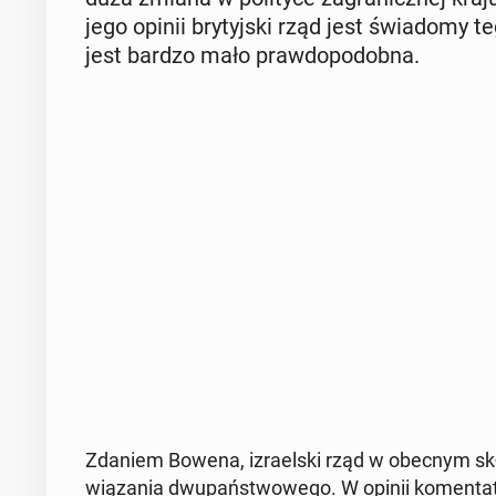
jego opinii bry­tyj­ski rząd jest świa­do­my 
jest bardzo mało praw­do­po­dob­na.
Zdaniem Bowena, izra­el­ski rząd w obecnym skła­
wią­za­nia dwu­pań­stwo­we­go. W opinii ko­men­ta