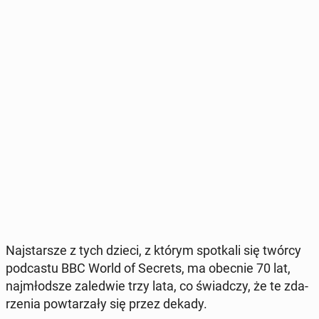
Naj­star­sze z tych dzieci, z którym spo­tka­li się twórcy
pod­ca­stu BBC World of Secrets, ma obecnie 70 lat,
naj­młod­sze za­le­d­wie trzy lata, co świad­czy, że te zda­
rze­nia po­wta­rza­ły się przez dekady.