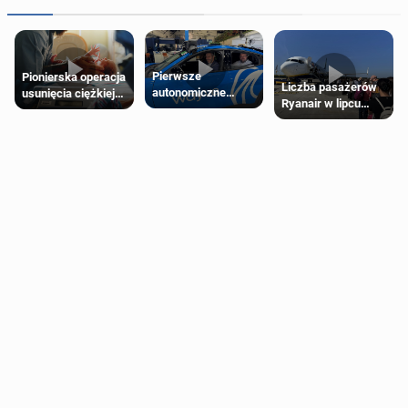
Pierwsze
Pionierska operacja
Liczba pasażerów
autonomiczne
usunięcia ciężkiej
Ryanair w lipcu
Ubery pojawią się
wady wrodzonej
pobiła rekord
w Londynie jeszcze
płodu w łonie matki
tego lata