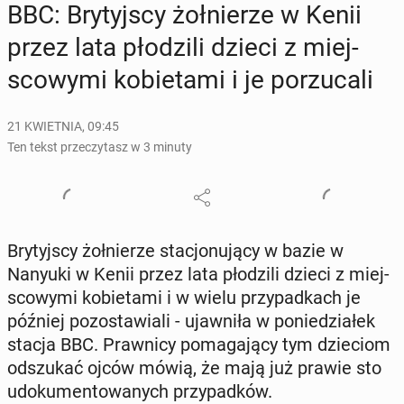
BBC: Bry­tyj­scy żoł­nie­rze w Kenii
przez lata pło­dzi­li dzieci z miej­
sco­wy­mi ko­bie­ta­mi i je po­rzu­ca­li
21 KWIETNIA, 09:45
Ten tekst przeczytasz w 3 minuty
Bry­tyj­scy żoł­nie­rze sta­cjo­nu­ją­cy w bazie w
Nanyuki w Kenii przez lata pło­dzi­li dzieci z miej­
sco­wy­mi ko­bie­ta­mi i w wielu przy­pad­kach je
później po­zo­sta­wia­li - ujaw­ni­ła w po­nie­dzia­łek
stacja BBC. Praw­ni­cy po­ma­ga­ją­cy tym dzie­ciom
od­szu­kać ojców mówią, że mają już prawie sto
udo­ku­men­to­wa­nych przy­pad­ków.