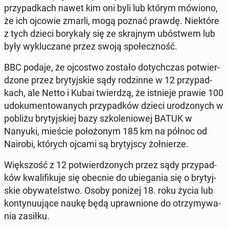
przy­pad­kach nawet kim oni byli lub którym mówiono,
że ich ojcowie zmarli, mogą poznać prawdę. Nie­któ­re
z tych dzieci bo­ry­ka­ły się ze skraj­nym ubó­stwem lub
były wy­klu­cza­ne przez swoją spo­łecz­ność.
BBC podaje, że oj­co­stwo zostało do­tych­czas po­twier­
dzo­ne przez bry­tyj­skie sądy ro­dzin­ne w 12 przy­pad­
kach, ale Netto i Kubai twier­dzą, że ist­nie­je prawie 100
udo­ku­men­to­wa­nych przy­pad­ków dzieci uro­dzo­nych w
pobliżu bry­tyj­skiej bazy szko­le­nio­wej BATUK w
Nanyuki, mieście po­ło­żo­nym 185 km na północ od
Nairobi, których ojcami są bry­tyj­scy żoł­nie­rze.
Więk­szość z 12 po­twier­dzo­nych przez sądy przy­pad­
ków kwa­li­fi­ku­je się obecnie do ubie­ga­nia się o bry­tyj­
skie oby­wa­tel­stwo. Osoby poniżej 18. roku życia lub
kon­ty­nu­ują­ce naukę będą upraw­nio­ne do otrzy­my­wa­
nia zasiłku.