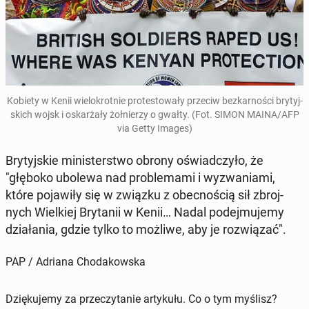
Kobiety w Kenii wie­lo­krot­nie pro­te­sto­wa­ły przeciw bez­kar­no­ści bry­tyj­
skich wojsk i oskar­ża­ły żoł­nie­rzy o gwałty. (Fot. SIMON MAINA/AFP
via Getty Images)
Bry­tyj­skie mi­ni­ster­stwo obrony oświad­czy­ło, że
"głęboko ubolewa nad pro­ble­ma­mi i wy­zwa­nia­mi,
które po­ja­wi­ły się w związku z obec­no­ścią sił zbroj­
nych Wiel­kiej Bry­ta­nii w Kenii… Nadal po­dej­mu­je­my
dzia­ła­nia, gdzie tylko to możliwe, aby je roz­wią­zać".
PAP / Adriana Chodakowska
Dziękujemy za przeczytanie artykułu. Co o tym myślisz?