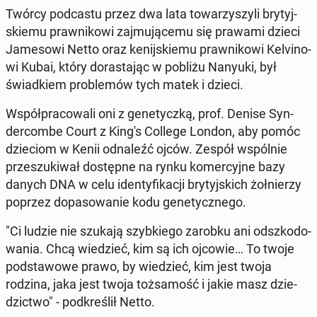
Twórcy pod­ca­stu przez dwa lata to­wa­rzy­szy­li bry­tyj­
skie­mu praw­ni­ko­wi zaj­mu­ją­ce­mu się prawami dzieci
Ja­me­so­wi Netto oraz ke­nij­skie­mu praw­ni­ko­wi Ke­lvi­no­
wi Kubai, który do­ra­sta­jąc w pobliżu Nanyuki, był
świad­kiem pro­ble­mów tych matek i dzieci.
Współ­pra­co­wa­li oni z ge­ne­tycz­ką, prof. Denise Syn­
der­com­be Court z King's College London, aby pomóc
dzie­ciom w Kenii od­na­leźć ojców. Zespół wspól­nie
prze­szu­ki­wał do­stęp­ne na rynku ko­mer­cyj­ne bazy
danych DNA w celu iden­ty­fi­ka­cji bry­tyj­skich żoł­nie­rzy
poprzez do­pa­so­wa­nie kodu ge­ne­tycz­ne­go.
"Ci ludzie nie szukają szyb­kie­go zarobku ani od­szko­do­
wa­nia. Chcą wie­dzieć, kim są ich ojcowie… To twoje
pod­sta­wo­we prawo, by wie­dzieć, kim jest twoja
rodzina, jaka jest twoja toż­sa­mość i jakie masz dzie­
dzic­two" - pod­kre­ślił Netto.