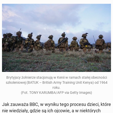
Bry­tyj­scy żoł­nie­rze sta­cjo­nu­ją w Kenii w ramach stałej obec­no­ści
szko­le­nio­wej (BATUK – British Army Tra­ining Unit Kenya) od 1964
roku.
(Fot. TONY KARUMBA/AFP via Getty Images)
Jak zauważa BBC, w wyniku tego procesu dzieci, które
nie wie­dzia­ły, gdzie są ich ojcowie, a w nie­któ­rych