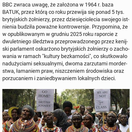
BBC zwraca uwagę, że za­ło­żo­na w 1964 r. baza
BATUK, przez którą co roku prze­wi­ja się ponad 5 tys.
bry­tyj­skich żoł­nie­rzy, przez dzie­się­cio­le­cia swojego ist­
nie­nia budziła poważne kon­tro­wer­sje. Przy­po­mi­na, że
w opu­bli­ko­wa­nym w grudniu 2025 roku ra­por­cie z
dwu­let­nie­go śledz­twa prze­pro­wa­dzo­ne­go przez ke­nij­
ski par­la­ment oskar­żo­no bry­tyj­skich żoł­nie­rzy o za­cho­
wa­nia w ramach "kultury bez­kar­no­ści", co skut­ko­wa­ło
nad­uży­cia­mi sek­su­al­ny­mi, dwoma za­rzu­ta­mi mor­der­
stwa, ła­ma­niem praw, nisz­cze­niem śro­do­wi­ska oraz
po­rzu­ca­niem i za­nie­dby­wa­niem lo­kal­nych dzieci.