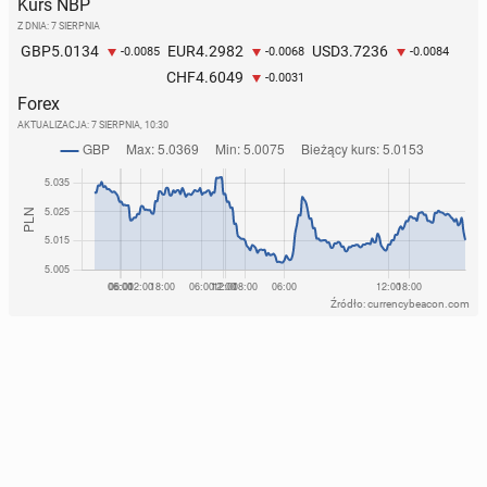
Kurs NBP
Z DNIA: 7 SIERPNIA
5.0134
4.2982
3.7236
GBP
EUR
USD
-0.0085
-0.0068
-0.0084
4.6049
CHF
-0.0031
Forex
AKTUALIZACJA:
7 SIERPNIA, 10:30
Źródło: currencybeacon.com