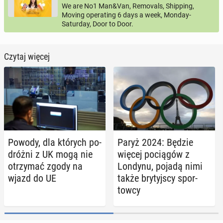
We are No1 Man&Van, Removals, Shipping,
Moving operating 6 days a week, Monday-
Saturday, Door to Door.
Czytaj więcej
Powody, dla których po­
Paryż 2024: Będzie
dróż­ni z UK mogą nie
więcej po­cią­gów z
otrzy­mać zgody na
Londynu, pojadą nimi
wjazd do UE
także bry­tyj­scy spor­
tow­cy