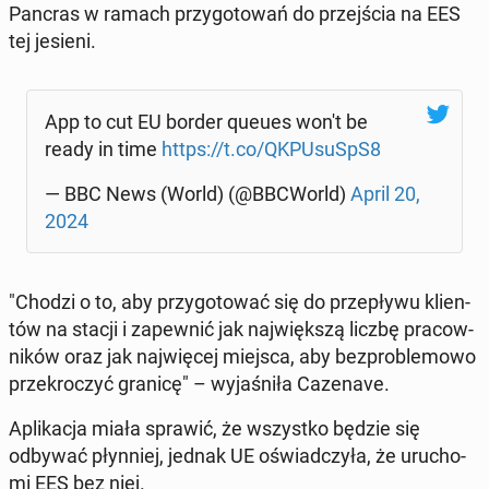
Pancras w ramach przy­go­to­wań do przej­ścia na EES
tej jesieni.
App to cut EU border queues won't be
ready in time
https://t.co/QK­PU­su­SpS8
— BBC News (World) (@BBCWorld)
April 20,
2024
"Chodzi o to, aby przy­go­to­wać się do prze­pły­wu klien­
tów na stacji i za­pew­nić jak naj­więk­szą liczbę pra­cow­
ni­ków oraz jak naj­wię­cej miejsca, aby bez­pro­ble­mo­wo
prze­kro­czyć granicę" – wy­ja­śni­ła Ca­ze­na­ve.
Apli­ka­cja miała sprawić, że wszyst­ko będzie się
odbywać płyn­niej, jednak UE oświad­czy­ła, że uru­cho­
mi EES bez niej.