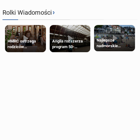
›
Rolki Wiadomości
Najlepsze
HMRC ostrzega
Anglia rozszerza
nadmorskie
rodziców
program 50-
miasteczko blisko
pobierających Child
procentowych
Londynu
Benefit. Mogą być
zniżek kolejowych
zobowiązani do
na 18-latków
zwrotu zasiłku