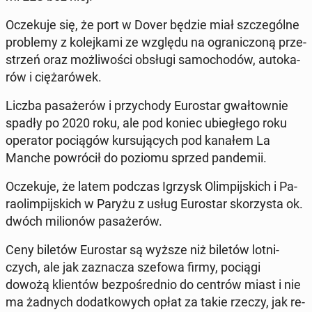
Ocze­ku­je się, że port w Dover będzie miał szcze­gól­ne
pro­ble­my z ko­lej­ka­mi ze względu na ogra­ni­czo­ną prze­
strzeń oraz moż­li­wo­ści obsługi sa­mo­cho­dów, au­to­ka­
rów i cię­ża­ró­wek.
Liczba pa­sa­że­rów i przy­cho­dy Eu­ro­star gwał­tow­nie
spadły po 2020 roku, ale pod koniec ubie­głe­go roku
ope­ra­tor po­cią­gów kur­su­ją­cych pod kanałem La
Manche po­wró­cił do poziomu sprzed pan­de­mii.
Ocze­ku­je, że latem podczas Igrzysk Olim­pij­skich i Pa­
ra­olim­pij­skich w Paryżu z usług Eu­ro­star sko­rzy­sta ok.
dwóch mi­lio­nów pa­sa­że­rów.
Ceny biletów Eu­ro­star są wyższe niż biletów lot­ni­
czych, ale jak za­zna­cza szefowa firmy, pociągi
dowożą klien­tów bez­po­śred­nio do centrów miast i nie
ma żadnych do­dat­ko­wych opłat za takie rzeczy, jak re­