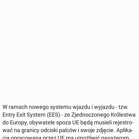
W ramach nowego systemu wjazdu i wyjazdu - tzw.
Entry Exit System (EES) - ze Zjed­no­czo­ne­go Kró­le­stwa
do Europy, oby­wa­te­le spoza UE będą musieli re­je­stro­
wać na granicy odciski palców i swoje zdjęcie. Apli­ka­
cja opra­co­wa­na przez UE ma umoż­li­wić pa­sa­że­rom