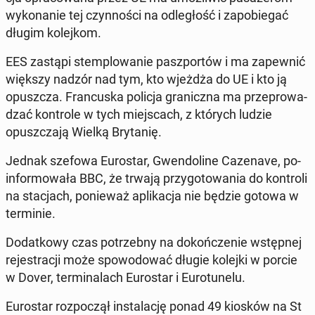
wy­ko­na­nie tej czyn­no­ści na od­le­głość i za­po­bie­gać
długim ko­lej­kom.
EES zastąpi stem­plo­wa­nie pasz­por­tów i ma za­pew­nić
większy nadzór nad tym, kto wjeżdża do UE i kto ją
opusz­cza. Fran­cu­ska policja gra­nicz­na ma prze­pro­wa­
dzać kon­tro­le w tych miej­scach, z których ludzie
opusz­cza­ją Wielką Bry­ta­nię.
Jednak szefowa Eu­ro­star, Gwen­do­li­ne Ca­ze­na­ve, po­
in­for­mo­wa­ła BBC, że trwają przy­go­to­wa­nia do kon­tro­li
na sta­cjach, po­nie­waż apli­ka­cja nie będzie gotowa w
ter­mi­nie.
Do­dat­ko­wy czas po­trzeb­ny na do­koń­cze­nie wstęp­nej
re­je­stra­cji może spo­wo­do­wać długie kolejki w porcie
w Dover, ter­mi­na­lach Eu­ro­star i Eu­ro­tu­ne­lu.
Eu­ro­star roz­po­czął in­sta­la­cję ponad 49 kiosków na St