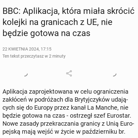
BBC: Apli­ka­cja, która miała skrócić
kolejki na gra­ni­cach z UE, nie
będzie gotowa na czas
22 KWIETNIA 2024, 17:15
Ten tekst przeczytasz w 2 minuty
Apli­ka­cja za­pro­jek­to­wa­na w celu ogra­ni­cze­nia
za­kłó­ceń w po­dró­żach dla Bry­tyj­czy­ków uda­ją­
cych się do Europy przez kanał La Manche, nie
będzie gotowa na czas - ostrzegł szef Eu­ro­star.
Nowe zasady prze­kra­cza­nia granicy z Unią Eu­ro­
pej­ską mają wejść w życie w paź­dzier­ni­ku br.