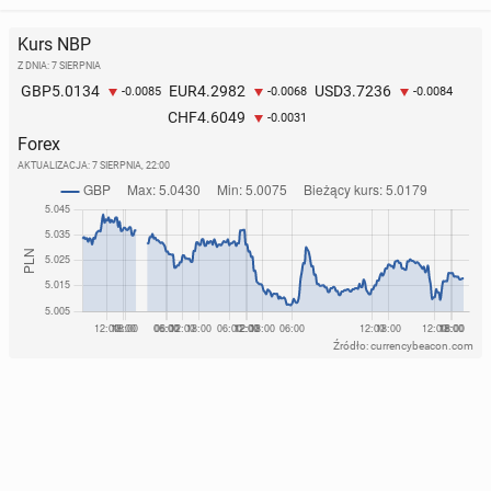
Kurs NBP
Z DNIA: 7 SIERPNIA
5.0134
4.2982
3.7236
GBP
EUR
USD
-0.0085
-0.0068
-0.0084
4.6049
CHF
-0.0031
Forex
AKTUALIZACJA:
7 SIERPNIA, 22:00
Źródło: currencybeacon.com