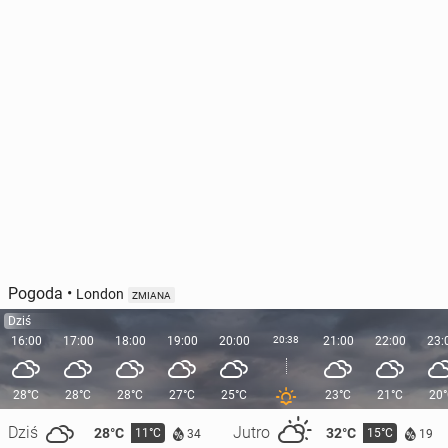
Pogoda
•
London
ZMIANA
Dziś
16:00
17:00
18:00
19:00
20:00
20:38
21:00
22:00
23:
28°C
28°C
28°C
27°C
25°C
23°C
21°C
20
Dziś
Jutro
28°C
32°C
11°C
15°C
34
19