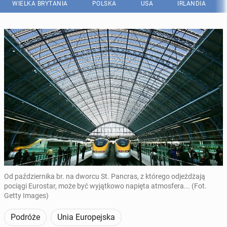
WIELKA BRYTANIA
POLSKA
USA
IRLANDIA
Od października br. na dworcu St. Pancras, z którego odjeżdżają
pociągi Eurostar, może być wyjątkowo napięta atmosfera... (Fot.
Getty Images)
Podróże
Unia Europejska