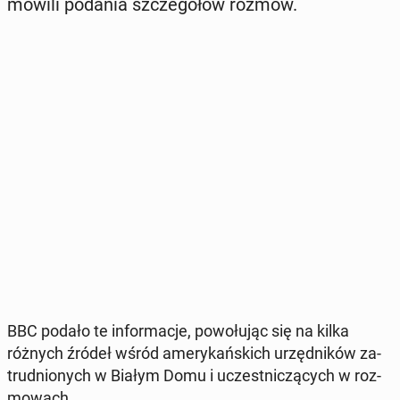
mó­wi­li podania szcze­gó­łów rozmów.
BBC podało te in­for­ma­cje, po­wo­łu­jąc się na kilka
różnych źródeł wśród ame­ry­kań­skich urzęd­ni­ków za­
trud­nio­nych w Białym Domu i uczest­ni­czą­cych w roz­
mo­wach.