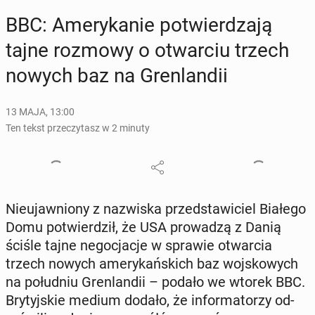
BBC: Ame­ry­ka­nie po­twier­dza­ją
tajne rozmowy o otwar­ciu trzech
nowych baz na Gren­lan­dii
13 MAJA, 13:00
Ten tekst przeczytasz w 2 minuty
Nie­ujaw­nio­ny z na­zwi­ska przed­sta­wi­ciel Białego
Domu po­twier­dził, że USA pro­wa­dzą z Danią
ściśle tajne ne­go­cja­cje w sprawie otwar­cia
trzech nowych ame­ry­kań­skich baz woj­sko­wych
na po­łu­dniu Gren­lan­dii – podało we wtorek BBC.
Bry­tyj­skie medium dodało, że in­for­ma­to­rzy od­