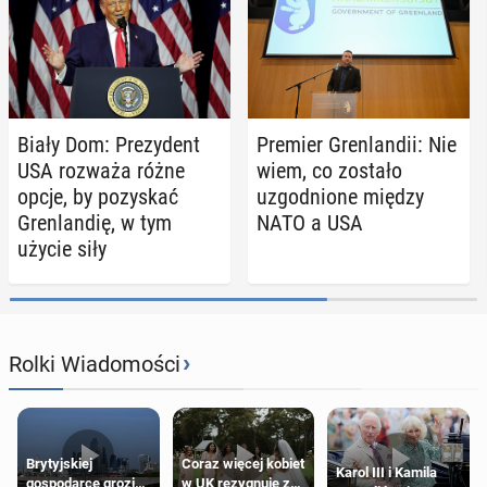
Biały Dom: Pre­zy­dent
Premier Gren­lan­dii: Nie
USA rozważa różne
wiem, co zostało
opcje, by po­zy­skać
uzgod­nio­ne między
Gren­lan­dię, w tym
NATO a USA
użycie siły
›
Rolki Wiadomości
Brytyjskiej
Coraz więcej kobiet
Karol III i Kamila
gospodarce grozi
w UK rezygnuje z