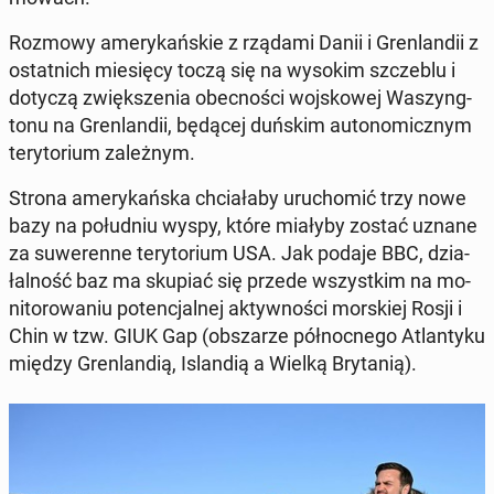
Rozmowy ame­ry­kań­skie z rządami Danii i Gren­lan­dii z
ostat­nich mie­się­cy toczą się na wysokim szcze­blu i
dotyczą zwięk­sze­nia obec­no­ści woj­sko­wej Wa­szyng­
to­nu na Gren­lan­dii, będącej duńskim au­to­no­micz­nym
te­ry­to­rium za­leż­nym.
Strona ame­ry­kań­ska chcia­ła­by uru­cho­mić trzy nowe
bazy na po­łu­dniu wyspy, które miałyby zostać uznane
za su­we­ren­ne te­ry­to­rium USA. Jak podaje BBC, dzia­
łal­ność baz ma skupiać się przede wszyst­kim na mo­
ni­to­ro­wa­niu po­ten­cjal­nej ak­tyw­no­ści mor­skiej Rosji i
Chin w tzw. GIUK Gap (ob­sza­rze pół­noc­ne­go Atlan­ty­ku
między Gren­lan­dią, Is­lan­dią a Wielką Bry­ta­nią).