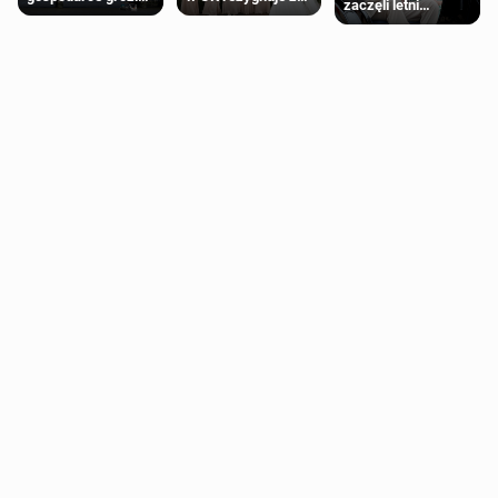
zaczęli letni
recesja, jeśli
roli druhny na
odpoczynek po
kryzys na Bliskim
ślubie
Igrzyskach
Wschodzie się
Wspólnoty w
przedłuży
Glasgow