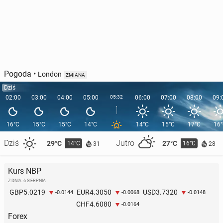
Pogoda
•
London
ZMIANA
Dziś
02:00
03:00
04:00
05:00
05:32
06:00
07:00
08:00
09:
16°C
15°C
15°C
14°C
14°C
15°C
17°C
16
Dziś
Jutro
29°C
27°C
14°C
16°C
31
28
Kurs NBP
Z DNIA: 6 SIERPNIA
5.0219
4.3050
3.7320
GBP
EUR
USD
-0.0144
-0.0068
-0.0148
4.6080
CHF
-0.0164
Forex