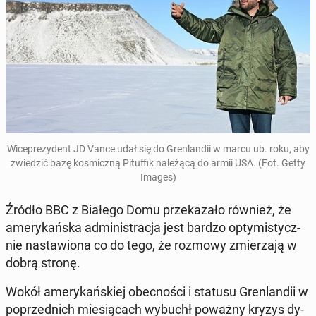
Wi­ce­pre­zy­dent JD Vance udał się do Gren­lan­dii w marcu ub. roku, aby
zwie­dzić bazę ko­smicz­ną Pi­tuf­fik na­le­żą­cą do armii USA. (Fot. Getty
Images)
Źródło BBC z Białego Domu prze­ka­za­ło również, że
ame­ry­kań­ska ad­mi­ni­stra­cja jest bardzo opty­mi­stycz­
nie na­sta­wio­na co do tego, że rozmowy zmie­rza­ją w
dobrą stronę.
Wokół ame­ry­kań­skiej obec­no­ści i statusu Gren­lan­dii w
po­przed­nich mie­sią­cach wybuchł poważny kryzys dy­