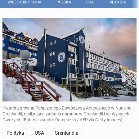
WIELKA BRYTANIA
POLSKA
USA
IRLANDIA
Kwatera główna Połączonego Dowództwa Arktycznego w Nuuk na
Grenlandii, realizująca zadania obronne w Grenlandii i na Wyspach
Owczych. (Fot. Alessandro Rampazzo / AFP via Getty Images)
Polityka
USA
Grenlandia