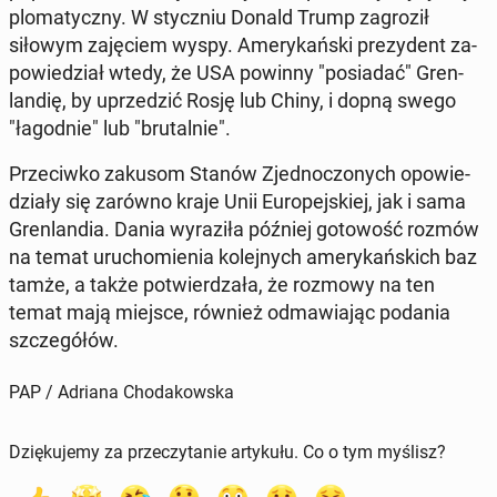
plo­ma­tycz­ny. W stycz­niu Donald Trump za­gro­ził
siłowym za­ję­ciem wyspy. Ame­ry­kań­ski pre­zy­dent za­
po­wie­dział wtedy, że USA powinny "po­sia­dać" Gren­
lan­dię, by uprze­dzić Rosję lub Chiny, i dopną swego
"ła­god­nie" lub "bru­tal­nie".
Prze­ciw­ko zakusom Stanów Zjed­no­czo­nych opo­wie­
dzia­ły się zarówno kraje Unii Eu­ro­pej­skiej, jak i sama
Gren­lan­dia. Dania wy­ra­zi­ła później go­to­wość rozmów
na temat uru­cho­mie­nia ko­lej­nych ame­ry­kań­skich baz
tamże, a także po­twier­dza­ła, że rozmowy na ten
temat mają miejsce, również od­ma­wia­jąc podania
szcze­gó­łów.
PAP / Adriana Chodakowska
Dziękujemy za przeczytanie artykułu. Co o tym myślisz?