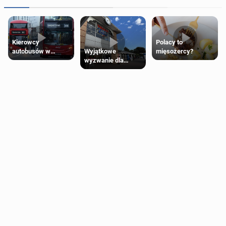
Kierowcy
Polacy to
Wyjątkowe
autobusów w
mięsożercy?
wyzwanie dla
Londynie
posiadaczy kart
zapowiadają strajki
Tesco Clubcard!