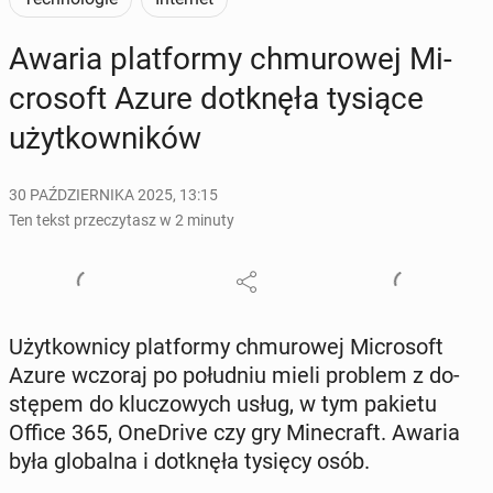
Awaria plat­for­my chmu­ro­wej Mi­
cro­soft Azure do­tknę­ła tysiące
użyt­kow­ni­ków
30 PAŹDZIERNIKA 2025, 13:15
Ten tekst przeczytasz w 2 minuty
Użyt­kow­ni­cy plat­for­my chmu­ro­wej Mi­cro­soft
Azure wczoraj po po­łu­dniu mieli problem z do­
stę­pem do klu­czo­wych usług, w tym pakietu
Office 365, One­Dri­ve czy gry Mi­ne­craft. Awaria
była glo­bal­na i do­tknę­ła tysięcy osób.