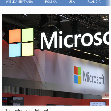
WIELKA BRYTANIA
POLSKA
USA
IRLANDIA
Microsoft z ok. 20-proc. udziałem w rynku jest drugim największym
na świecie dostawcą usług chmurowych - po Amazon Web Services.
(Fot. Getty Images)
Technologie
Internet