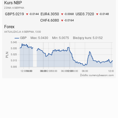
Kurs NBP
Z DNIA: 6 SIERPNIA
5.0219
4.3050
3.7320
GBP
EUR
USD
-0.0144
-0.0068
-0.0148
4.6080
CHF
-0.0164
Forex
AKTUALIZACJA:
6 SIERPNIA, 13:00
Źródło: currencybeacon.com