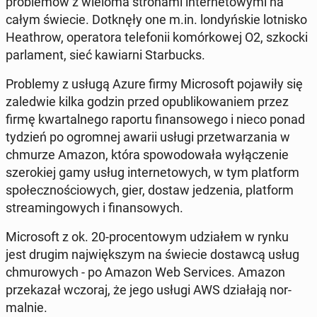
pro­ble­mów z wieloma stro­na­mi in­ter­ne­to­wy­mi na
całym świecie. Do­tknę­ły one m.in. lon­dyń­skie lot­ni­sko
He­ath­row, ope­ra­to­ra te­le­fo­nii ko­mór­ko­wej O2, szkocki
par­la­ment, sieć ka­wiar­ni Star­bucks.
Pro­ble­my z usługą Azure firmy Mi­cro­soft po­ja­wi­ły się
za­le­d­wie kilka godzin przed opu­bli­ko­wa­niem przez
firmę kwar­tal­ne­go raportu fi­nan­so­we­go i nieco ponad
tydzień po ogrom­nej awarii usługi prze­twa­rza­nia w
chmurze Amazon, która spo­wo­do­wa­ła wy­łą­cze­nie
sze­ro­kiej gamy usług in­ter­ne­to­wych, w tym plat­form
spo­łecz­no­ścio­wych, gier, dostaw je­dze­nia, plat­form
stre­amin­go­wych i fi­nan­so­wych.
Mi­cro­soft z ok. 20-pro­cen­to­wym udzia­łem w rynku
jest drugim naj­więk­szym na świecie do­staw­cą usług
chmu­ro­wych - po Amazon Web Se­rvi­ces. Amazon
prze­ka­zał wczoraj, że jego usługi AWS dzia­ła­ją nor­
mal­nie.