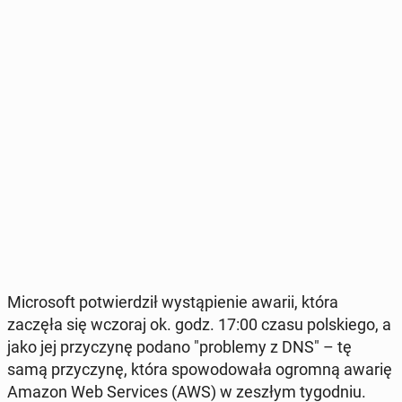
Mi­cro­soft po­twier­dził wy­stą­pie­nie awarii, która
zaczęła się wczoraj ok. godz. 17:00 czasu pol­skie­go, a
jako jej przy­czy­nę podano "pro­ble­my z DNS" – tę
samą przy­czy­nę, która spo­wo­do­wa­ła ogromną awarię
Amazon Web Se­rvi­ces (AWS) w zeszłym ty­go­dniu.