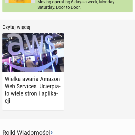
Moving operating 6 days a week, Monday-
Saturday, Door to Door.
Czytaj więcej
Wielka awaria Amazon
Web Se­rvi­ces. Ucier­pia­
ło wiele stron i apli­ka­
cji
›
Rolki Wiadomości