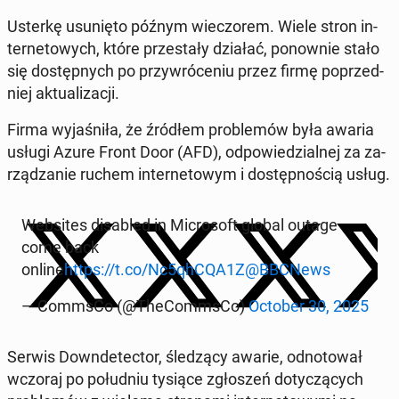
Usterkę usu­nię­to późnym wie­czo­rem. Wiele stron in­
ter­ne­to­wych, które prze­sta­ły działać, po­now­nie stało
się do­stęp­nych po przy­wró­ce­niu przez firmę po­przed­
niej ak­tu­ali­za­cji.
Firma wy­ja­śni­ła, że źródłem pro­ble­mów była awaria
usługi Azure Front Door (AFD), od­po­wie­dzial­nej za za­
rzą­dza­nie ruchem in­ter­ne­to­wym i do­stęp­no­ścią usług.
We­bsi­tes di­sa­bled in Mi­cro­soft global outage
come back
online
https://t.co/Nc5qhCQA1Z
@BBCNews
— CommsCo (@The­Com­m­sCo)
October 30, 2025
Serwis Do­wn­de­tec­tor, śle­dzą­cy awarie, od­no­to­wał
wczoraj po po­łu­dniu tysiące zgło­szeń do­ty­czą­cych