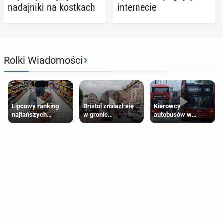
na­daj­ni­ki na kost­kach
in­ter­ne­cie
›
Rolki Wiadomości
Lipcowy ranking
Bristol znalazł się
Kierowcy
najtańszych
w gronie
autobusów w
supermarketów
najlepszych
Londynie
kierunków podróży
zapowiadają strajki
na świecie