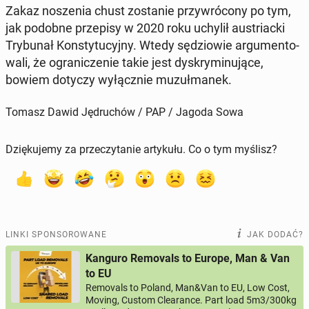
Zakaz no­sze­nia chust zo­sta­nie przy­wró­co­ny po tym,
jak podobne prze­pi­sy w 2020 roku uchylił au­striac­ki
Try­bu­nał Kon­sty­tu­cyj­ny. Wtedy sę­dzio­wie ar­gu­men­to­
wa­li, że ogra­ni­cze­nie takie jest dys­kry­mi­nu­ją­ce,
bowiem dotyczy wy­łącz­nie mu­zuł­ma­nek.
Tomasz Dawid Jędruchów / PAP / Jagoda Sowa
Dziękujemy za przeczytanie artykułu. Co o tym myślisz?
LINKI SPONSOROWANE
JAK DODAĆ?
Kanguro Removals to Europe, Man & Van
to EU
Removals to Poland, Man&Van to EU, Low Cost,
Moving, Custom Clearance. Part load 5m3/300kg