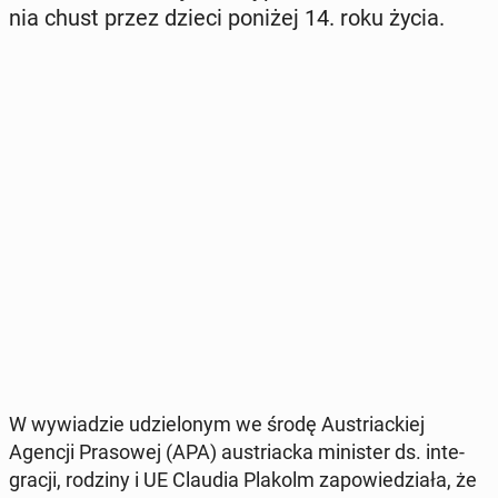
nia chust przez dzieci poniżej 14. roku życia.
W wy­wia­dzie udzie­lo­nym we środę Au­striac­kiej
Agencji Pra­so­wej (APA) au­striac­ka mi­ni­ster ds. in­te­
gra­cji, rodziny i UE Claudia Plakolm za­po­wie­dzia­ła, że