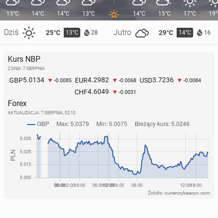
13°C
14°C
14°C
13°C
14°C
15°C
17°C
19
Dziś
Jutro
25°C
29°C
13°C
14°C
28
16
Kurs NBP
Z DNIA: 7 SIERPNIA
5.0134
4.2982
3.7236
GBP
EUR
USD
-0.0085
-0.0068
-0.0084
4.6049
CHF
-0.0031
Forex
AKTUALIZACJA:
7 SIERPNIA, 02:10
Źródło: currencybeacon.com