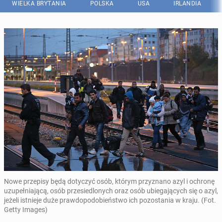
WIELKA BRYTANIA
POLSKA
USA
IRLANDIA
Nowe przepisy będą dotyczyć osób, którym przyznano azyl i ochronę
uzupełniającą, osób przesiedlonych oraz osób ubiegających się o azyl,
jeżeli istnieje duże prawdopodobieństwo ich pozostania w kraju. (Fot.
Getty Images)