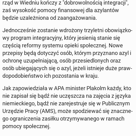
rząd w Wiedniu kończy z "do­bro­wol­no­ścią in­te­gra­cji",
zaś wy­so­kość pomocy fi­nan­so­wej dla azy­lan­tów
będzie uza­leż­nio­na od za­an­ga­żo­wa­nia.
Jed­no­cze­śnie zo­sta­nie wdro­żo­ny trzy­let­ni obo­wiąz­ko­
wy program in­te­gra­cyj­ny, który je­sie­nią stanie się
częścią reformy systemu opieki spo­łecz­nej. Nowe
prze­pi­sy będą do­ty­czyć osób, którym przy­zna­no azyl i
ochronę uzu­peł­nia­ją­cą, osób prze­sie­dlo­nych oraz
osób ubie­ga­ją­cych się o azyl, jeżeli ist­nie­je duże praw­
do­po­do­bień­stwo ich po­zo­sta­nia w kraju.
Jak za­po­wie­dzia­ła w APA mi­ni­ster Plakolm każdy, kto
nie zapisał się bądź nie uczęsz­cza na zajęcia z języka
nie­miec­kie­go, bądź nie za­re­je­stru­je się w Pu­blicz­nym
Urzę­dzie Pracy (AMS), może spo­dzie­wać się znacz­ne­
go ogra­ni­cze­nia zasiłku otrzy­my­wa­ne­go w ramach
pomocy spo­łecz­nej.