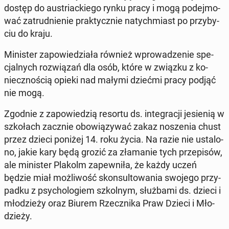
dostęp do au­striac­kie­go rynku pracy i mogą po­dej­mo­
wać za­trud­nie­nie prak­tycz­nie na­tych­miast po przy­by­
ciu do kraju.
Mi­ni­ster za­po­wie­dzia­ła również wpro­wa­dze­nie spe­
cjal­nych roz­wią­zań dla osób, które w związku z ko­
niecz­no­ścią opieki nad małymi dziećmi pracy podjąć
nie mogą.
Zgodnie z za­po­wie­dzią resortu ds. in­te­gra­cji je­sie­nią w
szko­łach zacznie obo­wią­zy­wać zakaz no­sze­nia chust
przez dzieci poniżej 14. roku życia. Na razie nie usta­lo­
no, jakie kary będą grozić za zła­ma­nie tych prze­pi­sów,
ale mi­ni­ster Plakolm za­pew­ni­ła, że każdy uczeń
będzie miał moż­li­wość skon­sul­to­wa­nia swojego przy­
pad­ku z psy­cho­lo­giem szkol­nym, służ­ba­mi ds. dzieci i
mło­dzie­ży oraz Biurem Rzecz­ni­ka Praw Dzieci i Mło­
dzie­ży.