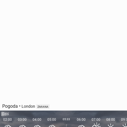
Pogoda
•
London
ZMIANA
Dziś
02:00
03:00
04:00
05:00
05:33
06:00
07:00
08:00
09: