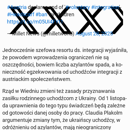
#Austria
dec­la­res end of '
#vo­lun­ta­ry
#in­te­gra­tion
'-
#He­ad­scarf
#ban
for chil­dren
https://t.co/m05UI4FYt1
— Millet News (@mil­le­tworld)
August 28, 2025
Jed­no­cze­śnie szefowa resortu ds. in­te­gra­cji wy­ja­śni­ła,
że powodem wpro­wa­dze­nia ogra­ni­czeń nie są
oszczęd­no­ści, bowiem liczba azy­lan­tów spada, a ko­
niecz­ność eg­ze­kwo­wa­nia od uchodź­ców in­te­gra­cji z
au­striac­kim spo­łe­czeń­stwem.
Rząd w Wiedniu zmieni też zasady przy­zna­wa­nia
zasiłku ro­dzin­ne­go uchodź­com z Ukrainy. Od 1 li­sto­pa­
da upraw­nie­nia do tego typu świad­czeń będą zależne
od go­to­wo­ści danej osoby do pracy. Claudia Plakolm
ar­gu­men­tu­je zmiany tym, że ukra­iń­scy uchodź­cy, w
od­róż­nie­niu od azy­lan­tów, mają nie­ogra­ni­czo­ny