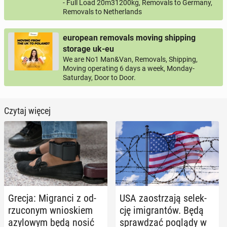
- Full Load 20m31200kg, Removals to Germany,
Removals to Netherlands
european removals moving shipping
storage uk-eu
We are No1 Man&Van, Removals, Shipping,
Moving operating 6 days a week, Monday-
Saturday, Door to Door.
Czytaj więcej
Grecja: Mi­gran­ci z od­
USA za­ostrza­ją se­lek­
rzu­co­nym wnio­skiem
cję imi­gran­tów. Będą
azy­lo­wym będą nosić
spraw­dzać poglądy w