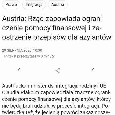
Prawo
Imigracja
Austria
Austria: Rząd za­po­wia­da ogra­ni­
cze­nie pomocy fi­nan­so­wej i za­
ostrze­nie prze­pi­sów dla azy­lan­tów
29 SIERPNIA 2025, 10:30
Ten tekst przeczytasz w 3 minuty
Au­striac­ka mi­ni­ster ds. in­te­gra­cji, rodziny i UE
Claudia Plakolm za­po­wie­dzia­ła znaczne ogra­ni­
cze­nie pomocy fi­nan­so­wej dla azy­lan­tów, którzy
nie będą brali udziału w pro­ce­sie in­te­gra­cji. Po­
twier­dzi­ła też, że je­sie­nią powróci zakaz no­sze­