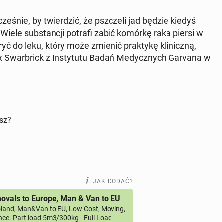
­śnie, by twier­dzić, że psz­cze­li jad będzie kiedyś
iele sub­stan­cji potrafi zabić komórkę raka piersi w
ryć do leku, który może zmienić prak­ty­kę kli­nicz­ną,
 Swar­brick z In­sty­tu­tu Badań Me­dycz­nych Garvana w
isz?
JAK DODAĆ?
vals to Europe, Man & Van to EU
land, Man&Van to EU, Low Cost, Moving,
ce. Part load 5m3/300kg - Full Load