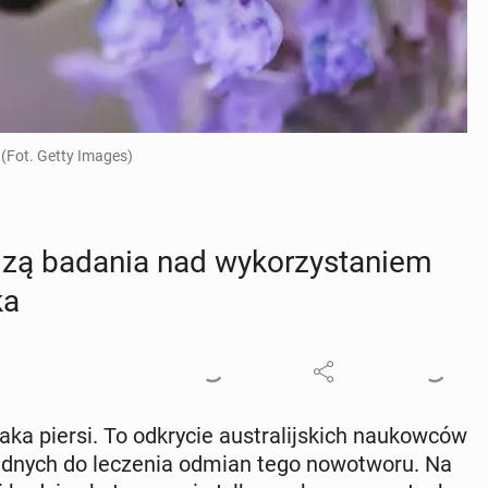
 (Fot. Getty Images)
a­dzą badania nad wy­ko­rzy­sta­niem
ka
ka piersi. To od­kry­cie au­stra­lij­skich na­ukow­ców
d­nych do le­cze­nia odmian tego no­wo­two­ru. Na