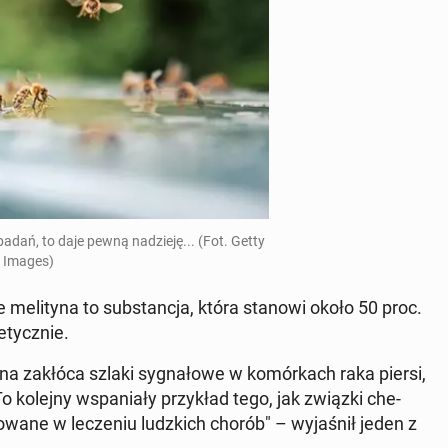
dań, to daje pewną na­dzie­ję... (Fot. Getty
Images)
we me­li­ty­na to sub­stan­cja, która stanowi około 50 proc.
­tycz­nie.
­na zakłóca szlaki sy­gna­ło­we w ko­mór­kach raka piersi,
. To kolejny wspa­nia­ły przy­kład tego, jak związki che­
wa­ne w le­cze­niu ludz­kich chorób" – wy­ja­śnił jeden z