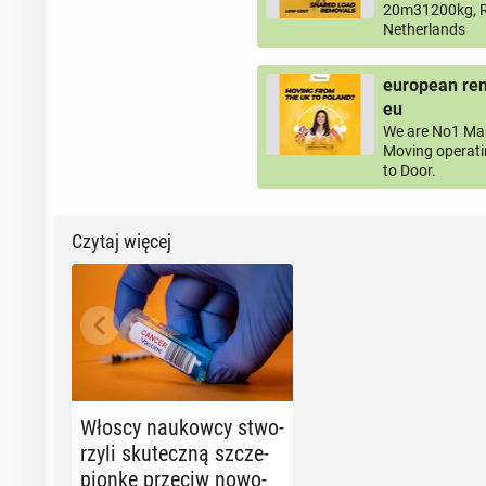
20m31200kg, R
Netherlands
european rem
eu
We are No1 Man
Moving operati
to Door.
Czytaj więcej
Włoscy na­ukow­cy stwo­
rzy­li sku­tecz­ną szcze­
pion­kę przeciw no­wo­