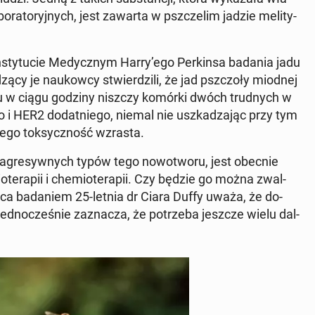
bo­ra­to­ryj­nych, jest zawarta w psz­cze­lim jadzie me­li­ty­
 In­sty­tu­cie Me­dycz­nym Harry’ego Per­kin­sa badania jadu
ą­cy je na­ukow­cy stwier­dzi­li, że jad psz­czo­ły miodnej
niu w ciągu godziny niszczy komórki dwóch trud­nych w
­go i HER2 do­dat­nie­go, niemal nie uszka­dza­jąc przy tym
ego tok­sycz­ność wzrasta.
ej agre­syw­nych typów tego no­wo­two­ru, jest obecnie
­te­ra­pii i che­mio­te­ra­pii. Czy będzie go można zwal­
­ją­ca ba­da­niem 25-letnia dr Ciara Duffy uważa, że do­
jed­no­cze­śnie za­zna­cza, że po­trze­ba jeszcze wielu dal­