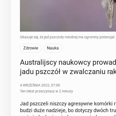
Okazuje się, że jad pszczoły miodnej ma ogromny potencjał.
Zdrowie
Nauka
Au­stra­lij­scy na­ukow­cy pro­w
jadu pszczół w zwal­cza­niu ra
4 WRZEŚNIA 2022, 07:00
Ten tekst przeczytasz w 2 minuty
Jad psz­cze­li niszczy agre­syw­ne komórki ra
budzi duże na­dzie­je, bo dotyczy dwóch tru