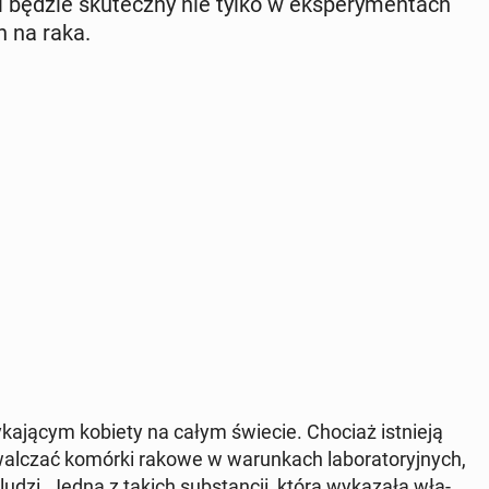
 będzie sku­tecz­ny nie tylko w eks­pe­ry­men­tach
ch na raka.
­ka­ją­cym kobiety na całym świecie. Chociaż ist­nie­ją
­czać komórki rakowe w wa­run­kach la­bo­ra­to­ryj­nych,
ludzi. Jedną z takich sub­stan­cji, która wy­ka­za­ła wła­