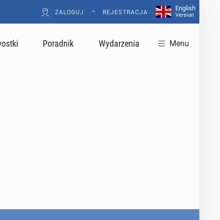
English
•
ZALOGUJ
REJESTRACJA
Version
ostki
Poradnik
Wydarzenia
Menu