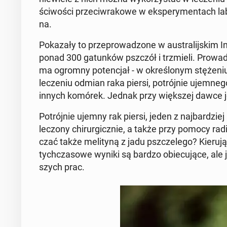
ści­wo­ści prze­ciw­ra­ko­we w eks­pe­ry­men­tach la­
na.
Po­ka­za­ły to prze­pro­wa­dzo­ne w au­stra­lij­skim
ponad 300 ga­tun­ków pszczół i trzmie­li. Pro­wa­dz
ma ogromny po­ten­cjał - w okre­ślo­nym stę­że­
le­cze­niu odmian raka piersi, po­trój­nie ujem­ne
innych komórek. Jednak przy więk­szej dawce j
Po­trój­nie ujemny rak piersi, jeden z naj­bar­dzi
leczony chi­rur­gicz­nie, a także przy pomocy ra­dio
czać także me­li­ty­ną z jadu psz­cze­le­go? Kie­ru
tych­cza­so­we wyniki są bardzo obie­cu­ją­ce, ale 
szych prac.