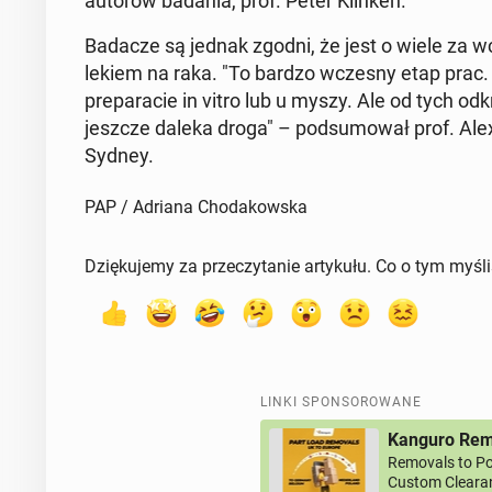
autorów badania, prof. Peter Klinken.
Badacze są jednak zgodni, że jest o wiele za wcze
lekiem na raka. "To bardzo wczesny etap prac. W
pre­pa­ra­cie in vitro lub u myszy. Ale od tych odk
jeszcze daleka droga" – pod­su­mo­wał prof. Alex
Sydney.
PAP / Adriana Chodakowska
Dziękujemy za przeczytanie artykułu. Co o tym myśl
LINKI SPONSOROWANE
Kanguro Remo
Removals to Po
Custom Clearan