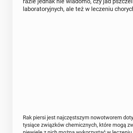
razie jednak nie wiadomo, czy jad psz­cze­li
la­bo­ra­to­ryj­nych, ale też w le­cze­niu chory
Rak piersi jest naj­częst­szym no­wo­two­rem do­ty
tysiące związ­ków che­micz­nych, które mogą zwal
nie­wie­le z nich można wy­ko­rzy­stać w le­cze­niu 