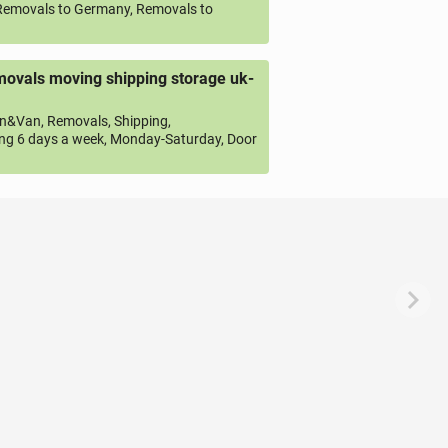
emovals to Germany, Removals to
ovals moving shipping storage uk-
&Van, Removals, Shipping,
ng 6 days a week, Monday-Saturday, Door