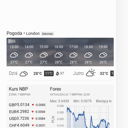
Pogoda
•
London
ZMIANA
Dziś
13:00
14:00
15:00
16:00
17:00
18:00
19:00
20:00
27°C
27°C
27°C
28°C
28°C
28°C
26°C
24°C
Dziś
Jutro
28°C
32°C
11°C
14°C
37
Kurs NBP
Forex
Z DNIA: 7 SIERPNIA
AKTUALIZACJA:
7 SIERPNIA, 22:00
5.0134
GBP
-0.0085
4.2982
EUR
-0.0068
3.7236
USD
-0.0084
4.6049
CHF
-0.0031