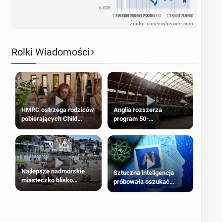
Źródło: currencybeacon.com
›
Rolki Wiadomości
HMRC ostrzega rodziców
Anglia rozszerza
pobierających Child
program 50-
Benefit. Mogą być
procentowych zniżek
zobowiązani do zwrotu
kolejowych na 18-latków
zasiłku
Najlepsze nadmorskie
Sztuczna inteligencja
miasteczko blisko
próbowała oszukać
Londynu
człowieka