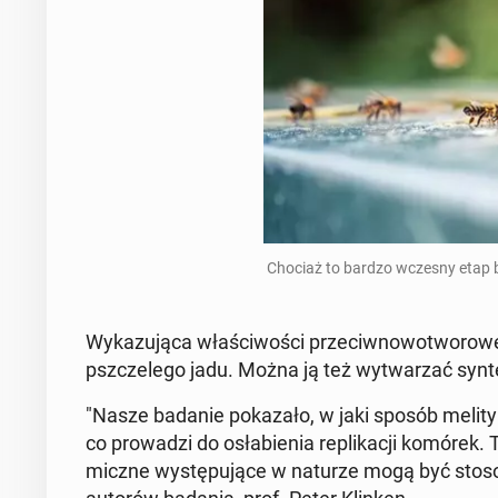
Chociaż to bardzo wczesny etap ba
Wy­ka­zu­ją­ca wła­ści­wo­ści prze­ciw­no­wo­two­ro­
psz­cze­le­go jadu. Można ją też wy­twa­rzać syn­te
"Nasze badanie po­ka­za­ło, w jaki sposób me­li­ty
co pro­wa­dzi do osła­bie­nia re­pli­ka­cji komórek
micz­ne wy­stę­pu­ją­ce w naturze mogą być sto­so­