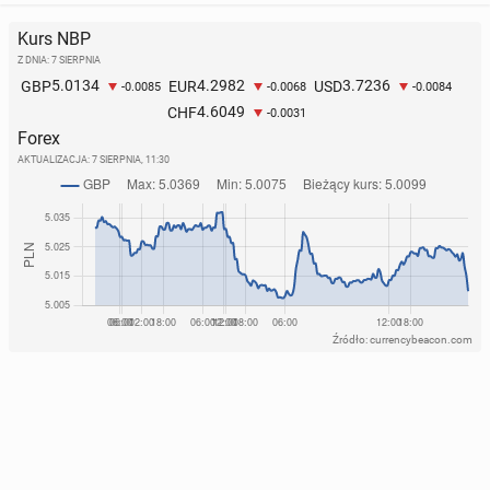
Kurs NBP
Z DNIA: 7 SIERPNIA
5.0134
4.2982
3.7236
GBP
EUR
USD
-0.0085
-0.0068
-0.0084
4.6049
CHF
-0.0031
Forex
AKTUALIZACJA:
7 SIERPNIA, 11:30
Źródło: currencybeacon.com