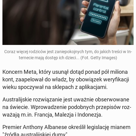
Coraz więcej ro­dzi­ców jest za­nie­po­koj­nych tym, do jakich treści w In­
ter­ne­cie mają dostęp ich dzieci... (Fot. Getty Images)
Koncern Meta, który usunął dotąd ponad pół miliona
kont, za­ape­lo­wał do władz, by obo­wią­zek we­ry­fi­ka­cji
wieku spo­czy­wał na skle­pach z apli­ka­cja­mi.
Au­stra­lij­skie roz­wią­za­nie jest uważnie ob­ser­wo­wa­ne
na świecie. Wpro­wa­dze­nie po­dob­nych prze­pi­sów roz­
wa­ża­ją m.in. Francja, Malezja i In­do­ne­zja.
Premier Anthony Al­ba­ne­se okre­ślił le­gi­sla­cję mianem
"źródła au­stra­lij­skiej dumy".