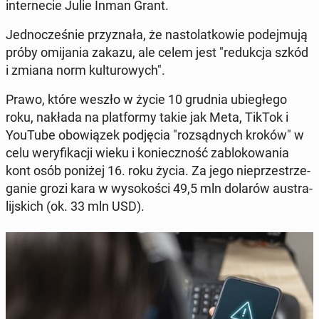
in­ter­ne­cie Julie Inman Grant.
Jed­no­cze­śnie przy­zna­ła, że na­sto­lat­ko­wie po­dej­mu­ją
próby omi­ja­nia zakazu, ale celem jest "re­duk­cja szkód
i zmiana norm kul­tu­ro­wych".
Prawo, które weszło w życie 10 grudnia ubie­głe­go
roku, nakłada na plat­for­my takie jak Meta, TikTok i
YouTube obo­wią­zek pod­ję­cia "roz­sąd­nych kroków" w
celu we­ry­fi­ka­cji wieku i ko­niecz­ność za­blo­ko­wa­nia
kont osób poniżej 16. roku życia. Za jego nie­prze­strze­
ga­nie grozi kara w wy­so­ko­ści 49,5 mln dolarów au­stra­
lij­skich (ok. 33 mln USD).