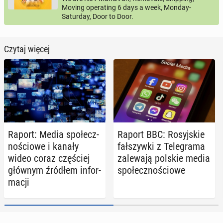
Moving operating 6 days a week, Monday-
Saturday, Door to Door.
Czytaj więcej
Raport: Media spo­łecz­
Raport BBC: Ro­syj­skie
no­ścio­we i kanały
fał­szyw­ki z Te­le­gra­ma
wideo coraz czę­ściej
za­le­wa­ją polskie media
głównym źródłem in­for­
spo­łecz­no­ścio­we
ma­cji