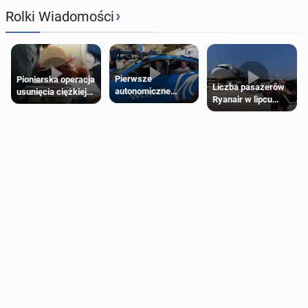
›
Rolki Wiadomości
Pierwsze
Pionierska operacja
Liczba pasażerów
autonomiczne
usunięcia ciężkiej
Ryanair w lipcu
Ubery pojawią się
wady wrodzonej
pobiła rekord
w Londynie jeszcze
płodu w łonie matki
tego lata