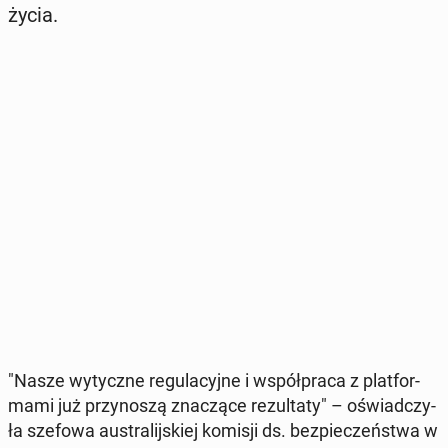
życia.
"Nasze wy­tycz­ne re­gu­la­cyj­ne i współ­pra­ca z plat­for­
ma­mi już przy­no­szą zna­czą­ce re­zul­ta­ty" – oświad­czy­
ła szefowa au­stra­lij­skiej komisji ds. bez­pie­czeń­stwa w