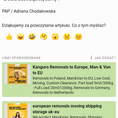
PAP / Adriana Chodakowska
Dziękujemy za przeczytanie artykułu. Co o tym myślisz?
LINKI SPONSOROWANE
JAK DODAĆ?
Kanguro Removals to Europe, Man & Van
to EU
Removals to Poland, Man&Van to EU, Low Cost,
Moving, Custom Clearance. Part load 5m3/300kg
- Full Load 20m31200kg, Removals to Germany,
Removals to Netherlands
european removals moving shipping
storage uk-eu
We are No1 Man&Van, Removals, Shipping,