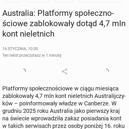
Au­stra­lia: Plat­for­my spo­łecz­no­
ścio­we za­blo­ko­wa­ły dotąd 4,7 mln
kont nie­let­nich
16 STYCZNIA, 10:30
Ten tekst przeczytasz w 1 minutę
Plat­for­my spo­łecz­no­ścio­we w ciągu mie­sią­ca
za­blo­ko­wa­ły 4,7 mln kont nie­let­nich Au­stra­lij­czy­
ków – po­in­for­mo­wa­ły władze w Can­be­rze. W
grudniu 2025 roku Au­stra­lia jako pierw­szy kraj
na świecie wpro­wa­dzi­ła zakaz po­sia­da­nia kont
w takich ser­wi­sach przez osoby poniżej 16. roku