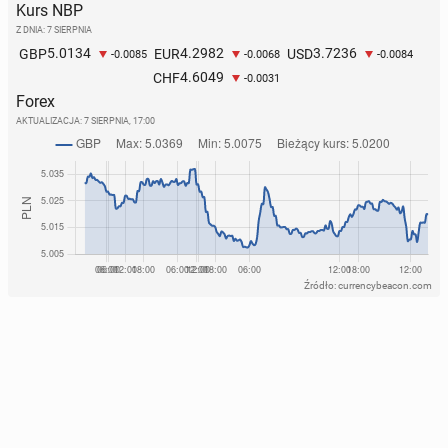
Kurs NBP
Z DNIA: 7 SIERPNIA
5.0134
4.2982
3.7236
GBP
EUR
USD
-0.0085
-0.0068
-0.0084
4.6049
CHF
-0.0031
Forex
AKTUALIZACJA:
7 SIERPNIA, 17:00
Źródło: currencybeacon.com