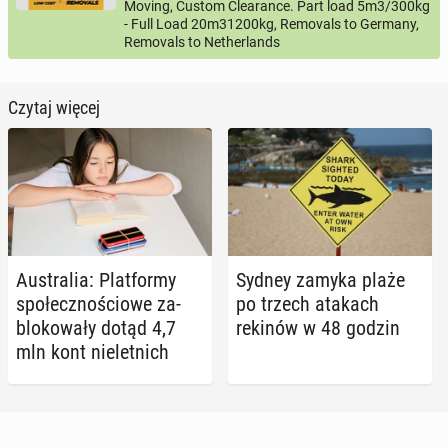
Moving, Custom Clearance. Part load 5m3/300kg
- Full Load 20m31200kg, Removals to Germany,
Removals to Netherlands
Czytaj więcej
Au­stra­lia: Plat­for­my
Sydney zamyka plaże
spo­łecz­no­ścio­we za­
po trzech atakach
blo­ko­wa­ły dotąd 4,7
rekinów w 48 godzin
mln kont nie­let­nich