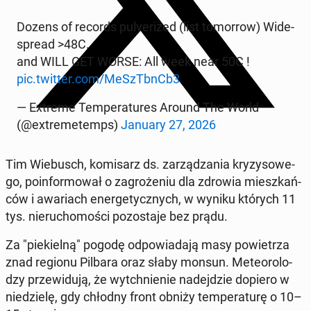
Dozens of records pu­lve­ri­zed (list to­mor­row) Wi­de­
spre­ad >48C.
and WILL GET WORSE: All week near 50C !
pic.twitter.com/MeSzTbnCb3
— Extreme Tem­pe­ra­tu­res Around The World
(@extre­me­temps)
January 27, 2026
Tim Wie­busch, ko­mi­sarz ds. za­rzą­dza­nia kry­zy­so­we­
go, po­in­for­mo­wał o za­gro­że­niu dla zdrowia miesz­kań­
ców i awa­riach ener­ge­tycz­nych, w wyniku których 11
tys. nie­ru­cho­mo­ści po­zo­sta­je bez prądu.
Za "pie­kiel­ną" pogodę od­po­wia­da­ją masy po­wie­trza
znad regionu Pilbara oraz słaby monsun. Me­te­oro­lo­
dzy prze­wi­du­ją, że wy­tchnie­nie na­dej­dzie dopiero w
nie­dzie­lę, gdy chłodny front obniży tem­pe­ra­tu­rę o 10–