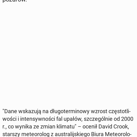
"Dane wska­zu­ją na dłu­go­ter­mi­no­wy wzrost czę­sto­tli­
wo­ści i in­ten­syw­no­ści fal upałów, szcze­gól­nie od 2000
r., co wynika ze zmian klimatu" – ocenił David Crook,
starszy me­te­oro­log z au­stra­lij­skie­go Biura Me­te­oro­lo­