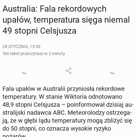
Au­stra­lia: Fala re­kor­do­wych
upałów, tem­pe­ra­tu­ra sięga niemal
49 stopni Cel­sju­sza
28 STYCZNIA, 13:30
Ten tekst przeczytasz w 2 minuty
Fala upałów w Au­stra­lii przy­nio­sła re­kor­do­we
tem­pe­ra­tu­ry. W stanie Wik­to­ria od­no­to­wa­no
48,9 stopni Cel­sju­sza – po­in­for­mo­wał dzisiaj au­
stra­lij­ski nadawca ABC. Me­te­oro­lo­dzy ostrze­ga­
ją, że w głębi lądu tem­pe­ra­tu­ry mogą zbliżyć się
do 50 stopni, co oznacza wysokie ryzyko
pożarów.