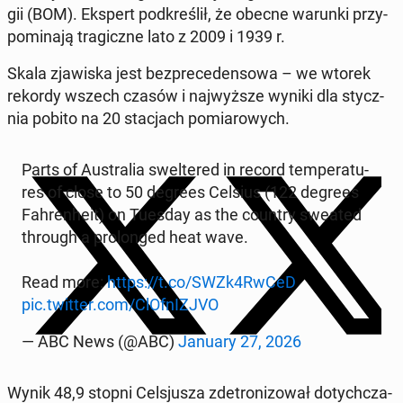
gii (BOM). Ekspert pod­kre­ślił, że obecne warunki przy­
po­mi­na­ją tra­gicz­ne lato z 2009 i 1939 r.
Skala zja­wi­ska jest bez­pre­ce­den­so­wa – we wtorek
rekordy wszech czasów i naj­wyż­sze wyniki dla stycz­
nia pobito na 20 sta­cjach po­mia­ro­wych.
Parts of Au­stra­lia swel­te­red in record tem­pe­ra­tu­
res of close to 50 degrees Celsius (122 degrees
Fah­ren­he­it) on Tuesday as the country sweated
through a pro­lon­ged heat wave.
Read more:
https://t.co/SWZk4RwCeD
pic.twitter.com/ClOf­nI­ZJVO
— ABC News (@ABC)
January 27, 2026
Wynik 48,9 stopni Cel­sju­sza zde­tro­ni­zo­wał do­tych­cza­