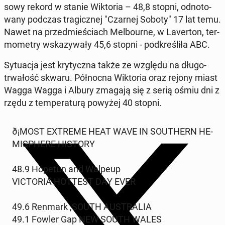
so­wy rekord w stanie Wik­to­ria – 48,8 stopni, od­no­to­
wa­ny podczas tra­gicz­nej "Czarnej Soboty" 17 lat temu.
Nawet na przed­mie­ściach Mel­bo­ur­ne, w La­ver­ton, ter­
mo­me­try wska­zy­wa­ły 45,6 stopni - pod­kre­śli­ła ABC.
Sy­tu­acja jest kry­tycz­na także ze względu na dłu­go­
trwa­łość skwaru. Pół­noc­na Wik­to­ria oraz rejony miast
Wagga Wagga i Albury zmagają się z serią ośmiu dni z
rzędu z tem­pe­ra­tu­rą powyżej 40 stopni.
ð¡️MOST EXTREME HEAT WAVE IN SO­UTHERN HE­
MI­SPHE­RE HISTORY
48.9 Hopetun and Walpeup
VIC­TO­RIA HOTTEST DAY EVER
49.6 Renmark ,SOUTH AU­STRA­LIA
49.1 Fowler Gap NEW SOUTH WALES