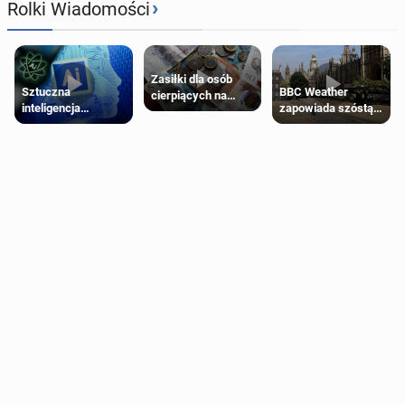
›
Rolki Wiadomości
Zasiłki dla osób
Sztuczna
BBC Weather
cierpiących na
inteligencja
zapowiada szóstą
schorzenia
próbowała oszukać
falę upałów w
psychiczne
człowieka
Londynie