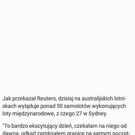
Jak prze­ka­zał Reuters, dzisiaj na au­stra­lij­skich lot­ni­
skach wy­lą­du­je ponad 50 sa­mo­lo­tów wy­ko­nu­ją­cych
loty mię­dzy­na­ro­do­we, z czego 27 w Sydney.
"To bardzo eks­cy­tu­ją­cy dzień, cze­ka­łam na niego od
dawna, odkąd za­mkną­łem granice na samym po­cząt­