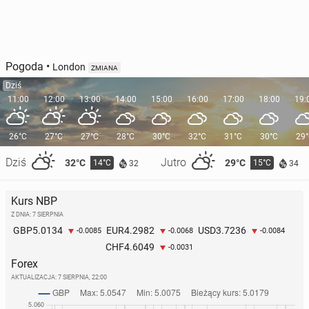
Pogoda
•
London
ZMIANA
Dziś
11:00
12:00
13:00
14:00
15:00
16:00
17:00
18:00
19:
26°C
27°C
27°C
28°C
30°C
32°C
31°C
30°C
29
Dziś
Jutro
32°C
29°C
14°C
15°C
32
34
Kurs NBP
Z DNIA: 7 SIERPNIA
5.0134
4.2982
3.7236
GBP
EUR
USD
-0.0085
-0.0068
-0.0084
4.6049
CHF
-0.0031
Forex
AKTUALIZACJA:
7 SIERPNIA, 22:00