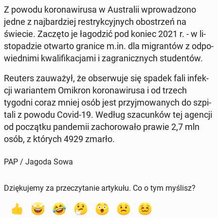
Z powodu ko­ro­na­wi­ru­sa w Au­stra­lii wpro­wa­dzo­no
jedne z naj­bar­dziej re­stryk­cyj­nych ob­ostrzeń na
świecie. Zaczęto je ła­go­dzić pod koniec 2021 r. - w li­
sto­pa­dzie otwarto granice m.in. dla mi­gran­tów z od­po­
wied­ni­mi kwa­li­fi­ka­cja­mi i za­gra­nicz­nych stu­den­tów.
Reuters za­uwa­żył, że ob­ser­wu­je się spadek fali in­fek­
cji wa­rian­tem Omikron ko­ro­na­wi­ru­sa i od trzech
tygodni coraz mniej osób jest przyj­mo­wa­nych do szpi­
ta­li z powodu Covid-19. Według sza­cun­ków tej agencji
od po­cząt­ku pan­de­mii za­cho­ro­wa­ło prawie 2,7 mln
osób, z których 4929 zmarło.
PAP / Jagoda Sowa
Dziękujemy za przeczytanie artykułu. Co o tym myślisz?