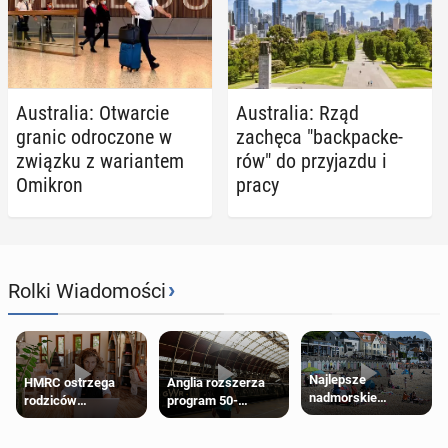
Au­stra­lia: Otwar­cie
Au­stra­lia: Rząd
granic od­ro­czo­ne w
zachęca "back­pac­ke­
związku z wa­rian­tem
rów" do przy­jaz­du i
Omikron
pracy
›
Rolki Wiadomości
Najlepsze
HMRC ostrzega
Anglia rozszerza
nadmorskie
rodziców
program 50-
miasteczko blisko
pobierających Child
procentowych
Londynu
Benefit. Mogą być
zniżek kolejowych