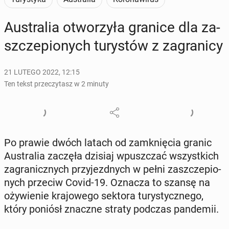
Au­stra­lia otwo­rzy­ła granice dla za­
szcze­pio­nych tu­ry­stów z za­gra­ni­cy
21 LUTEGO 2022, 12:15
Ten tekst przeczytasz w 2 minuty
Po prawie dwóch latach od za­mknię­cia granic
Au­stra­lia zaczęła dzisiaj wpusz­czać wszyst­kich
za­gra­nicz­nych przy­jezd­nych w pełni za­szcze­pio­
nych przeciw Covid-19. Oznacza to szansę na
oży­wie­nie kra­jo­we­go sektora tu­ry­stycz­ne­go,
który poniósł znaczne straty podczas pan­de­mii.