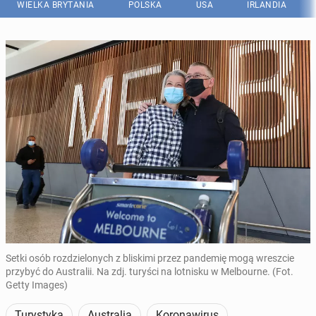
WIELKA BRYTANIA
POLSKA
USA
IRLANDIA
Setki osób rozdzielonych z bliskimi przez pandemię mogą wreszcie
przybyć do Australii. Na zdj. turyści na lotnisku w Melbourne. (Fot.
Getty Images)
Turystyka
Australia
Koronawirus