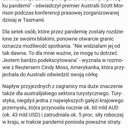
ku pan­de­mii" - oświad­czył premier Au­stra­lii Scott Mor­
ri­son podczas kon­fe­ren­cji pra­so­wej zor­ga­ni­zo­wa­nej
dzisiaj w Ta­sma­nii.
Dla setek osób, które przez pan­de­mię zostały roz­dzie­
lo­ne ze swoimi bli­ski­mi, ponowne otwar­cie granic
oznacza moż­li­wość spo­tka­nia. "Nie wi­dzia­łam jej od
tak dawna. To dla mnie ważne, że mogę tu dotrzeć.
Jestem bardzo pod­eks­cy­to­wa­na" - wyznała w roz­mo­
wie z Reu­ter­sem Cindy Moss, Ame­ry­kan­ka, która przy­
je­cha­ła do Au­stra­lii od­wie­dzić swoją córkę.
Napływ przy­jezd­nych z za­gra­ni­cy ma duże zna­cze­nie
także dla au­stra­lij­skie­go sektora tu­ry­stycz­ne­go. Tu­ry­
sty­ka, niegdyś jedna z naj­więk­szych gałęzi kra­jo­we­go
prze­my­słu, która przy­no­si­ła rocznie ok. 60 mld AUD
(ok. 43 mld USD) i za­trud­nia­ła ok. 5 proc. siły ro­bo­czej
w kraju, w trakcie pan­de­mii po­nio­sła poważne straty.