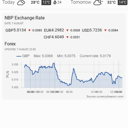
Today
Tomorrow
28°C
32°C
12°C
14°C
24
NBP Exchange Rate
DATE: 7 AUGUST
5.0134
4.2982
3.7236
GBP
EUR
USD
-0.0085
-0.0068
-0.0084
4.6049
CHF
-0.0031
Forex
UPDATED:
7 AUGUST, 22:00
Source: currencybeacon.com