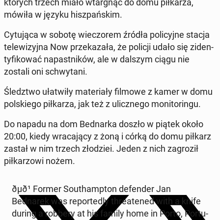
których trzech miało wtargnąć do domu piłkarza,
mówiła w języku hisz­pańskim.
Cy­tu­ją­ca w sobotę wiec­zorem źródła pol­i­cyjne stacja
telewiz­yj­na Now przekaza­ła, że policji udało się zi­den­
ty­fikować na­past­ników, ale w dalszym ciągu nie
zostali oni schwytani.
Śledzt­wo ułatwiły ma­te­ri­ały filmowe z kamer w domu
pol­skiego piłkarza, jak też z ulicznego mon­i­toringu.
Do napadu na dom Bed­nar­ka doszło w piątek około
20:00, kiedy wraca­ją­cy z żoną i córką do domu piłkarz
zastał w nim trzech złodziei. Jeden z nich za­groz­ił
piłkar­zowi nożem.
ðµð¹ Former Southamp­ton de­fend­er Jan
Bednarek was re­port­ed­ly threat­ened with a knife
during a robbery at his family home in Porto, Por­tu­