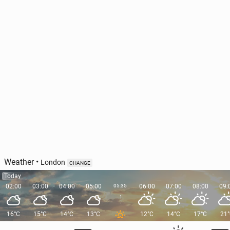
Weather
•
London
CHANGE
Today
02:00
03:00
04:00
05:00
05:35
06:00
07:00
08:00
09:
16°C
15°C
14°C
13°C
12°C
14°C
17°C
21