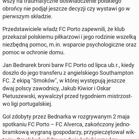
wszy na trau­maty­czne doświad­cze­nie pol­skiego
obrońcy nie podjął jeszcze decyzji czy wystawi go w
pier­wszym składzie.
Przed­staw­iciele władz FC Porto za­pewnili, że klub
przekazał pol­skiemu piłkar­zowi i jego rodzinie wszelką
niezbęd­ną pomoc, m.in. ws­par­cie psy­cho­log­iczne oraz
pomoc w ochronie domu.
Jan Bednarek broni barw FC Porto od lipca ub.r., kiedy
doszło do jego trans­feru z ang­iel­skiego Southamp­ton
FC. Z ekipą "Smoków", w której wys­tępu­ją jeszcze
dwaj polscy za­wod­ni­cy, Jakub Kiwior i Oskar
Pietuszews­ki, wywal­czył przed ty­god­niem mis­tr­zost­
wo ligi por­tu­gal­skiej.
Gol zdobyty przez Bed­nar­ka w roz­gry­wanym 2 maja
spotka­niu FC Porto – FC Alverca, za­końc­zony jed­no­
bramkową wygraną gospo­darzy, przy­p­ieczę­tował wik­