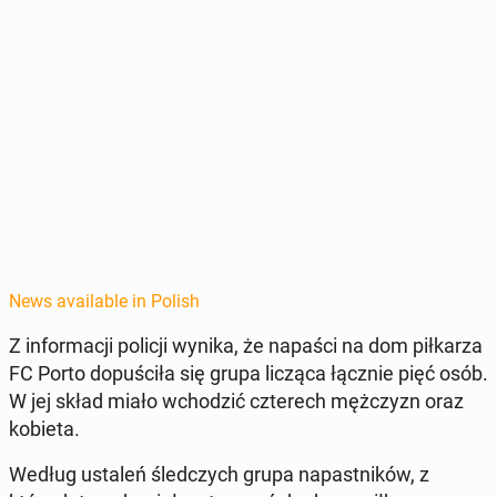
News available in Polish
Z in­for­ma­cji policji wynika, że napaści na dom piłkarza
FC Porto dop­uś­ciła się grupa licząca łącznie pięć osób.
W jej skład miało wchodz­ić czterech mężczyzn oraz
kobieta.
Według ustaleń śled­czych grupa na­past­ników, z