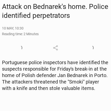
Attack on Bednarek's home. Police
iden­ti­fied per­pe­tra­tors
10 MAY, 10:30
Reading time: 2 Minutes
Por­tuguese police in­spec­tors have iden­ti­fied the
sus­pects re­spon­si­ble for Fri­day's break-in at the
home of Polish de­fend­er Jan Bednarek in Porto.
The at­tack­ers threat­ened the "Smoki" player
with a knife and then stole valu­able items.