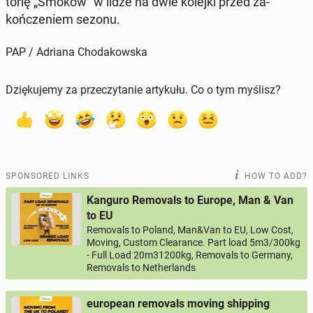
torię „Smoków" w lidze na dwie kolejki przed za­
kończe­niem sezonu.
PAP / Adriana Chodakowska
Dziękujemy za przeczytanie artykułu. Co o tym myślisz?
SPONSORED LINKS
HOW TO ADD?
Kanguro Removals to Europe, Man & Van
to EU
Removals to Poland, Man&Van to EU, Low Cost,
Moving, Custom Clearance. Part load 5m3/300kg
- Full Load 20m31200kg, Removals to Germany,
Removals to Netherlands
european removals moving shipping