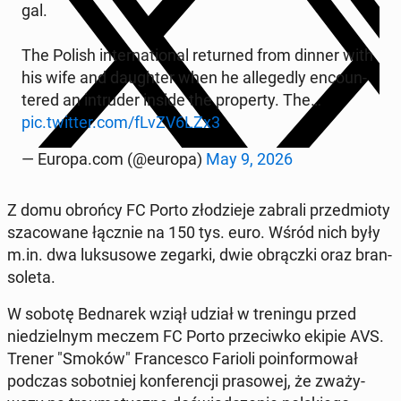
gal.
The Polish in­ter­na­tion­al re­turned from dinner with
his wife and daugh­ter when he al­leged­ly en­coun­
tered an in­trud­er inside the prop­er­ty. The…
pic.twitter.com/fLvZV6LZx3
— Europa.com (@europa)
May 9, 2026
Z domu obrońcy FC Porto złodzieje zabrali przed­mio­ty
sza­cow­ane łącznie na 150 tys. euro. Wśród nich były
m.in. dwa luk­su­sowe zegarki, dwie obrącz­ki oraz bran­
so­le­ta.
W sobotę Bednarek wziął udział w treningu przed
niedziel­nym meczem FC Porto prze­ci­wko ekipie AVS.
Trener "Smoków" Francesco Farioli poin­for­mował
podczas sobot­niej kon­fer­encji pra­sowej, że zważy­