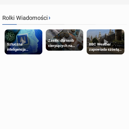
›
Rolki Wiadomości
Zasiłki dla osób
Sztuczna
BBC Weather
cierpiących na
inteligencja
zapowiada szóstą
schorzenia
próbowała oszukać
falę upałów w
psychiczne
człowieka
Londynie