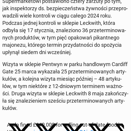
Su­per­mar­ke­to­wi po­sta­wio­no cztery zarzuty po tym,
jak in­spek­to­rzy ds. bez­pie­czeń­stwa żyw­no­ści prze­pro­
wa­dzi­li wiele kon­tro­li w ciągu całego 2024 roku.
Podczas jednej kon­tro­li w sklepie Lec­kwith, która
odbyła się 17 stycz­nia, zna­le­zio­no 36 prze­ter­mi­no­wa­
nych pro­duk­tów, w tym pięć opa­ko­wań pi­kant­ne­go
ma­jo­ne­zu, którego termin przy­dat­no­ści do spo­ży­cia
upłynął siedem dni wcze­śniej.
Wizyta w sklepie Pentwyn w parku han­dlo­wym Cardiff
Gate 25 marca wy­ka­za­ła 25 prze­ter­mi­no­wa­nych ar­ty­
ku­łów, a kolejna wizyta miesiąc później – 48 ar­ty­ku­
łów, w tym nie­któ­re z 12-dniowym ter­mi­nem waż­no­
ści. Druga wizyta w sklepie Lec­kwith 8 maja za­koń­czy­
ła się zna­le­zie­niem sześciu prze­ter­mi­no­wa­nych ar­ty­
ku­łów.
Asda fined £640,000 for selling out-of-date food in