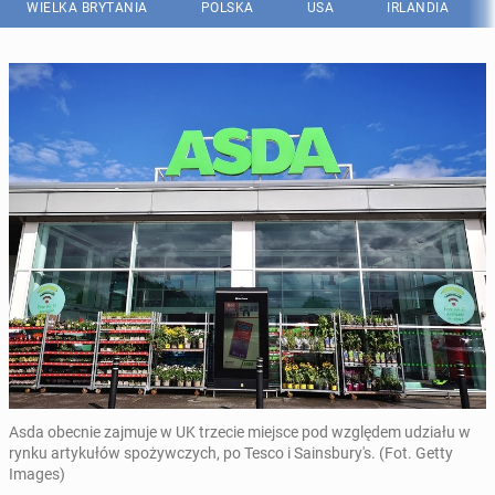
WIELKA BRYTANIA
POLSKA
USA
IRLANDIA
Asda obecnie zajmuje w UK trzecie miejsce pod względem udziału w
rynku artykułów spożywczych, po Tesco i Sainsbury's. (Fot. Getty
Images)