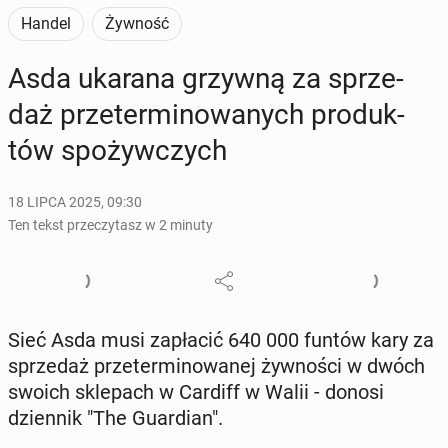
Handel
Żywność
Asda ukarana grzywną za sprze­
daż prze­ter­mi­no­wa­nych pro­duk­
tów spo­żyw­czych
18 LIPCA 2025, 09:30
Ten tekst przeczytasz w 2 minuty
Sieć Asda musi za­pła­cić 640 000 funtów kary za
sprze­daż prze­ter­mi­no­wa­nej żyw­no­ści w dwóch
swoich skle­pach w Cardiff w Walii - donosi
dzien­nik "The Gu­ar­dian".