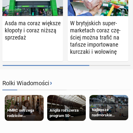
Asda ma coraz większe
W bry­tyj­skich su­per­
kłopoty i coraz niższą
mar­ke­tach coraz czę­
sprze­daż
ściej można trafić na
tańsze im­por­to­wa­ne
kur­cza­ki i wo­ło­wi­nę
›
Rolki Wiadomości
Najlepsze
HMRC ostrzega
Anglia rozszerza
nadmorskie
rodziców
program 50-
miasteczko blisko
pobierających Child
procentowych
Londynu
Benefit. Mogą być
zniżek kolejowych
zobowiązani do
na 18-latków