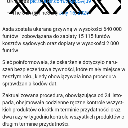
UK stores
pic.twitter.com/xAj­ru­SA­ju9
— The Sun (@TheSun)
July 16, 2025
Asda została ukarana grzywną w wy­so­ko­ści 640 000
funtów i zo­bo­wią­za­na do zapłaty 15 115 funtów
kosztów są­do­wych oraz dopłaty w wy­so­ko­ści 2 000
funtów.
Sieć po­in­for­mo­wa­ła, że oskar­że­nie do­ty­czy­ło na­ru­
szeń bez­pie­czeń­stwa żyw­no­ści, które miały miejsce w
zeszłym roku, kiedy obo­wią­zy­wa­ła inna pro­ce­du­ra
spraw­dza­nia kodów dat.
Zak­tu­ali­zo­wa­na pro­ce­du­ra, obo­wią­zu­ją­ca od 24 li­sto­
pa­da, obej­mo­wa­ła co­dzien­ne ręczne kon­tro­le wszyst­
kich pro­duk­tów o krótkim ter­mi­nie przy­dat­no­ści oraz
dwa razy w ty­go­dniu kon­tro­le wszyst­kich pro­duk­tów o
długim ter­mi­nie przy­dat­no­ści.