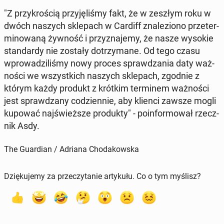
"Z przy­kro­ścią przy­ję­li­śmy fakt, że w zeszłym roku w
dwóch naszych skle­pach w Cardiff zna­le­zio­no prze­ter­
mi­no­wa­ną żywność i przy­zna­je­my, że nasze wysokie
stan­dar­dy nie zostały do­trzy­ma­ne. Od tego czasu
wpro­wa­dzi­li­śmy nowy proces spraw­dza­nia daty waż­
no­ści we wszyst­kich naszych skle­pach, zgodnie z
którym każdy produkt z krótkim ter­mi­nem waż­no­ści
jest spraw­dza­ny co­dzien­nie, aby klienci zawsze mogli
kupować naj­śwież­sze pro­duk­ty" - po­in­for­mo­wał rzecz­
nik Asdy.
The Guardian / Adriana Chodakowska
Dziękujemy za przeczytanie artykułu. Co o tym myślisz?