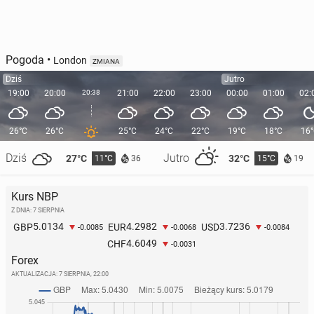
Pogoda
•
London
ZMIANA
Dziś
Jutro
19:00
20:00
20:38
21:00
22:00
23:00
00:00
01:00
02:
26°C
26°C
25°C
24°C
22°C
19°C
18°C
16
Dziś
Jutro
27°C
32°C
11°C
15°C
36
19
Kurs NBP
Z DNIA: 7 SIERPNIA
5.0134
4.2982
3.7236
GBP
EUR
USD
-0.0085
-0.0068
-0.0084
4.6049
CHF
-0.0031
Forex
AKTUALIZACJA:
7 SIERPNIA, 22:00