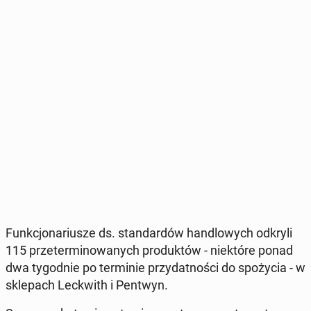
Funk­cjo­na­riu­sze ds. stan­dar­dów han­dlo­wych odkryli
115 prze­ter­mi­no­wa­nych pro­duk­tów - nie­któ­re ponad
dwa ty­go­dnie po ter­mi­nie przy­dat­no­ści do spo­ży­cia - w
skle­pach Lec­kwith i Pentwyn.