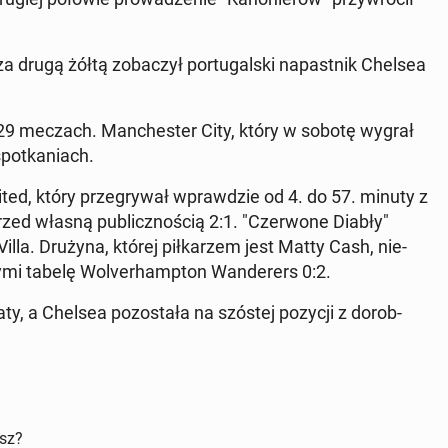
 drugą żółtą zo­ba­czył por­tu­gal­ski na­past­nik Chelsea
29 meczach. Man­che­ster City, który w sobotę wygrał
po­tka­niach.
ted, który prze­gry­wał wpraw­dzie od 4. do 57. minuty z
przed własną pu­blicz­no­ścią 2:1. "Czer­wo­ne Diabły"
la. Drużyna, której pił­ka­rzem jest Matty Cash, nie­
cy­mi tabelę Wo­lver­hamp­ton Wan­de­rers 0:2.
aty, a Chelsea po­zo­sta­ła na szóstej pozycji z do­rob­
isz?