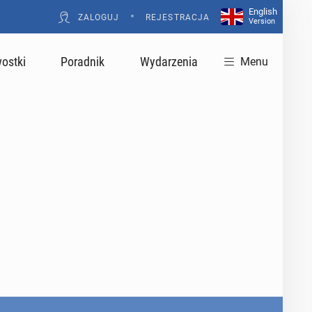
English
•
ZALOGUJ
REJESTRACJA
Version
ostki
Poradnik
Wydarzenia
Menu