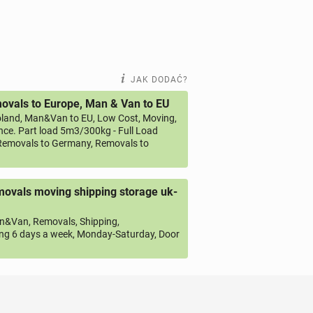
JAK DODAĆ?
vals to Europe, Man & Van to EU
land, Man&Van to EU, Low Cost, Moving,
ce. Part load 5m3/300kg - Full Load
emovals to Germany, Removals to
ovals moving shipping storage uk-
&Van, Removals, Shipping,
ng 6 days a week, Monday-Saturday, Door