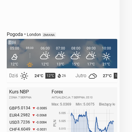
Pogoda
•
London
ZMIANA
Dziś
05:00
05:33
06:00
07:00
08:00
09:00
10:00
11:00
12°C
12°C
13°C
15°C
17°C
21°C
21°C
Dziś
Jutro
24°C
27°C
12°C
14°C
26
Kurs NBP
Forex
Z DNIA: 7 SIERPNIA
AKTUALIZACJA:
7 SIERPNIA, 05:10
5.0134
GBP
-0.0085
4.2982
EUR
-0.0068
3.7236
USD
-0.0084
4.6049
CHF
-0.0031