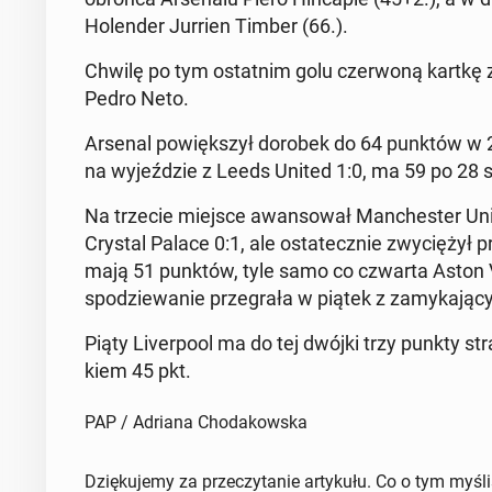
Ho­len­der Jurrien Timber (66.).
Chwilę po tym ostat­nim golu czer­wo­ną kartkę za
Pedro Neto.
Arsenal po­więk­szył dorobek do 64 punktów w 
na wy­jeź­dzie z Leeds United 1:0, ma 59 po 28 s
Na trzecie miejsce awan­so­wał Man­che­ster Uni
Crystal Palace 0:1, ale osta­tecz­nie zwy­cię­żył 
mają 51 punktów, tyle samo co czwarta Aston Vil
spo­dzie­wa­nie prze­gra­ła w piątek z za­my­ka­ją­
Piąty Li­ver­po­ol ma do tej dwójki trzy punkty str
kiem 45 pkt.
PAP / Adriana Chodakowska
Dziękujemy za przeczytanie artykułu. Co o tym myśl