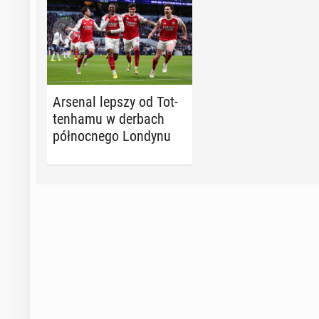
Arsenal lepszy od Tot­
ten­ha­mu w derbach
pół­noc­ne­go Londynu