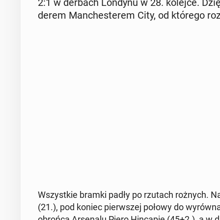
2:1 w derbach Londynu w 28. kolejce. Dzięk
de­rem Man­che­ste­rem City, od którego ro­ze
Wszyst­kie bramki padły po rzutach rożnych. Naj­
(21.), pod koniec pierw­szej połowy do wy­rów­na­ni
obrońca Ar­se­na­lu Piero Hin­ca­pie (45+2.), a w d