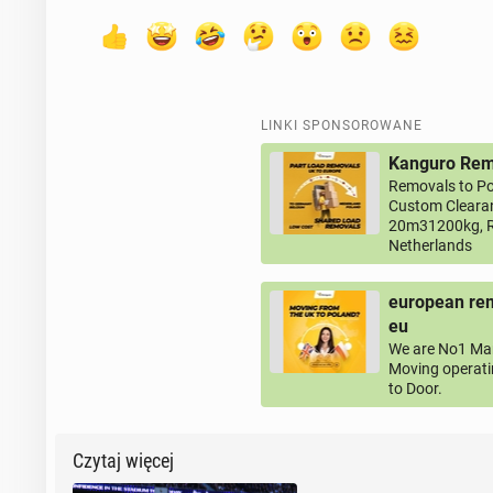
LINKI SPONSOROWANE
Kanguro Remo
Removals to Po
Custom Clearan
20m31200kg, R
Netherlands
european rem
eu
We are No1 Man
Moving operati
to Door.
Czytaj więcej