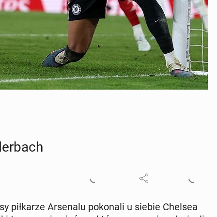
derbach
sy pił­ka­rze Ar­se­na­lu po­ko­na­li u siebie Chelsea