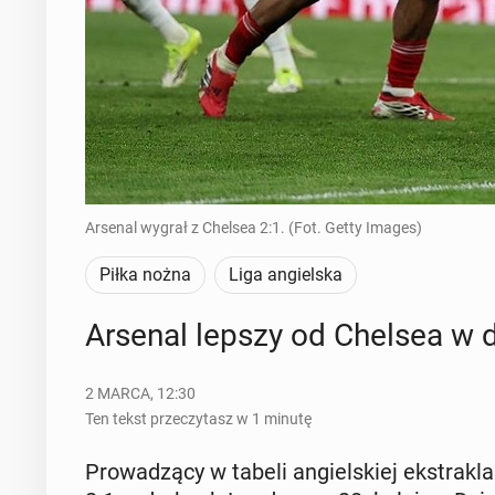
Arsenal wygrał z Chelsea 2:1. (Fot. Getty Images)
Piłka nożna
Liga angielska
Arsenal lepszy od Chelsea w 
2 MARCA, 12:30
Ten tekst przeczytasz w 1 minutę
Pro­wa­dzą­cy w tabeli an­giel­skiej eks­tra­kla­