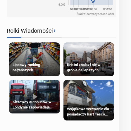
Źródło: currencybeacon.com
›
Rolki Wiadomości
Lipcowy ranking
Bristol znalazł się w
najtańszych
gronie najlepszych
supermarketów
kierunków podróży na
świecie
Kierowcy autobusów w
Londynie zapowiadają
Wyjątkowe wyzwanie dla
strajki
posiadaczy kart Tesco
Clubcard!