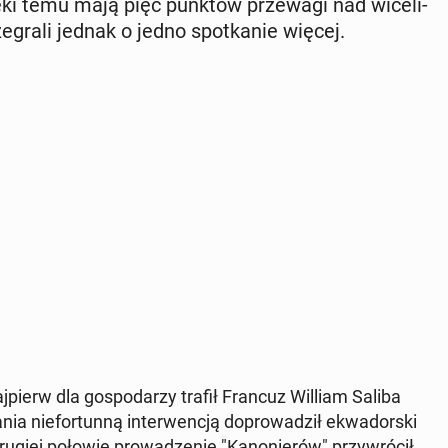
i temu mają pięć punktów prze­wa­gi nad wi­ce­li­
­gra­li jednak o jedno spo­tka­nie więcej.
pierw dla go­spo­da­rzy trafił Francuz William Saliba
a nie­for­tun­ną in­ter­wen­cją do­pro­wa­dził ekwa­dor­ski
rugiej połowie pro­wa­dze­nie "Ka­no­nie­rów" przy­wró­cił