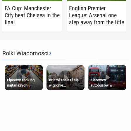
FA Cup: Man­ches­ter
English Premier
City beat Chelsea in the
League: Arsenal one
final
step away from the title
›
Rolki Wiadomości
Lipcowy ranking
Bristol znalazł się
Kierowcy
najtańszych
w gronie
autobusów w
supermarketów
najlepszych
Londynie
kierunków podróży
zapowiadają strajki
na świecie