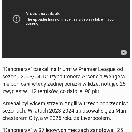
"Kanon­ierzy" czekali na triumf w Premier League od
sezonu 2003/04. Drużyna trenera Ar­sene'a Wengera
nie poniosła wtedy żadnej porażki w lidze, notując 26
zwycięstw i 12 remisów, co dało jej 90 pkt.
Arsenal był wicemistrzem Anglii w trzech poprzed­nich
se­zonach. W latach 2023-2024 up­la­sował się za Man­
ches­terem City, a w 2025 roku za Liv­er­poolem.
"Kanon­ierzy" w 37 ligowych meczach zan­otowali 25