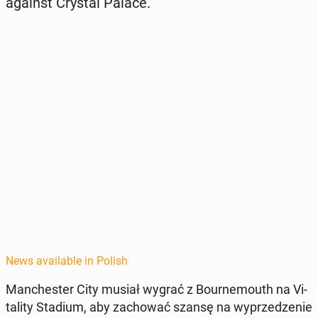
against Crystal Palace.
News available in Polish
Man­ches­ter City musiał wygrać z Bournemouth na Vi­
tal­i­ty Stadium, aby za­chować szansę na wyprzedze­nie