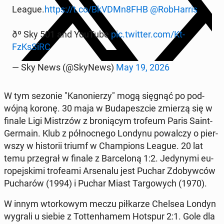
League.
https://t.co/BkVDMn8FHB
@Rob­Har­ris
ðº Sky 501 and YouTube
pic.twitter.com/Kt­
FzKsSiRC
— Sky News (@SkyNews)
May 19, 2026
W tym sezonie "Kanon­ierzy" mogą sięgnąć po pod­
wójną koronę. 30 maja w Bu­dapesz­cie zmierzą się w
finale Ligi Mis­trzów z bronią­cym trofeum Paris Saint-
Germain. Klub z północ­nego Londynu powal­czy o pier­
wszy w his­torii triumf w Cham­pi­ons League. 20 lat
temu prze­grał w finale z Barceloną 1:2. Je­dyny­mi eu­
rope­jski­mi tro­fea­mi Ar­se­nalu jest Puchar Zdoby­w­ców
Pucharów (1994) i Puchar Miast Tar­gowych (1970).
W innym wtorkowym meczu piłkarze Chelsea Londyn
wygrali u siebie z Tot­ten­hamem Hotspur 2:1. Gole dla