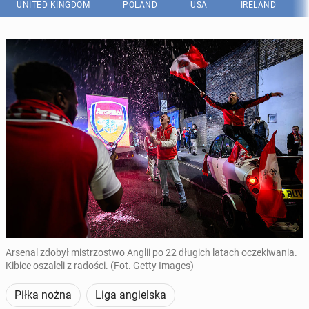
UNITED KINGDOM
POLAND
USA
IRELAND
Arsenal zdobył mistrzostwo Anglii po 22 długich latach oczekiwania.
Kibice oszaleli z radości. (Fot. Getty Images)
Piłka nożna
Liga angielska