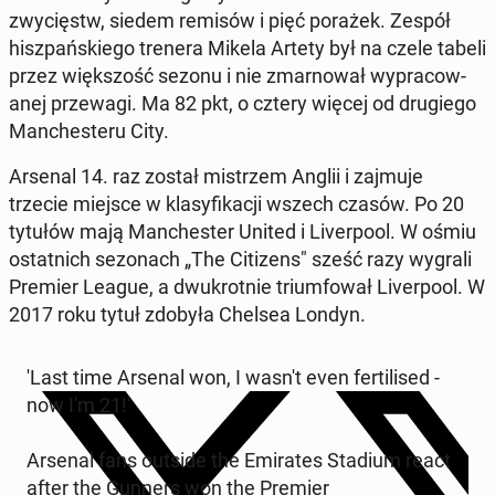
zwycięstw, siedem remisów i pięć porażek. Zespół
hisz­pańskiego trenera Mikela Artety był na czele tabeli
przez więk­szość sezonu i nie zmarnował wypra­cow­
anej przewa­gi. Ma 82 pkt, o cztery więcej od drugiego
Man­ches­teru City.
Arsenal 14. raz został mis­trzem Anglii i zajmuje
trzecie miejsce w klasy­fikacji wszech czasów. Po 20
tytułów mają Man­ches­ter United i Liv­er­pool. W ośmiu
os­tat­nich se­zonach „The Cit­i­zens" sześć razy wygrali
Premier League, a dwukrot­nie tri­um­fował Liv­er­pool. W
2017 roku tytuł zdobyła Chelsea Londyn.
'Last time Arsenal won, I wasn't even fer­tilised -
now I'm 21!'
Arsenal fans outside the Emi­rates Stadium react
after the Gunners won the Premier