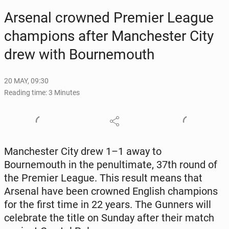
Arsenal crowned Premier League
cham­pi­ons after Man­ches­ter City
drew with Bournemouth
20 MAY, 09:30
Reading time: 3 Minutes
Man­ches­ter City drew 1–1 away to
Bournemouth in the penul­ti­mate, 37th round of
the Premier League. This result means that
Arsenal have been crowned English cham­pi­ons
for the first time in 22 years. The Gunners will
cel­e­brate the title on Sunday after their match