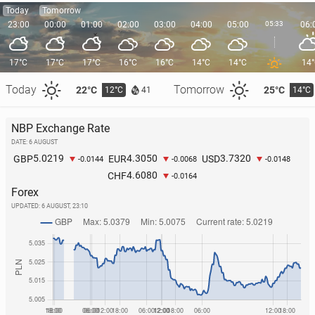
Today
Tomorrow
23:00
00:00
01:00
02:00
03:00
04:00
05:00
05:33
06:
17°C
17°C
17°C
16°C
16°C
14°C
14°C
14
Today
Tomorrow
22°C
25°C
12°C
14°C
41
NBP Exchange Rate
DATE: 6 AUGUST
5.0219
4.3050
3.7320
GBP
EUR
USD
-0.0144
-0.0068
-0.0148
4.6080
CHF
-0.0164
Forex
UPDATED:
6 AUGUST, 23:10