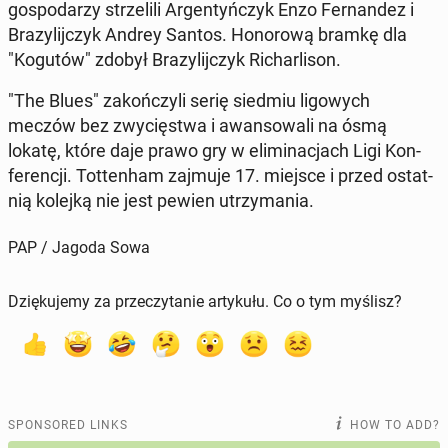
gospo­darzy strzelili Ar­gen­tyńczyk Enzo Fer­nan­dez i
Brazyli­jczyk Andrey Santos. Hon­orową bramkę dla
"Kogutów" zdobył Brazyli­jczyk Richarli­son.
"The Blues" za­kończyli serię siedmiu ligowych
meczów bez zwycięst­wa i awan­sowali na ósmą
lokatę, które daje prawo gry w elim­i­nac­jach Ligi Kon­
fer­encji. Tot­ten­ham zajmuje 17. miejsce i przed os­tat­
nią kolejką nie jest pewien utrzy­ma­nia.
PAP / Jagoda Sowa
Dziękujemy za przeczytanie artykułu. Co o tym myślisz?
SPONSORED LINKS
HOW TO ADD?