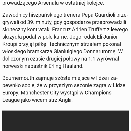
prowadzącego Ar­se­nalu w os­tat­niej kolejce.
Za­wod­ni­cy hisz­pańskiego trenera Pepa Guardi­oli prze­
gry­wali od 39. minuty, gdy gospo­darze przeprowadzili
skuteczny kon­tratak. Francuz Adrien Truf­fert z lewego
skrzy­dła podał w pole karne. Jego rodak Eli Junior
Kroupi przyjął piłkę i tech­nicznym strza­łem pokonał
włoskiego bramkarza Gi­an­luigiego Don­narum­mę. W
dolic­zonym czasie drugiej połowy na 1:1 wyrów­nał
nor­wes­ki na­past­nik Erling Haaland.
Bournemouth zajmuje szóste miejsce w lidze i za­
pewniło sobie, że w przyszłym sezonie zagra w Lidze
Europy. Man­ches­ter City wystąpi w Cham­pi­ons
League jako wicemistrz Anglii.