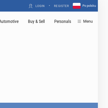
•
Po polsku
LOGIN
REGISTER
Automotive
Buy & Sell
Personals
Menu