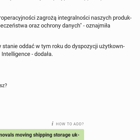
er­a­cyjnoś­ci zagrożą in­te­gral­noś­ci naszych pro­duk­
ieczeńst­wa oraz ochrony danych" - oz­na­jmiła
stanie oddać w tym roku do dys­pozy­cji użytkown­
n­tel­li­gence - dodała.
isz?
HOW TO ADD?
ovals moving shipping storage uk-