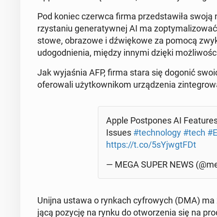
Pod koniec czerwca firma przed­staw­iła swoją now
rzys­ta­niu gen­er­aty­wnej AI ma zop­ty­mal­i­zow
stowe, obra­zowe i dźwiękowe za pomocą zwykłe
udo­god­nienia, między innymi dzięki możli­woś­ci 
Jak wy­jaś­nia AFP, firma stara się dogonić swoi
ofer­owali użytkown­ikom urządzenia zin­te­growa
Apple Post­pones AI Fea­tures 
Issues
#tech­nol­o­gy
#tech
#E
https://t.co/5sYjwgtFDt
— MEGA SUPER NEWS (@me
Unijna ustawa o rynkach cyfrowych (DMA) ma zm
jącą pozycję na rynku do ot­worzenia się na pro­d