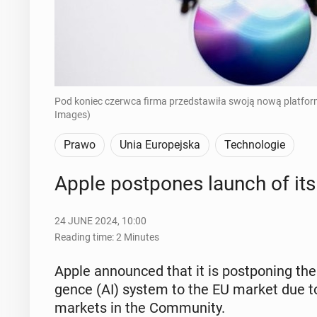
Pod koniec czerwca firma przedstawiła swoją nową platfor
Images)
Prawo
Unia Europejska
Technologie
Apple post­pones launch of its 
24 JUNE 2024, 10:00
Reading time: 2 Minutes
Apple an­nounced that it is post­pon­ing the in­tro
gence (AI) system to the EU market due to "reg­
markets in the Com­mu­ni­ty.