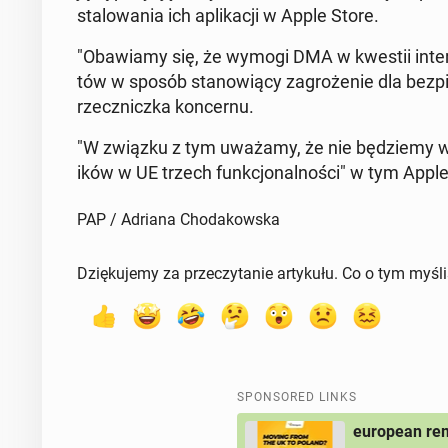
stalowa­nia ich ap­likacji w Apple Store.
"Obaw­iamy się, że wymogi DMA w kwestii in­ter­op­
tów w sposób stanow­ią­cy za­groże­nie dla bez­p
rzecznicz­ka kon­cer­nu.
"W związku z tym uważamy, że nie będziemy w 
ików w UE trzech funkcjon­al­noś­ci" w tym Apple I
PAP / Adriana Chodakowska
Dziękujemy za przeczytanie artykułu. Co o tym myśl
SPONSORED LINKS
european rem