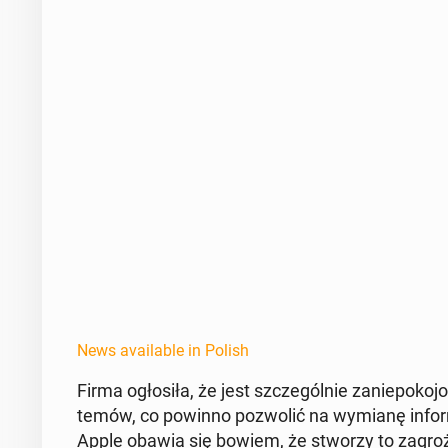
News available in Polish
Firma ogłosiła, że jest szczegól­nie zaniepoko­jon
temów, co powinno poz­wolić na wymianę in­for­ma
Apple obawia się bowiem, że stworzy to za­groż