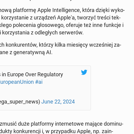
ą plat­for­mę Apple In­tel­li­gence, która dzięki wyko­
ać ko­rzys­tanie z urządzeń Apple'a, tworzyć treści tek­
go polece­nia głosowego, oferuje też inne funkcje i
ko­rzys­ta­nia z odległych ser­w­erów.
ch konkuren­tów, którzy kilka miesię­cy wcześniej za­
ne z gen­er­aty­wną AI.
in Europe Over Reg­u­la­to­ry
u­ro­pea­nUnion
#ai
ga_super_news)
June 22, 2024
usić duże plat­formy in­ter­ne­towe mające domin­u­
uk­ty konkurencji i, w przy­pad­ku Apple, np. zain­