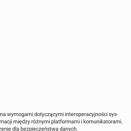
a wymoga­mi doty­czą­cy­mi in­ter­op­er­a­cyjnoś­ci sys­
­cji między różnymi plat­for­ma­mi i ko­mu­nika­tora­mi.
e­nie dla bez­pieczeńst­wa danych.