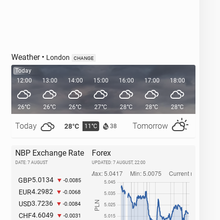
Weather
•
London
CHANGE
Today
12:00
13:00
14:00
15:00
16:00
17:00
18:00
19:00
26°C
26°C
26°C
27°C
28°C
28°C
28°C
26°C
Today
Tomorrow
28°C
32°C
11°C
1
38
NBP Exchange Rate
Forex
DATE: 7 AUGUST
UPDATED:
7 AUGUST, 22:00
5.0134
GBP
-0.0085
4.2982
EUR
-0.0068
3.7236
USD
-0.0084
4.6049
CHF
-0.0031