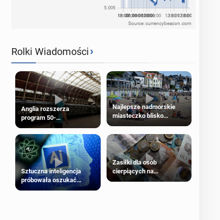
Source: currencybeacon.com
›
Rolki Wiadomości
Najlepsze nadmorskie
Anglia rozszerza
miasteczko blisko
program 50-
Londynu
procentowych zniżek
kolejowych na 18-latków
Zasiłki dla osób
cierpiących na
Sztuczna inteligencja
schorzenia psychiczne
próbowała oszukać
człowieka