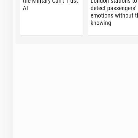
the Mil­i­tary Can't Trust
London sta­tions to
AI
detect pas­sen­gers’
emo­tions without 
knowing