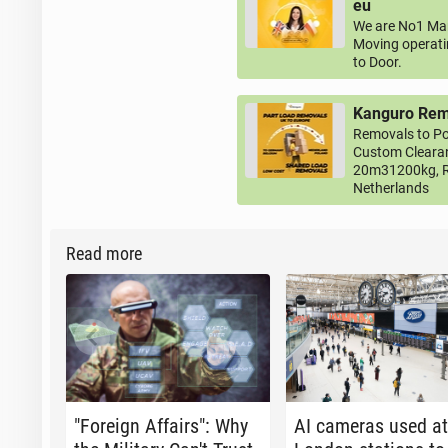
eu
We are No1 Man
Moving operati
to Door.
Kanguro Remo
Removals to Po
Custom Clearan
20m31200kg, R
Netherlands
Read more
"Foreign Affairs": Why
AI cameras used at