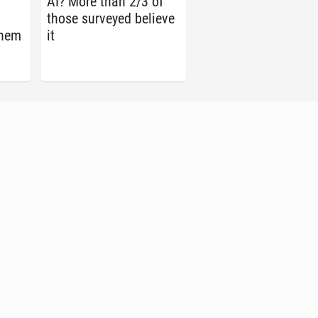
AI? More than 2/3 of
those sur­veyed believe
them
it