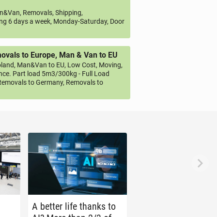
&Van, Removals, Shipping,
ng 6 days a week, Monday-Saturday, Door
vals to Europe, Man & Van to EU
land, Man&Van to EU, Low Cost, Moving,
ce. Part load 5m3/300kg - Full Load
emovals to Germany, Removals to
A better life thanks to