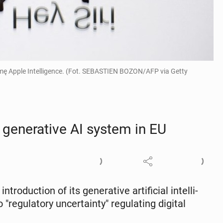
mę Apple Intelligence. (Fot. SEBASTIEN BOZON/AFP via Getty
gen­er­a­tive AI system in EU
­duc­tion of its gen­er­a­tive ar­ti­fi­cial in­tel­li­
u­la­to­ry un­cer­tain­ty" reg­u­lat­ing digital