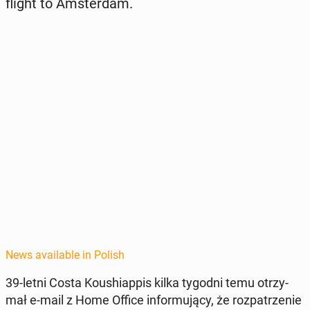
flight to Am­s­ter­dam.
News available in Polish
39-letni Costa Koushi­ap­pis kilka tygodni temu otrzy­
mał e-mail z Home Office in­for­mu­ją­cy, że roz­pa­trze­nie