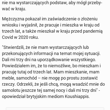
nie ma wystar­cza­ją­cych podstaw, aby mógł prze­by­
wać w kraju.
Mężczyz­na pokazał im za­świad­cze­nie o złoże­niu
wniosku i wy­jaśnił, że pracuje i mieszka w kraju od
trzech lat, a także mieszkał w kraju przed pan­demią
Covid w 2020 roku.
"Stwierdzili, że nie mam wystar­cza­ją­cych lub
przekonu­ją­cych in­for­ma­cji na temat mojej sytu­acji.
Dali mi trzy dni na uporząd­kowanie wszys­tkiego.
Powiedzi­ałem im, że to niemożli­we, bo mieszkam i
pracuję tutaj od trzech lat. Mam mieszkanie, mam
meble, samochód – nie mogę po prostu zostaw­ić
rzeczy. Odrzek­li, że jeśli chcą, mogą wsadzić mnie do
samolo­tu jeszcze tej samej nocy i dali mi trzy dni" -
opowiedzi­ał bry­tyjskim mediom Koushi­ap­pis.