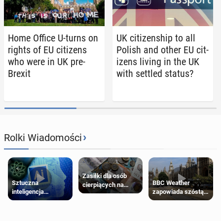
Home Office U-turns on
UK cit­i­zen­ship to all
rights of EU cit­i­zens
Polish and other EU cit­
who were in UK pre-
i­zens living in the UK
Brexit
with settled status?
›
Rolki Wiadomości
Zasiłki dla osób
Sztuczna
BBC Weather
cierpiących na
inteligencja
zapowiada szóstą
schorzenia
próbowała oszukać
falę upałów w
psychiczne
człowieka
Londynie