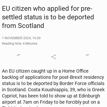
EU citizen who applied for pre-
settled status is to be de­port­ed
from Scot­land
1 NOVEMBER 2024, 16:30
Reading time: 4 Minutes
An EU citizen caught up in a Home Office
backlog of ap­pli­ca­tions for post-Brexit res­i­den­cy
status is to be de­port­ed by Border Force of­fi­cials
in Scot­land. Costa Koushi­ap­pis, 39, who is Greek
Cypriot, has been told to show up at Ed­in­burgh
airport at 7am on Friday to be forcibly put on a