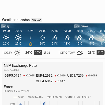
Weather
•
London
CHANGE
Today
Tomorrow
19:00
20:00
20:39
21:00
22:00
23:00
00:00
01:00
02:
26°C
25°C
24°C
21°C
18°C
15°C
15°C
13
Today
Tomorrow
26°C
28°C
10°C
11°C
36
NBP Exchange Rate
DATE: 7 AUGUST
5.0134
4.2982
3.7236
GBP
EUR
USD
-0.0085
-0.0068
-0.0084
4.6049
CHF
-0.0031
Forex
UPDATED:
7 AUGUST, 19:00