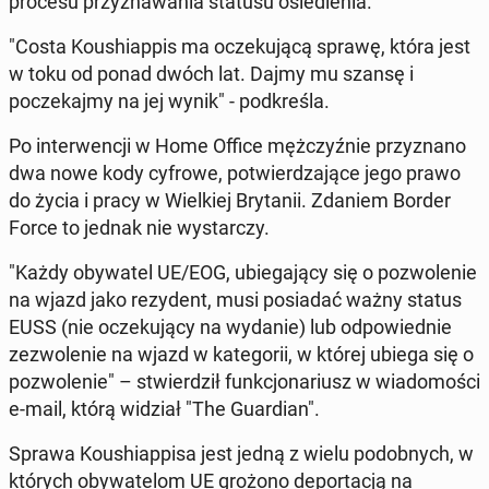
procesu przyz­nawa­nia statusu osiedle­nia.
"Costa Koushi­ap­pis ma oczeku­jącą sprawę, która jest
w toku od ponad dwóch lat. Dajmy mu szansę i
poczeka­jmy na jej wynik" - pod­kreśla.
Po in­ter­wencji w Home Office mężczyźnie przyz­nano
dwa nowe kody cyfrowe, potwierdza­jące jego prawo
do życia i pracy w Wielkiej Bry­tanii. Zdaniem Border
Force to jednak nie wystar­czy.
"Każdy oby­wa­tel UE/EOG, ub­ie­ga­ją­cy się o poz­wole­nie
na wjazd jako rezy­dent, musi posi­adać ważny status
EUSS (nie oczeku­ją­cy na wydanie) lub odpowied­nie
zez­wole­nie na wjazd w kat­e­gorii, w której ubiega się o
poz­wole­nie" – stwierdz­ił funkcjonar­iusz w wiado­moś­ci
e-mail, którą widział "The Guardian".
Sprawa Koushi­ap­pisa jest jedną z wielu podob­nych, w
których oby­wa­telom UE grożono de­por­tacją na