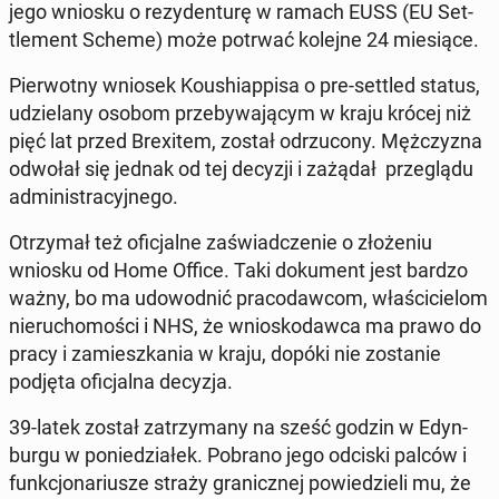
jego wniosku o rezy­den­turę w ramach EUSS (EU Set­
tle­ment Scheme) może potrwać kolejne 24 miesiące.
Pier­wot­ny wniosek Koushi­ap­pisa o pre-settled status,
udzielany osobom prze­by­wa­ją­cym w kraju krócej niż
pięć lat przed Brex­item, został odrzu­cony. Mężczyz­na
odwołał się jednak od tej decyzji i zażądał przeglą­du
ad­min­is­tra­cyjnego.
Otrzy­mał też ofic­jalne za­świad­cze­nie o złoże­niu
wniosku od Home Office. Taki doku­ment jest bardzo
ważny, bo ma udowod­nić pra­co­daw­com, właś­ci­cielom
nieru­chomoś­ci i NHS, że wniosko­daw­ca ma prawo do
pracy i za­mieszka­nia w kraju, dopóki nie zostanie
podjęta ofic­jal­na decyzja.
39-latek został za­trzy­many na sześć godzin w Edyn­
bur­gu w poniedzi­ałek. Pobrano jego odciski palców i
funkcjonar­iusze straży granicznej powiedzieli mu, że