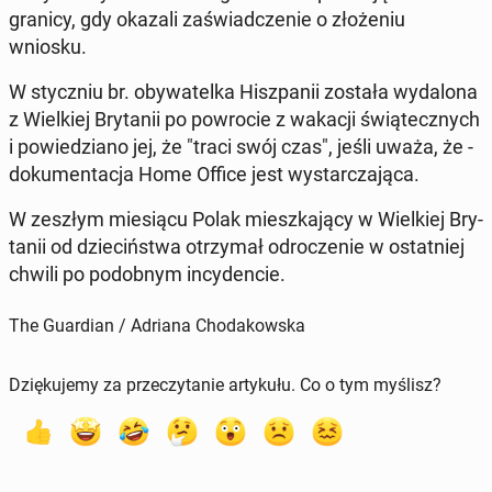
granicy, gdy okazali za­świad­cze­nie o złoże­niu
wniosku.
W sty­czniu br. oby­wa­tel­ka Hisz­panii została wydalona
z Wielkiej Bry­tanii po powro­cie z wakacji świątecznych
i powiedziano jej, że "traci swój czas", jeśli uważa, że ​​­
doku­men­tac­ja Home Office jest wystar­cza­ją­ca.
W zeszłym miesiącu Polak mieszka­ją­cy w Wielkiej Bry­
tanii od dziecińst­wa otrzy­mał odrocze­nie w os­tat­niej
chwili po podob­nym in­cy­den­cie.
The Guardian / Adriana Chodakowska
Dziękujemy za przeczytanie artykułu. Co o tym myślisz?