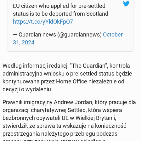
EU citizen who applied for pre-settled
status is to be de­port­ed from Scot­land
https://t.co/yYl­dOkF­pQ7
— Guardian news (@guardian­news)
October
31, 2024
Według in­for­ma­cji redakcji "The Guardian", kon­tro­la
ad­min­is­tra­cyj­na wniosku o pre-settled status będzie
kon­tyn­uowana przez Home Office nieza­leżnie od
decyzji o wydale­niu.
Prawnik imi­gra­cyjny Andrew Jordan, który pracuje dla
or­ga­ni­za­cji chary­taty­wnej Settled, która wspiera
bezbron­nych oby­wa­teli UE w Wielkiej Bry­tanii,
stwierdz­ił, że sprawa ta wskazu­je na konieczność
przestrze­ga­nia należytego prze­biegu podczas