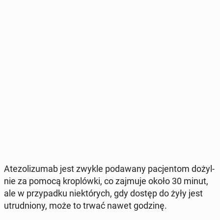
Ate­zo­li­zu­mab jest zwykle po­da­wa­ny pa­cjen­tom do­żyl­
nie za pomocą kro­plów­ki, co zajmuje około 30 minut,
ale w przy­pad­ku nie­któ­rych, gdy dostęp do żyły jest
utrud­nio­ny, może to trwać nawet godzinę.