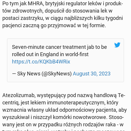
Po tym jak MHRA, bry­tyj­ski re­gu­la­tor leków i pro­duk­
tów zdro­wot­nych, do­pu­ścił do sto­so­wa­nia lek w
postaci za­strzy­ku, w ciągu naj­bliż­szych kilku tygodni
pa­cjen­ci zaczną go przyj­mo­wać w tej formie.
Seven-minute cancer tre­at­ment jab to be
rolled out in England in world-first
https://t.co/KQKbB4WRix
— Sky News (@SkyNews)
August 30, 2023
Ate­zo­li­zu­mab, wy­stę­pu­ją­cy pod nazwą han­dlo­wą Te­
cen­triq, jest lekiem im­mu­no­te­ra­peu­tycz­nym, który
wzmac­nia własny układ od­por­no­ścio­wy pa­cjen­ta, aby
wy­szu­ki­wał i nisz­czył komórki no­wo­two­ro­we. Sto­so­
wa­ny jest on w przy­pad­ku różnych ro­dza­jów raka - w