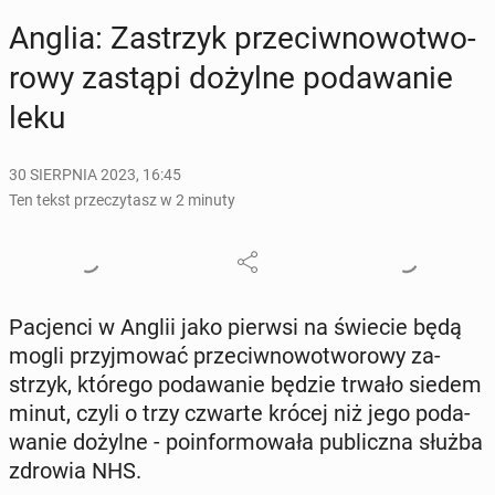
Anglia: Za­strzyk prze­ciw­no­wo­two­
ro­wy zastąpi dożylne po­da­wa­nie
leku
30 SIERPNIA 2023, 16:45
Ten tekst przeczytasz w 2 minuty
Pa­cjen­ci w Anglii jako pierwsi na świecie będą
mogli przyj­mo­wać prze­ciw­no­wo­two­ro­wy za­
strzyk, którego po­da­wa­nie będzie trwało siedem
minut, czyli o trzy czwarte krócej niż jego po­da­
wa­nie dożylne - po­in­for­mo­wa­ła pu­blicz­na służba
zdrowia NHS.