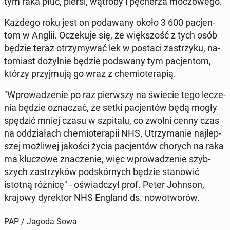
tym raka płuc, piersi, wątroby i pę­che­rza mo­czo­we­go.
Każdego roku jest on po­da­wa­ny około 3 600 pa­cjen­
tom w Anglii. Ocze­ku­je się, że więk­szość z tych osób
będzie teraz otrzy­my­wać lek w postaci za­strzy­ku, na­
to­miast do­żyl­nie będzie po­da­wa­ny tym pa­cjen­tom,
którzy przyj­mu­ją go wraz z che­mio­te­ra­pią.
"Wpro­wa­dze­nie po raz pierw­szy na świecie tego le­cze­
nia będzie ozna­czać, że setki pa­cjen­tów będą mogły
spędzić mniej czasu w szpi­ta­lu, co zwolni cenny czas
na od­dzia­łach che­mio­te­ra­pii NHS. Utrzy­ma­nie naj­lep­
szej moż­li­wej jakości życia pa­cjen­tów chorych na raka
ma klu­czo­we zna­cze­nie, więc wpro­wa­dze­nie szyb­
szych za­strzy­ków pod­skór­nych będzie sta­no­wić
istotną różnicę" - oświad­czył prof. Peter Johnson,
krajowy dy­rek­tor NHS England ds. no­wo­two­rów.
PAP / Jagoda Sowa