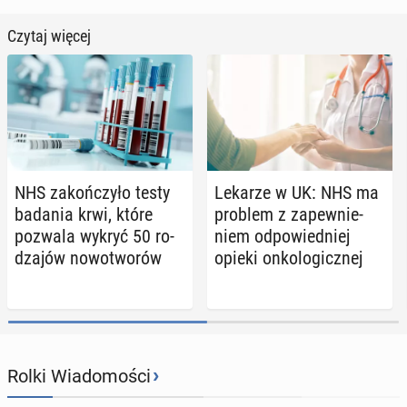
Czytaj więcej
NHS za­koń­czy­ło testy
Lekarze w UK: NHS ma
badania krwi, które
problem z za­pew­nie­
pozwala wykryć 50 ro­
niem od­po­wied­niej
dza­jów no­wo­two­rów
opieki on­ko­lo­gicz­nej
›
Rolki Wiadomości