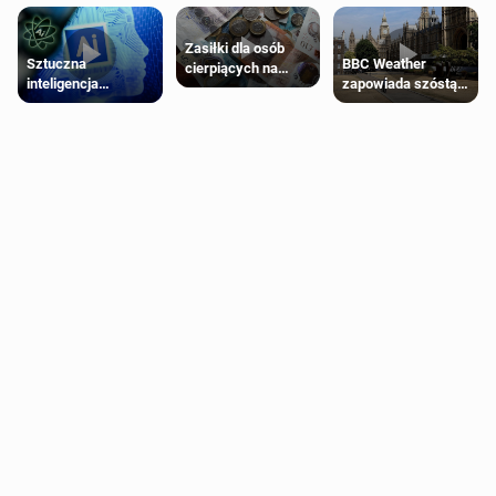
Zasiłki dla osób
Sztuczna
BBC Weather
cierpiących na
inteligencja
zapowiada szóstą
schorzenia
próbowała oszukać
falę upałów w
psychiczne
człowieka
Londynie