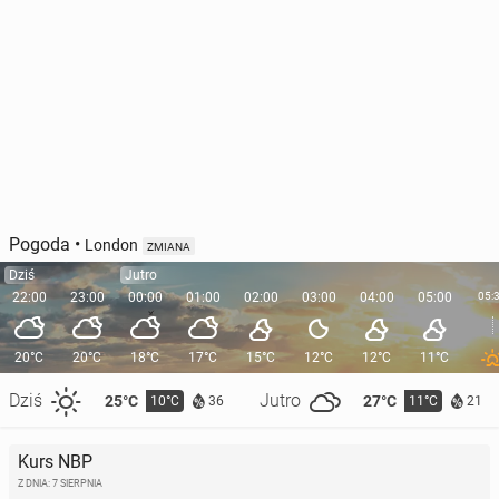
Pogoda
•
London
ZMIANA
Dziś
Jutro
22:00
23:00
00:00
01:00
02:00
03:00
04:00
05:00
05:
20°C
20°C
18°C
17°C
15°C
12°C
12°C
11°C
Dziś
Jutro
25°C
27°C
10°C
11°C
36
21
Kurs NBP
Z DNIA: 7 SIERPNIA