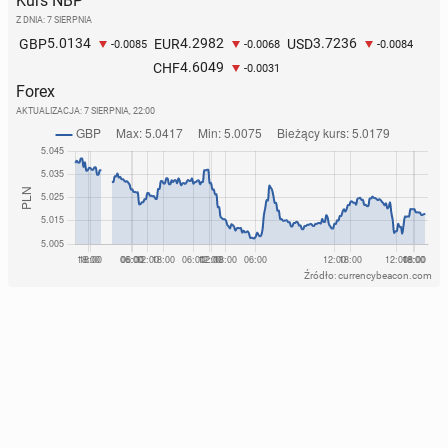
Kurs NBP
Z DNIA: 7 SIERPNIA
5.0134
4.2982
3.7236
GBP
EUR
USD
-0.0085
-0.0068
-0.0084
4.6049
CHF
-0.0031
Forex
AKTUALIZACJA:
7 SIERPNIA, 22:00
Źródło: currencybeacon.com