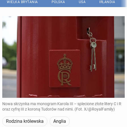
WIELKA BRYTANIA
POLSKA
USA
IRLANDIA
Nowa skrzynka ma monogram Karola III – splecione złote litery C i R
oraz cyfrę III z koroną Tudorów nad nimi. (Fot. X/@RoyalFamily)
Rodzina królewska
Anglia