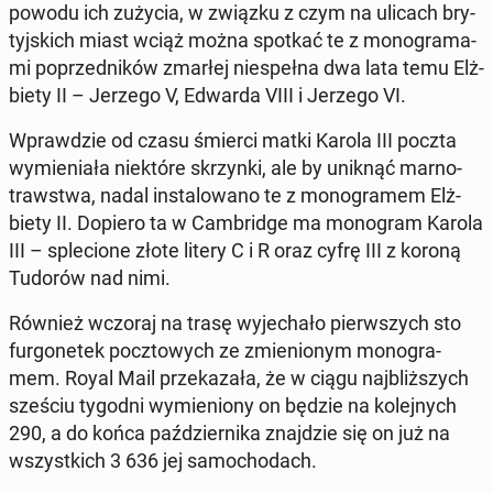
powodu ich zużycia, w związku z czym na ulicach bry­
tyj­skich miast wciąż można spotkać te z mo­no­gra­ma­
mi po­przed­ni­ków zmarłej nie­speł­na dwa lata temu Elż­
bie­ty II – Jerzego V, Edwarda VIII i Jerzego VI.
Wpraw­dzie od czasu śmierci matki Karola III poczta
wy­mie­nia­ła nie­któ­re skrzyn­ki, ale by uniknąć mar­no­
traw­stwa, nadal in­sta­lo­wa­no te z mo­no­gra­mem Elż­
bie­ty II. Dopiero ta w Cam­brid­ge ma mo­no­gram Karola
III – sple­cio­ne złote litery C i R oraz cyfrę III z koroną
Tudorów nad nimi.
Również wczoraj na trasę wy­je­cha­ło pierw­szych sto
fur­go­ne­tek pocz­to­wych ze zmie­nio­nym mo­no­gra­
mem. Royal Mail prze­ka­za­ła, że w ciągu naj­bliż­szych
sześciu tygodni wy­mie­nio­ny on będzie na ko­lej­nych
290, a do końca paź­dzier­ni­ka znaj­dzie się on już na
wszyst­kich 3 636 jej sa­mo­cho­dach.