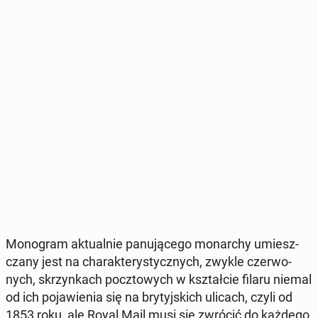
Mo­no­gram ak­tu­al­nie pa­nu­ją­ce­go mo­nar­chy umiesz­
cza­ny jest na cha­rak­te­ry­stycz­nych, zwykle czer­wo­
nych, skrzyn­kach pocz­to­wych w kształ­cie filaru niemal
od ich po­ja­wie­nia się na bry­tyj­skich ulicach, czyli od
1853 roku, ale Royal Mail musi się zwrócić do każdego