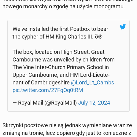
nowego mo­nar­chy o zgodę na użycie mo­no­gra­mu.
We've in­stal­led the first Postbox to bear
the cypher of HM King Charles III. ð®
The box, located on High Street, Great
Cam­bo­ur­ne was unve­iled by chil­dren from
The Vine Inter-Church Primary School in
Upper Cam­bo­ur­ne, and HM Lord-Lieu­te­
nant of Cam­brid­ge­shi­re
@Lord_Lt_Cambs
pic.twitter.com/27FgOq0tRM
— Royal Mail (@Roy­al­Ma­il)
July 12, 2024
Skrzyn­ki pocz­to­we nie są jednak wy­mie­nia­ne wraz ze
zmianą na tronie, lecz dopiero gdy jest to ko­niecz­ne z