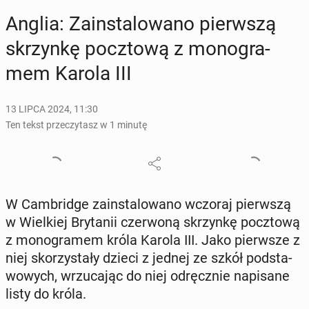
Anglia: Za­in­sta­lo­wa­no pierw­szą
skrzyn­kę pocz­to­wą z mo­no­gra­
mem Karola III
13 LIPCA 2024, 11:30
Ten tekst przeczytasz w 1 minutę
W Cam­brid­ge za­in­sta­lo­wa­no wczoraj pierw­szą
w Wiel­kiej Bry­ta­nii czer­wo­ną skrzyn­kę pocz­to­wą
z mo­no­gra­mem króla Karola III. Jako pierw­sze z
niej sko­rzy­sta­ły dzieci z jednej ze szkół pod­sta­
wo­wych, wrzu­ca­jąc do niej od­ręcz­nie na­pi­sa­ne
listy do króla.