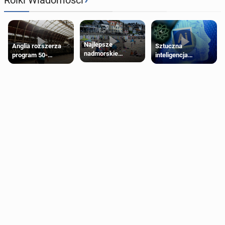
Najlepsze
Anglia rozszerza
Sztuczna
nadmorskie
program 50-
inteligencja
miasteczko blisko
procentowych
próbowała oszukać
Londynu
zniżek kolejowych
człowieka
na 18-latków