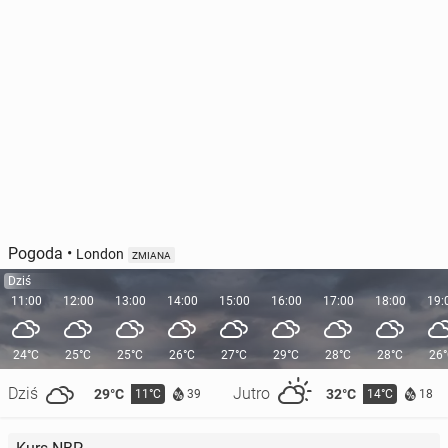
Pogoda
•
London
ZMIANA
Dziś
11:00
12:00
13:00
14:00
15:00
16:00
17:00
18:00
19:
24°C
25°C
25°C
26°C
27°C
29°C
28°C
28°C
26
Dziś
Jutro
29°C
32°C
11°C
14°C
39
18