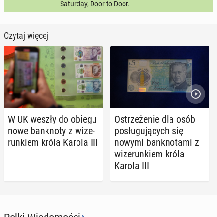
Saturday, Door to Door.
Czytaj więcej
W UK weszły do obiegu
Ostrze­że­nie dla osób
nowe bank­no­ty z wi­ze­
po­słu­gu­ją­cych się
run­kiem króla Karola III
nowymi bank­no­ta­mi z
wi­ze­run­kiem króla
Karola III
›
Rolki Wiadomości