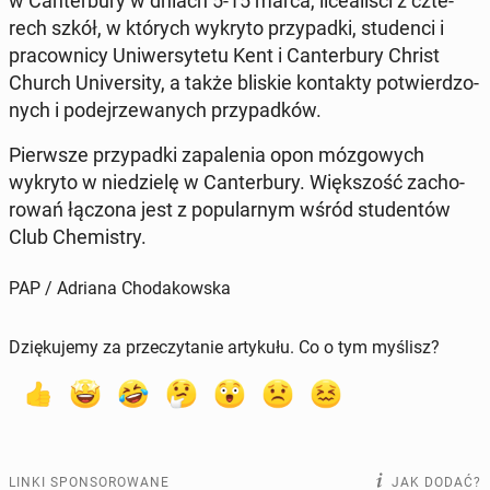
w Can­ter­bu­ry w dniach 5-15 marca, li­ce­ali­ści z czte­
rech szkół, w których wykryto przy­pad­ki, stu­den­ci i
pra­cow­ni­cy Uni­wer­sy­te­tu Kent i Can­ter­bu­ry Christ
Church Uni­ver­si­ty, a także bliskie kon­tak­ty po­twier­dzo­
nych i po­dej­rze­wa­nych przy­pad­ków.
Pierw­sze przy­pad­ki za­pa­le­nia opon mó­zgo­wych
wykryto w nie­dzie­lę w Can­ter­bu­ry. Więk­szość za­cho­
ro­wań łączona jest z po­pu­lar­nym wśród stu­den­tów
Club Che­mi­stry.
PAP / Adriana Chodakowska
Dziękujemy za przeczytanie artykułu. Co o tym myślisz?
LINKI SPONSOROWANE
JAK DODAĆ?