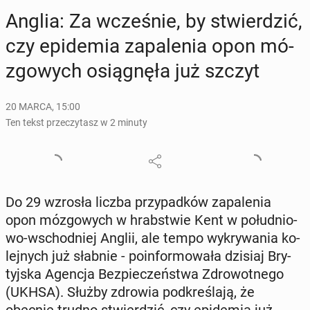
Anglia: Za wcze­śnie, by stwier­dzić,
czy epi­de­mia za­pa­le­nia opon mó­
zgo­wych osią­gnę­ła już szczyt
20 MARCA, 15:00
Ten tekst przeczytasz w 2 minuty
Do 29 wzrosła liczba przy­pad­ków za­pa­le­nia
opon mó­zgo­wych w hrab­stwie Kent w po­łu­dnio­
wo-wschod­niej Anglii, ale tempo wy­kry­wa­nia ko­
lej­nych już słabnie - po­in­for­mo­wa­ła dzisiaj Bry­
tyj­ska Agencja Bez­pie­czeń­stwa Zdro­wot­ne­go
(UKHSA). Służby zdrowia pod­kre­śla­ją, że