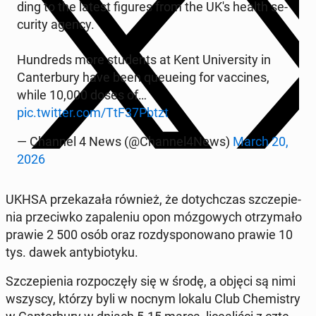
ding to the latest figures from the UK's health se­
cu­ri­ty agency.
Hun­dreds more stu­dents at Kent Uni­ver­si­ty in
Can­ter­bu­ry have been qu­eu­eing for vac­ci­nes,
while 10,000 doses of…
pic.twitter.com/TtF37Pbtzt
— Channel 4 News (@Channel4News)
March 20,
2026
UKHSA prze­ka­za­ła również, że do­tych­czas szcze­pie­
nia prze­ciw­ko za­pa­le­niu opon mó­zgo­wych otrzy­ma­ło
prawie 2 500 osób oraz roz­dy­spo­no­wa­no prawie 10
tys. dawek an­ty­bio­ty­ku.
Szcze­pie­nia roz­po­czę­ły się w środę, a objęci są nimi
wszyscy, którzy byli w nocnym lokalu Club Che­mi­stry