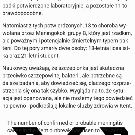
pad­ki po­twier­dzo­ne la­bo­ra­to­ryj­nie, a po­zo­sta­łe 11 to
praw­do­po­dob­ne.
Na­to­miast z tych po­twier­dzo­nych, 13 to choroba wy­
wo­ła­na przez Me­nin­go­ko­ki grupy B, który jest rzadkim,
ale po­waż­nym i po­ten­cjal­nie śmier­tel­nym typem bak­
te­rii. Do tej pory zmarły dwie osoby: 18-letnia li­ce­alist­
ka oraz 21-letni student.
Na­ukow­cy uważają, że szcze­pion­ka jest sku­tecz­na
prze­ciw­ko szcze­po­wi tej bak­te­rii, ale po­trzeb­ne są
dalsze badania, aby do­wie­dzieć się, dla­cze­go roz­prze­
strze­nia się ona tak szybko. Wygląda na to, że sy­tu­
acja jest opa­no­wa­na, ale nie możemy tego po­wie­dzieć
na pewno - pod­kre­śla­ją lokalne służby zdrowia w Kent.
The number of con­fir­med or pro­ba­ble me­nin­gi­tis
cases in the Kent out­bre­ak has risen to 29 - ac­cor­