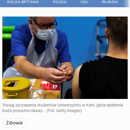
WIELKA BRYTANIA
POLSKA
USA
IRLANDIA
Trwają szczepienia studentów Uniwersytetu w Kent, gdzie epidemia
budzi poważne obawy... (Fot. Getty Images)
Zdrowie