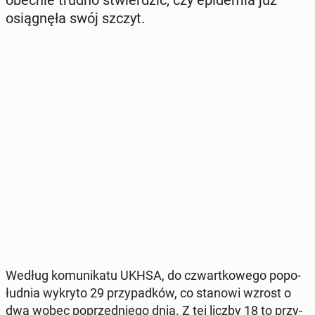
obecnie trudno stwier­dzić, czy epi­de­mia już
osią­gnę­ła swój szczyt.
Według ko­mu­ni­ka­tu UKHSA, do czwart­ko­we­go po­po­
łu­dnia wykryto 29 przy­pad­ków, co stanowi wzrost o
dwa wobec po­przed­nie­go dnia. Z tej liczby 18 to przy­