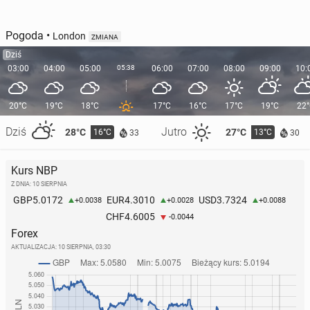
Pogoda
•
London
ZMIANA
Dziś
03:00
04:00
05:00
05:38
06:00
07:00
08:00
09:00
10:
20°C
19°C
18°C
17°C
16°C
17°C
19°C
22
Dziś
Jutro
28°C
27°C
16°C
13°C
33
30
Kurs NBP
Z DNIA: 10 SIERPNIA
5.0172
4.3010
3.7324
GBP
EUR
USD
+0.0038
+0.0028
+0.0088
4.6005
CHF
-0.0044
Forex
AKTUALIZACJA:
10 SIERPNIA, 03:30