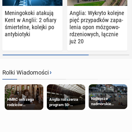
Me­nin­go­ko­ki atakują
Anglia: Wykryto kolejne
Kent w Anglii: 2 ofiary
pięć przy­pad­ków za­pa­
śmier­tel­ne, kolejki po
le­nia opon mózgowo-
an­ty­bio­ty­ki
rdze­nio­wych, łącznie
już 20
›
Rolki Wiadomości
Najlepsze
HMRC ostrzega
Anglia rozszerza
nadmorskie
rodziców
program 50-
miasteczko blisko
pobierających Child
procentowych
Londynu
Benefit. Mogą być
zniżek kolejowych
zobowiązani do
na 18-latków
zwrotu zasiłku